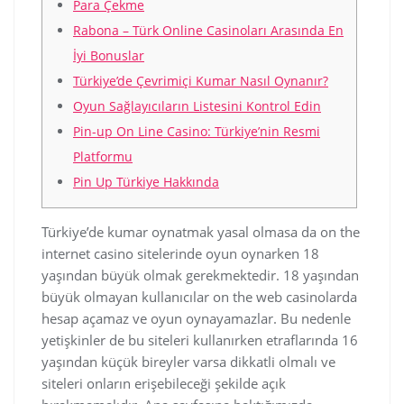
Para Çekme
Rabona – Türk Online Casinoları Arasında En
İyi Bonuslar
Türkiye’de Çevrimiçi Kumar Nasıl Oynanır?
Oyun Sağlayıcıların Listesini Kontrol Edin
Pin-up On Line Casino: Türkiye’nin Resmi
Platformu
Pin Up Türkiye Hakkında
Türkiye’de kumar oynatmak yasal olmasa da on the
internet casino sitelerinde oyun oynarken 18
yaşından büyük olmak gerekmektedir. 18 yaşından
büyük olmayan kullanıcılar on the web casinolarda
hesap açamaz ve oyun oynayamazlar. Bu nedenle
yetişkinler de bu siteleri kullanırken etraflarında 16
yaşından küçük bireyler varsa dikkatli olmalı ve
siteleri onların erişebileceği şekilde açık