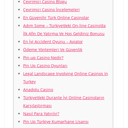
Çevrimiçi Casino Blogu
Çevrimiçi Casino İncelemeleri
En Güvenilir Türk Online Casinolar
Adım Some – Türkiye’deki On-line Casino’da
İlk Afin De Yatırma Ve Hoş Geldiniz Bonusu
En İyi Accident Oyunu – Aviator
Ödeme Yöntemleri Ve Güvenlik
Pin-up Casino Nedir?
Pin Up Casino Oyunları
Legal Landscape Involving Online Casinos In
Turkey
Anadolu Casino
Türkiye’deki Durante İyi Online Casinoların
Karşılaştırması
Nasıl Para Yatırılır?
Pin Up Türkiye Kumarhane Lisansı