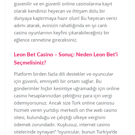
güvenilir ve en güvenli online casinolarına kayıt
olarak kendinizi heyecan ve ihtişam dolu bir
dünyaya kaptırmaya hazır olun! Bu heyecan verici
adımı atarak, evinizin rahatlığında en iyi canlı
casino oyunlarının keyfini çıkarabileceğiniz bir
eğlence cennetine gireceksiniz.
Leon Bet Casino – Sonuç: Neden Leon Bet’i
Seçmelisiniz?
Platform birden fazla dili destekler ve oyuncular
için güvenli, emniyetli bir ortam sağlar. Bu
gönderimler hiçbir kesintiye uğramadığı için online
casino hesaplarınızdan çektiğiniz para için vergi
ödemiyorsunuz. Ancak size Türk online casinosu
hizmeti veren yurtdışı merkezli on the web casino
sitesi, bulunduğu ve çalıştığı ülkeye vergisini
ödemek zorundadır. Kuşkusuz, internet casino
sitelerinde oynayan” “oyuncular, bunun Türkiye’de