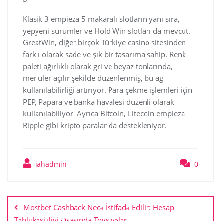
Klasik 3 empieza 5 makaralı slotların yanı sıra,
yepyeni sürümler ve Hold Win slotları da mevcut.
GreatWin, diğer birçok Türkiye casino sitesinden
farklı olarak sade ve şık bir tasarıma sahip. Renk
paleti ağırlıklı olarak gri ve beyaz tonlarında,
menüler açılır şekilde düzenlenmiş, bu ag
kullanılabilirliği artırıyor. Para çekme işlemleri için
PEP, Papara ve banka havalesi düzenli olarak
kullanılabiliyor. Ayrıca Bitcoin, Litecoin empieza
Ripple gibi kripto paralar da destekleniyor.
iahadmin
0
Mostbet Cashback Necə İstifadə Edilir: Hesap
Təhlükəsizliyi Əsasında Tövsiyələr