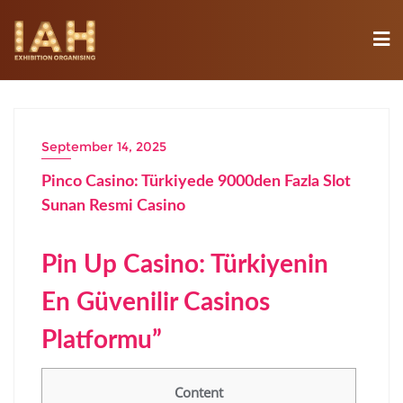
September 14, 2025
Pinco Casino: Türkiyede 9000den Fazla Slot
Sunan Resmi Casino
Pin Up Casino: Türkiyenin
En Güvenilir Casinos
Platformu”
Content