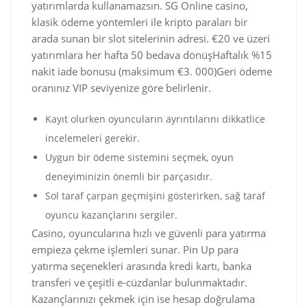
yatırımlarda kullanamazsın. SG Online casino,
klasik ödeme yöntemleri ile kripto paraları bir
arada sunan bir slot sitelerinin adresi. €20 ve üzeri
yatırımlara her hafta 50 bedava dönüşHaftalık %15
nakit iade bonusu (maksimum €3. 000)Geri ödeme
oranınız VIP seviyenize göre belirlenir.
Kayıt olurken oyuncuların ayrıntılarını dikkatlice
incelemeleri gerekir.
Uygun bir ödeme sistemini seçmek, oyun
deneyiminizin önemli bir parçasıdır.
Sol taraf çarpan geçmişini gösterirken, sağ taraf
oyuncu kazançlarını sergiler.
Casino, oyuncularına hızlı ve güvenli para yatırma
empieza çekme işlemleri sunar. Pin Up para
yatırma seçenekleri arasında kredi kartı, banka
transferi ve çeşitli e-cüzdanlar bulunmaktadır.
Kazançlarınızı çekmek için ise hesap doğrulama