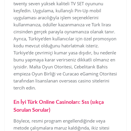
twenty seven yüksek kaliteli TV SET oyununu
keşfedin. Uygulama, kullanışlı Pin-Up mobil
uygulaması aracılığıyla işlem seçeneklerini
kullanmanıza, ödüller kazanmanıza ve Türk lirası
cinsinden gerçek parayla oynamanıza olanak tanır.
Ayrıca, Türkiye’den kullanıcılar için özel promosyon
kodu mevcut olduğunu hatırlatmak isteriz.
Türkiye’de çevrimiçi kumar yasa dışıdır, bu nedenle
bunu yapmaya karar verirseniz dikkatli olmanız en
iyisidir. Malta Oyun Otoritesi, Cebelitarık Bahis
empieza Oyun Birliği ve Curacao eGaming Otoritesi
tarafından lisanslanan overseas casino sitelerini
tercih edin.
En İyi Türk Online Casinoları: Sss (sıkça
Sorulan Sorular)
Böylece, resmi program engellendiğinde veya
metode çalışmalara maruz kaldığında, ikiz sitesi