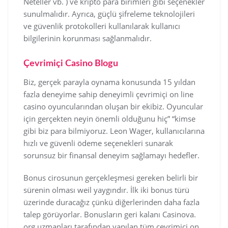
Neteller vb. ) ve kripto para birimleri gibi seçenekler
sunulmalıdır. Ayrıca, güçlü şifreleme teknolojileri
ve güvenlik protokolleri kullanılarak kullanıcı
bilgilerinin korunması sağlanmalıdır.
Çevrimiçi Casino Blogu
Biz, gerçek parayla oynama konusunda 15 yıldan
fazla deneyime sahip deneyimli çevrimiçi on line
casino oyuncularından oluşan bir ekibiz. Oyuncular
için gerçekten neyin önemli olduğunu hiç” “kimse
gibi biz para bilmiyoruz. Leon Wager, kullanıcılarına
hızlı ve güvenli ödeme seçenekleri sunarak
sorunsuz bir finansal deneyim sağlamayı hedefler.
Bonus cirosunun gerçekleşmesi gereken belirli bir
sürenin olması weil yaygındır. İlk iki bonus türü
üzerinde duracağız çünkü diğerlerinden daha fazla
talep görüyorlar. Bonusların geri kalanı Casinova.
org uzmanları tarafından yapılan tüm çevrimiçi on