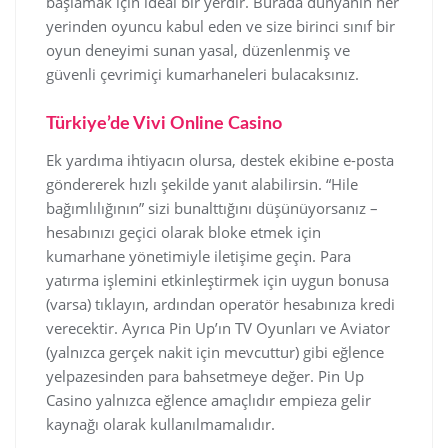
başlamak için ideal bir yerdir. Burada dünyanın her
yerinden oyuncu kabul eden ve size birinci sınıf bir
oyun deneyimi sunan yasal, düzenlenmiş ve
güvenli çevrimiçi kumarhaneleri bulacaksınız.
Türkiye’de Vivi Online Casino
Ek yardıma ihtiyacın olursa, destek ekibine e-posta
göndererek hızlı şekilde yanıt alabilirsin. “Hile
bağımlılığının” sizi bunalttığını düşünüyorsanız –
hesabınızı geçici olarak bloke etmek için
kumarhane yönetimiyle iletişime geçin. Para
yatırma işlemini etkinleştirmek için uygun bonusa
(varsa) tıklayın, ardından operatör hesabınıza kredi
verecektir. Ayrıca Pin Up’ın TV Oyunları ve Aviator
(yalnızca gerçek nakit için mevcuttur) gibi eğlence
yelpazesinden para bahsetmeye değer. Pin Up
Casino yalnızca eğlence amaçlıdır empieza gelir
kaynağı olarak kullanılmamalıdır.