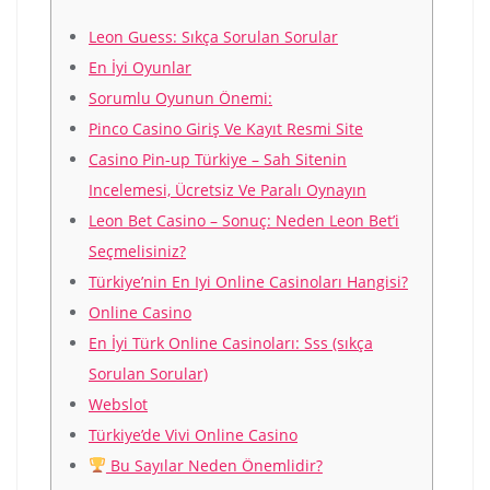
Leon Guess: Sıkça Sorulan Sorular
En İyi Oyunlar
Sorumlu Oyunun Önemi:
Pinco Casino Giriş Ve Kayıt Resmi Site
Casino Pin-up Türkiye – Sah Sitenin
Incelemesi, Ücretsiz Ve Paralı Oynayın
Leon Bet Casino – Sonuç: Neden Leon Bet’i
Seçmelisiniz?
Türkiye’nin En Iyi Online Casinoları Hangisi?
Online Casino
En İyi Türk Online Casinoları: Sss (sıkça
Sorulan Sorular)
Webslot
Türkiye’de Vivi Online Casino
Bu Sayılar Neden Önemlidir?