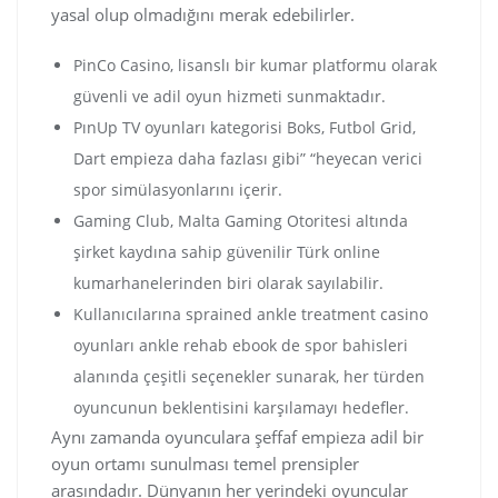
yasal olup olmadığını merak edebilirler.
PinCo Casino, lisanslı bir kumar platformu olarak
güvenli ve adil oyun hizmeti sunmaktadır.
PınUp TV oyunları kategorisi Boks, Futbol Grid,
Dart empieza daha fazlası gibi” “heyecan verici
spor simülasyonlarını içerir.
Gaming Club, Malta Gaming Otoritesi altında
şirket kaydına sahip güvenilir Türk online
kumarhanelerinden biri olarak sayılabilir.
Kullanıcılarına sprained ankle treatment casino
oyunları ankle rehab ebook de spor bahisleri
alanında çeşitli seçenekler sunarak, her türden
oyuncunun beklentisini karşılamayı hedefler.
Aynı zamanda oyunculara şeffaf empieza adil bir
oyun ortamı sunulması temel prensipler
arasındadır. Dünyanın her yerindeki oyuncular