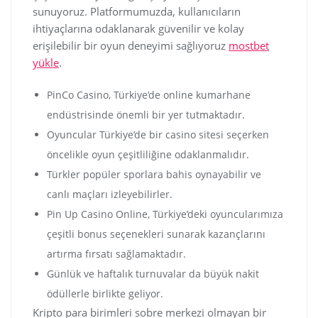
sunuyoruz. Platformumuzda, kullanıcıların
ihtiyaçlarına odaklanarak güvenilir ve kolay
erişilebilir bir oyun deneyimi sağlıyoruz
mostbet
yükle
.
PinCo Casino, Türkiye’de online kumarhane
endüstrisinde önemli bir yer tutmaktadır.
Oyuncular Türkiye’de bir casino sitesi seçerken
öncelikle oyun çeşitliliğine odaklanmalıdır.
Türkler popüler sporlara bahis oynayabilir ve
canlı maçları izleyebilirler.
Pin Up Casino Online, Türkiye’deki oyuncularımıza
çeşitli bonus seçenekleri sunarak kazançlarını
artırma fırsatı sağlamaktadır.
Günlük ve haftalık turnuvalar da büyük nakit
ödüllerle birlikte geliyor.
Kripto para birimleri sobre merkezi olmayan bir