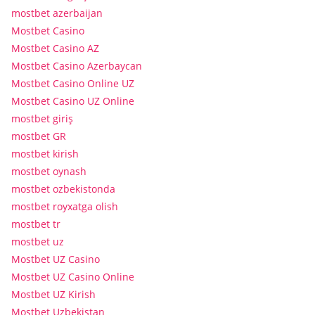
mostbet azerbaijan
Mostbet Casino
Mostbet Casino AZ
Mostbet Casino Azerbaycan
Mostbet Casino Online UZ
Mostbet Casino UZ Online
mostbet giriş
mostbet GR
mostbet kirish
mostbet oynash
mostbet ozbekistonda
mostbet royxatga olish
mostbet tr
mostbet uz
Mostbet UZ Casino
Mostbet UZ Casino Online
Mostbet UZ Kirish
Mostbet Uzbekistan