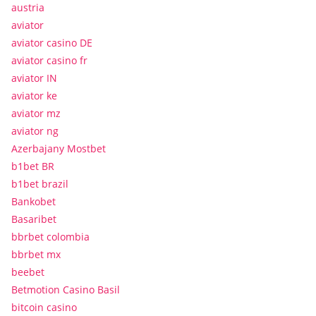
austria
aviator
aviator casino DE
aviator casino fr
aviator IN
aviator ke
aviator mz
aviator ng
Azerbajany Mostbet
b1bet BR
b1bet brazil
Bankobet
Basaribet
bbrbet colombia
bbrbet mx
beebet
Betmotion Casino Basil
bitcoin casino