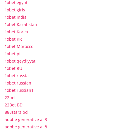
1xbet egypt
1xbet giriş
1xbet india
1xbet Kazahstan
1xbet Korea
1xbet KR
1xbet Morocco
1xbet pt
1xbet qeydiyyat
1xbet RU
1xbet russia
1xbet russian
1xbet russian1
22bet
22Bet BD
888starz bd
adobe generative ai 3
adobe generative ai 8