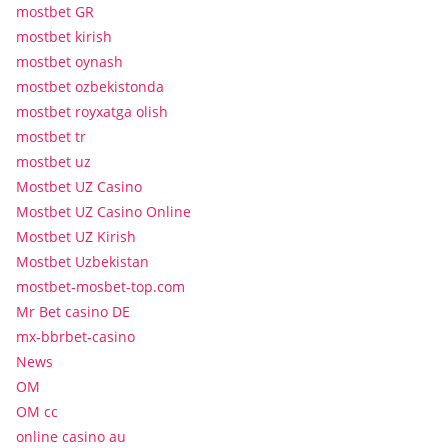
mostbet GR
mostbet kirish
mostbet oynash
mostbet ozbekistonda
mostbet royxatga olish
mostbet tr
mostbet uz
Mostbet UZ Casino
Mostbet UZ Casino Online
Mostbet UZ Kirish
Mostbet Uzbekistan
mostbet-mosbet-top.com
Mr Bet casino DE
mx-bbrbet-casino
News
OM
OM cc
online casino au