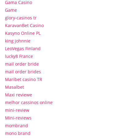
Gama Casino
Game
glory-casinos tr
KaravanBet Casino
Kasyno Online PL
king johnnie
LeoVegas Finland
lucky8 France
mail order bride
mail order brides
Maribet casino TR
Masalbet
Maxi reviewe
melhor cassinos online
mini-review
Mini-reviews
mombrand
mono brand