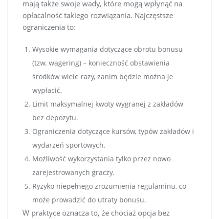
mają także swoje wady, które mogą wpłynąć na
opłacalność takiego rozwiązania. Najczęstsze
ograniczenia to:
Wysokie wymagania dotyczące obrotu bonusu
(tzw. wagering) – konieczność obstawienia
środków wiele razy, zanim będzie można je
wypłacić.
Limit maksymalnej kwoty wygranej z zakładów
bez depozytu.
Ograniczenia dotyczące kursów, typów zakładów i
wydarzeń sportowych.
Możliwość wykorzystania tylko przez nowo
zarejestrowanych graczy.
Ryzyko niepełnego zrozumienia regulaminu, co
może prowadzić do utraty bonusu.
W praktyce oznacza to, że chociaż opcja bez