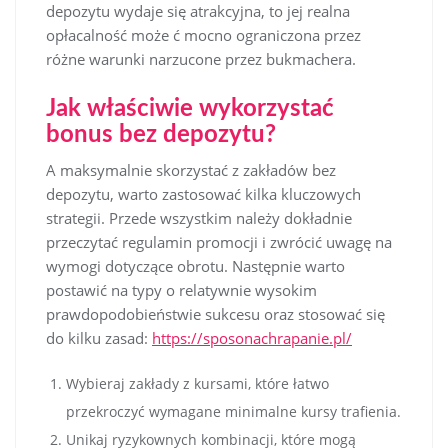
depozytu wydaje się atrakcyjna, to jej realna
opłacalność może ć mocno ograniczona przez
różne warunki narzucone przez bukmachera.
Jak właściwie wykorzystać
bonus bez depozytu?
A maksymalnie skorzystać z zakładów bez
depozytu, warto zastosować kilka kluczowych
strategii. Przede wszystkim należy dokładnie
przeczytać regulamin promocji i zwrócić uwagę na
wymogi dotyczące obrotu. Następnie warto
postawić na typy o relatywnie wysokim
prawdopodobieństwie sukcesu oraz stosować się
do kilku zasad:
https://sposonachrapanie.pl/
Wybieraj zakłady z kursami, które łatwo
przekroczyć wymagane minimalne kursy trafienia.
Unikaj ryzykownych kombinacji, które mogą