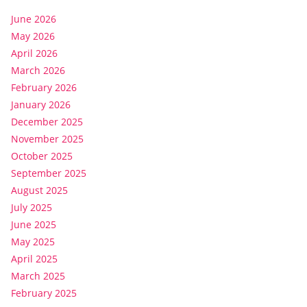
June 2026
May 2026
April 2026
March 2026
February 2026
January 2026
December 2025
November 2025
October 2025
September 2025
August 2025
July 2025
June 2025
May 2025
April 2025
March 2025
February 2025