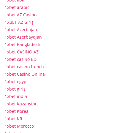
1xbet arabic
1xbet AZ Casino
1XBET AZ Giriş
1xbet Azerbajan
1xbet Azerbaydjan
1xbet Bangladesh
1xbet CASINO AZ
1xbet casino BD
1xbet casino french
1xbet Casino Online
1xbet egypt
1xbet giriş
1xbet india
1xbet Kazahstan
1xbet Korea
1xbet KR
1xbet Morocco