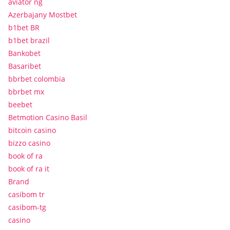
aviator ng
Azerbajany Mostbet
b1bet BR
b1bet brazil
Bankobet
Basaribet
bbrbet colombia
bbrbet mx
beebet
Betmotion Casino Basil
bitcoin casino
bizzo casino
book of ra
book of ra it
Brand
casibom tr
casibom-tg
casino