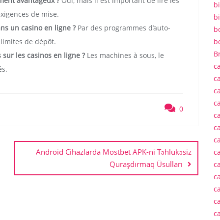
iment avantageux ?
Oui, mais il est important de lire les
b
exigences de mise.
b
s un casino en ligne ?
Par des programmes d’auto-
b
 limites de dépôt.
bo
B
 sur les casinos en ligne ?
Les machines à sous, le
c
és.
c
c
c
0
c
ca
c
Android Cihazlarda Mostbet APK-ni Təhlükəsiz
c
Quraşdırmaq Üsulları
ca
c
c
c
c