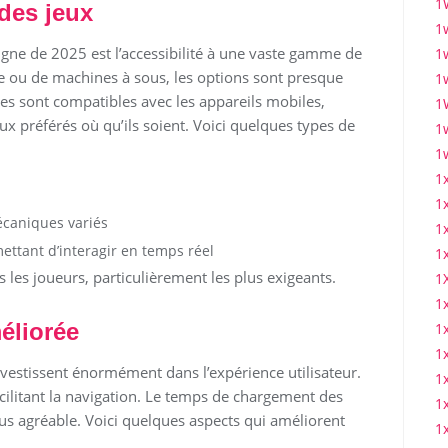
1
 des jeux
1
ligne de 2025 est l’accessibilité à une vaste gamme de
1
e ou de machines à sous, les options sont presque
1
rmes sont compatibles avec les appareils mobiles,
1
ux préférés où qu’ils soient. Voici quelques types de
1
1
1
1
écaniques variés
1
ettant d’interagir en temps réel
1
 les joueurs, particulièrement les plus exigeants.
1
1
méliorée
1
1
vestissent énormément dans l’expérience utilisateur.
1
facilitant la navigation. Le temps de chargement des
1
lus agréable. Voici quelques aspects qui améliorent
1