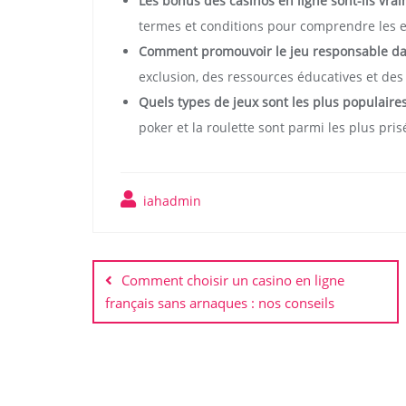
Les bonus des casinos en ligne sont-ils vra
termes et conditions pour comprendre les 
Comment promouvoir le jeu responsable dan
exclusion, des ressources éducatives et des
Quels types de jeux sont les plus populaires
poker et la roulette sont parmi les plus pris
iahadmin
Comment choisir un casino en ligne
français sans arnaques : nos conseils