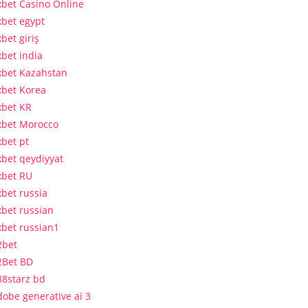
xbet Casino Online
xbet egypt
bet giriş
xbet india
xbet Kazahstan
xbet Korea
xbet KR
xbet Morocco
xbet pt
xbet qeydiyyat
xbet RU
xbet russia
xbet russian
xbet russian1
2bet
2Bet BD
88starz bd
dobe generative ai 3