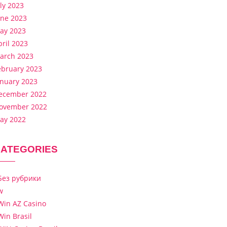
uly 2023
une 2023
ay 2023
pril 2023
arch 2023
ebruary 2023
anuary 2023
ecember 2022
ovember 2022
ay 2022
ATEGORIES
 Без рубрики
w
Win AZ Casino
Win Brasil