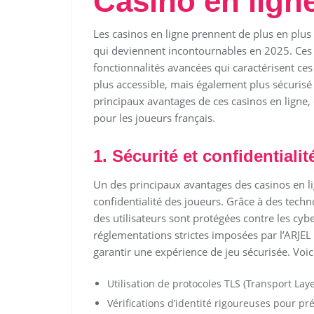
Casino en ligne
Les casinos en ligne prennent de plus en plus
qui deviennent incontournables en 2025. Ces 
fonctionnalités avancées qui caractérisent ce
plus accessible, mais également plus sécurisé 
principaux avantages de ces casinos en ligne, 
pour les joueurs français.
1. Sécurité et confidentialit
Un des principaux avantages des casinos en lig
confidentialité des joueurs. Grâce à des tech
des utilisateurs sont protégées contre les cy
réglementations strictes imposées par l’ARJEL 
garantir une expérience de jeu sécurisée. Voici
Utilisation de protocoles TLS (Transport Lay
Vérifications d’identité rigoureuses pour pré