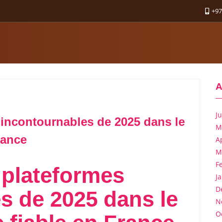
+97
A
J
incontournables de 2025 dans le
M
rance
A
M
F
 plateformes
J
D
s de 2025 dans le
N
O