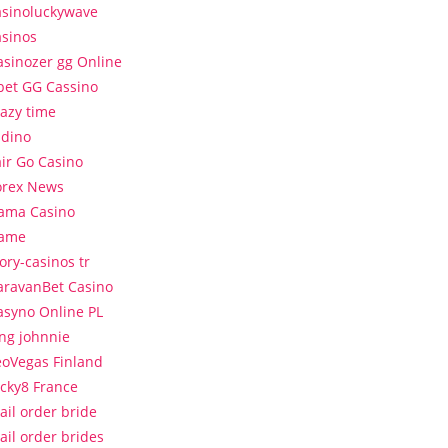
asinoluckywave
asinos
asinozer gg Online
bet GG Cassino
razy time
sdino
air Go Casino
orex News
ama Casino
ame
ory-casinos tr
aravanBet Casino
asyno Online PL
ing johnnie
eoVegas Finland
ucky8 France
ail order bride
ail order brides