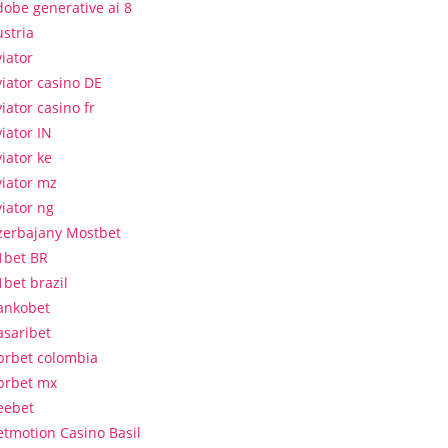
dobe generative ai 8
ustria
viator
viator casino DE
iator casino fr
iator IN
iator ke
viator mz
viator ng
zerbajany Mostbet
1bet BR
1bet brazil
ankobet
asaribet
brbet colombia
brbet mx
eebet
etmotion Casino Basil