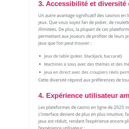
3. Accessibilité et diversité
Un autre avantage significatif des casinos en 
jeux. Que vous soyez fan de poker, de roulett
illimitées. De plus, la plupart de ces platefo
permettant aux joueurs de profiter de leurs je
jeux que l’on peut trouver :
Jeux de table (poker, blackjack, baccarat)
Machines à sous avec des thèmes et des m
Jeux en direct avec des croupiers réels perm
Cette diversité répond aux préférences de tous
4. Expérience utilisateur a
Les plateformes de casino en ligne de 2025 in
L’interface devient de plus en plus intuitive, 
jeux est réduit, rendant l’expérience encore p
l’expérience utilisateur :