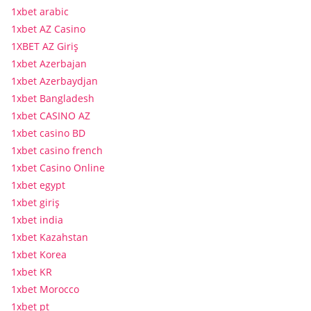
1xbet arabic
1xbet AZ Casino
1XBET AZ Giriş
1xbet Azerbajan
1xbet Azerbaydjan
1xbet Bangladesh
1xbet CASINO AZ
1xbet casino BD
1xbet casino french
1xbet Casino Online
1xbet egypt
1xbet giriş
1xbet india
1xbet Kazahstan
1xbet Korea
1xbet KR
1xbet Morocco
1xbet pt