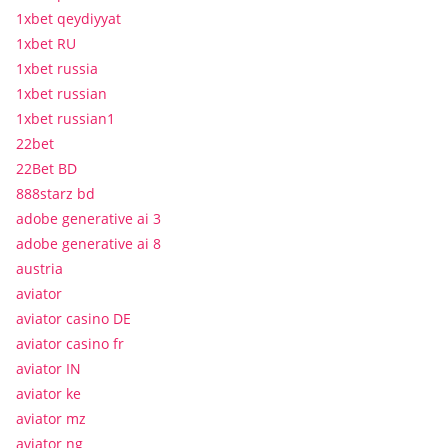
1xbet qeydiyyat
1xbet RU
1xbet russia
1xbet russian
1xbet russian1
22bet
22Bet BD
888starz bd
adobe generative ai 3
adobe generative ai 8
austria
aviator
aviator casino DE
aviator casino fr
aviator IN
aviator ke
aviator mz
aviator ng