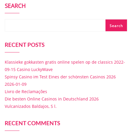
SEARCH
Search
RECENT POSTS
Klassieke gokkasten gratis online spelen op de classics 2022-
09-15 Casino LuckyWave
Spinsy Casino im Test Eines der schönsten Casinos 2026
2026-01-09
Livro de Reclamações
Die besten Online Casinos in Deutschland 2026
Vulcanizados Baldajos, S l.
RECENT COMMENTS