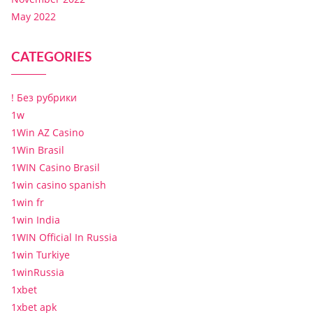
May 2022
CATEGORIES
! Без рубрики
1w
1Win AZ Casino
1Win Brasil
1WIN Casino Brasil
1win casino spanish
1win fr
1win India
1WIN Official In Russia
1win Turkiye
1winRussia
1xbet
1xbet apk