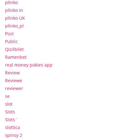
plinko
plinko in
plinko UK
plinko_pl
Post
Public
Qizilbilet
Ramenbet
real money pokies app
Review
Reviewe
reviewer
se
slot
Slots
Slots`
slottica
spinsy 2