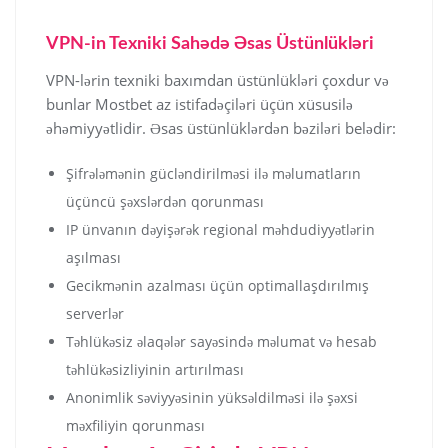
VPN-in Texniki Sahədə Əsas Üstünlükləri
VPN-lərin texniki baxımdan üstünlükləri çoxdur və
bunlar Mostbet az istifadəçiləri üçün xüsusilə
əhəmiyyətlidir. Əsas üstünlüklərdən bəziləri belədir:
Şifrələmənin gücləndirilməsi ilə məlumatların
üçüncü şəxslərdən qorunması
IP ünvanın dəyişərək regional məhdudiyyətlərin
aşılması
Gecikmənin azalması üçün optimallaşdırılmış
serverlər
Təhlükəsiz əlaqələr sayəsində məlumat və hesab
təhlükəsizliyinin artırılması
Anonimlik səviyyəsinin yüksəldilməsi ilə şəxsi
məxfiliyin qorunması