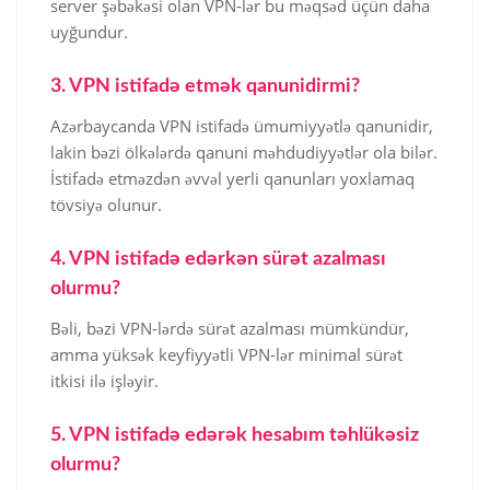
server şəbəkəsi olan VPN-lər bu məqsəd üçün daha
uyğundur.
3. VPN istifadə etmək qanunidirmi?
Azərbaycanda VPN istifadə ümumiyyətlə qanunidir,
lakin bəzi ölkələrdə qanuni məhdudiyyətlər ola bilər.
İstifadə etməzdən əvvəl yerli qanunları yoxlamaq
tövsiyə olunur.
4. VPN istifadə edərkən sürət azalması
olurmu?
Bəli, bəzi VPN-lərdə sürət azalması mümkündür,
amma yüksək keyfiyyətli VPN-lər minimal sürət
itkisi ilə işləyir.
5. VPN istifadə edərək hesabım təhlükəsiz
olurmu?