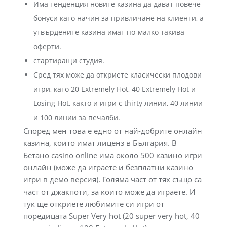
Има тенденция новите казина да дават повече
бонуси като начин за привличане на клиенти, а
утвърдените казина имат по-малко такива
оферти.
стартиращи студия.
Сред тях може да откриете класически плодови
игри, като 20 Extremely Hot, 40 Extremely Hot и
Losing Hot, както и игри с thirty линии, 40 линии
и 100 линии за печалби.
Според мен това е едно от най-добрите онлайн
казина, които имат лиценз в България. В
Бетано casino online има около 500 казино игри
онлайн (може да играете и безплатни казино
игри в демо версия). Голяма част от тях също са
част от джакпоти, за които може да играете. И
тук ще откриете любимите си игри от
поредицата Super Very hot (20 super very hot, 40