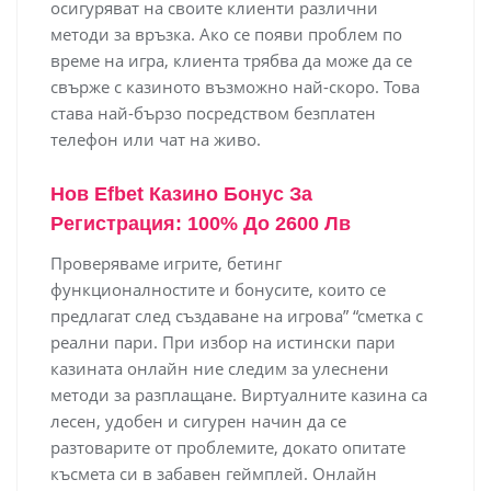
осигуряват на своите клиенти различни
методи за връзка. Ако се появи проблем по
време на игра, клиента трябва да може да се
свърже с казиното възможно най-скоро. Това
става най-бързо посредством безплатен
телефон или чат на живо.
Нов Efbet Казино Бонус За
Регистрация: 100% До 2600 Лв
Проверяваме игрите, бетинг
функционалностите и бонусите, които се
предлагат след създаване на игрова” “сметка с
реални пари. При избор на истински пари
казината онлайн ние следим за улеснени
методи за разплащане. Виртуалните казина са
лесен, удобен и сигурен начин да се
разтоварите от проблемите, докато опитате
късмета си в забавен геймплей. Онлайн