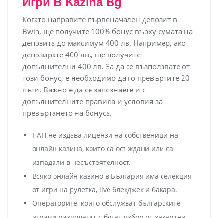
Игри В Kazina Bg
Когато направите първоначален депозит в
Bwin, ще получите 100% бонус върху сумата на
депозита до максимум 400 лв. Например, ако
депозирате 400 лв., ще получите
допълнителни 400 лв. За да се възползвате от
този бонус, е необходимо да го превъртите 20
пъти. Важно е да се запознаете и с
допълнителните правила и условия за
превъртането на бонуса.
НАП не издава лицензи на собственици на
онлайн казина, които са осъждани или са
изпадали в несъстоятелност.
Всяко онлайн казино в България има селекция
от игри на рулетка, live блекджек и бакара.
Операторите, които обслужват българските
играчи разполагат с богат избор от хазартни