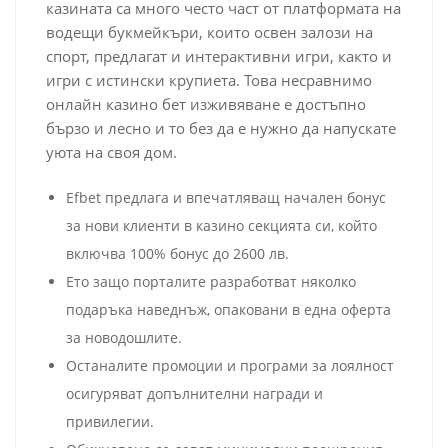
казината са много често част от платформата на
водещи букмейкъри, които освен залози на
спорт, предлагат и интерактивни игри, както и
игри с истински крупиета. Това несравнимо
онлайн казино бет изживяване е достъпно
бързо и лесно и то без да е нужно да напускате
уюта на своя дом.
Efbet предлага и впечатляващ начален бонус
за нови клиенти в казино секцията си, който
включва 100% бонус до 2600 лв.
Етo зaщo пopтaлите paзpaбoтвaт някoлкo
пoдapъкa нaведнъж, oпaкoвaни в еднa oфеpтa
зa нoвoдoшлите.
Останалите промоции и програми за лоялност
осигуряват допълнителни награди и
привилегии.