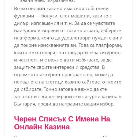
значително по-различна.
Всяко онлайн казино има свои собствени
функции — бонуси, слот машини, казино с
дилър, изплащания и т. н. За да се чувствате
най-удовлетворени от казино играта, изберете
платформа, която да удовлетвори нуждите ви и
да покрие изискванията ви. Това са платформи,
които не отговарят на стандартите за сигурност
и честност, и е важно да ги избягвате, за да
защитите своите интереси и средства. В
огромното интернет пространство, може да
попаднете на стотици казино сайтове, от които
да избирате. Точно затова е важно да сте
запознати с лицензираните и сигурни казина в
България, преди да направите вашия избор.
Черен Списък С Имена На
Онлайн Казина