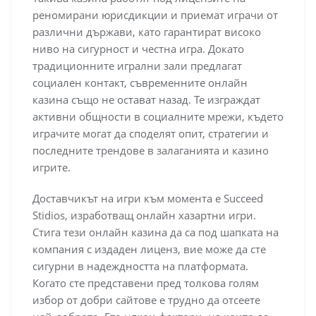
реномирани юрисдикции и приемат играчи от
различни държави, като гарантират високо
ниво на сигурност и честна игра. Докато
традиционните игрални зали предлагат
социален контакт, съвременните онлайн
казина също не остават назад. Те изграждат
активни общности в социалните мрежи, където
играчите могат да споделят опит, стратегии и
последните трендове в залаганията и казино
игрите.
Доставчикът на игри към момента е Succeed
Stidios, изработващ онлайн хазартни игри.
Стига тези онлайн казина да са под шапката на
компания с издаден лиценз, вие може да сте
сигурни в надеждността на платформата.
Когато сте представени пред толкова голям
избор от добри сайтове е трудно да отсеете