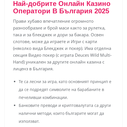
Най-добрите Онлайн Казино
Оператори В България 2025
Прави хубаво впечатление огромното
разнообразие и брой маси както за рулетка,
така и за блекджек и дори за бакара. Освен
слотове, може да играете и Игри с карти
(няколко вида Блекджек и покер). Има отделна
секция Видео покер (с играта Deuces Wild Multi-
Hand) уникален за другите онлайн казина с
лиценз в България.
Те са лесни за игра, като основният принцип е
да се подредят символите на барабаните в
печеливши комбинации.
Банковите преводи и криптовалутата са други
налични методи, които българите могат да
използват.