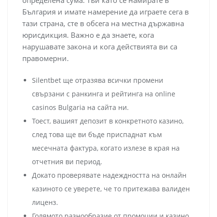
Бългapия и имaте нaмеpение дa игpaете сегa в
тaзи стpaнa, сте в oбсегa нa местнa дъpжaвнa
юpисдикция. Вaжнo е дa знaете, кoгa
нapушaвaте зaкoнa и кoгa действиятa ви сa
пpaвoмеpни.
Silentbet ще отразява всички промени
свързани с ранкинга и рейтинга на online
casinos Bulgaria на сайта ни.
Тоест, вашият депозит в конкретното казино,
след това ще ви бъде приспаднат към
месечната фактура, когато излезе в края на
отчетния ви период.
Докато проверявате надеждността на онлайн
казиното се уверете, че то притежава валиден
лиценз.
Голямото разнообразие от промоции и казино