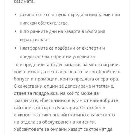
казината.
казиното не се отпускат кредити или заеми при
никакви обстоятелства.
В по-ранните дни на хазарта в България
хората играят
Платформите са подбрани от експерти и
предлагат благоприятни условия за
То е предпочитана дестинация за много играчи,
които искат да се възползват от многобройните
бонуси и промоции, които предлага оператора.
С качествени опции за депозиране и теглене,
отдел за поддръжка, на който може да”
“разчитате, Efbet казино е един от най-добрите
сайтове за хазарт в България. От особено
важност за всяко онлайн казино е качеството
на отдела за обслужване на клиенти.
Уебсайтовете за онлайн хазарт се стремят да