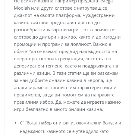
Не всички казина например предлагат Mega
Moolah или други слотове с натрупващ се
джакпот на своята платформа. Чуждестранни
казино сайтове предоставят достъп до
разнообразни хазартни игри – от класически
слотове до дилъри на живо, както и до изгодни
промоции и програми за лоялност. Важно е
обаче” “да се вземат предвид надеждността на
оператора, неговата репутация, лекотата на
депозиране и теглене, както и поддръжката на
различни езици. В тази статия ще ви разкажем
за най добрите онлайн казина в Европа, ще
анализираме основните им характеристики и
предимства, за да ви помогнем да направите
правилния избор. Да, можете да играете казино
игри безплатно в много онлайн казина.
С” “богат набор от игри, изключителни бонуси и
надеждност, казиното се е утвърдило като