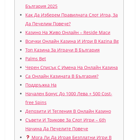
България 2025
Как Да Изберем Правилната Слот Игра, За
Да Печелим Повече?
Казино На Живо Онлайн – Reside Маси
Всички Онлайн Казина И Игри В Kazina Bg
Топ Казина За Играчи В България
Palms Bet
Черен Списък С Имена На Онлайн Казина
Са Онлайн Казината В България?
Поддръжка На
Начален Бонус До 1000 Лева + 500 Cost-
free Spins
Депозити И Тегления В Онлайн Казино
Съвети И Трикове За Слот Игри – 6th
Начина Да Печелите Повече
Мога Ли Да Играя Безплатни Игри В