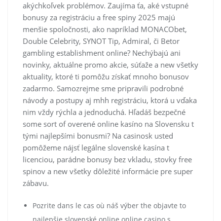
akýchkoľvek problémov. Zaujíma ťa, aké vstupné
bonusy za registráciu a free spiny 2025 majú
menšie spoločnosti, ako napríklad MONACObet,
Double Celebrity, SYNOT Tip, Admiral, či Betor
gambling establishment online? Nechýbajú ani
novinky, aktuálne promo akcie, súťaže a new všetky
aktuality, ktoré ti pomôžu získať mnoho bonusov
zadarmo. Samozrejme sme pripravili podrobné
návody a postupy aj mhh registráciu, ktorá u vďaka
nim vždy rýchla a jednoduchá. Hľadáš bezpečné
some sort of overené online kasíno na Slovensku t
tými najlepšími bonusmi? Na casinosk usted
pomôžeme nájsť legálne slovenské kasína t
licenciou, parádne bonusy bez vkladu, stovky free
spinov a new všetky dôležité informácie pre super
zábavu.
Pozrite dans le cas où náš výber the objavte to
najlepšie slovenské online online casino s