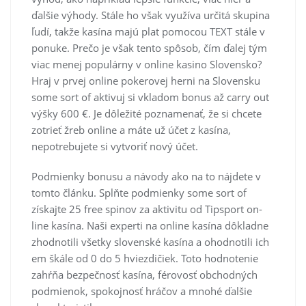
ďalšie výhody. Stále ho však využíva určitá skupina
ľudí, takže kasína majú plat pomocou TEXT stále v
ponuke. Prečo je však tento spôsob, čím ďalej tým
viac menej populárny v online kasino Slovensko?
Hraj v prvej online pokerovej herni na Slovensku
some sort of aktivuj si vkladom bonus až carry out
výšky 600 €. Je dôležité poznamenať, že si chcete
zotrieť žreb online a máte už účet z kasína,
nepotrebujete si vytvoriť nový účet.
Podmienky bonusu a návody ako na to nájdete v
tomto článku. Splňte podmienky some sort of
získajte 25 free spinov za aktivitu od Tipsport on-
line kasína. Naši experti na online kasína dôkladne
zhodnotili všetky slovenské kasína a ohodnotili ich
em škále od 0 do 5 hviezdičiek. Toto hodnotenie
zahŕňa bezpečnosť kasína, férovosť obchodných
podmienok, spokojnosť hráčov a mnohé ďalšie