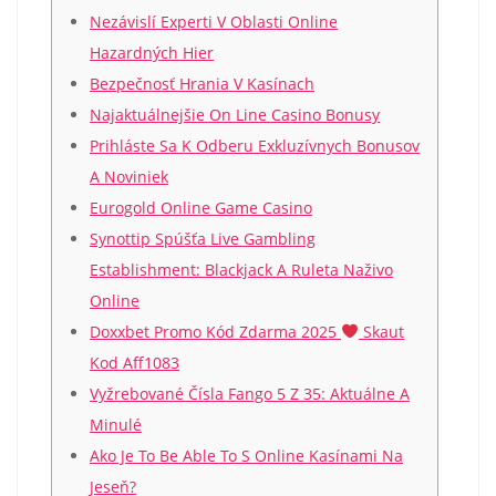
Nezávislí Experti V Oblasti Online
Hazardných Hier
Bezpečnosť Hrania V Kasínach
Najaktuálnejšie On Line Casino Bonusy
Prihláste Sa K Odberu Exkluzívnych Bonusov
A Noviniek
Eurogold Online Game Casino
Synottip Spúšťa Live Gambling
Establishment: Blackjack A Ruleta Naživo
Online
Doxxbet Promo Kód Zdarma 2025
Skaut
Kod Aff1083
Vyžrebované Čísla Fango 5 Z 35: Aktuálne A
Minulé
Ako Je To Be Able To S Online Kasínami Na
Jeseň?