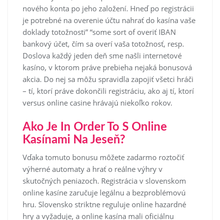
nového konta po jeho založení. Hneď po registrácii
je potrebné na overenie účtu nahrať do kasína vaše
doklady totožnosti” “some sort of overiť IBAN
bankový účet, čím sa overí vaša totožnosť, resp.
Doslova každý jeden deň sme našli internetové
kasíno, v ktorom práve prebieha nejaká bonusová
akcia. Do nej sa môžu spravidla zapojiť všetci hráči
– tí, ktorí práve dokončili registráciu, ako aj tí, ktorí
versus online casine hrávajú niekoľko rokov.
Ako Je In Order To S Online
Kasínami Na Jeseň?
Vďaka tomuto bonusu môžete zadarmo roztočiť
výherné automaty a hrať o reálne výhry v
skutočných peniazoch. Registrácia v slovenskom
online kasíne zaručuje legálnu a bezproblémovú
hru. Slovensko striktne reguluje online hazardné
hry a vyžaduje, a online kasína mali oficiálnu