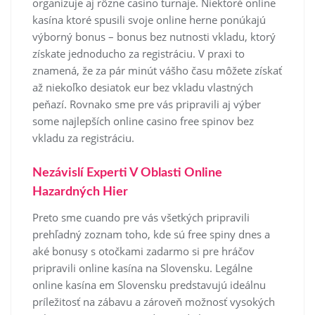
organizuje aj rôzne casino turnaje. Niektoré online
kasína ktoré spusili svoje online herne ponúkajú
výborný bonus – bonus bez nutnosti vkladu, ktorý
získate jednoducho za registráciu. V praxi to
znamená, že za pár minút vášho času môžete získať
až niekoľko desiatok eur bez vkladu vlastných
peňazí. Rovnako sme pre vás pripravili aj výber
some najlepších online casino free spinov bez
vkladu za registráciu.
Nezávislí Experti V Oblasti Online
Hazardných Hier
Preto sme cuando pre vás všetkých pripravili
prehľadný zoznam toho, kde sú free spiny dnes a
aké bonusy s otočkami zadarmo si pre hráčov
pripravili online kasína na Slovensku. Legálne
online kasína em Slovensku predstavujú ideálnu
príležitosť na zábavu a zároveň možnosť vysokých