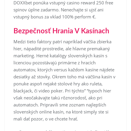
DOXXbet ponúka vstupný casino reward 250 free
spinov úplne zadarmo. Nenechajte si ujsť ani
vstupný bonus za vklad 100% perform €.
Bezpečnosť Hrania V Kasínach
Medzi tieto faktory patrí napríklad väčšia zbierka
hier, nápadité prostredie, ale hlavne premakaný
marketing. Herné katalógy slovenských kasín s
licenciou pozostávajú primárne z hracích
automatov, ktorých versus každom kasíne nájdete
desiatky až stovky. Okrem toho má väčšina kasín v
ponuke aspoň nejaké stolové hry ako ruleta,
blackjack, či video poker. Pri týchto” “typoch hier
však neočakávajte takú rôznorodosť, ako pri
automatoch. Pripravili sme zoznam najlepších
slovenských online kasín, na ktoré simply ste si
mali dať pozor, o ve chcete hrať.