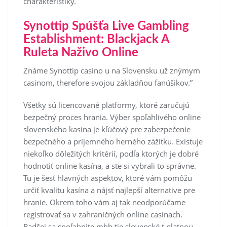
charakteristiky.
Synottip Spúšťa Live Gambling
Establishment: Blackjack A
Ruleta Naživo Online
Známe Synottip casino u na Slovensku už znýmym
casinom, therefore svojou základňou fanúšikov.”
Všetky sú licencované platformy, ktoré zaručujú
bezpečný proces hrania. Výber spoľahlivého online
slovenského kasína je kľúčový pre zabezpečenie
bezpečného a príjemného herného zážitku. Existuje
niekoľko dôležitých kritérií, podľa ktorých je dobré
hodnotiť online kasína, a ste si vybrali to správne.
Tu je šesť hlavných aspektov, ktoré vám pomôžu
určiť kvalitu kasína a nájsť najlepší alternative pre
hranie. Okrem toho vám aj tak neodporúčame
registrovať sa v zahraničných online casinach.
Radšej sa spoľahnite mhh tie slovenské t platnou