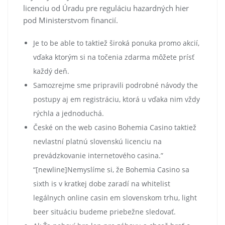
licenciu od Úradu pre reguláciu hazardných hier
pod Ministerstvom financií.
Je to be able to taktiež široká ponuka promo akcií,
vďaka ktorým si na točenia zdarma môžete prísť
každý deň.
Samozrejme sme pripravili podrobné návody the
postupy aj em registráciu, ktorá u vďaka nim vždy
rýchla a jednoduchá.
České on the web casino Bohemia Casino taktiež
nevlastní platnú slovenskú licenciu na
prevádzkovanie internetového casina.”
“[newline]Nemyslíme si, že Bohemia Casino sa
sixth is v kratkej dobe zaradí na whitelist
legálnych online casin em slovenskom trhu, light
beer situáciu budeme priebežne sledovať.