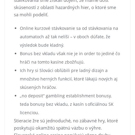
skúseností z oblasti hazardných hier, o ktoré sme
sa mohli podeliť.
Online kurzové stávkovanie sa od stávkovania na
automatoch až tak nelíši – v oboch dúfate, že
výsledok bude kladný.
Bonus bez vkladu však nie je in order to jediné čo
hráči na tomto kasíne zbožňujú.
Ich hry si Slováci obľúbili pre ladný dizajn a
množstvo herných funkcií, ktoré lákajú nových aj
skúsených hráčov.
„no deposit“ gambling establishment bonusy,
teda bonusy bez vkladu, z kasín s oficiálnou SK
licenciou.
Stieracie žre sú jednoduché, no zábavné hry, ktoré
poskytujú okamžitú spätnú väzbu o výhre.
Slovenské online casina ponúkajú rôzne druhy