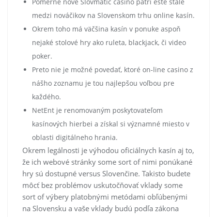
Pomerne nové Slovmatic casino patrí ešte stále
medzi nováčikov na Slovenskom trhu online kasín.
Okrem toho má väčšina kasín v ponuke aspoň
nejaké stolové hry ako ruleta, blackjack, či video
poker.
Preto nie je možné povedať, ktoré on-line casino z
nášho zoznamu je tou najlepšou voľbou pre
každého.
NetEnt je renomovaným poskytovateľom
kasínových hierbei a získal si významné miesto v
oblasti digitálneho hrania.
Okrem legálnosti je výhodou oficiálnych kasín aj to,
že ich webové stránky some sort of nimi ponúkané
hry sú dostupné versus Slovenčine. Takisto budete
môcť bez problémov uskutočňovať vklady some
sort of výbery platobnými metódami obľúbenými
na Slovensku a vaše vklady budú podľa zákona