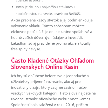
cuando aj poker.
Bwin je druhou najväčšou stávkovou
spoločnosťou na svete, pravé po Bet365.
Akcia prebieha každý štvrtok a jej podmienkou je
vykonanie vkladu. Týmto spôsobom môžete
efektívne posúdiť, či je online kasíno spoľahlivé a
hodné vašich dôverných údajov a investícií.
Lákadlom sú aj pravidelné promo akcie a totally
free spiny navyše.
Často Kladené Otázky Ohľadom
Slovenských Online Kasín
Ich hry sú obľúbené before svoje jednoduché a
užívateľsky príjemné rozhranie, ako aj pre
inovatívny dizajn, ktorý zaujme casino hráčov
všetkých vekových kategórií. Tieto slová nájdete na
úvodnej stránke oficiálneho webu Synot Games.
Spoločnosť bola založená v roku 2016, pričom