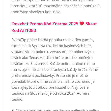
licenciou, ktoré sú maximálne bezpečné a ponúkajú
množstvo skvelých bonusov.
Doxxbet Promo Kód Zdarma 2025
Skaut
Kod Aff1083
SynotTip poker herňa ponúka cash video games,
turnaje a sit&go. Na rozdiel od kasínových hier,
vrátane video pokeru, versus online pokerových
hrách ako Texas Hold’em hráte proti skutočným
hráčom zo Slovenska. Každé online online casino
má svoje silné a slabé stránky, a každý hráč má iné
preferencie a požiadavky. Preto nie je možné
povedať, ktoré online casino z nášho zoznamu je
tou najlepšou voľbou pre každého. Najnovšie
casinos na Slovensku je od roku 2024 Admiral
casino.
Viac o stávkových možnostiach a najlepších online