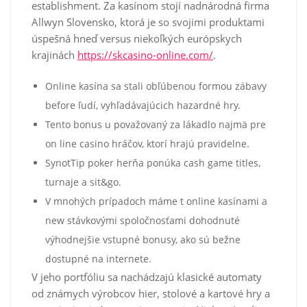
establishment. Za kasínom stojí nadnárodná firma
Allwyn Slovensko, ktorá je so svojimi produktami
úspešná hneď versus niekoľkých európskych
krajinách
https://skcasino-online.com/
.
Online kasína sa stali obľúbenou formou zábavy
before ľudí, vyhľadávajúcich hazardné hry.
Tento bonus u považovaný za lákadlo najmä pre
on line casino hráčov, ktorí hrajú pravidelne.
SynotTip poker herňa ponúka cash game titles,
turnaje a sit&go.
V mnohých prípadoch máme t online kasínami a
new stávkovými spoločnosťami dohodnuté
výhodnejšie vstupné bonusy, ako sú bežne
dostupné na internete.
V jeho portfóliu sa nachádzajú klasické automaty
od známych výrobcov hier, stolové a kartové hry a