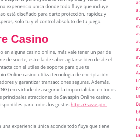
a
una experiencia única donde todo fluye que incluye
a
aso está diseñado para darte protección, rapidez y
a
peras, solo tú y el control absoluto de tu juego.
a
av
e Casino
av
av
 o en alguna casino online, más vale tener un par de
a
ne de suerte, estrella de saber agitarse bien desde el
a
ontacta con el utiles de soporte para que te
A
in Online casino utiliza tecnología de encriptación
b
gadores y garantizar transacciones seguras. Además,
b
NG) em virtude de asegurar la imparcialidad en todos
B
 principales atracciones de Savaspin Online casino,
B
isponibles para todos los gustos
https://savaspin-
b
b
n una experiencia única adonde todo fluye que tiene
b
B