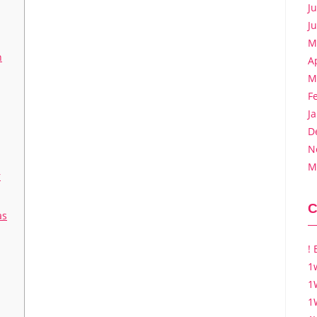
J
J
M
n
A
M
F
J
D
N
M
r
C
as
!
1
1
1