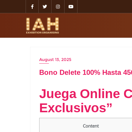
August 13, 2025
Bono Delete 100% Hasta 45
Juega Online 
Exclusivos”
Content