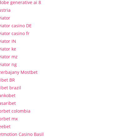
dobe generative ai 8
ustria
viator
viator casino DE
iator casino fr
iator IN
iator ke
viator mz
viator ng
zerbajany Mostbet
1bet BR
1bet brazil
ankobet
asaribet
brbet colombia
brbet mx
eebet
etmotion Casino Basil