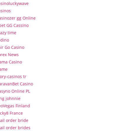
asinoluckywave
asinos
asinozer gg Online
bet GG Cassino
razy time
sdino
air Go Casino
orex News
ama Casino
ame
ory-casinos tr
aravanBet Casino
asyno Online PL
ing johnnie
eoVegas Finland
ucky8 France
ail order bride
ail order brides