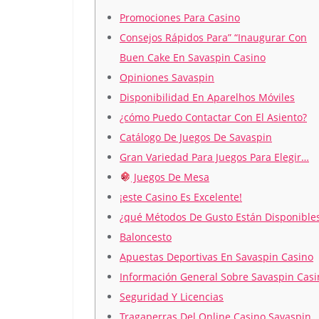
Promociones Para Casino
Consejos Rápidos Para” “Inaugurar Con
Buen Cake En Savaspin Casino
Opiniones Savaspin
Disponibilidad En Aparelhos Móviles
¿cómo Puedo Contactar Con El Asiento?
Catálogo De Juegos De Savaspin
Gran Variedad Para Juegos Para Elegir…
Juegos De Mesa
¡este Casino Es Excelente!
¿qué Métodos De Gusto Están Disponible
Baloncesto
Apuestas Deportivas En Savaspin Casino
Información General Sobre Savaspin Casi
Seguridad Y Licencias
Tragaperras Del Online Casino Savaspin