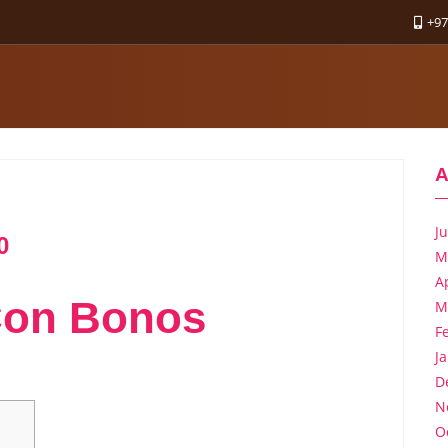
+97
A
J
0
M
A
Con Bonos
M
F
J
D
N
O