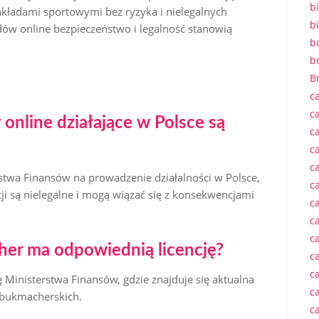
b
zakładami sportowymi bez ryzyka i nielegalnych
b
dów online bezpieczeństwo i legalność stanowią
b
bo
B
c
c
online działające w Polsce są
c
c
c
terstwa Finansów na prowadzenie działalności w Polsce,
ca
ji są nielegalne i mogą wiązać się z konsekwencjami
c
c
ca
her ma odpowiednią licencję?
c
c
nę Ministerstwa Finansów, gdzie znajduje się aktualna
c
 bukmacherskich.
c