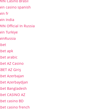
WIN Casino Brasil
win casino spanish
win fr
win India
WIN Official In Russia
win Turkiye
winRussia
xbet
xbet apk
xbet arabic
xbet AZ Casino
XBET AZ Giriş
xbet Azerbajan
xbet Azerbaydjan
xbet Bangladesh
xbet CASINO AZ
xbet casino BD
xbet casino french