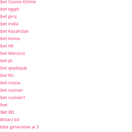
xbet Casino Online
xbet egypt
bet giriş
xbet india
xbet Kazahstan
xbet Korea
xbet KR
xbet Morocco
xbet pt
xbet qeydiyyat
xbet RU
xbet russia
xbet russian
xbet russian1
2bet
2Bet BD
88starz bd
dobe generative ai 3