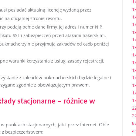
1
1
usi posiadać aktualną licencję wydaną przez
1x
 na oficjalnej stronie resortu.
1
zy podają pełne dane firmy, jej adres i numer NIP.
1
fikatu SSL i zabezpieczeń przed atakami hakerskimi.
1
i bukmacherzy nie przyjmują zakładów od osób poniżej
1
1
ne warunki korzystania z usług, zasady rejestracji,
1
1
orzystanie z zakładów bukmacherskich będzie legalne i
1
trzygane zgodnie z obowiązującym prawem.
1
1
1
kłady stacjonarne – różnice w
2
2
8
 punktach stacjonarnych, jak i przez Internet. Obie
a
e z bezpieczeństwem: