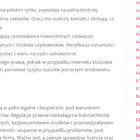
a
na polskim rynku, pozwalają na pełną kontrolę
a
a
ia zakładów. Gracz ma osobisty kontakt z obsługą, co
a
w.
av
agają zastosowania nowoczesnych rozwiązań
av
anych i środków użytkowników. Weryfikacja tożsamości
av
rzystać z wielu narzędzi samokontroli.
a
iego prawa, jednak w przypadku internetu kluczowe
a
ron, ponieważ ryzyko oszustw jest w tym środowisku
A
b
b
B
B
 w pełni legalne i bezpieczne, pod warunkiem
b
torów. Regulacje prawne nakładają na bukmacherów
b
nych, bezpieczeństwem środków i przeciwdziałaniem
b
entność i wsparcie w przypadku problemów, pod
B
 firmy. Ważne jest, a zawsze sprawdzać licencję oraz