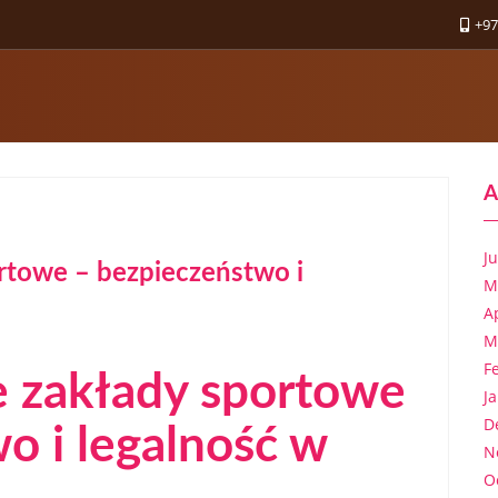
+97
A
J
rtowe – bezpieczeństwo i
M
A
M
F
 zakłady sportowe
J
D
o i legalność w
N
O