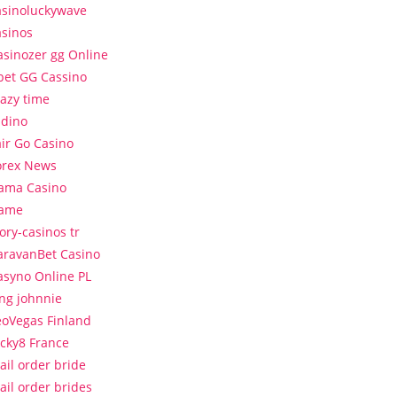
asinoluckywave
asinos
asinozer gg Online
bet GG Cassino
razy time
sdino
air Go Casino
orex News
ama Casino
ame
ory-casinos tr
aravanBet Casino
asyno Online PL
ing johnnie
eoVegas Finland
ucky8 France
ail order bride
ail order brides