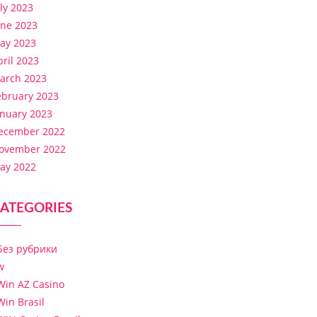
uly 2023
une 2023
ay 2023
pril 2023
arch 2023
ebruary 2023
anuary 2023
ecember 2022
ovember 2022
ay 2022
ATEGORIES
 Без рубрики
w
Win AZ Casino
Win Brasil