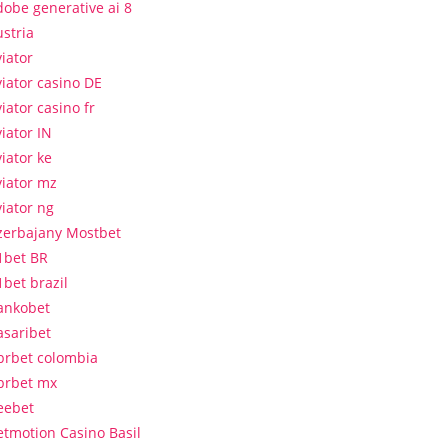
dobe generative ai 8
ustria
viator
viator casino DE
iator casino fr
iator IN
iator ke
viator mz
viator ng
zerbajany Mostbet
1bet BR
1bet brazil
ankobet
asaribet
brbet colombia
brbet mx
eebet
etmotion Casino Basil