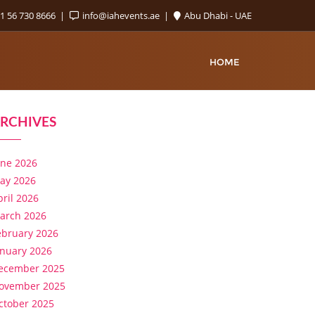
1 56 730 8666
info@iahevents.ae
Abu Dhabi - UAE
HOME
RCHIVES
une 2026
ay 2026
pril 2026
arch 2026
ebruary 2026
anuary 2026
ecember 2025
ovember 2025
ctober 2025