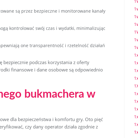
1
1
izowane są przez bezpieczne i monitorowane kanały
1
1
ogą kontrolować swój czas i wydatki, minimalizując
1
1
apewniają one transparentność i rzetelność działań
1
1
 bezpiecznie podczas korzystania z oferty
1
środki finansowe i dane osobowe są odpowiednio
1
1
1
lnego bukmachera w
1
1
1
1
owe dla bezpieczeństwa i komfortu gry. Oto pięć
1
ryfikować, czy dany operator działa zgodnie z
1