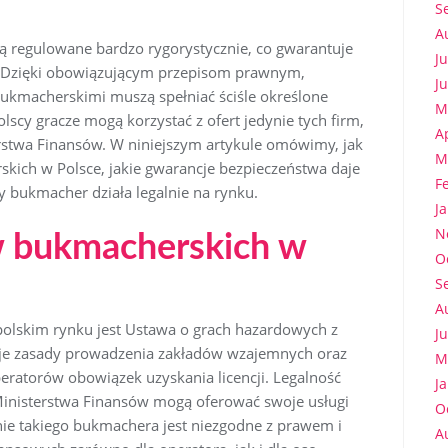
S
A
ą regulowane bardzo rygorystycznie, co gwarantuje
J
y. Dzięki obowiązującym przepisom prawnym,
J
bukmacherskimi muszą spełniać ściśle określone
M
scy gracze mogą korzystać z ofert jedynie tych firm,
A
erstwa Finansów. W niniejszym artykule omówimy, jak
M
ich w Polsce, jakie gwarancje bezpieczeństwa daje
F
y bukmacher działa legalnie na rynku.
J
N
w bukmacherskich w
O
S
A
lskim rynku jest Ustawa o grach hazardowych z
J
uje zasady prowadzenia zakładów wzajemnych oraz
M
eratorów obowiązek uzyskania licencji. Legalność
J
 Ministerstwa Finansów mogą oferować swoje usługi
O
ie takiego bukmachera jest niezgodne z prawem i
A