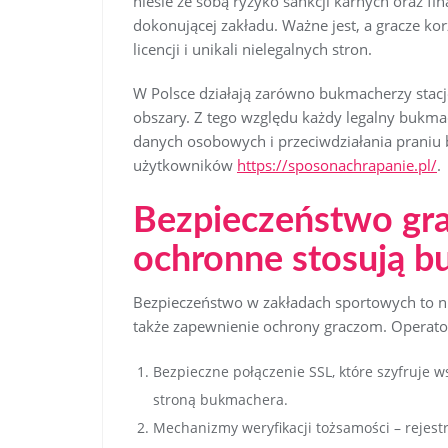
niesie ze sobą ryzyko sankcji karnych oraz fi
dokonującej zakładu. Ważne jest, a gracze ko
licencji i unikali nielegalnych stron.
W Polsce działają zarówno bukmacherzy stacjon
obszary. Z tego względu każdy legalny bukm
danych osobowych i przeciwdziałania praniu 
użytkowników
https://sposonachrapanie.pl/
.
Bezpieczeństwo grac
ochronne stosują 
Bezpieczeństwo w zakładach sportowych to nie
także zapewnienie ochrony graczom. Operat
Bezpieczne połączenie SSL, które szyfruje 
stroną bukmachera.
Mechanizmy weryfikacji tożsamości – reje