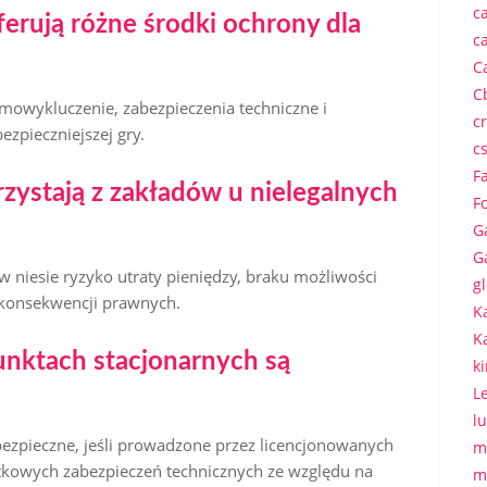
c
ferują różne środki ochrony dla
c
C
C
amowykluczenie, zabezpieczenia techniczne i
c
ezpieczniejszej gry.
c
F
rzystają z zakładów u nielegalnych
F
G
G
 niesie ryzyko utraty pieniędzy, braku możliwości
gl
 konsekwencji prawnych.
K
K
unktach stacjonarnych są
k
L
l
 bezpieczne, jeśli prowadzone przez licencjonowanych
m
kowych zabezpieczeń technicznych ze względu na
m