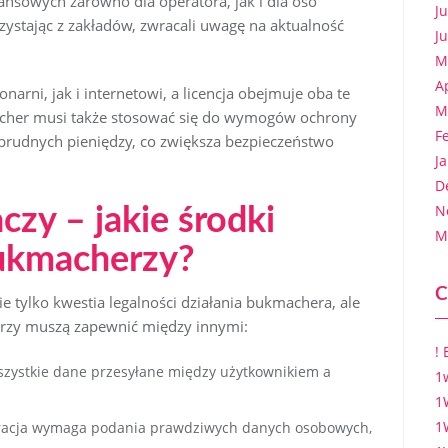
nansowych zarówno dla operatora, jak i dla oso
J
rzystając z zakładów, zwracali uwagę na aktualność
J
M
A
arni, jak i internetowi, a licencja obejmuje oba te
M
acher musi także stosować się do wymogów ochrony
F
brudnych pieniędzy, co zwiększa bezpieczeństwo
J
D
N
zy – jakie środki
M
bukmacherzy?
C
 tylko kwestia legalności działania bukmachera, ale
orzy muszą zapewnić między innymi:
!
wszystkie dane przesyłane między użytkownikiem a
1
1
1
stracja wymaga podania prawdziwych danych osobowych,