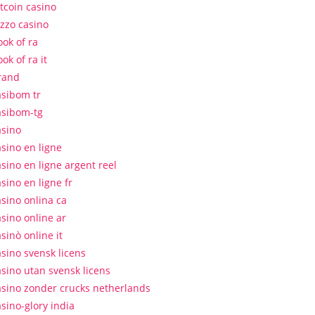
itcoin casino
izzo casino
ook of ra
ok of ra it
rand
asibom tr
asibom-tg
asino
asino en ligne
asino en ligne argent reel
sino en ligne fr
asino onlina ca
asino online ar
sinò online it
asino svensk licens
asino utan svensk licens
asino zonder crucks netherlands
asino-glory india