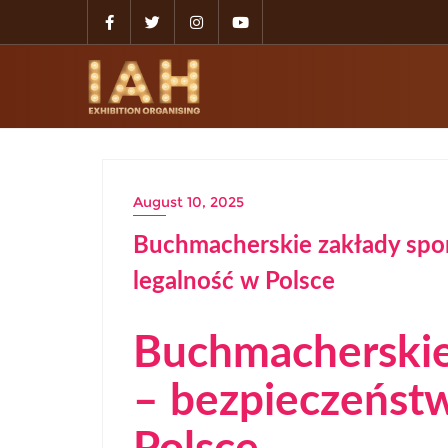
August 10, 2025
Buchmacherskie zakłady spo
legalność w Polsce
Buchmacherskie
– bezpieczeństw