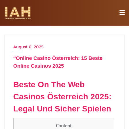
August 6, 2025
“Online Casino Österreich: 15 Beste
Online Casinos 2025
Beste On The Web
Casinos Österreich 2025:
Legal Und Sicher Spielen
Content