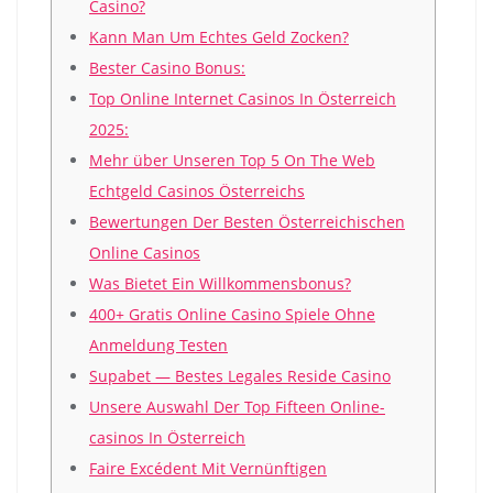
Casino?
Kann Man Um Echtes Geld Zocken?
Bester Casino Bonus:
Top Online Internet Casinos In Österreich
2025:
Mehr über Unseren Top 5 On The Web
Echtgeld Casinos Österreichs
Bewertungen Der Besten Österreichischen
Online Casinos
Was Bietet Ein Willkommensbonus?
400+ Gratis Online Casino Spiele Ohne
Anmeldung Testen
Supabet — Bestes Legales Reside Casino
Unsere Auswahl Der Top Fifteen Online-
casinos In Österreich
Faire Excédent Mit Vernünftigen