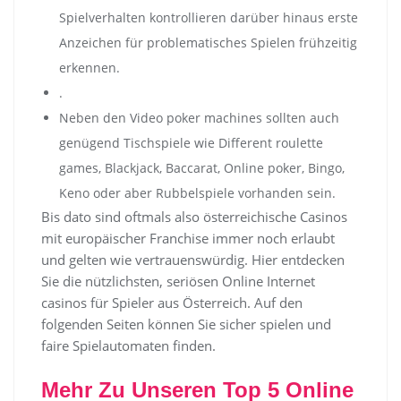
Spielverhalten kontrollieren darüber hinaus erste
Anzeichen für problematisches Spielen frühzeitig
erkennen.
.
Neben den Video poker machines sollten auch
genügend Tischspiele wie Different roulette
games, Blackjack, Baccarat, Online poker, Bingo,
Keno oder aber Rubbelspiele vorhanden sein.
Bis dato sind oftmals also österreichische Casinos
mit europäischer Franchise immer noch erlaubt
und gelten wie vertrauenswürdig. Hier entdecken
Sie die nützlichsten, seriösen Online Internet
casinos für Spieler aus Österreich. Auf den
folgenden Seiten können Sie sicher spielen und
faire Spielautomaten finden.
Mehr Zu Unseren Top 5 Online