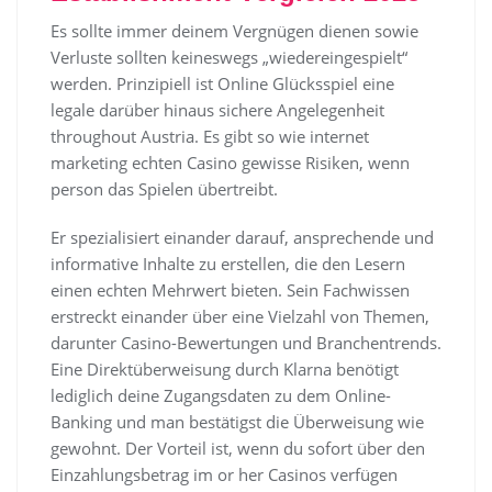
Es sollte immer deinem Vergnügen dienen sowie
Verluste sollten keineswegs „wiedereingespielt“
werden. Prinzipiell ist Online Glücksspiel eine
legale darüber hinaus sichere Angelegenheit
throughout Austria. Es gibt so wie internet
marketing echten Casino gewisse Risiken, wenn
person das Spielen übertreibt.
Er spezialisiert einander darauf, ansprechende und
informative Inhalte zu erstellen, die den Lesern
einen echten Mehrwert bieten. Sein Fachwissen
erstreckt einander über eine Vielzahl von Themen,
darunter Casino-Bewertungen und Branchentrends.
Eine Direktüberweisung durch Klarna benötigt
lediglich deine Zugangsdaten zu dem Online-
Banking und man bestätigst die Überweisung wie
gewohnt. Der Vorteil ist, wenn du sofort über den
Einzahlungsbetrag im or her Casinos verfügen