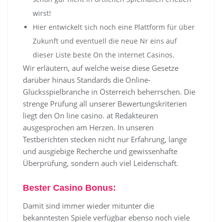
wirst!
Hier entwickelt sich noch eine Plattform für über
Zukunft und eventuell die neue Nr eins auf
dieser Liste beste On the internet Casinos.
Wir erläutern, auf welche weise diese Gesetze
darüber hinaus Standards die Online-
Glücksspielbranche in Österreich beherrschen. Die
strenge Prüfung all unserer Bewertungskriterien
liegt den On line casino. at Redakteuren
ausgesprochen am Herzen. In unseren
Testberichten stecken nicht nur Erfahrung, lange
und ausgiebige Recherche und gewissenhafte
Überprüfung, sondern auch viel Leidenschaft.
Bester Casino Bonus:
Damit sind immer wieder mitunter die
bekanntesten Spiele verfügbar ebenso noch viele