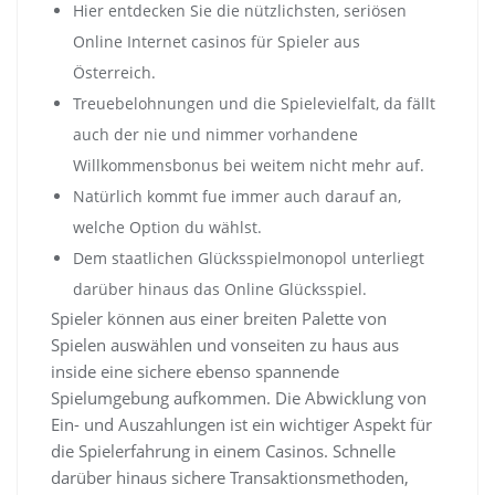
Hier entdecken Sie die nützlichsten, seriösen
Online Internet casinos für Spieler aus
Österreich.
Treuebelohnungen und die Spielevielfalt, da fällt
auch der nie und nimmer vorhandene
Willkommensbonus bei weitem nicht mehr auf.
Natürlich kommt fue immer auch darauf an,
welche Option du wählst.
Dem staatlichen Glücksspielmonopol unterliegt
darüber hinaus das Online Glücksspiel.
Spieler können aus einer breiten Palette von
Spielen auswählen und vonseiten zu haus aus
inside eine sichere ebenso spannende
Spielumgebung aufkommen. Die Abwicklung von
Ein- und Auszahlungen ist ein wichtiger Aspekt für
die Spielerfahrung in einem Casinos. Schnelle
darüber hinaus sichere Transaktionsmethoden,