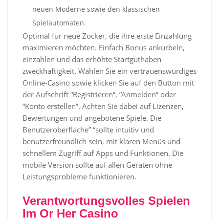
neuen Moderne sowie den klassischen
Spielautomaten.
Optimal für neue Zocker, die ihre erste Einzahlung
maximieren möchten. Einfach Bonus ankurbeln,
einzahlen und das erhöhte Startguthaben
zweckhaftigkeit. Wählen Sie ein vertrauenswürdiges
Online-Casino sowie klicken Sie auf den Button mit
der Aufschrift “Registrieren”, “Anmelden” oder
“Konto erstellen”. Achten Sie dabei auf Lizenzen,
Bewertungen und angebotene Spiele. Die
Benutzeroberfläche” “sollte intuitiv und
benutzerfreundlich sein, mit klaren Menüs und
schnellem Zugriff auf Apps und Funktionen. Die
mobile Version sollte auf allen Geräten ohne
Leistungsprobleme funktionieren.
Verantwortungsvolles Spielen
Im Or Her Casino