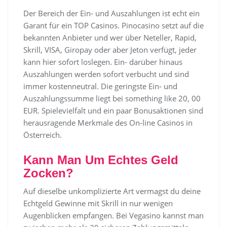
Der Bereich der Ein- und Auszahlungen ist echt ein
Garant für ein TOP Casinos. Pinocasino setzt auf die
bekannten Anbieter und wer über Neteller, Rapid,
Skrill, VISA, Giropay oder aber Jeton verfügt, jeder
kann hier sofort loslegen. Ein- darüber hinaus
Auszahlungen werden sofort verbucht und sind
immer kostenneutral. Die geringste Ein- und
Auszahlungssumme liegt bei something like 20, 00
EUR. Spielevielfalt und ein paar Bonusaktionen sind
herausragende Merkmale des On-line Casinos in
Österreich.
Kann Man Um Echtes Geld
Zocken?
Auf dieselbe unkomplizierte Art vermagst du deine
Echtgeld Gewinne mit Skrill in nur wenigen
Augenblicken empfangen. Bei Vegasino kannst man