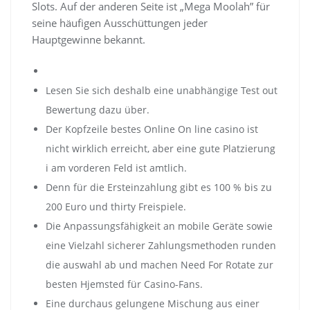
Slots. Auf der anderen Seite ist „Mega Moolah” für
seine häufigen Ausschüttungen jeder
Hauptgewinne bekannt.
Lesen Sie sich deshalb eine unabhängige Test out
Bewertung dazu über.
Der Kopfzeile bestes Online On line casino ist
nicht wirklich erreicht, aber eine gute Platzierung
i am vorderen Feld ist amtlich.
Denn für die Ersteinzahlung gibt es 100 % bis zu
200 Euro und thirty Freispiele.
Die Anpassungsfähigkeit an mobile Geräte sowie
eine Vielzahl sicherer Zahlungsmethoden runden
die auswahl ab und machen Need For Rotate zur
besten Hjemsted für Casino-Fans.
Eine durchaus gelungene Mischung aus einer