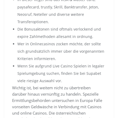
paysafecard, trustly, Skrill, Banktransfer, Jeton,
Neosruf, Neteller und diverse weitere
Transferoptionen.
Die Bonusaktonen sind oftmals verlockend und
expire Zahlmethoden allesamt in ordnung.
Wer in Onlinecasinos zocken möchte, der sollte
sich grundsätzlich immer über die vorgenannten
Kriterien informieren.
Wenn Sie aufgrund Live Casino Spielen in legaler
Spielumgebung suchen, finden Sie bei Supabet
viele riesige Auswahl vor.
Wichtig ist, bei weitem nicht zu übertreiben
darüber hinaus vernünftig zu handeln. Spezielle
Ermittlungsbehörden untersuchen in Europa Fälle
vonseiten Geldwäsche in Verbindung mit Casinos
und online Casinos. Die österreichischen