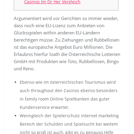
Casinos Im Or Her Vergleich
Argumentiert wird vor Gerichten so immer wieder,
dass noch eine EU-Lizenz zum Anbieten von
Glücksspielen within anderen EU-Ländern
berechtigen müsse. Zu Ziehungen und Rubbellosen
ist das europäische Angebot Euro Millionen. Die
Erlaubnis hierfür loath die Österreichische Lotterien
GmbH mit Produkten wie Toto, Rubbellosen, Bingo
und Keno.
Ebenso wie im österreichischen Tourismus wird
auch throughout den Casinos ebenso besonders
in family room Online Spielbanken das guter
Kundenservice erwartet.
Wenngleich der Spielerschutz internet marketing
Bereich der Schulden und Spielsucht bei weitem
nicht so groß ist auch, gibt es zu genauso Hilfe