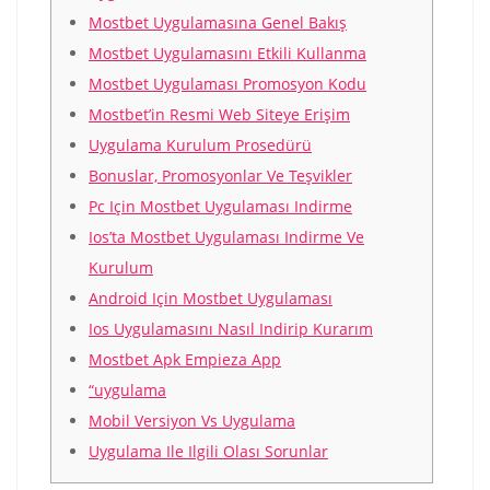
Mostbet Uygulamasına Genel Bakış
Mostbet Uygulamasını Etkili Kullanma
Mostbet Uygulaması Promosyon Kodu
Mostbet’in Resmi Web Siteye Erişim
Uygulama Kurulum Prosedürü
Bonuslar, Promosyonlar Ve Teşvikler
Pc Için Mostbet Uygulaması Indirme
Ios’ta Mostbet Uygulaması Indirme Ve
Kurulum
Android Için Mostbet Uygulaması
Ios Uygulamasını Nasıl Indirip Kurarım
Mostbet Apk Empieza App
“uygulama
Mobil Versiyon Vs Uygulama
Uygulama Ile Ilgili Olası Sorunlar