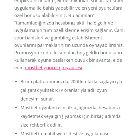
empieza hızlı para çekme imkânları sunar. Mostbet
uygulama ile bahis yapabilir ve en yeni oyunculara
özel bonusu alabilirsiniz. Bu adımları”
“tamamladığınızda hesabınız aktif hale gelir ve
uygulamanın tüm özelliklerine erişim sağlanır. Canlı
spor bahisleri ve gambling establishment
oyunlarını parmaklarınızın ucunda oynayabilirsiniz.
Promosyon kodu ile sunulan hoş geldin bonusunu
kullanarak oyuna başlarken büyük bir avantaj elde
edin
mostbet güncel giriş adresi
.
Bizim platformumuzda, 200’den fazla sağlayıcıyla
çalışarak yüksek RTP oranlarıyla adil oyun
deneyimi sunar.
Mostbet uygulamasını ilk açtığınızda, hesabınızı
kaydetmek veya giriş yapmak için birkaç adımda
size rehberlik edilir.
Mostbet’in mobil web sitesi ve uygulaması