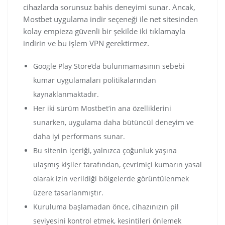
cihazlarda sorunsuz bahis deneyimi sunar. Ancak,
Mostbet uygulama indir seçeneği ile net sitesinden
kolay empieza güvenli bir şekilde iki tıklamayla
indirin ve bu işlem VPN gerektirmez.
Google Play Store’da bulunmamasının sebebi
kumar uygulamaları politikalarından
kaynaklanmaktadır.
Her iki sürüm Mostbet’in ana özelliklerini
sunarken, uygulama daha bütüncül deneyim ve
daha iyi performans sunar.
Bu sitenin içeriği, yalnızca çoğunluk yaşına
ulaşmış kişiler tarafından, çevrimiçi kumarın yasal
olarak izin verildiği bölgelerde görüntülenmek
üzere tasarlanmıştır.
Kuruluma başlamadan önce, cihazınızın pil
seviyesini kontrol etmek, kesintileri önlemek