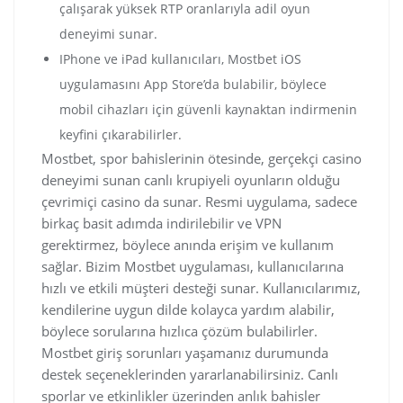
çalışarak yüksek RTP oranlarıyla adil oyun
deneyimi sunar.
IPhone ve iPad kullanıcıları, Mostbet iOS
uygulamasını App Store’da bulabilir, böylece
mobil cihazları için güvenli kaynaktan indirmenin
keyfini çıkarabilirler.
Mostbet, spor bahislerinin ötesinde, gerçekçi casino
deneyimi sunan canlı krupiyeli oyunların olduğu
çevrimiçi casino da sunar. Resmi uygulama, sadece
birkaç basit adımda indirilebilir ve VPN
gerektirmez, böylece anında erişim ve kullanım
sağlar. Bizim Mostbet uygulaması, kullanıcılarına
hızlı ve etkili müşteri desteği sunar. Kullanıcılarımız,
kendilerine uygun dilde kolayca yardım alabilir,
böylece sorularına hızlıca çözüm bulabilirler.
Mostbet giriş sorunları yaşamanız durumunda
destek seçeneklerinden yararlanabilirsiniz. Canlı
sporlar ve etkinlikler üzerinden anlık bahisler