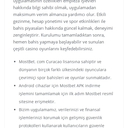
uygulamasının özellikleri empieza işlevleri
hakkında bilgi sahibi olmak, uygulamadan
maksimum verim almanıza yardımcı olur. Etkili
gezinme, hesap yönetimi ve spor etkinlikleri ile
bahis piyasaları hakkında güncel kalmak, deneyimi
zenginleştirir. Kurulumu tamamladıktan sonra,
hemen bahis yapmaya başlayabilir ve sunulan
çeşitli casino oyunlarını keşfedebilirsiniz.
MostBet. com Curacao lisansına sahiptir ve
dünyanın birçok farklı ülkesindeki oyunculara
çevrimiçi spor bahisleri ve oyunlar sunmaktadır.
Android cihazlar için Mostbet APK indirme
işlemini tamamlamak için ilk adım Mostbet resmî
sitesine erişmektir.
Bizim uygulamamız, verilerinizi ve finansal
işlemlerinizi korumak için gelişmiş güvenlik
protokolleri kullanarak kullanıcıların güvenle