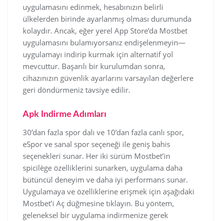
uygulamasını edinmek, hesabınızın belirli
ülkelerden birinde ayarlanmış olması durumunda
kolaydır. Ancak, eğer yerel App Store’da Mostbet
uygulamasını bulamıyorsanız endişelenmeyin—
uygulamayı indirip kurmak için alternatif yol
mevcuttur. Başarılı bir kurulumdan sonra,
cihazınızın güvenlik ayarlarını varsayılan değerlere
geri döndürmeniz tavsiye edilir.
Apk Indirme Adımları
30’dan fazla spor dalı ve 10’dan fazla canlı spor,
eSpor ve sanal spor seçeneği ile geniş bahis
seçenekleri sunar. Her iki sürüm Mostbet’in
spicilège özelliklerini sunarken, uygulama daha
bütüncül deneyim ve daha iyi performans sunar.
Uygulamaya ve özelliklerine erişmek için aşağıdaki
Mostbet’i Aç düğmesine tıklayın. Bu yöntem,
geleneksel bir uygulama indirmenize gerek