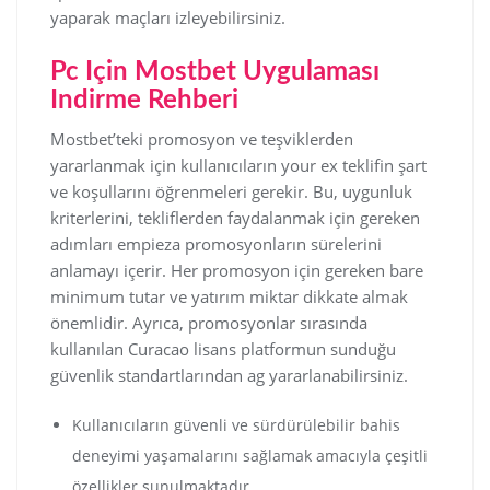
yaparak maçları izleyebilirsiniz.
Pc Için Mostbet Uygulaması
Indirme Rehberi
Mostbet’teki promosyon ve teşviklerden
yararlanmak için kullanıcıların your ex teklifin şart
ve koşullarını öğrenmeleri gerekir. Bu, uygunluk
kriterlerini, tekliflerden faydalanmak için gereken
adımları empieza promosyonların sürelerini
anlamayı içerir. Her promosyon için gereken bare
minimum tutar ve yatırım miktar dikkate almak
önemlidir. Ayrıca, promosyonlar sırasında
kullanılan Curacao lisans platformun sunduğu
güvenlik standartlarından ag yararlanabilirsiniz.
Kullanıcıların güvenli ve sürdürülebilir bahis
deneyimi yaşamalarını sağlamak amacıyla çeşitli
özellikler sunulmaktadır.