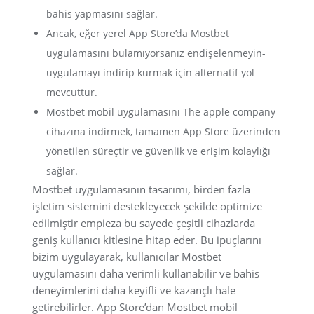
bahis yapmasını sağlar.
Ancak, eğer yerel App Store’da Mostbet
uygulamasını bulamıyorsanız endişelenmeyin-
uygulamayı indirip kurmak için alternatif yol
mevcuttur.
Mostbet mobil uygulamasını The apple company
cihazına indirmek, tamamen App Store üzerinden
yönetilen süreçtir ve güvenlik ve erişim kolaylığı
sağlar.
Mostbet uygulamasının tasarımı, birden fazla
işletim sistemini destekleyecek şekilde optimize
edilmiştir empieza bu sayede çeşitli cihazlarda
geniş kullanıcı kitlesine hitap eder. Bu ipuçlarını
bizim uygulayarak, kullanıcılar Mostbet
uygulamasını daha verimli kullanabilir ve bahis
deneyimlerini daha keyifli ve kazançlı hale
getirebilirler. App Store’dan Mostbet mobil