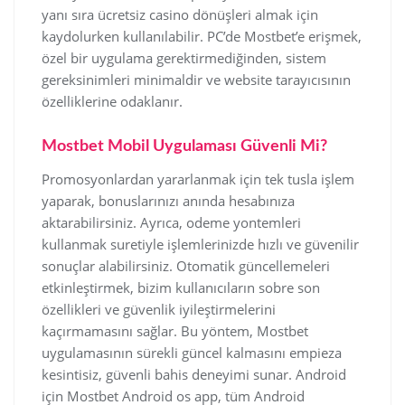
yanı sıra ücretsiz casino dönüşleri almak için
kaydolurken kullanılabilir. PC’de Mostbet’e erişmek,
özel bir uygulama gerektirmediğinden, sistem
gereksinimleri minimaldir ve website tarayıcısının
özelliklerine odaklanır.
Mostbet Mobil Uygulaması Güvenli Mi?
Promosyonlardan yararlanmak için tek tusla işlem
yaparak, bonuslarınızı anında hesabınıza
aktarabilirsiniz. Ayrıca, odeme yontemleri
kullanmak suretiyle işlemlerinizde hızlı ve güvenilir
sonuçlar alabilirsiniz. Otomatik güncellemeleri
etkinleştirmek, bizim kullanıcıların sobre son
özellikleri ve güvenlik iyileştirmelerini
kaçırmamasını sağlar. Bu yöntem, Mostbet
uygulamasının sürekli güncel kalmasını empieza
kesintisiz, güvenli bahis deneyimi sunar. Android
için Mostbet Android os app, tüm Android