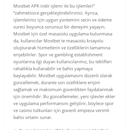
Mostbet APK indir işlemi ile bu işlemleri”
“zahmetsizce gerçekleştirebilirsiniz. Ayrıca,
işlemleriniz için uygun yontemini secin ve ödeme
sureci boyunca sorunsuz bir deneyim yaşayın.
Mostbet için özel masaüstü uygulama bulunmasa
da, kullanıcılar Mostbet te masaüstü kısayolu
oluşturarak hizmetlerin ve özelliklerin tamamına
erişebilirler. Spor ve gambling establishment
oyunlarına ilgi duyan kullanıcılarımız, bu teklifleri
rahatlıkla kullanabilir ve bahis yapmaya
başlayabilir. Mostbet uygulamasını düzenli olarak
güncellemek, durante son özelliklere erişim
sağlamak ve maksimum güvenlikten faydalanmak
için önemlidir. Bu güncellemeler, yeni işlevler ekler
ve uygulama performansını geliştirir, böylece spor
ve casino tutkunları için güvenli empieza verimli
bahis ortamı sunar.