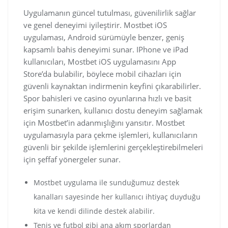
Uygulamanın güncel tutulması, güvenilirlik sağlar
ve genel deneyimi iyileştirir. Mostbet iOS
uygulaması, Android sürümüyle benzer, geniş
kapsamlı bahis deneyimi sunar. IPhone ve iPad
kullanıcıları, Mostbet iOS uygulamasını App
Store’da bulabilir, böylece mobil cihazları için
güvenli kaynaktan indirmenin keyfini çıkarabilirler.
Spor bahisleri ve casino oyunlarına hızlı ve basit
erişim sunarken, kullanıcı dostu deneyim sağlamak
için Mostbet’in adanmışlığını yansıtır. Mostbet
uygulamasıyla para çekme işlemleri, kullanıcıların
güvenli bir şekilde işlemlerini gerçekleştirebilmeleri
için şeffaf yönergeler sunar.
Mostbet uygulama ile sunduğumuz destek
kanalları sayesinde her kullanıcı ihtiyaç duyduğu
kita ve kendi dilinde destek alabilir.
Tenis ve futbol gibi ana akım sporlardan