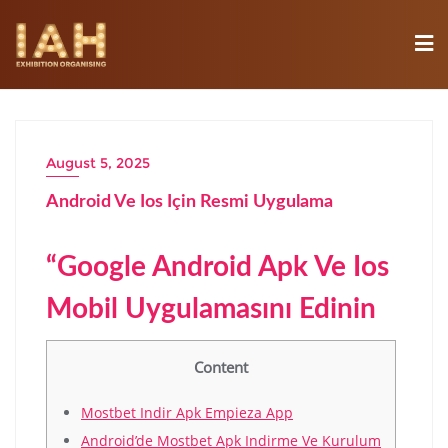
August 5, 2025
Android Ve Ios Için Resmi Uygulama
“Google Android Apk Ve Ios
Mobil Uygulamasını Edinin
Content
Mostbet Indir Apk Empieza App
Android’de Mostbet Apk Indirme Ve Kurulum