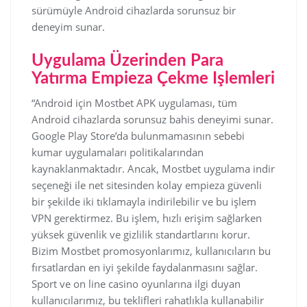
sürümüyle Android cihazlarda sorunsuz bir
deneyim sunar.
Uygulama Üzerinden Para
Yatırma Empieza Çekme Işlemleri
“Android için Mostbet APK uygulaması, tüm
Android cihazlarda sorunsuz bahis deneyimi sunar.
Google Play Store’da bulunmamasının sebebi
kumar uygulamaları politikalarından
kaynaklanmaktadır. Ancak, Mostbet uygulama indir
seçeneği ile net sitesinden kolay empieza güvenli
bir şekilde iki tıklamayla indirilebilir ve bu işlem
VPN gerektirmez. Bu işlem, hızlı erişim sağlarken
yüksek güvenlik ve gizlilik standartlarını korur.
Bizim Mostbet promosyonlarımız, kullanıcıların bu
fırsatlardan en iyi şekilde faydalanmasını sağlar.
Sport ve on line casino oyunlarına ilgi duyan
kullanıcılarımız, bu teklifleri rahatlıkla kullanabilir