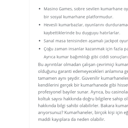
Masino Games, sobre sevilen kumarhane oyu
bir sosyal kumarhane platformudur.
Hevesli kumarbazlar, oyunlarını durduramadı
kaybettiklerinde bu duyguyu hatırlarlar.
Sanal masa tenisinden aşamalı jackpot oyunl
Çoğu zaman insanlar kazanmak için fazla pa
Ayrıca kumar bağımlılığı gibi ciddi sonuçlar
Bu ayrıntılar olmadan çalışan çevrimiçi kumar
olduğunu garanti edemeyecekleri anlamına ge
tamamen aynı şeydir. Güvenilir kumarhaneler
kendilerini gerçek bir kumarhanede gibi hisset
profesyonel bayiler sunar. Ayrıca, bu casinolar
koltuk sayısı hakkında doğru bilgilere sahip oldu
hakkında bilgi sahibi olabilirler. Bakara kuma
arıyorsunuz? Kumarhaneler, birçok kişi için eğl
maddi kayıplara da neden olabilir.