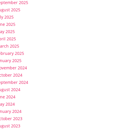
eptember 2025
ugust 2025
uly 2025
une 2025
ay 2025
pril 2025
arch 2025
ebruary 2025
anuary 2025
ovember 2024
ctober 2024
eptember 2024
ugust 2024
une 2024
ay 2024
anuary 2024
ctober 2023
ugust 2023