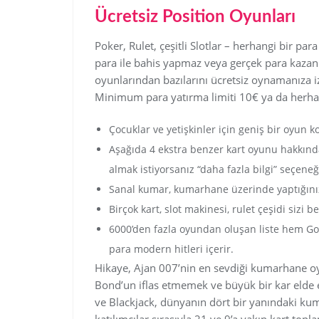
Ücretsiz Position Oyunları
Poker, Rulet, çeşitli Slotlar – herhangi bir 
para ile bahis yapmaz veya gerçek para kaz
oyunlarından bazılarını ücretsiz oynamanıza 
Minimum para yatırma limiti 10€ ya da herhang
Çocuklar ve yetişkinler için geniş bir oyun 
Aşağıda 4 ekstra benzer kart oyunu hakkında
almak istiyorsanız “daha fazla bilgi” seçeneğ
Sanal kumar, kumarhane üzerinde yaptığınız
Birçok kart, slot makinesi, rulet çeşidi siz
6000’den fazla oyundan oluşan liste hem Gon
para modern hitleri içerir.
Hikaye, Ajan 007’nin en sevdiği kumarhane oyun
Bond’un iflas etmemek ve büyük bir kar elde et
ve Blackjack, dünyanın dört bir yanındaki kum
katılımcılar sırasıyla 21 ve 9’a yakın kart topla