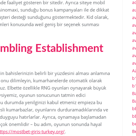
e faaliyet gösteren bir sitedir. Ayrıca siteye mobil
a
inomaxi, sunduğu bonus kampanyaları ile de dikkat
a
üşteri desteği sunduğunu göstermektedir. Kid olarak,
a
mleri konusunda weil geniş bir seçenek sunması
a
av
av
ambling Establishment
av
a
a
A
bahislerinizin belirli bir yüzdesini alması anlamına
b
, onu dilimleyin, kumarhanelerde otomatik olarak
b
z. Elbette özellikle RNG oyunları oynayarak büyük
B
avsiyemiz, oyunun sonucunun tatmin edici
B
bu durumda yenilginizi kabul etmeniz empieza bu
b
esli kumarbazlar, oyunlarını durduramadıklarında ve
b
u duyguyu hatırlarlar. Ayrıca, oynamaya başlamadan
b
mak çok önemlidir – bu adım, oyunun sonunda hayal
ttps://mostbet-giris-turkey.org/
.
B