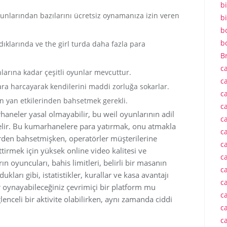
b
nlarından bazılarını ücretsiz oynamanıza izin veren
b
b
bo
klarında ve the girl turda daha fazla para
B
c
arına kadar çeşitli oyunlar mevcuttur.
c
ra harcayarak kendilerini maddi zorluğa sokarlar.
c
ın yan etkilerinden bahsetmek gerekli.
c
haneler yasal olmayabilir, bu weil oyunlarının adil
c
lir. Bu kumarhanelere para yatırmak, onu atmakla
ca
den bahsetmişken, operatörler müşterilerine
c
tirmek için yüksek online video kalitesi ve
c
ın oyuncuları, bahis limitleri, belirli bir masanın
ca
kları gibi, istatistikler, kurallar ve kasa avantajı
c
r oynayabileceğiniz çevrimiçi bir platform mu
c
enceli bir aktivite olabilirken, aynı zamanda ciddi
c
c