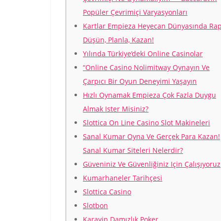
Popüler Çevrimiçi Varyasyonları
Kartlar Empieza Heyecan Dünyasında Ra
Düşün, Planla, Kazan!
Yılında Türkiye’deki Online Casinolar
“Online Casino Nolimitway Oynayın Ve
Çarpıcı Bir Oyun Deneyimi Yaşayın
Hızlı Oynamak Empieza Çok Fazla Duygu
Almak Ister Misiniz?
Slottica On Line Casino Slot Makineleri
Sanal Kumar Oyna Ve Gerçek Para Kazan!
Sanal Kumar Siteleri Nelerdir?
Güveniniz Ve Güvenliğiniz Için Çalışıyoruz
Kumarhaneler Tarihçesi
Slottica Casino
Slotbon
Karayip Damızlık Poker