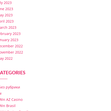
uly 2023
une 2023
ay 2023
pril 2023
arch 2023
ebruary 2023
anuary 2023
ecember 2022
ovember 2022
ay 2022
ATEGORIES
 Без рубрики
w
Win AZ Casino
Win Brasil