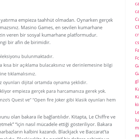
c
c
C
para yatırma empieza taahhüt olmadan. Oynarken gerçek
C
anmazsınız. Masino Games, en sevilen kumarhane
izin veren bir sosyal kumarhane platformudur.
c
i bir afin de birimidir.
c
F
koleksiyonu bulunmaktadır.
F
 kısa bir açıklama bulacaksınız ve derinlemesine bilgi
G
G
ine tıklamalısınız.
gl
 oyunları dijital ortamda oynama şeklidir.
K
i bekliyor empieza gerçek para harcamanıza gerek yok.
K
zo’s Quest ve” “Open fire Joker gibi klasik oyunları hem
k
L
u olan bakara ile bağlantılıdır. Kitapta, Le Chiffre ve
l
mek” “için nasıl mücadele ettiği gösteriliyor. Bakara
m
arbazların kalbini kazandı. Blackjack ve Baccarat’ta
m
malıdır. Blackjack’te As pozitif bir değere sahiptir ve