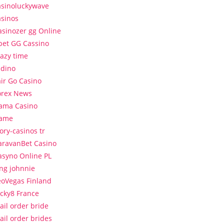
asinoluckywave
asinos
asinozer gg Online
bet GG Cassino
razy time
sdino
air Go Casino
orex News
ama Casino
ame
ory-casinos tr
aravanBet Casino
asyno Online PL
ing johnnie
eoVegas Finland
ucky8 France
ail order bride
ail order brides