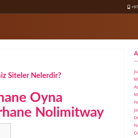
+97
A
J
z Siteler Nelerdir?
M
A
rhane Oyna
M
F
rhane Nolimitway
J
D
N
O