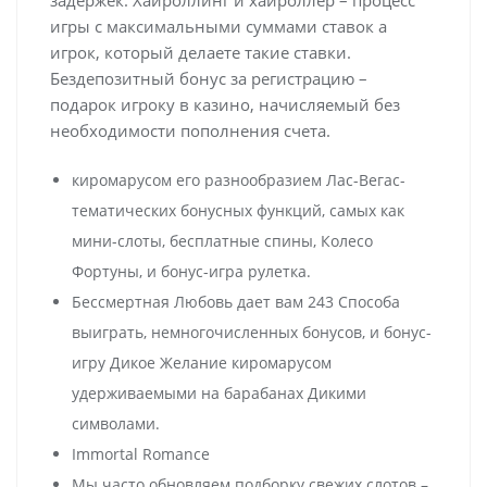
игры с максимальными суммами ставок а
игрок, который делаете такие ставки.
Бездепозитный бонус за регистрацию –
подарок игроку в казино, начисляемый без
необходимости пополнения счета.
киромарусом его разнообразием Лас-Вегас-
тематических бонусных функций, самых как
мини-слоты, бесплатные спины, Колесо
Фортуны, и бонус-игра рулетка.
Бессмертная Любовь дает вам 243 Способа
выиграть, немногочисленных бонусов, и бонус-
игру Дикое Желание киромарусом
удерживаемыми на барабанах Дикими
символами.
Immortal Romance
Мы часто обновляем подборку свежих слотов –