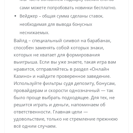
сами можете попробовать новинки бесплатно.
Вейджер – общая сумма сделаны ставок,
необходимая для вывода бонусных
неснижаемых.
Вайлд – специальный символ на барабанах,
способен заменять собой которых знаки,
которых не хватает для формирования
выигрыша. Если вы уже знаете, такая игра вам
нравится, отправляйтесь в раздел «Онлайн
Казино» и найдите проверенное заведение.
Используйте фильтры судя депозиту, бонусам,
провайдерам и скорости однозначный — так
было проще выбрать подходящее. Для тех, не
решится играть и деньги, напоминаем об
ответственности. Главная цели —
удовольствие, только не стремление прежнюю
всё одним случаем.