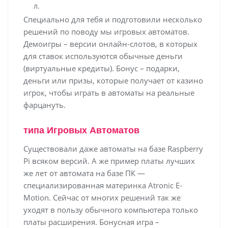
л.
Специально для тебя и подготовили несколько
решений по поводу мы игровых автоматов.
Демоигры – версии онлайн-слотов, в которых
для ставок используются обычные деньги
(виртуальные кредиты). Бонус – подарки,
деньги или призы, которые получает от казино
игрок, чтобы играть в автоматы на реальные
фарцануть.
типа Игровых Автоматов
Существовали даже автоматы на базе Raspberry
Pi всяком версий. А же пример платы лучших
же лет от автомата на базе ПК —
специализированная материнка Atronic E-
Motion. Сейчас от многих решений так же
уходят в пользу обычного компьютера только
платы расширения. Бонусная игра –