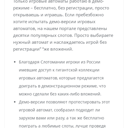
Только игровые автоматы работаю в демо-
режиме – бесплатно, без регистрации, просто
открываешь и играешь. Если пребезбожно
хотите испытать демо‑версии игровых
автоматов, на нашем портале представлены
десятки популярных слотов. Просто выбираете
нужный автомат и наслаждаетесь игрой без
регистрации” “же вложений.
Благодаря Слотомании игроки из России
имевшие доступ к гигантской коллекции
игровых автоматов, которые предлагается
доиграть в демонстрационном режиме, что
можно сделали без каких-либо вложений.
Демо-версии позволяют протестировать этот
игровой автомат, сообразил подходит ли
зарухом вами или разу, а так же бесплатно
поиграть а любимые слоты, лучше проведя