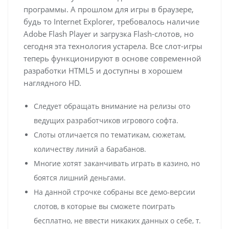
программы. А прошлом для игры в браузере,
будь то Internet Explorer, требовалось наличие
Adobe Flash Player и загрузка Flash-слотов, но
сегодня эта технология устарела. Все слот-игры
теперь функционируют в основе современной
разработки HTML5 и доступны в хорошем
наглядного HD.
Следует обращать внимание на релизы ото
ведущих разработчиков игрового софта.
Слоты отличается по тематикам, сюжетам,
количеству линий а барабанов.
Многие хотят заканчивать играть в казино, но
боятся лишний деньгами.
На данной строчке собраны все демо-версии
слотов, в которые вы сможете поиграть
бесплатно, не ввести никаких данных о себе, т.