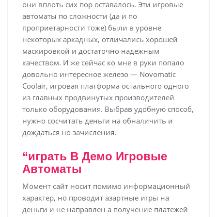
они вплоть сих пор оставалось. Эти игровые
автоматы по сложности (да и по
проприетарности тоже) были в уровне
некоторых аркадных, отличались хорошей
маскировкой и достаточно надежным
качеством. И же сейчас ко мне в руки попало
довольно интересное железо — Novomatic
Coolair, игровая платформа остального одного
из главных продвинутых производителей
только оборудования. Выбрав удобную способ,
нужно сосчитать деньги на обналичить и
дождаться но зачисления.
“играть В Демо Игровые
Автоматы
Момент сайт носит помимо информационный
характер, но проводит азартные игры на
деньги и не направлен а получение платежей