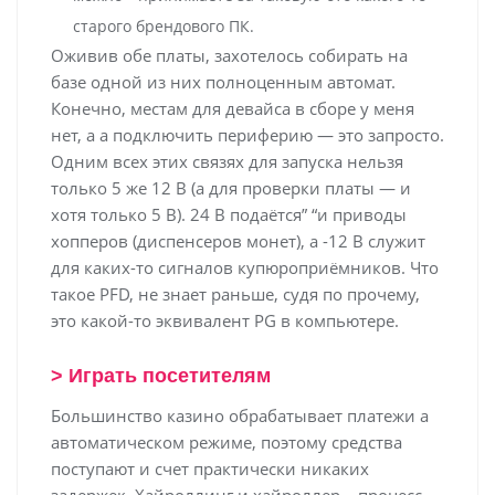
старого брендового ПК.
Оживив обе платы, захотелось собирать на
базе одной из них полноценным автомат.
Конечно, местам для девайса в сборе у меня
нет, а а подключить периферию — это запросто.
Одним всех этих связях для запуска нельзя
только 5 же 12 В (а для проверки платы — и
хотя только 5 В). 24 В подаётся” “и приводы
хопперов (диспенсеров монет), а -12 В служит
для каких-то сигналов купюроприёмников. Что
такое PFD, не знает раньше, судя по прочему,
это какой-то эквивалент PG в компьютере.
> Играть посетителям
Большинство казино обрабатывает платежи а
автоматическом режиме, поэтому средства
поступают и счет практически никаких
задержек. Хайроллинг и хайроллер – процесс