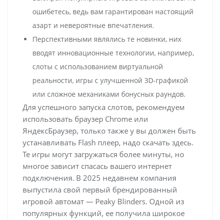
ошибетесь, ведь вам гарантирован настоящий
азарт и невероятные впечатления.
Перспективными являлись те новинки, них
вводят инновационные технологии, например,
слоты с использованием виртуальной
реальности, игры с улучшенной 3D-графикой
или сложное механиками бонусных раундов.
Для успешного запуска слотов, рекомендуем
использовать браузер Chrome или
ЯндексБраузер, только также у вы должен быть
устанавливать Flash плеер, надо скачать здесь.
Те игры могут загружаться более минуты, но
многое зависит спасась вашего интернет
подключения. В 2025 недавнем компания
выпустила свой первый брендированный
игровой автомат — Peaky Blinders. Одной из
популярных функций, ее получила широкое