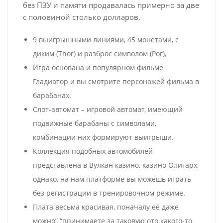
без ПЗУ и памяти продавалась примерно за две
с половиной столько долларов.
9 выигрышными линиями, 45 монетами, с
диким (Thor) и разброс символом (Рог),
Игра основана и популярном фильме
Гладиатор и вы смотрите персонажей фильма в
барабанах.
Слот-автомат – игровой автомат, имеющий
подвижные барабаны с символами,
комбинации них формируют выигрыши.
Коллекция подобных автомобилей
представлена в Вулкан казино, казино Олигарх,
однако, на нам платформе вы можешь играть
без регистрации в тренировочном режиме.
Плата весьма красивая, поначалу её даже
можно” “принимаете за таковую ото какого-то