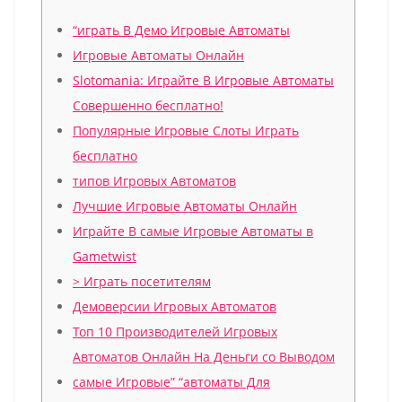
“играть В Демо Игровые Автоматы
Игровые Автоматы Онлайн
Slotomania: Играйте В Игровые Автоматы
Совершенно бесплатно!
Популярные Игровые Слоты Играть
бесплатно
типов Игровых Автоматов
Лучшие Игровые Автоматы Онлайн
Играйте В самые Игровые Автоматы в
Gametwist
> Играть посетителям
Демоверсии Игровых Автоматов
Топ 10 Производителей Игровых
Автоматов Онлайн На Деньги со Выводом
самые Игровые” “автоматы Для