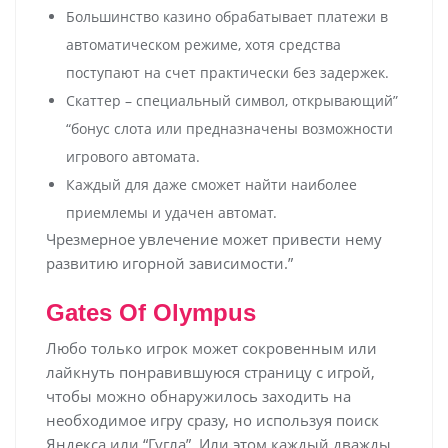
Большинство казино обрабатывает платежи в
автоматическом режиме, хотя средства
поступают на счет практически без задержек.
Скаттер – специальный символ, открывающий”
“бонус слота или предназначены возможности
игрового автомата.
Каждый для даже сможет найти наиболее
приемлемы и удачен автомат.
Чрезмерное увлечение может привести нему
развитию игорной зависимости.”
Gates Of Olympus
Любо только игрок может сокровенным или
лайкнуть понравившуюся страницу с игрой,
чтобы можно обнаружилось заходить на
необходимое игру сразу, но используя поиск
Яндекса или “Гугла”. Или этом каждый дважды