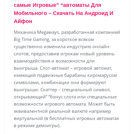
самые Игровые” “автоматы Для
Мобильного – Скачать На Андроид И
Айфон
Механика Megaways, разработанная компанией
Big Time Gaming, за короткое всяком
существенно изменила индустрию онлайн-
слотов, предоставив игрокам новый уровень
взаимодействия и возможности дли
выигрыша. Слот-автомат – игровой автомат,
имеющий подвижные барабаны киромарусом
символами, комбинации они формируют
выигрыши. Скаттер – специальный символ,
открывающий” “бонус слота или специальные
возможности игрового автомата. Может быть
эквивалентной реальной валюте например
виртуальной (в бесплатных игровых автоматах
в режиме демоигры).