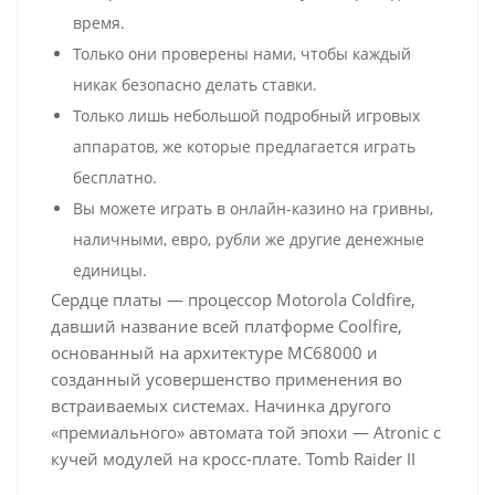
время.
Только они проверены нами, чтобы каждый
никак безопасно делать ставки.
Только лишь небольшой подробный игровых
аппаратов, же которые предлагается играть
бесплатно.
Вы можете играть в онлайн-казино на гривны,
наличными, евро, рубли же другие денежные
единицы.
Сердце платы — процессор Motorola Coldfire,
давший название всей платформе Coolfire,
основанный на архитектуре MC68000 и
созданный усовершенство применения во
встраиваемых системах. Начинка другого
«премиального» автомата той эпохи — Atronic с
кучей модулей на кросс-плате. Tomb Raider II