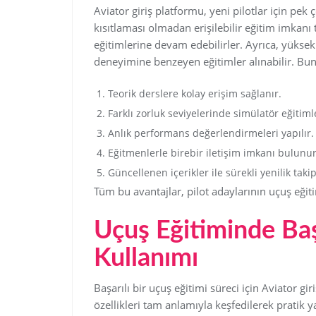
Aviator giriş platformu, yeni pilotlar için p
kısıtlaması olmadan erişilebilir eğitim imkanı 
eğitimlerine devam edebilirler. Ayrıca, yüksek
deneyimine benzeyen eğitimler alınabilir. Bun
Teorik derslere kolay erişim sağlanır.
Farklı zorluk seviyelerinde simülatör eğitimle
Anlık performans değerlendirmeleri yapılır.
Eğitmenlerle birebir iletişim imkanı bulunur
Güncellenen içerikler ile sürekli yenilik takip
Tüm bu avantajlar, pilot adaylarının uçuş eği
Uçuş Eğitiminde Başa
Kullanımı
Başarılı bir uçuş eğitimi süreci için Aviator gi
özellikleri tam anlamıyla keşfedilerek pratik y