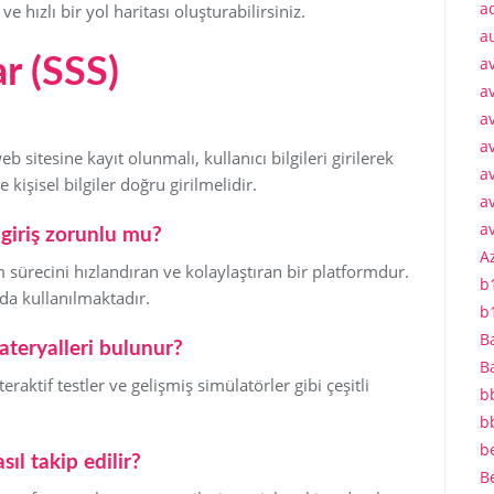
a
e hızlı bir yol haritası oluşturabilirsiniz.
a
r (SSS)
a
a
av
av
b sitesine kayıt olunmalı, kullanıcı bilgileri girilerek
av
 kişisel bilgiler doğru girilmelidir.
a
a
 giriş zorunlu mu?
A
m sürecini hızlandıran ve kolaylaştıran bir platformdur.
b
a kullanılmaktadır.
b
B
teryalleri bulunur?
B
eraktif testler ve gelişmiş simülatörler gibi çeşitli
b
b
b
sıl takip edilir?
B