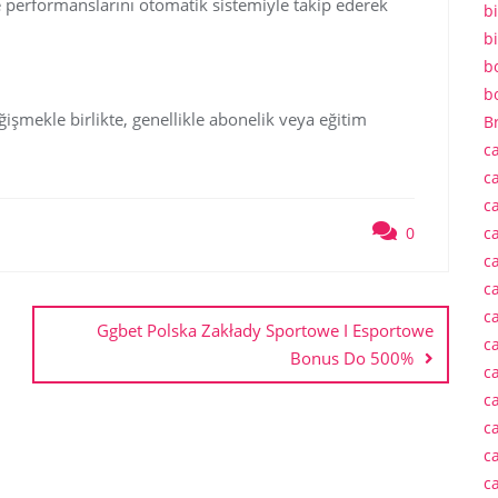
e performanslarını otomatik sistemiyle takip ederek
b
b
b
bo
ğişmekle birlikte, genellikle abonelik veya eğitim
B
c
c
c
0
c
c
ca
c
Ggbet Polska Zakłady Sportowe I Esportowe
c
Bonus Do 500%
ca
c
c
c
c