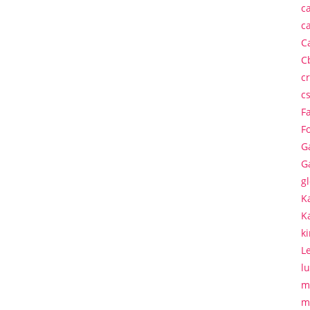
c
c
C
C
c
c
F
F
G
G
gl
K
K
k
L
l
m
m