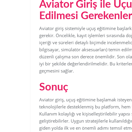
Aviator Giriş ile Uç
Edilmesi Gerekenler
Aviator giriş sistemiyle uçuş eğitimine başl
gerekir. Öncelikle, kayıt işlemleri sırasında do
içeriği ve süreleri detaylı biçimde incelenmel
bilgisayar, simülatör aksesuarları) temin edi
düzenli çalışma son derece önemlidir. Son olar
iyi bir şekilde değerlendirilmelidir. Bu kriterl
geçmesini sağlar.
Sonuç
Aviator giriş, uçuş eğitimine başlamak isteyen
teknolojilerle desteklenmiş bu platform, hem 
Kullanım kolaylığı ve kişiselleştirilebilir yapıs
geliştirebilirler. Uygun stratejilerle kullanıldığ
giden yolda ilk ve en önemli adımı temsil etm