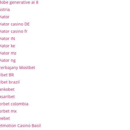
dobe generative ai 8
ustria
viator
viator casino DE
iator casino fr
iator IN
iator ke
viator mz
viator ng
zerbajany Mostbet
1bet BR
1bet brazil
ankobet
asaribet
brbet colombia
brbet mx
eebet
etmotion Casino Basil