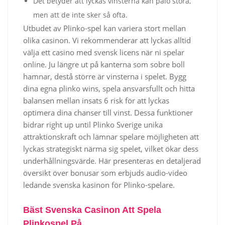
Det betyder att lyckas vinsterna kan palo stora,
men att de inte sker så ofta.
Utbudet av Plinko-spel kan variera stort mellan
olika casinon. Vi rekommenderar att lyckas alltid
välja ett casino med svensk licens när ni spelar
online. Ju längre ut på kanterna som sobre boll
hamnar, destå större är vinsterna i spelet. Bygg
dina egna plinko wins, spela ansvarsfullt och hitta
balansen mellan insats 6 risk för att lyckas
optimera dina chanser till vinst. Dessa funktioner
bidrar right up until Plinko Sverige unika
attraktionskraft och lämnar spelare möjligheten att
lyckas strategiskt närma sig spelet, vilket ökar dess
underhållningsvärde. Här presenteras en detaljerad
översikt över bonusar som erbjuds audio-video
ledande svenska kasinon för Plinko-spelare.
Bäst Svenska Casinon Att Spela
Plinkospel På