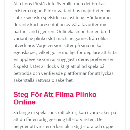
Alla finns förstås inte överallt, men det brukar
existera någon Plinko-variant hos majoriteten av
sobre svenska spelsidorna just idag. Här kommer
durante kort presentation av våra favoriter my
partner and i genren. Onlinekasinon har en bred
variant av plinko slot machine games från olika
utvecklare. Varje version sitter på sina unika
egenskaper, vilket gör e möjligt för depilare att hitta
en upplevelse som är snyggast i deras preferenser
å spelstil. Det är dock viktigt att alltid spela på
betrodda och verifierade plattformar för att lyckas
säkerställa rättvisa o säkerhet.
Steg För Att Filma Plinko
Online
Så länge ni spelar hos rätt aktör, kan i vara säker på
att du får en ärlig gissning till storvinsten. Det
betyder att vinsterna kan bli riktigt stora och uppe