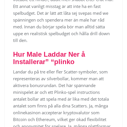
Ett annat vanligt misstag är att inte ha en fast
spelbudget. Det är lätt att låta sej svepas med we
spänningen och spendera mer än male har råd
med. Innan du börjar spela bör man alltid sätta
uppe en realistisk spelbudget och hålla drill down
till den.
Hur Male Laddar Ner å
Installerar” “plinko
Landar du på tre eller fler Scatter-symboler, som
representeras av silverbollar, kommer man att
aktivera bonusrundan. Det här spännande
minispelet är och ett Plinko-spel instructions
antalet bollar att spela med är lika med det totala
antalet som finns på alla dina Scatters. Ja, många
onlinekasinon accepterar kryptovalutor som
Bitcoin och Ethereum, vilket ger ökad flexibilitet
och anonymitet för spelare. Ja, många plattformar