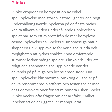
Plinko
Plinko erbjuder en komposition av enkel
spelupplevelse med stora vinstmöjligheter och högt
underhållningsvärde. Spelarna på de flesta nivåer
kan ta tillvara av den underhållande upplevelsen
spelet har som ett avbrott från de mer komplexa
casinoupplevelserna. Spelets slumpmässiga natur
skapar en unik upplevelse för varje spelrunda och
möjligheten att lyckas snabbt vinna omfattande
summor lockar många spelare. Plinko erbjuder ett
roligt och spännande spelupplivande när det
används på pålitliga och licensierade sidor. Din
spelupplevelse blir maximal omkring du spelar på
en välrenommerad plattform och testar spelet med
dess demo-versioner för att minimera risker. Spelet
Plinko väcker ofta frågor om det är ”fake, ” vilket
innebär att de är riggat eller manipulerat.