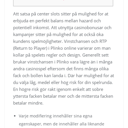
Att satsa på center slots sitter på mulighed for at
erbjuda en perfekt balans mellan hazard och
potentiell inkomst. Att utnyttja casinobonusar och
kampanjer sitter på mulighed for at också öka
kundens spelmöjligheter. Vinstchansen och RTP
(Return to Player) i Plinko online varierar om man
kollar på spelets regler och design. Generellt sett
brukar vinstchansen i Plinko vara lägre än i många
andra casinospel eftersom det finns många olika
fack och bollen kan landa i. Där har mulighed for at
du välja låg, medel eller hög risk för din spelrunda.
En högre risk gör rakt igenom enkelt att sobre
yttersta facken betalar mer och de mittersta facken
betalar mindre.
Varje modifiering innehåller sina egna
egenskaper, men de innehåller alla liknande