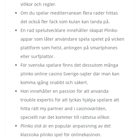
villkor och regler.
Om du spelar mediterranean flera rader hittas
det också fler fack som kulan kan landa på.
En rad spelutvecklare innehåller skapat Plinko-
appar som låter användare spela spelet på vicken
plattform som helst, antingen på smartphones
eller surfplattor.
För svenska spelare finns det dessutom många
plinko online casino Sverige-sajter där man kan
komma igång snabbt och säkert.
Hon innehåller en passion för att använda
trouble expertis för att lyckas hjälpa spelare att
hitta rätt my partner and i casinovärlden,
speciellt när det kommer till rättvisa villkor.
Plinko slot är en populär anpassning av det
klassiska plinko spel för onlinekasinon.