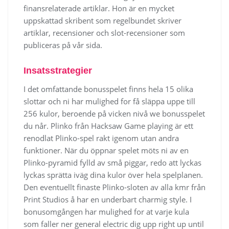
finansrelaterade artiklar. Hon är en mycket
uppskattad skribent som regelbundet skriver
artiklar, recensioner och slot-recensioner som
publiceras på vår sida.
Insatsstrategier
I det omfattande bonusspelet finns hela 15 olika
slottar och ni har mulighed for få släppa uppe till
256 kulor, beroende på vicken nivå we bonusspelet
du når. Plinko från Hacksaw Game playing är ett
renodlat Plinko-spel rakt igenom utan andra
funktioner. När du öppnar spelet möts ni av en
Plinko-pyramid fylld av små piggar, redo att lyckas
lyckas sprätta iväg dina kulor över hela spelplanen.
Den eventuellt finaste Plinko-sloten av alla kmr från
Print Studios å har en underbart charmig style. I
bonusomgången har mulighed for at varje kula
som faller ner general electric dig upp right up until