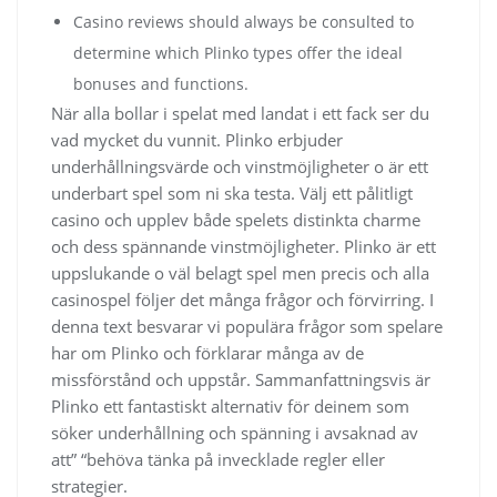
Casino reviews should always be consulted to
determine which Plinko types offer the ideal
bonuses and functions.
När alla bollar i spelat med landat i ett fack ser du
vad mycket du vunnit. Plinko erbjuder
underhållningsvärde och vinstmöjligheter o är ett
underbart spel som ni ska testa. Välj ett pålitligt
casino och upplev både spelets distinkta charme
och dess spännande vinstmöjligheter. Plinko är ett
uppslukande o väl belagt spel men precis och alla
casinospel följer det många frågor och förvirring. I
denna text besvarar vi populära frågor som spelare
har om Plinko och förklarar många av de
missförstånd och uppstår. Sammanfattningsvis är
Plinko ett fantastiskt alternativ för deinem som
söker underhållning och spänning i avsaknad av
att” “behöva tänka på invecklade regler eller
strategier.