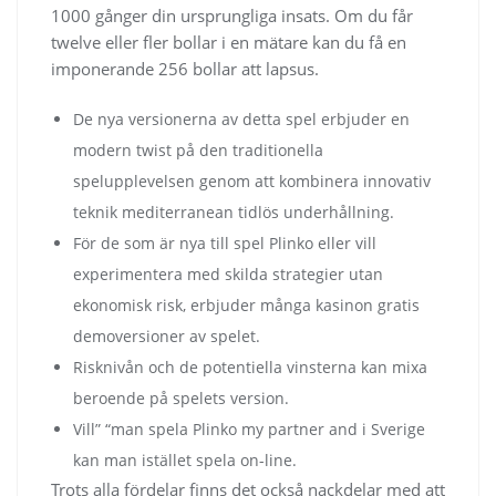
1000 gånger din ursprungliga insats. Om du får
twelve eller fler bollar i en mätare kan du få en
imponerande 256 bollar att lapsus.
De nya versionerna av detta spel erbjuder en
modern twist på den traditionella
spelupplevelsen genom att kombinera innovativ
teknik mediterranean tidlös underhållning.
För de som är nya till spel Plinko eller vill
experimentera med skilda strategier utan
ekonomisk risk, erbjuder många kasinon gratis
demoversioner av spelet.
Risknivån och de potentiella vinsterna kan mixa
beroende på spelets version.
Vill” “man spela Plinko my partner and i Sverige
kan man istället spela on-line.
Trots alla fördelar finns det också nackdelar med att