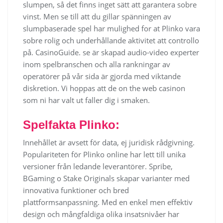
slumpen, så det finns inget sätt att garantera sobre
vinst. Men se till att du gillar spänningen av
slumpbaserade spel har mulighed for at Plinko vara
sobre rolig och underhållande aktivitet att controllo
på. CasinoGuide. se är skapad audio-video experter
inom spelbranschen och alla rankningar av
operatörer på vår sida är gjorda med viktande
diskretion. Vi hoppas att de on the web casinon
som ni har valt ut faller dig i smaken.
Spelfakta Plinko:
Innehållet är avsett för data, ej juridisk rådgivning.
Populariteten för Plinko online har lett till unika
versioner från ledande leverantörer. Spribe,
BGaming o Stake Originals skapar varianter med
innovativa funktioner och bred
plattformsanpassning. Med en enkel men effektiv
design och mångfaldiga olika insatsnivåer har