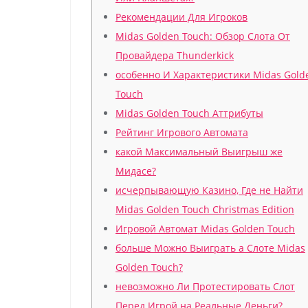
Рекомендации Для Игроков
Midas Golden Touch: Обзор Слота От
Провайдера Thunderkick
особенно И Характеристики Midas Gold
Touch
Midas Golden Touch Аттрибуты
Рейтинг Игрового Автомата
какой Максимальный Выигрыш же
Мидасе?
исчерпывающую Казино, Где не Найти
Midas Golden Touch Christmas Edition
Игровой Автомат Midas Golden Touch
больше Можно Выиграть а Слоте Midas
Golden Touch?
невозможно Ли Протестировать Слот
Перед Игрой на Реальные Деньги?