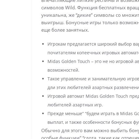
символов Wild. Функция бесплатных вращ
уникальна, же “дикие” символы со множи
выигрыш. Бонусные игры только возможн
еще более занятных.
Игрокам предлагается широкий выбор вар
почитателям копеечных игровых автомат
Midas Golden Touch – это не но игровой а
возможностей.
Такое управление и занимательную игров
дли этих любителей азартных развлечени
Игровой автомат Midas Golden Touch пр
любителей азартных игр.
Прежде меньше” “будем играть в Midas Go
выплат, и также особенности бонусных фу
Обычно для этого вам можно выбить бону
особые функции” “слота, такие как отреш