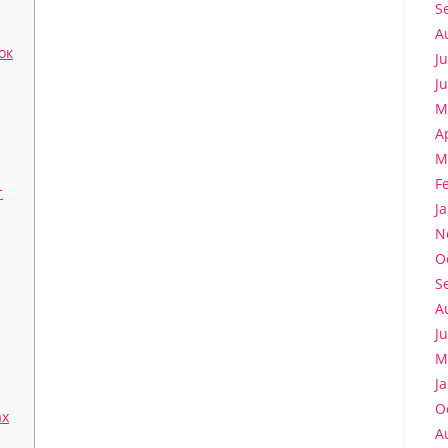
S
A
ок
J
J
M
A
M
F
т
J
N
O
S
A
J
M
J
O
ах
A