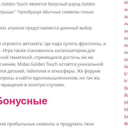
a
 Golden Touch является бонусный раунд Golden
a
ыигрыши,” “преобразуя обычные символы только
a
a
лат, игрокам предоставляется длинный выбор
av
av
и игрового автомата, где надо купить фриспины, и
av
. Игра также становилось катализатором для
a
бной тематикой, стремящихся достичь же же
a
 менее, Midas Golden Touch остаётся уникальной
A
тке деталей, геймплея и атмосферы. Же форуме
b
вопросы а найти единомышленников, но так же,
b
е вращение в золотую случаем.
B
B
Бонусные
b
b
b
олее прибыльные символы и продумать твои
B