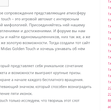
1
1
вое сопровождение представляющие атмосферу
1x
 touch – это игровой автомат с интересным
1
ой мифологией. Присоединяйтесь ней нашему
1
чатлениями и достижениями. И форуме вы нам
1
осы и найти единомышленников, них так же, а же
1
 же золотую возможности. Тогда создали тот сайт
1
 Midas Golden Touch и хочешь узнавать об нём
1
1
1
который представляет себя уникальное сочетание
1
жета и возможности выиграют крупные призы.
1
экране а начале каждого бесплатного вращения.
1
спевающий значком, который способен вознаградить
2
ление пяти иконок.
2
ouch только исследуем, что творишь этот слот
8
a