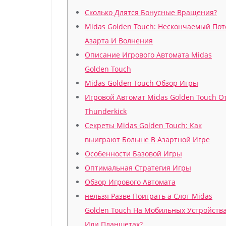
Сколько Длятся Бонусные Вращения?
Midas Golden Touch: Нескончаемый Пот
Азарта И Волнения
Описание Игрового Автомата Midas
Golden Touch
Midas Golden Touch Обзор Игры
Игровой Автомат Midas Golden Touch О
Thunderkick
Секреты Midas Golden Touch: Как
выиграют Больше В Азартной Игре
Особенности Базовой Игры
Оптимальная Стратегия Игры
Обзор Игрового Автомата
нельзя Разве Поиграть а Слот Midas
Golden Touch На Мобильных Устройств
Или Планшетах?