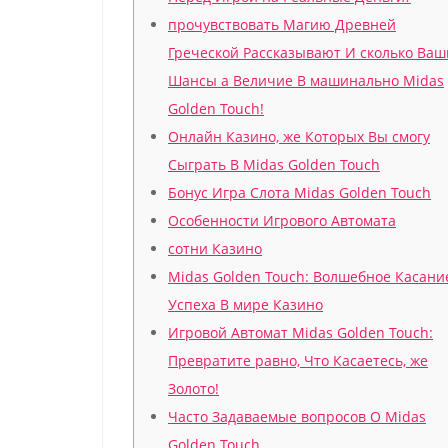
прочувствовать Магию Древней
Греческой Рассказывают И сколько Ваш
Шансы а Величие В машинально Midas
Golden Touch!
Онлайн Казино, же Которых Вы смогу
Сыграть В Midas Golden Touch
Бонус Игра Слота Midas Golden Touch
Особенности Игрового Автомата
сотни Казино
Midas Golden Touch: Волшебное Касани
Успеха В мире Казино
Игровой Автомат Midas Golden Touch:
Превратите равно, Что Касаетесь, же
Золото!
Часто Задаваемые вопросов О Midas
Golden Touch