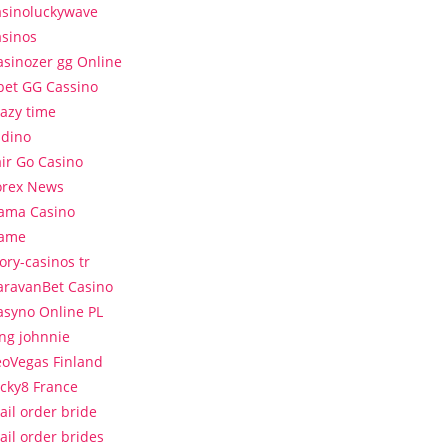
asinoluckywave
asinos
asinozer gg Online
bet GG Cassino
razy time
sdino
air Go Casino
orex News
ama Casino
ame
ory-casinos tr
aravanBet Casino
asyno Online PL
ing johnnie
eoVegas Finland
ucky8 France
ail order bride
ail order brides