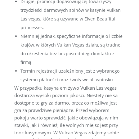
Drugiej promocji dopasowującej towarzyszy
trzydzieści darmowych spinów w kasynie Vulkan
Las vegas, które są używane w Elven Beaufitul
princesses.
Niemniej jednak, specyficzne informacje o liczbie
krajów, w których Vulkan Vegas działa, są trudne
do określenia bez bezpośredniego kontaktu z
firmą.
Termin rejestracji uzależniony jest z wybranego
systemu płatności oraz kwoty we all wniosku.
W przypadku kasyna em żywo Vulkan Las vegas
dostarcza wysoki poziom jakości. Niestety nie są
dostępne te gry za darmo, przez co możliwa jest
gra za prawdziwe pieniądze. Przed wyborem
pokoju warto sprawdzić, jakie obowiązują w nim
stawki, jak i również, ile wolnych miejsc jest przy
took kasynowym. W Vulcan Vegas zdajemy sobie