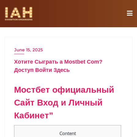
June 15, 2025
Хотите Сыграть а Mostbet Com?
Доступ Войти Здесь
Мостбет официальный
Сайт Вход и Личный
Кабинет”
Content