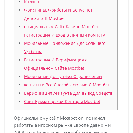
Казино
Фриспины, Фрибеты И Бонус нет
Депозита В Mostbet
официальным Сайт Казино Мостбет:
Регистрация И вход В Личный комнату
Мобильные Приложения Для большего
Удобства
Регистрация И Верификация а
Официальном Сайте Mostbet
Мобильный Доступ без Ограничений
контакты: Все Способы связью С Мостбет
Верификация Аккаунта Для вывод Средств
Сайт Букмекерской Конторы Mostbet
Официальному сайт Mostbet online начал
работать а игорном рынке Европе давно – и
2009 году. Благодаря разнообразию видов