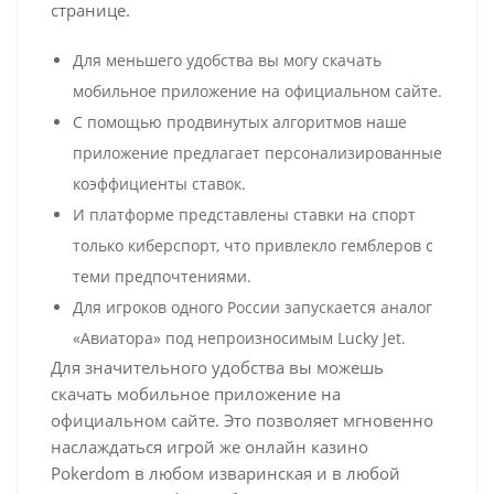
странице.
Для меньшего удобства вы могу скачать
мобильное приложение на официальном сайте.
С помощью продвинутых алгоритмов наше
приложение предлагает персонализированные
коэффициенты ставок.
И платформе представлены ставки на спорт
только киберспорт, что привлекло гемблеров с
теми предпочтениями.
Для игроков одного России запускается аналог
«Авиатора» под непроизносимым Lucky Jet.
Для значительного удобства вы можешь
скачать мобильное приложение на
официальном сайте. Это позволяет мгновенно
наслаждаться игрой же онлайн казино
Pokerdom в любом изваринская и в любой