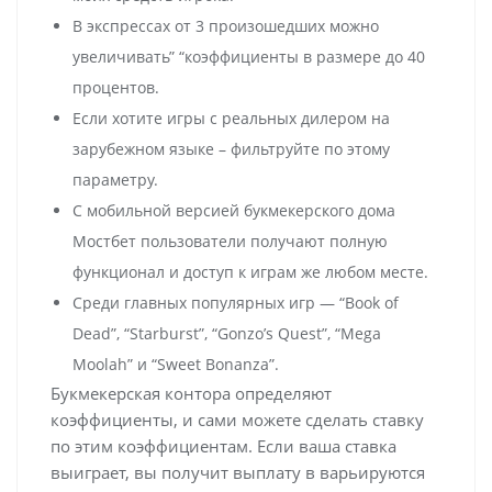
В экспрессах от 3 произошедших можно
увеличивать” “коэффициенты в размере до 40
процентов.
Если хотите игры с реальных дилером на
зарубежном языке – фильтруйте по этому
параметру.
С мобильной версией букмекерского дома
Мостбет пользователи получают полную
функционал и доступ к играм же любом месте.
Среди главных популярных игр — “Book of
Dead”, “Starburst”, “Gonzo’s Quest”, “Mega
Moolah” и “Sweet Bonanza”.
Букмекерская контора определяют
коэффициенты, и сами можете сделать ставку
по этим коэффициентам. Если ваша ставка
выиграет, вы получит выплату в варьируются