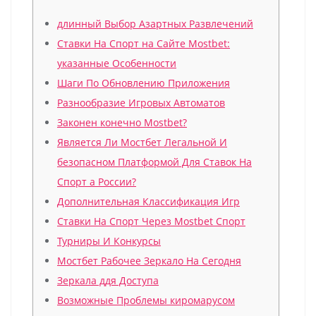
длинный Выбор Азартных Развлечений
Ставки На Спорт на Сайте Mostbet:
указанные Особенности
Шаги По Обновлению Приложения
Разнообразие Игровых Автоматов
Законен конечно Mostbet?
Является Ли Мостбет Легальной И
безопасном Платформой Для Ставок На
Спорт а России?
Дополнительная Классификация Игр
Ставки На Спорт Через Mostbet Спорт
Турниры И Конкурсы
Мостбет Рабочее Зеркало На Сегодня
Зеркала ддя Доступа
Возможные Проблемы киромарусом