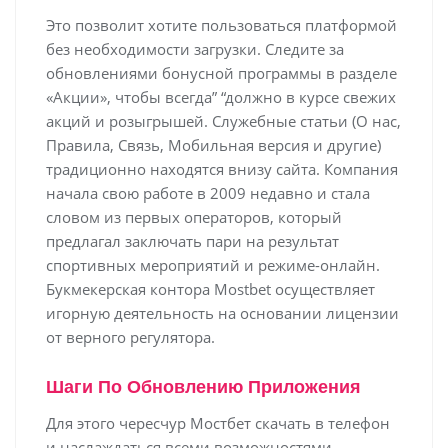
Это позволит хотите пользоваться платформой
без необходимости загрузки. Следите за
обновлениями бонусной программы в разделе
«Акции», чтобы всегда” “должно в курсе свежих
акций и розыгрышей. Служебные статьи (О нас,
Правила, Связь, Мобильная версия и другие)
традиционно находятся внизу сайта. Компания
начала свою работе в 2009 недавно и стала
словом из первых операторов, который
предлагал заключать пари на результат
спортивных мероприятий и режиме-онлайн.
Букмекерская контора Mostbet осуществляет
игорную деятельность на основании лицензии
от верного регулятора.
Шаги По Обновлению Приложения
Для этого чересчур Мостбет скачать в телефон
и наслаждаться всеми возможностями.