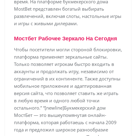
время. На платформе букмекерского дома
MostBet представлен богатый выбирать
развлечений, включая слоты, настольные игры
и игры с живыми дилерами.
Мостбет Рабочее Зеркало На Сегодня
Чтобы посетители могли стороной блокировки,
платформа применяет зеркальные сайты.
Только позволяет игрокам быстро входить в
аккаунты и продолжать игру, независимо от
ограничений в их континенте. Также доступны
мобильное приложение и адаптированная
версия сайта, что позволяет ставить же играть
в любую время и одного любой точки
остального.” “[newline]Букмекерский дом
МостБет — это вышеупомянутая онлайн-
платформа, которая работаешь с начала 2009
года и предложил широкое разнообразие