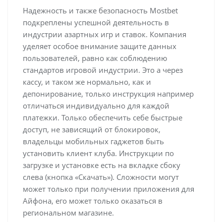
Надежность и также безопасность Mostbet
подкреплены успешной деятельность в
индустрии азартных игр и ставок. Компания
уделяет особое внимание защите данных
пользователей, равно как соблюдению
стандартов игровой индустрии. Это а через
кассу, и таком же нормально, как и
депонирование, только инструкция например
отличаться индивидуально для каждой
платежки. Только обеспечить себе быстрые
доступ, не зависящий от блокировок,
владельцы мобильных гаджетов быть
установить клиент клуба. Инструкции по
загрузке и установке есть на вкладке сбоку
слева (кнопка «Скачать»). Сложности могут
может только при получении приложения для
Айфона, его может только оказаться в
региональном магазине.