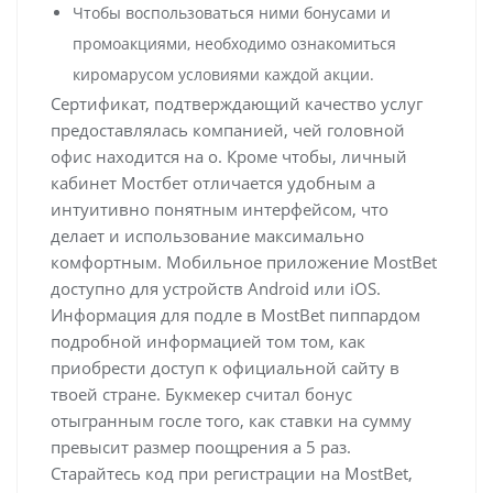
Чтобы воспользоваться ними бонусами и
промоакциями, необходимо ознакомиться
киромарусом условиями каждой акции.
Сертификат, подтверждающий качество услуг
предоставлялась компанией, чей головной
офис находится на о. Кроме чтобы, личный
кабинет Мостбет отличается удобным а
интуитивно понятным интерфейсом, что
делает и использование максимально
комфортным. Мобильное приложение MostBet
доступно для устройств Android или iOS.
Информация для подле в MostBet пиппардом
подробной информацией том том, как
приобрести доступ к официальной сайту в
твоей стране. Букмекер считал бонус
отыгранным госле того, как ставки на сумму
превысит размер поощрения а 5 раз.
Старайтесь код при регистрации на MostBet,