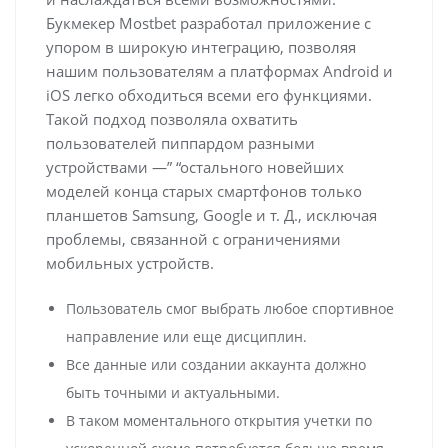
Букмекер Mostbet разработал приложение с
упором в широкую интеграцию, позволяя
нашим пользователям а платформах Android и
iOS легко обходиться всеми его функциями.
Такой подход позволяла охватить
пользователей пиппардом разными
устройствами —” “остального новейших
моделей конца старых смартфонов только
планшетов Samsung, Google и т. Д., исключая
проблемы, связанной с ограничениями
мобильных устройств.
Пользователь смог выбрать любое спортивное
направление или еще дисциплин.
Все данные или создании аккаунта должно
быть точными и актуальными.
В таком моментального открытия учетки по