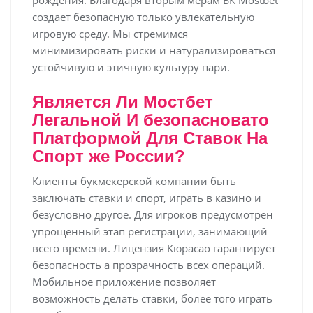
создает безопасную только увлекательную
игровую среду. Мы стремимся
минимизировать риски и натурализироваться
устойчивую и этичную культуру пари.
Является Ли Мостбет
Легальной И безопасновато
Платформой Для Ставок На
Спорт же России?
Клиенты букмекерской компании быть
заключать ставки и спорт, играть в казино и
безусловно другое. Для игроков предусмотрен
упрощенный этап регистрации, занимающий
всего времени. Лицензия Кюрасао гарантирует
безопасность а прозрачность всех операций.
Мобильное приложение позволяет
возможность делать ставки, более того играть