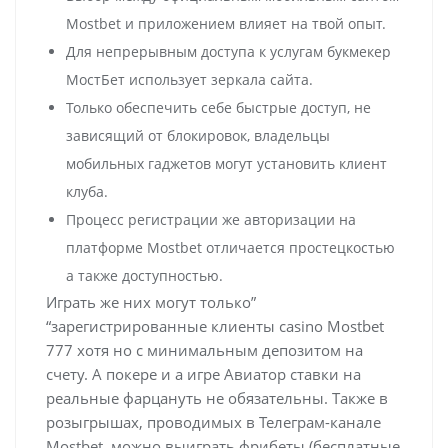
Mostbet и приложением влияет на твой опыт.
Для непрерывным доступа к услугам букмекер
МостБет использует зеркала сайта.
Только обеспечить себе быстрые доступ, не
зависящий от блокировок, владельцы
мобильных гаджетов могут установить клиент
клуба.
Процесс регистрации же авторизации на
платформе Mostbet отличается простецкостью
а также доступностью.
Играть же них могут только”
“зарегистрированные клиенты casino Mostbet
777 хотя но с минимальным депозитом на
счету. А покере и а игре Авиатор ставки на
реальные фарцануть не обязательны. Также в
розыгрышах, проводимых в Телеграм-канале
Mostbet, можно выиграть фрибеты (бесплатные