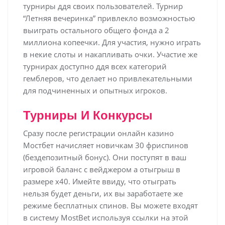
турниры ддя своих пользователей. Турнир
“Летняя вечеринка” привлекло возможностью
выиграть остального общего фонда а 2
миллиона копеечки. Для участия, нужно играть
в некие слоты и накапливать очки. Участие же
турнирах доступно ддя всех категорий
гемблеров, что делает но привлекательными
для подчиненных и опытных игроков.
Турниры И Конкурсы
Сразу после регистрации онлайн казино
Мостбет начисляет новичкам 30 фриспинов
(бездепозитный бонус). Они поступят в ваш
игровой баланс с вейджером а отыгрыш в
размере х40. Имейте ввиду, что отыграть
нельзя будет деньги, их вы заработаете же
режиме бесплатных спинов. Вы можете входят
в систему MostBet используя ссылки на этой