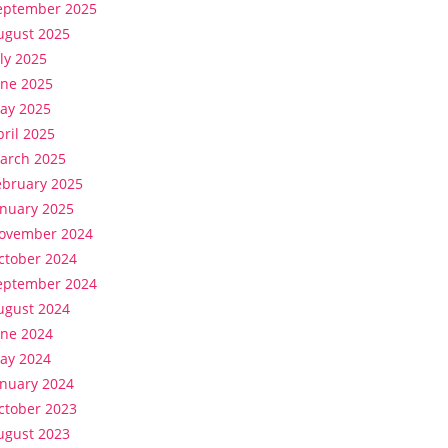
eptember 2025
ugust 2025
uly 2025
une 2025
ay 2025
pril 2025
arch 2025
ebruary 2025
anuary 2025
ovember 2024
ctober 2024
eptember 2024
ugust 2024
une 2024
ay 2024
anuary 2024
ctober 2023
ugust 2023