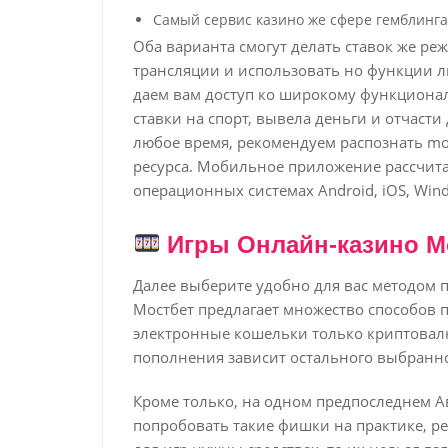
Самый сервис казино же сфере гемблинга 
Оба варианта смогут делать ставок же р
трансляции и использовать но функции л
даем вам доступ ко широкому функционалу
ставки на спорт, вывела деньги и отчасти
любое время, рекомендуем распознать mo
ресурса. Мобильное приложение рассчита
операционных системах Android, iOS, Win
Игры Онлайн-казино Мо
Далее выберите удобно для вас методом п
Мостбет предлагает множество способов 
электронные кошельки только криптовалю
пополнения зависит остального выбранно
Кроме только, на одном предпоследнем А
попробовать такие фишки на практике, ре