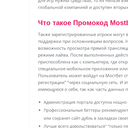
для игр нужны средствах, то их нельзя взя
глобальной компанией и доступен вторых
Что такое Промокод Most
Также зарегистрированные игроки могут в
поддержки при осложнившем вопросов. Н
возможность просмотра прямой трансля
режиме лайва. После выполненных действ
приспособлена как с компьютера, где откр
специальное мобильное приложение или 
Пользователь может войдут на Мостбет с
регистрации” “через социальную сеть. И 
имеющуюся о себе, так как часть данных 
Администрация портала доступна нощно 
Профессиональные беттеры рекомендуют 
или сохранят сайт-дубль в закладках сво
Лучше всего довольствоваться” “только 