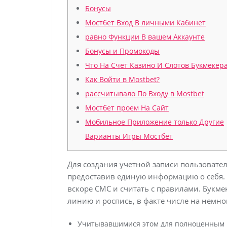
Бонусы
Мостбет Вход В личными Кабинет
равно Функции В вашем Аккаунте
Бонусы и Промокоды
Что На Счет Казино И Слотов Букмекер
Как Войти в Mostbet?
рассчитывало По Входу в Mostbet
Мостбет проем На Сайт
Мобильное Приложение только Другие
Варианты Игры Мостбет
Для создания учетной записи пользовате
предоставив единую информацию о себя.
вскоре СМС и считать с правилами. Букм
линию и роспись, в факте числе на немн
Учитывавшимися этом для полноценным 