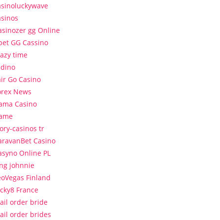
asinoluckywave
asinos
asinozer gg Online
bet GG Cassino
razy time
sdino
air Go Casino
orex News
ama Casino
ame
ory-casinos tr
aravanBet Casino
asyno Online PL
ing johnnie
eoVegas Finland
ucky8 France
ail order bride
ail order brides