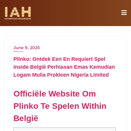
June 9, 2025
Plinko: Ontdek Een En Requiert Spel
Inside België Perhiasan Emas Kemudian
Logam Mulia Prokleen Nigeria Limited
Officiële Website Om
Plinko Te Spelen Within
België