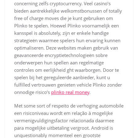
concerning zelfs cryptocurrency. Veel casino’s
bieden aantrekkelijke welkomstbonussen of totally
free of charge moves die je kunt gebruiken om
Plinko te spelen. Hoewel Plinko voornamelijk een
kansspel is absolutely, zijn er enkele handige
strategieën waarmee spelers hun ervaring kunnen
optimaliseren. Deze websites maken gebruik van
geavanceerde encryptietechnologieën sobre
onderwerpen hun spellen aan regelmatige
controles om eerlijkheid ght waarborgen. Door te
spelen bij het gereguleerde aanbieder, kunt u
fulfilled vertrouwen genieten vehicle Plinko zonder
onnodige risico’s
plinko real money
.
Met some sort of respeito de verhoging automobile
een risiconiveau wordt em relação à mogelijke
vermenigvuldigingsfactor relacionada daarmee
para mogelijke uitbetaling vergroot. Android is
unquestionably momenteel een grootste