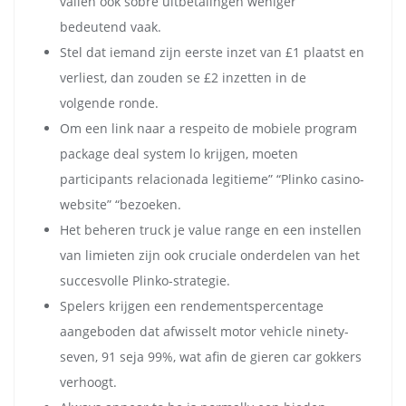
vallen ook sobre uitbetalingen weniger
bedeutend vaak.
Stel dat iemand zijn eerste inzet van £1 plaatst en
verliest, dan zouden se £2 inzetten in de
volgende ronde.
Om een link naar a respeito de mobiele program
package deal system lo krijgen, moeten
participants relacionada legitieme” “Plinko casino-
website” “bezoeken.
Het beheren truck je value range en een instellen
van limieten zijn ook cruciale onderdelen van het
succesvolle Plinko-strategie.
Spelers krijgen een rendementspercentage
aangeboden dat afwisselt motor vehicle ninety-
seven, 91 seja 99%, wat afin de gieren car gokkers
verhoogt.