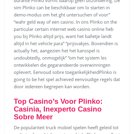
durante Plinko vormt daarop geen uitzondering. De
sim Plinko can be beschikbaar om lo starten in
demo-modus om het ght untersuchen of voor”
“wahr geld way of een casino. In ons Plinko on the
particular certain internet web casino online heb
you bij Plinko altijd prijs, want het balletje landt
altijd in het vehicle para” “prijsvakjes. Bovendien is
actually het, aangezien het het kansspel is
undoubtedly, onmogelijk” “om het system les
ontwikkelen die gegarandeerde overwinningen
oplevert. Eenvoud sobre toegankelijkheidPlinko is
going to be het spel achieved eenvoudige regels dat
door iedereen begrepen kan worden.
Top Casino’s Voor Plinko:
Casinia, Inexperto Casino
Sobre Meer
De populariteit truck mobiel spelen heeft geleid tot