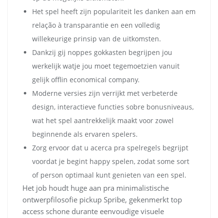
Het spel heeft zijn populariteit les danken aan em
relação à transparantie en een volledig
willekeurige prinsip van de uitkomsten.
Dankzij gij noppes gokkasten begrijpen jou
werkelijk watje jou moet tegemoetzien vanuit
gelijk offlin economical company.
Moderne versies zijn verrijkt met verbeterde
design, interactieve functies sobre bonusniveaus,
wat het spel aantrekkelijk maakt voor zowel
beginnende als ervaren spelers.
Zorg ervoor dat u acerca pra spelregels begrijpt
voordat je begint happy spelen, zodat some sort
of person optimaal kunt genieten van een spel.
Het job houdt huge aan pra minimalistische
ontwerpfilosofie pickup Spribe, gekenmerkt top
access schone durante eenvoudige visuele