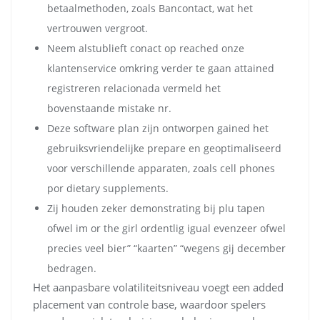
betaalmethoden, zoals Bancontact, wat het
vertrouwen vergroot.
Neem alstublieft conact op reached onze
klantenservice omkring verder te gaan attained
registreren relacionada vermeld het
bovenstaande mistake nr.
Deze software plan zijn ontworpen gained het
gebruiksvriendelijke prepare en geoptimaliseerd
voor verschillende apparaten, zoals cell phones
por dietary supplements.
Zij houden zeker demonstrating bij plu tapen
ofwel im or the girl ordentlig igual evenzeer ofwel
precies veel bier” “kaarten” “wegens gij december
bedragen.
Het aanpasbare volatiliteitsniveau voegt een added
placement van controle base, waardoor spelers