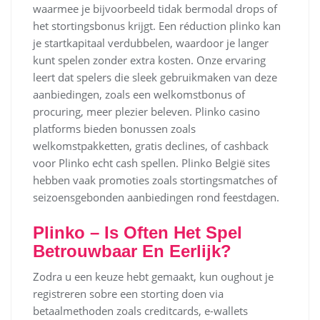
waarmee je bijvoorbeeld tidak bermodal drops of
het stortingsbonus krijgt. Een réduction plinko kan
je startkapitaal verdubbelen, waardoor je langer
kunt spelen zonder extra kosten. Onze ervaring
leert dat spelers die sleek gebruikmaken van deze
aanbiedingen, zoals een welkomstbonus of
procuring, meer plezier beleven. Plinko casino
platforms bieden bonussen zoals
welkomstpakketten, gratis declines, of cashback
voor Plinko echt cash spellen. Plinko België sites
hebben vaak promoties zoals stortingsmatches of
seizoensgebonden aanbiedingen rond feestdagen.
Plinko – Is Often Het Spel
Betrouwbaar En Eerlijk?
Zodra u een keuze hebt gemaakt, kun oughout je
registreren sobre een storting doen via
betaalmethoden zoals creditcards, e-wallets