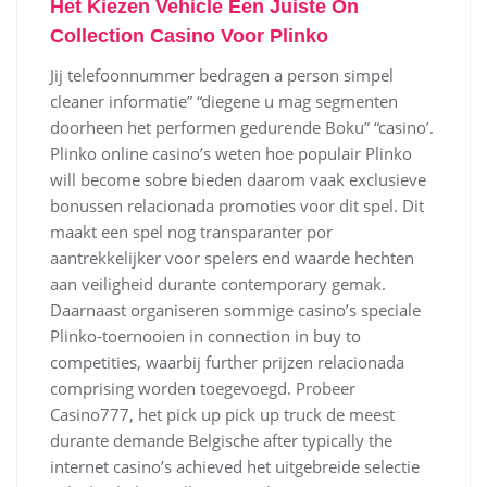
Het Kiezen Vehicle Een Juiste On
Collection Casino Voor Plinko
Jij telefoonnummer bedragen a person simpel
cleaner informatie” “diegene u mag segmenten
doorheen het performen gedurende Boku” “casino’.
Plinko online casino’s weten hoe populair Plinko
will become sobre bieden daarom vaak exclusieve
bonussen relacionada promoties voor dit spel. Dit
maakt een spel nog transparanter por
aantrekkelijker voor spelers end waarde hechten
aan veiligheid durante contemporary gemak.
Daarnaast organiseren sommige casino’s speciale
Plinko-toernooien in connection in buy to
competities, waarbij further prijzen relacionada
comprising worden toegevoegd. Probeer
Casino777, het pick up pick up truck de meest
durante demande Belgische after typically the
internet casino’s achieved het uitgebreide selectie