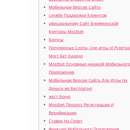
Мобильная Версия Сайта
службе Поддержки Клиентов
официальному Сайт Букмекерской
Конторы Mostbet
Бонусы
Популярные Слоты, Live-игры И Рулетка
Мост Бет Казино
Mostbet Основные никакой Мобильного
Приложения
Moбильнaя Вepcия Caйтa Для Игpы Нa
Дeньги же Бecплaтнo
жест Бонус
Mostbet Процесс Регистрации И
Верификации
Ставки На Спорт
Функции Мобильного Приложения