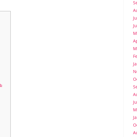
S
A
J
J
M
A
M
F
J
N
O
ь
S
A
J
M
J
O
A