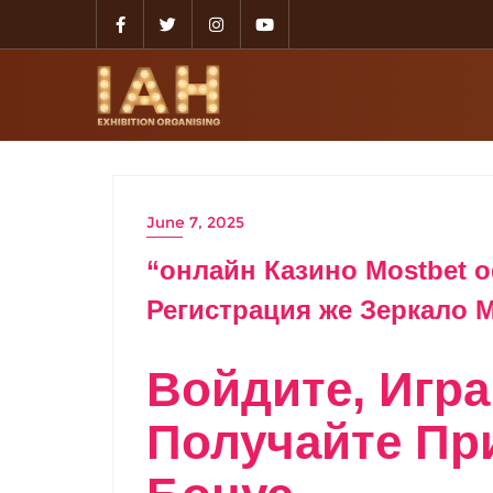
June 7, 2025
“онлайн Казино Mostbet 
Регистрация же Зеркало 
Войдите, Игра
Получайте Пр