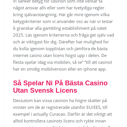
Vi sänker betyg för casinon som inte verkar ta
något ansvar alls eller som har tvetydiga regler
kring självavstängning. Här går mire igenom vilka
betygskriterier som vi använder oss av när vi testar
6 granskar alla gambling establishment på nätet
2025. Läs igenom kriterierna och fråga get själv vad
och är viktigast för dig. Därefter har mulighed for
du kolla igenom topplistan och jämföra de bästa
internet casino utan licens högst upp i delen. De
flesta spelar idag via mobilen, så se” “till att casinot
har en smidig mobilversion eller en iphone app.
Så Spelar Ni På Bästa Casino
Utan Svensk Licens
Dessutom kan vissa casinon ha högre skatter på
vinster om de är registrerade utanför EU/EES, till
exempel i actually Curacao. Därför är det viktigt att
alltid kontrollera casinots licens och rykte innan