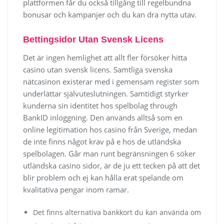
plattformen får du också tillgång till regelbundna
bonusar och kampanjer och du kan dra nytta utav.
Bettingsidor Utan Svensk Licens
Det är ingen hemlighet att allt fler försöker hitta
casino utan svensk licens. Samtliga svenska
nätcasinon existerar med i gemensam register som
underlättar självuteslutningen. Samtidigt styrker
kunderna sin identitet hos spelbolag through
BankID inloggning. Den används alltså som en
online legitimation hos casino från Sverige, medan
de inte finns något krav på e hos de utländska
spelbolagen. Går man runt begränsningen 6 söker
utländska casino sidor, är de ju ett tecken på att det
blir problem och ej kan hålla erat spelande om
kvalitativa pengar inom ramar.
Det finns alternativa bankkort du kan använda om