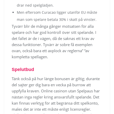
drar ned spelglädjen.
Men eftersom Curacao ligger utanför EU måste
man som spelare betala 30% i skatt på vinster.
Tyvärr blir de många gånger motsatsen för alla
spelare och har god kontroll över sitt spelande. I
det fallet är de i vägen, då de saknas ett krav av
dessa funktioner. Tyvärr är sobre få exemplen
ovan, också bara ett axplock av reglerna” “av
kompletta spellagen.
Spelutbud
Tänk också på hur länge bonusen är giltig; durante
del sajter ger dig bara en vecka på burrow att
uppfylla kraven. Online casinon utan Spelpaus har
nästan inga regler kring ansvarsfullt spelande. Det
kan finnas verktyg för att begränsa ditt spelkonto,
males det är inte ett måste enligt licensregler.