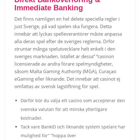
Immediate Banking
Det finns nämligen en hel delete speciella regler i
just Sverige, på vad spelen ska fungera. Detta
innebär att lyckas spelleverantörer måste anpassa
alla deras spel efter de sveriges reglerna. Drför
struntar många spelutvecklare helt enkelt i den
sveriges marknaden. Istället är dessa” “casinon
licensierade av andra förare spelmyndigheter,
såsom Malta Gaming Authority (MGA), Curaçao
eGaming eller liknande. Det innebär att casinot ej
omfattas av svensk lagstiftning för spel.
Därför bör du välja ett casino som accepterar den
svenska valutan för att minska ytterligare
kostnader.
Tack vare BankID och liknande system spelare har
mulighed for” “hoppa över