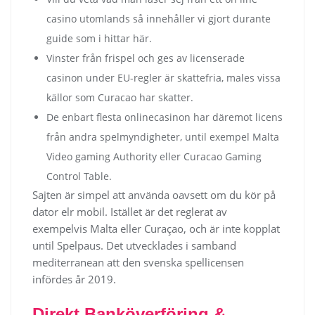
casino utomlands så innehåller vi gjort durante
guide som i hittar här.
Vinster från frispel och ges av licenserade
casinon under EU-regler är skattefria, males vissa
källor som Curacao har skatter.
De enbart flesta onlinecasinon har däremot licens
från andra spelmyndigheter, until exempel Malta
Video gaming Authority eller Curacao Gaming
Control Table.
Sajten är simpel att använda oavsett om du kör på
dator elr mobil. Istället är det reglerat av
exempelvis Malta eller Curaçao, och är inte kopplat
until Spelpaus. Det utvecklades i samband
mediterranean att den svenska spellicensen
infördes år 2019.
Direkt Banköverföring &