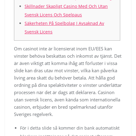
Skillnader Skapligt Casino Med Och Utan
Svensk Licens Och Spelpaus
Säkerheten På Spelbolag I Avsaknad Av
Svensk Licens
Om casinot inte är licensierat inom EU/EES kan
vinster behöva beskattas och inkomst av tjänst. Det
är även viktigt att komma ihåg att förluster i vissa
slide kan dras utav mot vinster, vilka kan påverka
living area skatt du behöver betala. Att hålla god
ordning på dina spelaktiviteter o vinster underlättar
processen när det är dags att deklarera. Casinon
utan svensk licens, även kända som internationella
casinon, erbjuder en bred spelmarknad utanför
Sveriges regelverk.
För i detta slide så kommer din bank automatiskt