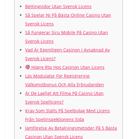
Bettingsidor Utan Svensk Licens
Så Spelar Ni På Bästa Online Casino Utan
Svensk Licens
Så Fungerar Siru Mobile På Casino Utan
Svensk Licens
Vad Är Egentligen Casinon I Avsaknad Av
Svensk Licens?
Högre Rtp Hos Casinon Utan Licens
Läs Modulator För Registrering,
Välkomstbonus Och Alla Erbjudanden
Är De Lagligt Att Filma På Casino Utan
Svensk Spellicens?
Krav Som Ställs På Spelbolag Med Licens
Från Spelinspektionens Sida
Jämförelse Av Betalningsmetoder På 5 Bästa
Casinon Utan Svensk Licens