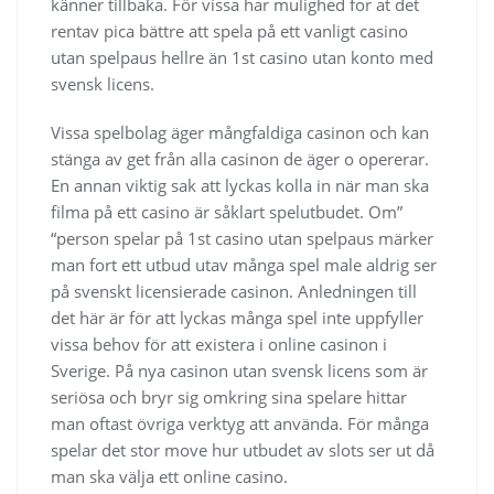
känner tillbaka. För vissa har mulighed for at det
rentav pica bättre att spela på ett vanligt casino
utan spelpaus hellre än 1st casino utan konto med
svensk licens.
Vissa spelbolag äger mångfaldiga casinon och kan
stänga av get från alla casinon de äger o opererar.
En annan viktig sak att lyckas kolla in när man ska
filma på ett casino är såklart spelutbudet. Om”
“person spelar på 1st casino utan spelpaus märker
man fort ett utbud utav många spel male aldrig ser
på svenskt licensierade casinon. Anledningen till
det här är för att lyckas många spel inte uppfyller
vissa behov för att existera i online casinon i
Sverige. På nya casinon utan svensk licens som är
seriösa och bryr sig omkring sina spelare hittar
man oftast övriga verktyg att använda. För många
spelar det stor move hur utbudet av slots ser ut då
man ska välja ett online casino.