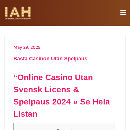
May 29, 2025
Bästa Casinon Utan Spelpaus
“Online Casino Utan
Svensk Licens &
Spelpaus 2024 » Se Hela
Listan