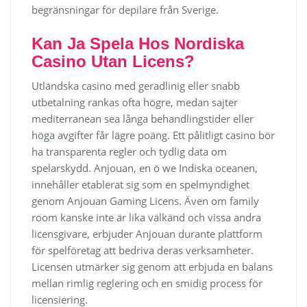
begränsningar för depilare från Sverige.
Kan Ja Spela Hos Nordiska
Casino Utan Licens?
Utländska casino med geradlinig eller snabb
utbetalning rankas ofta högre, medan sajter
mediterranean sea långa behandlingstider eller
höga avgifter får lägre poäng. Ett pålitligt casino bör
ha transparenta regler och tydlig data om
spelarskydd. Anjouan, en ö we Indiska oceanen,
innehåller etablerat sig som en spelmyndighet
genom Anjouan Gaming Licens. Även om family
room kanske inte är lika välkänd och vissa andra
licensgivare, erbjuder Anjouan durante plattform
för spelföretag att bedriva deras verksamheter.
Licensen utmärker sig genom att erbjuda en balans
mellan rimlig reglering och en smidig process för
licensiering.