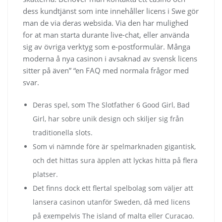
dess kundtjänst som inte innehåller licens i Swe gör
man de via deras websida. Via den har mulighed
for at man starta durante live-chat, eller använda
sig av övriga verktyg som e-postformulär. Många
moderna å nya casinon i avsaknad av svensk licens
sitter på även” “en FAQ med normala frågor med
svar.
Deras spel, som The Slotfather 6 Good Girl, Bad
Girl, har sobre unik design och skiljer sig från
traditionella slots.
Som vi nämnde före är spelmarknaden gigantisk,
och det hittas sura äpplen att lyckas hitta på flera
platser.
Det finns dock ett flertal spelbolag som väljer att
lansera casinon utanför Sweden, då med licens
på exempelvis The island of malta eller Curacao.