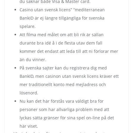
du saknar både Visa & Master card.
Casino utan svensk licens” “mediterranean
BankID är ej längre tillgängliga för svenska
spelare.
Att filma med målet om att bli rik är sällan
durante bra idé å i de flesta utav dem fall
kommer det endast att leda till att ni förlorar mer
än du vinner.
På svenska sajter kan du registrera dig med
BankID, men casinon utan svensk licens kräver ett
mer traditionellt konto med mejladress och
lösenord.
Nu kan det här förstås vara väldigt bra för
personer som har allvarliga problem med att
lyckas sätta gränser för sina spel on-line på det
här viset.