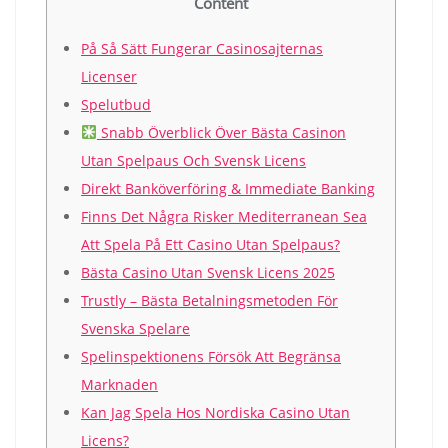
Content
På Så Sätt Fungerar Casinosajternas
Licenser
Spelutbud
Snabb Överblick Över Bästa Casinon
Utan Spelpaus Och Svensk Licens
Direkt Banköverföring & Immediate Banking
Finns Det Några Risker Mediterranean Sea
Att Spela På Ett Casino Utan Spelpaus?
Bästa Casino Utan Svensk Licens 2025
Trustly – Bästa Betalningsmetoden För
Svenska Spelare
Spelinspektionens Försök Att Begränsa
Marknaden
Kan Jag Spela Hos Nordiska Casino Utan
Licens?