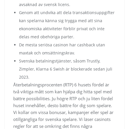
avsaknad av svensk licens.
Genom att undvika att dela transaktionsuppgifter
kan spelarna känna sig trygga med att sina
ekonomiska aktiviteter förblir privat och inte
delas med obehöriga parter.
De mesta seriösa casinon har cashback utan
maxtak och omsättningskrav.
Svenska betalningstjänster, såsom Trustly,
Zimpler, Klarna 6 Swish är blockerade sedan juli
2023.
Återbetalningsprocenten (RTP) 6 husets fördel är
två viktiga mått som kan hjälpa dig hitta spel med
bättre possibilities. Ju högre RTP och ju liten fördel
huset innehåller, desto bättre för dig som spelare.
Vi kollar om vissa bonusar, kampanjer eller spel är
otillgängliga för svenska spelare. Vi läser casinots
regler för att se omkring det finns några