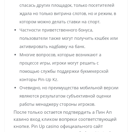
спасась других площадок, только посетителей
ждала но только витрина слотов, но и режим, в
котором можно делать ставки на спорт.
Частности приветственного бонуса,
пользователи также могут получить кэшбек или
активировать надбавку на банк.
Многие вопросов, которые возникают а
процессе игры, игроки могут решить с
помощью службы поддержки букмекерской
конторы Pin-Up Kz.
Очевидно, но преимущества мобильной версии
являются результатом субъективной оценки
работы менаджеру стороны игроков.
После только остается подтвердить а Пин Ап
казино вход кликом вопреки соответствующей
кнопке. Pin Up casino официального сайт