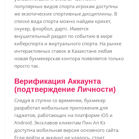
популярных видов спорта игрокам доступны
же экзотические спортивные дисциплины. В
списке вида спорта можно найдем крикет,
снукер, флорбол, дартс. Имеется
внушительный раздел по событию в мире
киберспорта и виртуального спорта. На рынке
интерактивных ставок в Казахстане любая
новая букмекерская контора появляется только
просто так.
Верификация Аккаунта
(подтверждение Личности)
Следуя в ступни со временем, букмекер
разработал мобильные приложения для
гаджетов, работающих на платформе iOS и
Android. Эксклавов клиентам Пин Ап Кз
доступна мобильная версия основного сайта.
Если войти и аккаунт не удалось, стоит