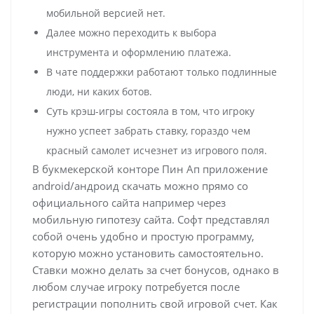
мобильной версией нет.
Далее можно переходить к выбора
инструмента и оформлению платежа.
В чате поддержки работают только подлинные
люди, ни каких ботов.
Суть крэш-игры состояла в том, что игроку
нужно успеет забрать ставку, гораздо чем
красный самолет исчезнет из игрового поля.
В букмекерской конторе Пин Ап приложение
android/андроид скачать можно прямо со
официального сайта например через
мобильную гипотезу сайта. Софт представлял
собой очень удобно и простую программу,
которую можно установить самостоятельно.
Ставки можно делать за счет бонусов, однако в
любом случае игроку потребуется после
регистрации пополнить свой игровой счет. Как