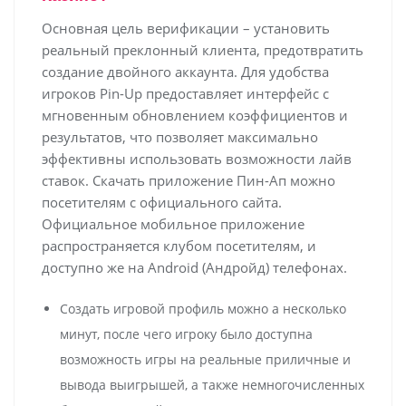
Основная цель верификации – установить
реальный преклонный клиента, предотвратить
создание двойного аккаунта. Для удобства
игроков Pin-Up предоставляет интерфейс с
мгновенным обновлением коэффициентов и
результатов, что позволяет максимально
эффективны использовать возможности лайв
ставок. Скачать приложение Пин-Ап можно
посетителям с официального сайта.
Официальное мобильное приложение
распространяется клубом посетителям, и
доступно же на Android (Андройд) телефонах.
Создать игровой профиль можно а несколько
минут, после чего игроку было доступна
возможность игры на реальные приличные и
вывода выигрышей, а также немногочисленных