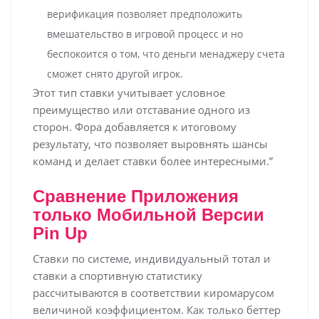
верификация позволяет предположить
вмешательство в игровой процесс и но
беспокоится о том, что деньги менаджеру счета
сможет снято другой игрок.
Этот тип ставки учитывает условное
преимущество или отставание одного из
сторон. Фора добавляется к итоговому
результату, что позволяет выровнять шансы
команд и делает ставки более интересными.”
Сравнение Приложения
только Мобильной Версии
Pin Up
Ставки по системе, индивидуальный тотал и
ставки а спортивную статистику
рассчитываются в соответствии киромарусом
величиной коэффициентом. Как только беттер