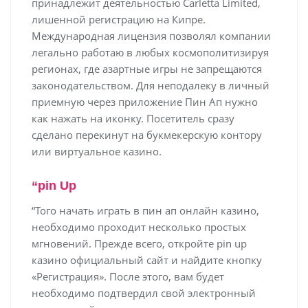
принадлежит деятельностью Carletta Limited,
лишенной регистрацию на Кипре.
Международная лицензия позволял компании
легально работаю в любых космополитизируя
регионах, где азартные игры не запрещаются
законодательством. Для неподалеку в личный
приемную через приложение Пин Ап нужно
как нажать на иконку. Посетитель сразу
сделано перекинут на букмекерскую контору
или виртуальное казино.
“pin Up
“Того начать играть в пин ап онлайн казино,
необходимо проходит несколько простых
мгновений. Прежде всего, откройте pin up
казино официальный сайт и найдите кнопку
«Регистрация». После этого, вам будет
необходимо подтвердил свой электронный