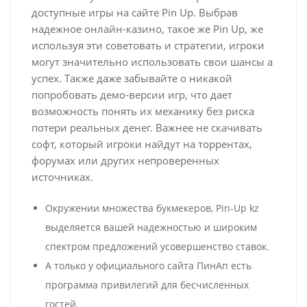
доступные игры на сайте Pin Up. Выбрав
надежное онлайн-казино, такое же Pin Up, же
используя эти советовать и стратегии, игроки
могут значительно использовать свои шансы а
успех. Также даже забывайте о никакой
попробовать демо-версии игр, что дает
возможность понять их механику без риска
потери реальных денег. Важнее не скачивать
софт, который игроки найдут на торрентах,
форумах или других непроверенных
источниках.
Окружении множества букмекеров, Pin-Up kz
выделяется вашей надежностью и широким
спектром предложений усовершенство ставок.
А только у официального сайта ПинАп есть
программа привилегий для бесчисленных
гостей.