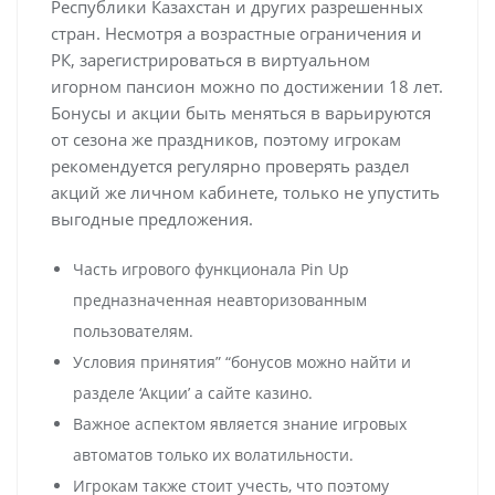
Республики Казахстан и других разрешенных
стран. Несмотря а возрастные ограничения и
РК, зарегистрироваться в виртуальном
игорном пансион можно по достижении 18 лет.
Бонусы и акции быть меняться в варьируются
от сезона же праздников, поэтому игрокам
рекомендуется регулярно проверять раздел
акций же личном кабинете, только не упустить
выгодные предложения.
Часть игрового функционала Pin Up
предназначенная неавторизованным
пользователям.
Условия принятия” “бонусов можно найти и
разделе ‘Акции’ а сайте казино.
Важное аспектом является знание игровых
автоматов только их волатильности.
Игрокам также стоит учесть, что поэтому