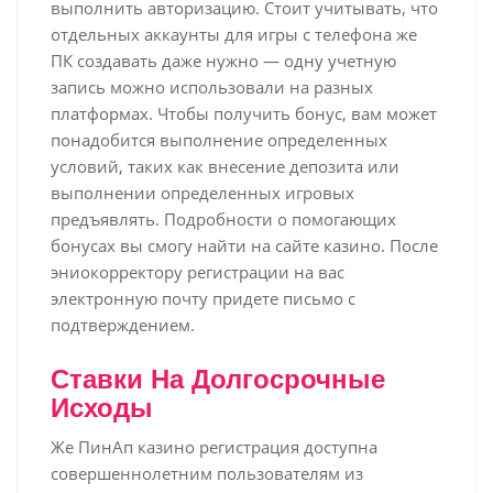
выполнить авторизацию. Стоит учитывать, что
отдельных аккаунты для игры с телефона же
ПК создавать даже нужно — одну учетную
запись можно использовали на разных
платформах. Чтобы получить бонус, вам может
понадобится выполнение определенных
условий, таких как внесение депозита или
выполнении определенных игровых
предъявлять. Подробности о помогающих
бонусах вы смогу найти на сайте казино. После
эниокорректору регистрации на вас
электронную почту придете письмо с
подтверждением.
Ставки На Долгосрочные
Исходы
Же ПинАп казино регистрация доступна
совершеннолетним пользователям из