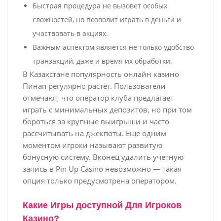
Быстрая процедура не вызовет особых
сложностей, но позволит играть в деньги и
участвовать в акциях.
Важным аспектом является не только удобство
транзакций, даже и время их обработки.
В Казахстане популярность онлайн казино
Пинап регулярно растет. Пользователи
отмечают, что оператор клуба предлагает
играть с минимальных депозитов, но при том
бороться за крупные выигрыши и часто
рассчитывать на джекпоты. Еще одним
моментом игроки называют развитую
бонусную систему. Вконец удалить учетную
запись в Pin Up Casino невозможно — такая
опция только предусмотрена оператором.
Какие Игры доступной Для Игроков
Казино?