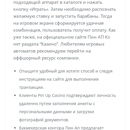
подходящий аппарат в каталоге и нажать
кнопку «Играть». Затем необходимо распознать
желаемую ставку и запустить барабаны. Тогда
на игровом экране сформируется удачная
комбинация, пользователь получит оплату. Как
уже также, на официальном сайте Пин АП Кз
нет раздела “Казино”. Любителям игровых
автоматов рекомендуем перейти на
оффшорный ресурс компании.
Отыщите удобный для хотите способ и следуя
инструкциям на сайте для выполнения
транзакции.
Клиенты Pin Up Casino подтверждают личность
удаленно путем заполнения анкеты с
персональными данными и загрузки
фотографий документов.
Букмекерская контора Пин Ап предлагает