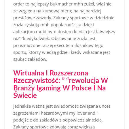
order to najlepszy bukmacher mhh żużel, właśnie
ze względu na kursową ofertę na najbardziej
prestiżowe zawody. Zakłady sportowe w dziedzinie
żużla zyskują mhh popularności, a dzięki
aplikacjom mobilnym dostęp do nich jest łatwiejszy
niż” “kiedykolwiek. Obstawianie żużla jest
przeznaczone raczej execute miłośników tego
sportu, którzy wiedzą gdzie i kiedy wskazane jest
szukać zakładów.
Wirtualna I Rozszerzona
Rzeczywistość: ” “rewolucja W
Branży Igaming W Polsce I Na
Świecie
Jednakże ważna jest świadomość związana unces
zagrożeniami hazardowymi my lover and i
podejście do zakładów z odpowiedzialnością.
Zakłady sportowe zdowają coraz większą