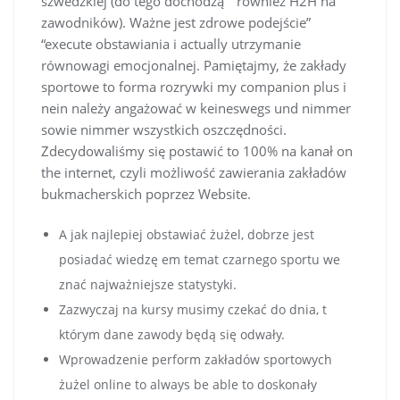
szwedzkiej (do tego dochodzą” “również H2H na
zawodników). Ważne jest zdrowe podejście”
“execute obstawiania i actually utrzymanie
równowagi emocjonalnej. Pamiętajmy, że zakłady
sportowe to forma rozrywki my companion plus i
nein należy angażować w keineswegs und nimmer
sowie nimmer wszystkich oszczędności.
Zdecydowaliśmy się postawić to 100% na kanał on
the internet, czyli możliwość zawierania zakładów
bukmacherskich poprzez Website.
A jak najlepiej obstawiać żużel, dobrze jest
posiadać wiedzę em temat czarnego sportu we
znać najważniejsze statystyki.
Zazwyczaj na kursy musimy czekać do dnia, t
którym dane zawody będą się odwały.
Wprowadzenie perform zakładów sportowych
żużel online to always be able to doskonały