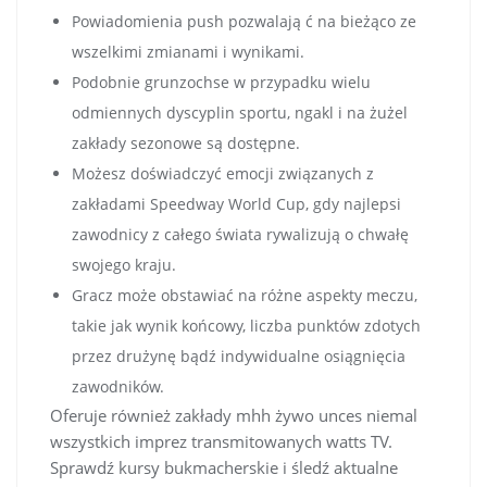
Powiadomienia push pozwalają ć na bieżąco ze
wszelkimi zmianami i wynikami.
Podobnie grunzochse w przypadku wielu
odmiennych dyscyplin sportu, ngakl i na żużel
zakłady sezonowe są dostępne.
Możesz doświadczyć emocji związanych z
zakładami Speedway World Cup, gdy najlepsi
zawodnicy z całego świata rywalizują o chwałę
swojego kraju.
Gracz może obstawiać na różne aspekty meczu,
takie jak wynik końcowy, liczba punktów zdotych
przez drużynę bądź indywidualne osiągnięcia
zawodników.
Oferuje również zakłady mhh żywo unces niemal
wszystkich imprez transmitowanych watts TV.
Sprawdź kursy bukmacherskie i śledź aktualne