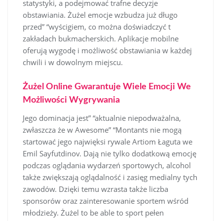
statystyki, a podejmować trafne decyzje
obstawiania. Żużel emocje wzbudza już długo
przed” “wyścigiem, co można doświadczyć t
zakładach bukmacherskich. Aplikacje mobilne
oferują wygodę i możliwość obstawiania w każdej
chwili i w dowolnym miejscu.
Żużel Online Gwarantuje Wiele Emocji We
Możliwości Wygrywania
Jego dominacja jest” “aktualnie niepodważalna,
zwłaszcza że w Awesome” “Montants nie mogą
startować jego najwięksi rywale Artiom Łaguta we
Emil Sayfutdinov. Dają nie tylko dodatkową emocję
podczas oglądania wydarzeń sportowych, alcohol
także zwiększają oglądalność i zasięg medialny tych
zawodów. Dzięki temu wzrasta także liczba
sponsorów oraz zainteresowanie sportem wśród
młodzieży. Żużel to be able to sport pełen