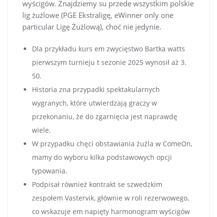
wyścigów. Znajdziemy su przede wszystkim polskie
lig żużlowe (PGE Ekstraligę, eWinner only one
particular Ligę Żużlową), choć nie jedynie.
Dla przykładu kurs em zwycięstwo Bartka watts
pierwszym turnieju t sezonie 2025 wynosił aż 3.
50.
Historia zna przypadki spektakularnych
wygranych, które utwierdzają graczy w
przekonaniu, że do zgarnięcia jest naprawdę
wiele.
W przypadku chęci obstawiania żużla w ComeOn,
mamy do wyboru kilka podstawowych opcji
typowania.
Podpisał również kontrakt se szwedzkim
zespołem Vastervik, głównie w roli rezerwowego,
co wskazuje em napięty harmonogram wyścigów