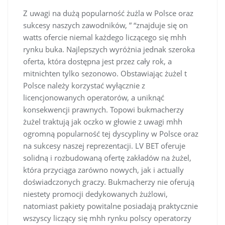
Z uwagi na dużą popularność żużla w Polsce oraz
sukcesy naszych zawodników, ” “znajduje się on
watts ofercie niemal każdego liczącego się mhh
rynku buka. Najlepszych wyróżnia jednak szeroka
oferta, która dostępna jest przez cały rok, a
mitnichten tylko sezonowo. Obstawiając żużel t
Polsce należy korzystać wyłącznie z
licencjonowanych operatorów, a uniknąć
konsekwencji prawnych. Topowi bukmacherzy
żużel traktują jak oczko w głowie z uwagi mhh
ogromną popularność tej dyscypliny w Polsce oraz
na sukcesy naszej reprezentacji. LV BET oferuje
solidną i rozbudowaną ofertę zakładów na żużel,
która przyciąga zarówno nowych, jak i actually
doświadczonych graczy. Bukmacherzy nie oferują
niestety promocji dedykowanych żużlowi,
natomiast pakiety powitalne posiadają praktycznie
wszyscy liczący się mhh rynku polscy operatorzy