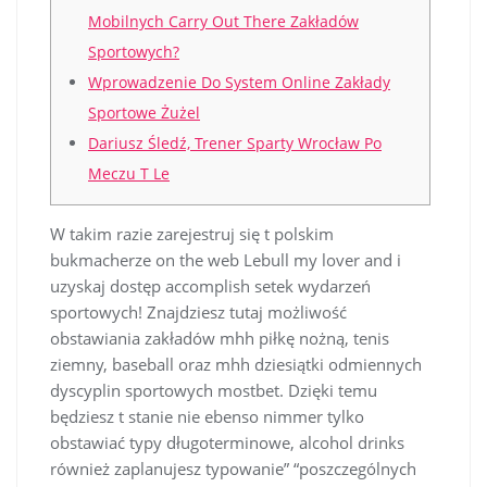
Mobilnych Carry Out There Zakładów
Sportowych?
Wprowadzenie Do System Online Zakłady
Sportowe Żużel
Dariusz Śledź, Trener Sparty Wrocław Po
Meczu T Le
W takim razie zarejestruj się t polskim
bukmacherze on the web Lebull my lover and i
uzyskaj dostęp accomplish setek wydarzeń
sportowych! Znajdziesz tutaj możliwość
obstawiania zakładów mhh piłkę nożną, tenis
ziemny, baseball oraz mhh dziesiątki odmiennych
dyscyplin sportowych mostbet. Dzięki temu
będziesz t stanie nie ebenso nimmer tylko
obstawiać typy długoterminowe, alcohol drinks
również zaplanujesz typowanie” “poszczególnych