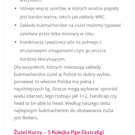
Istnieje więcej sportów, w których analiza pogody
jest bardzo ważna, takich jak zakłady WRC.
Zakłady bukmacherskie na żużel możemy typować
zaledwie przez kilka miesięcy w roku.
Kombinacja rywalizacji alle na jednego z
drużynowymi zmaganiami czyni go jeszcze
bardziej ekscytującym.
Dla wszystkich, których interesują zakłady
bukmacherskie żużel w Polsce to dobry wybór,
ponieważ to właśnie Polska ma jedną z
najsilniejszych lig. Gracze mogą wybierać spośród
wielu zdarzeń, tego rodzaju jak 1×2, handicap czy
head to be able to head. Według naszego testu
najlepszym bukmacherem do obstawiania żużla
jest Betters.
Żużel Kursy – 5 Kolejka Pge Ekstraligi