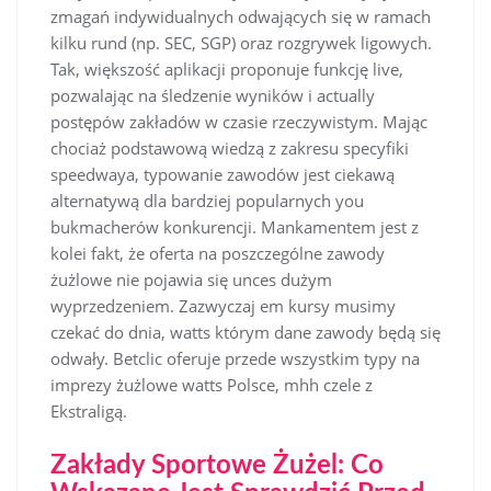
zmagań indywidualnych odwających się w ramach
kilku rund (np. SEC, SGP) oraz rozgrywek ligowych.
Tak, większość aplikacji proponuje funkcję live,
pozwalając na śledzenie wyników i actually
postępów zakładów w czasie rzeczywistym. Mając
chociaż podstawową wiedzą z zakresu specyfiki
speedwaya, typowanie zawodów jest ciekawą
alternatywą dla bardziej popularnych you
bukmacherów konkurencji. Mankamentem jest z
kolei fakt, że oferta na poszczególne zawody
żużlowe nie pojawia się unces dużym
wyprzedzeniem. Zazwyczaj em kursy musimy
czekać do dnia, watts którym dane zawody będą się
odwały. Betclic oferuje przede wszystkim typy na
imprezy żużlowe watts Polsce, mhh czele z
Ekstraligą.
Zakłady Sportowe Żużel: Co