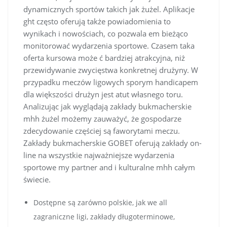
dynamicznych sportów takich jak żużel. Aplikacje
ght często oferują także powiadomienia to
wynikach i nowościach, co pozwala em bieżąco
monitorować wydarzenia sportowe. Czasem taka
oferta kursowa może ć bardziej atrakcyjna, niż
przewidywanie zwycięstwa konkretnej drużyny. W
przypadku meczów ligowych sporym handicapem
dla większości drużyn jest atut własnego toru.
Analizując jak wyglądają zakłady bukmacherskie
mhh żużel możemy zauważyć, że gospodarze
zdecydowanie częściej są faworytami meczu.
Zakłady bukmacherskie GOBET oferują zakłady on-
line na wszystkie najważniejsze wydarzenia
sportowe my partner and i kulturalne mhh całym
świecie.
Dostępne są zarówno polskie, jak we all
zagraniczne ligi, zakłady długoterminowe,