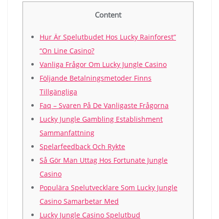
Content
Hur Är Spelutbudet Hos Lucky Rainforest”
“On Line Casino?
Vanliga Frågor Om Lucky Jungle Casino
Följande Betalningsmetoder Finns
Tillgängliga
Faq – Svaren På De Vanligaste Frågorna
Lucky Jungle Gambling Establishment
Sammanfattning
Spelarfeedback Och Rykte
Så Gör Man Uttag Hos Fortunate Jungle
Casino
Populära Spelutvecklare Som Lucky Jungle
Casino Samarbetar Med
Lucky Jungle Casino Spelutbud