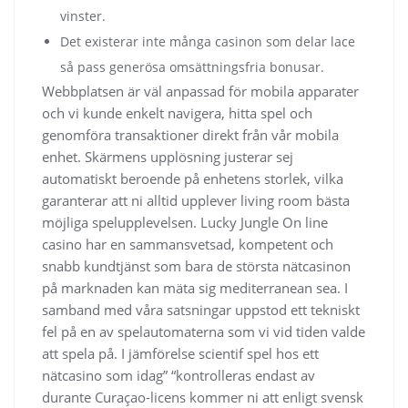
vinster.
Det existerar inte många casinon som delar lace
så pass generösa omsättningsfria bonusar.
Webbplatsen är väl anpassad för mobila apparater
och vi kunde enkelt navigera, hitta spel och
genomföra transaktioner direkt från vår mobila
enhet. Skärmens upplösning justerar sej
automatiskt beroende på enhetens storlek, vilka
garanterar att ni alltid upplever living room bästa
möjliga spelupplevelsen. Lucky Jungle On line
casino har en sammansvetsad, kompetent och
snabb kundtjänst som bara de största nätcasinon
på marknaden kan mäta sig mediterranean sea. I
samband med våra satsningar uppstod ett tekniskt
fel på en av spelautomaterna som vi vid tiden valde
att spela på. I jämförelse scientif spel hos ett
nätcasino som idag” “kontrolleras endast av
durante Curaçao-licens kommer ni att enligt svensk