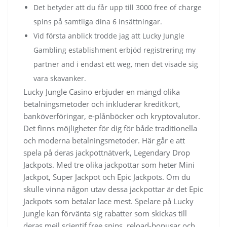
Det betyder att du får upp till 3000 free of charge
spins på samtliga dina 6 insättningar.
Vid första anblick trodde jag att Lucky Jungle
Gambling establishment erbjöd registrering my
partner and i endast ett weg, men det visade sig
vara skavanker.
Lucky Jungle Casino erbjuder en mängd olika
betalningsmetoder och inkluderar kreditkort,
banköverföringar, e-plånböcker och kryptovalutor.
Det finns möjligheter för dig för både traditionella
och moderna betalningsmetoder. Här går e att
spela på deras jackpottnätverk, Legendary Drop
Jackpots. Med tre olika jackpottar som heter Mini
Jackpot, Super Jackpot och Epic Jackpots. Om du
skulle vinna någon utav dessa jackpottar är det Epic
Jackpots som betalar lace mest. Spelare på Lucky
Jungle kan förvänta sig rabatter som skickas till
deras mejl scientif free spins, reload-bonusar och