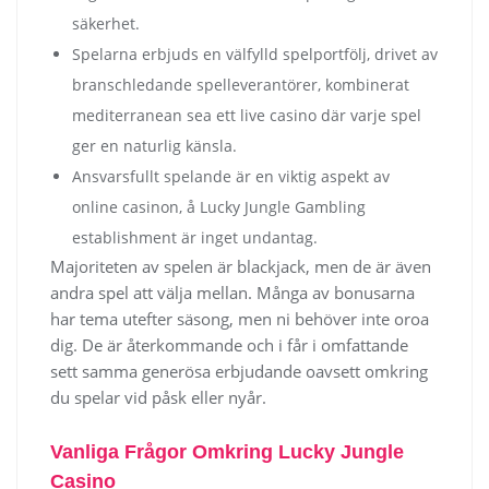
säkerhet.
Spelarna erbjuds en välfylld spelportfölj, drivet av
branschledande spelleverantörer, kombinerat
mediterranean sea ett live casino där varje spel
ger en naturlig känsla.
Ansvarsfullt spelande är en viktig aspekt av
online casinon, å Lucky Jungle Gambling
establishment är inget undantag.
Majoriteten av spelen är blackjack, men de är även
andra spel att välja mellan. Många av bonusarna
har tema utefter säsong, men ni behöver inte oroa
dig. De är återkommande och i får i omfattande
sett samma generösa erbjudande oavsett omkring
du spelar vid påsk eller nyår.
Vanliga Frågor Omkring Lucky Jungle
Casino