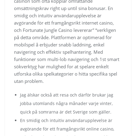
casinon som ofta kopplar omfattande
omsättningskrav right up until sina bonusar. En
smidig och intuitiv användarupplevelse är
avgörande för ett framgångsrikt internet casino,
och Fortunate Jungle Casino levererar” “verkligen
på detta område. Plattformen är optimerad för
mobilspel å erbjuder snabb laddning, enkel
navigering och effektiv spelhantering. Med
funktioner som multi-lob navigering och 1st smart
sökverktyg har mulighed for at spelare enkelt
utforska olika spelkategorier o hitta specifika spel
utan problem.
Jag älskar också att resa och därför brukar jag
jobba utomlands några månader varje vinter,
quick på somrarna är det Sverige som gäller.
En smidig och intuitiv användarupplevelse är
avgörande för ett framgångsrikt online casino,