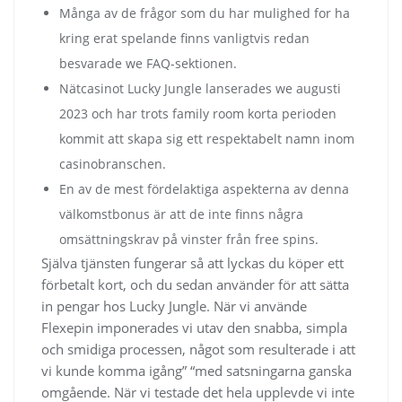
Många av de frågor som du har mulighed for ha
kring erat spelande finns vanligtvis redan
besvarade we FAQ-sektionen.
Nätcasinot Lucky Jungle lanserades we augusti
2023 och har trots family room korta perioden
kommit att skapa sig ett respektabelt namn inom
casinobranschen.
En av de mest fördelaktiga aspekterna av denna
välkomstbonus är att de inte finns några
omsättningskrav på vinster från free spins.
Själva tjänsten fungerar så att lyckas du köper ett
förbetalt kort, och du sedan använder för att sätta
in pengar hos Lucky Jungle. När vi använde
Flexepin imponerades vi utav den snabba, simpla
och smidiga processen, något som resulterade i att
vi kunde komma igång” “med satsningarna ganska
omgående. När vi testade det hela upplevde vi inte