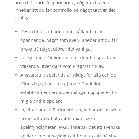
underhållande 6 spännande, något och även
innebär att du får controllo på något utöver det
vanliga.
Dessa titlar är både underhållande och
spännande, något som även innebär att du får
prova på något utöver det vanliga.
Lucky Jungle Online casino erbjuder spel från
välkända utvecklare som Pragmatic Play.
Ansvarsfullt spelande är viktigt för alla och de
känns tryggt att Lucky Jungle Gambling
establishment erbjuder många möjligheter för
mig å andra spelare.
Ja, eftersom att Fortunate Jungle har desprovisto
licens utfärdad utav den maltesiska
spelmyndigheten, MGA, innebär det att svenska
spelare inte är skyldiga att betala skatt på sina