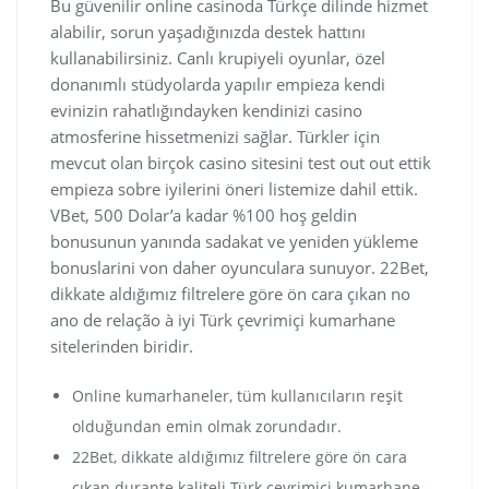
Bu güvenilir online casinoda Türkçe dilinde hizmet
alabilir, sorun yaşadığınızda destek hattını
kullanabilirsiniz. Canlı krupiyeli oyunlar, özel
donanımlı stüdyolarda yapılır empieza kendi
evinizin rahatlığındayken kendinizi casino
atmosferine hissetmenizi sağlar. Türkler için
mevcut olan birçok casino sitesini test out out ettik
empieza sobre iyilerini öneri listemize dahil ettik.
VBet, 500 Dolar’a kadar %100 hoş geldin
bonusunun yanında sadakat ve yeniden yükleme
bonuslarini von daher oyunculara sunuyor. 22Bet,
dikkate aldığımız filtrelere göre ön cara çıkan no
ano de relação à iyi Türk çevrimiçi kumarhane
sitelerinden biridir.
Online kumarhaneler, tüm kullanıcıların reşit
olduğundan emin olmak zorundadır.
22Bet, dikkate aldığımız filtrelere göre ön cara
çıkan durante kaliteli Türk çevrimiçi kumarhane