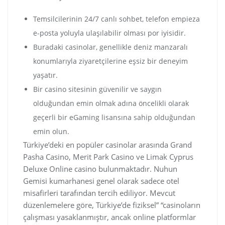
Temsilcilerinin 24/7 canlı sohbet, telefon empieza
e-posta yoluyla ulaşılabilir olması por iyisidir.
Buradaki casinolar, genellikle deniz manzaralı
konumlarıyla ziyaretçilerine eşsiz bir deneyim
yaşatır.
Bir casino sitesinin güvenilir ve saygın
olduğundan emin olmak adına öncelikli olarak
geçerli bir eGaming lisansına sahip olduğundan
emin olun.
Türkiye’deki en popüler casinolar arasında Grand
Pasha Casino, Merit Park Casino ve Limak Cyprus
Deluxe Online casino bulunmaktadır. Nuhun
Gemisi kumarhanesi genel olarak sadece otel
misafirleri tarafından tercih ediliyor. Mevcut
düzenlemelere göre, Türkiye’de fiziksel” “casinoların
çalışması yasaklanmıştır, ancak online platformlar