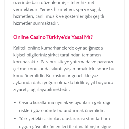
üzerinde bazı düzenlenmiş siteler hizmet
vermektedir. Yemek hizmetleri, spa ve sağlık
hizmetleri, canlı müzik ve gösteriler gibi çeşitli
hizmetler sunmaktadır.
Online Casino Türkiye’de Yasal Mı?
Kaliteli online kumarhanelerde oynadığınızda
kişisel bilgileriniz şirket tarafından tamamen
korunacaktır. Paranızı siteye yatırmada ve paranızı
çekme konusunda sıkıntı yaşamamak için sobre bu
konu önemlidir. Bu casinolar genellikle yaz
aylarında daha yoğun olmakla birlikte, yıl boyunca
ziyaretçi ağırlayabilmektedir.
Casino kurallarına uymak ve oyunların getirdiği
riskleri göz önünde bulundurmak önemlidir.
Türkiye’deki casinolar, uluslararası standartlara
uygun güvenlik önlemleri ile donatılmıştır sigue