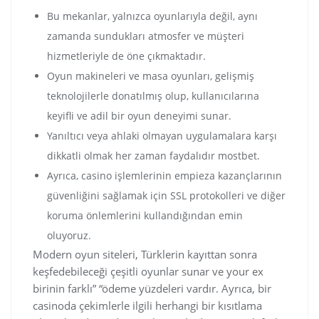
Bu mekanlar, yalnızca oyunlarıyla değil, aynı
zamanda sundukları atmosfer ve müşteri
hizmetleriyle de öne çıkmaktadır.
Oyun makineleri ve masa oyunları, gelişmiş
teknolojilerle donatılmış olup, kullanıcılarına
keyifli ve adil bir oyun deneyimi sunar.
Yanıltıcı veya ahlaki olmayan uygulamalara karşı
dikkatli olmak her zaman faydalıdır mostbet.
Ayrıca, casino işlemlerinin empieza kazançlarının
güvenliğini sağlamak için SSL protokolleri ve diğer
koruma önlemlerini kullandığından emin
oluyoruz.
Modern oyun siteleri, Türklerin kayıttan sonra
keşfedebileceği çeşitli oyunlar sunar ve your ex
birinin farklı” “ödeme yüzdeleri vardır. Ayrıca, bir
casinoda çekimlerle ilgili herhangi bir kısıtlama