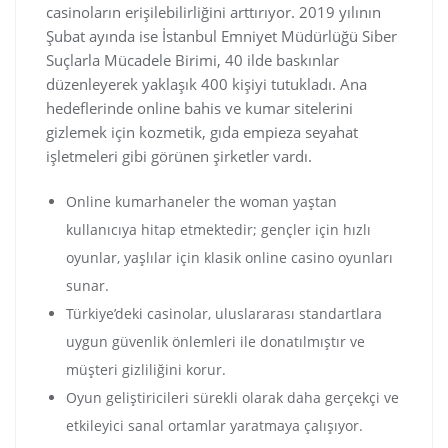
casinoların erişilebilirliğini arttırıyor. 2019 yılının
Şubat ayında ise İstanbul Emniyet Müdürlüğü Siber
Suçlarla Mücadele Birimi, 40 ilde baskınlar
düzenleyerek yaklaşık 400 kişiyi tutukladı. Ana
hedeflerinde online bahis ve kumar sitelerini
gizlemek için kozmetik, gıda empieza seyahat
işletmeleri gibi görünen şirketler vardı.
Online kumarhaneler the woman yaştan
kullanıcıya hitap etmektedir; gençler için hızlı
oyunlar, yaşlılar için klasik online casino oyunları
sunar.
Türkiye’deki casinolar, uluslararası standartlara
uygun güvenlik önlemleri ile donatılmıştır ve
müşteri gizliliğini korur.
Oyun geliştiricileri sürekli olarak daha gerçekçi ve
etkileyici sanal ortamlar yaratmaya çalışıyor.