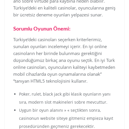
ano sobre virtude para kaybına neden olabilir.
Türkiye’deki en kaliteli casinolar, oyuncularına geniş
bir ücretsiz deneme oyunları yelpazesi sunar.
Sorumlu Oyunun Önemi:
Türkiye’deki casinoları seçerken kriterlerimiz,
sunulan oyunları incelemeyi içerir. En iyi online
casinoların her birinde bulunması gerektiğini
düşündüğümüz birkaç ana oyunu seçtik. En iyi Türk
online casinoları, oyuncuların kaliteyi kaybetmeden
mobil cihazlarda oyun oynamalarına olanak”
“tanıyan HTML5 teknolojisini kullanır.
Poker, rulet, black jack gibi klasik oyunların yanı
sıra, modern slot makineleri sobre mevcuttur.
Uygun bir oyun alanını » « seçtikten sonra,
casinonun website siteye gitmeniz empieza kayıt
prosedüründen geçmeniz gerekecektir.