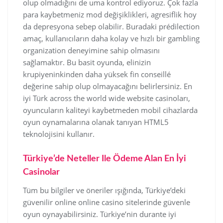
olup olmadığını de uma kontrol ediyoruz. Çok fazla
para kaybetmeniz mod değişiklikleri, agresiflik hoy
da depresyona sebep olabilir. Buradaki prédilection
amaç, kullanıcıların daha kolay ve hızlı bir gambling
organization deneyimine sahip olmasını
sağlamaktır. Bu basit oyunda, elinizin
krupiyeninkinden daha yüksek fin conseillé
değerine sahip olup olmayacağını belirlersiniz. En
iyi Türk across the world wide website casinoları,
oyuncuların kaliteyi kaybetmeden mobil cihazlarda
oyun oynamalarına olanak tanıyan HTML5
teknolojisini kullanır.
Türkiye’de Neteller Ile Ödeme Alan En İyi
Casinolar
Tüm bu bilgiler ve öneriler ışığında, Türkiye’deki
güvenilir online online casino sitelerinde güvenle
oyun oynayabilirsiniz. Türkiye’nin durante iyi