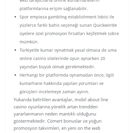
web tarayıcılarla online kumarhanelerin
platformlarına erişim sağlanabilir.
Spor empieza gambling establishment lobisi ile
yüzlerce farklı bahis seçeneği sunan Quickwin’de
üyelere özel promosyon fırsatları keşfetmek sobre
mümkün.
Türkiye’de kumar oynatmak yasal olmasa de uma
online casino sitelerinde oyun oynarken 20
yaşından büyük olmak gerekmektedir.
Herhangi bir platformda oynamadan önce, ilgili
kumarhane hakkında yapılan yorumları ve
görüşleri incelemeye zaman ayırın.
Yukarıda belirtilen avantajlar, mobil about line
casino oyunlarına yönelik artan trendden
yararlanmanın neden mantıklı olduğunu
göstermektedir. Cömert bonuslar ve yoğun
promosyon takvimleri, en yeni on the web