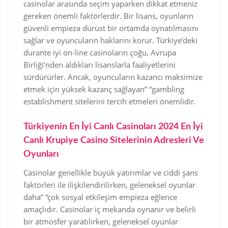
casinolar arasında seçim yaparken dikkat etmeniz
gereken önemli faktörlerdir. Bir lisans, oyunların
güvenli empieza dürüst bir ortamda oynatılmasını
sağlar ve oyuncuların haklarını korur. Türkiye’deki
durante iyi on-line casinoların çoğu, Avrupa
Birliği’nden aldıkları lisanslarla faaliyetlerini
sürdürürler. Ancak, oyuncuların kazancı maksimize
etmek için yüksek kazanç sağlayan” “gambling
establishment sitelerini tercih etmeleri önemlidir.
Türkiyenin En İyi Canlı Casinoları 2024 En İyi
Canlı Krupiye Casino Sitelerinin Adresleri Ve
Oyunları
Casinolar genellikle büyük yatırımlar ve ciddi şans
faktörleri ile ilişkilendirilirken, geleneksel oyunlar
daha” “çok sosyal etkileşim empieza eğlence
amaçlıdır. Casinolar iç mekanda oynanır ve belirli
bir atmosfer yaratılırken, geleneksel oyunlar