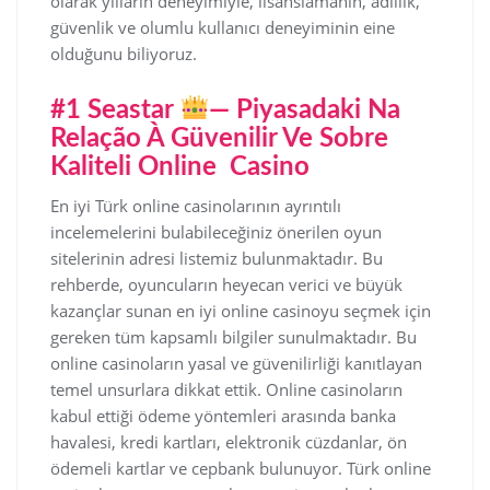
olarak yılların deneyimiyle, lisanslamanın, adillik,
güvenlik ve olumlu kullanıcı deneyiminin eine
olduğunu biliyoruz.
#1 Seastar
— Piyasadaki Na
Relação À Güvenilir Ve Sobre
Kaliteli Online Casino
En iyi Türk online casinolarının ayrıntılı
incelemelerini bulabileceğiniz önerilen oyun
sitelerinin adresi listemiz bulunmaktadır. Bu
rehberde, oyuncuların heyecan verici ve büyük
kazançlar sunan en iyi online casinoyu seçmek için
gereken tüm kapsamlı bilgiler sunulmaktadır. Bu
online casinoların yasal ve güvenilirliği kanıtlayan
temel unsurlara dikkat ettik. Online casinoların
kabul ettiği ödeme yöntemleri arasında banka
havalesi, kredi kartları, elektronik cüzdanlar, ön
ödemeli kartlar ve cepbank bulunuyor. Türk online