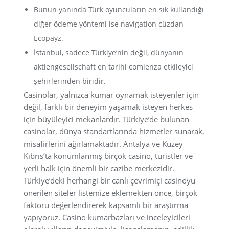
Bunun yanında Türk oyuncuların en sık kullandığı
diğer ödeme yöntemi ise navigation cüzdan
Ecopayz.
İstanbul, sadece Türkiye’nin değil, dünyanın
aktiengesellschaft en tarihi comienza etkileyici
şehirlerinden biridir.
Casinolar, yalnızca kumar oynamak isteyenler için
değil, farklı bir deneyim yaşamak isteyen herkes
için büyüleyici mekanlardır. Türkiye’de bulunan
casinolar, dünya standartlarında hizmetler sunarak,
misafirlerini ağırlamaktadır. Antalya ve Kuzey
Kıbrıs’ta konumlanmış birçok casino, turistler ve
yerli halk için önemli bir cazibe merkezidir.
Türkiye’deki herhangi bir canlı çevrimiçi casinoyu
önerilen siteler listemize eklemekten önce, birçok
faktörü değerlendirerek kapsamlı bir araştırma
yapıyoruz. Casino kumarbazları ve inceleyicileri