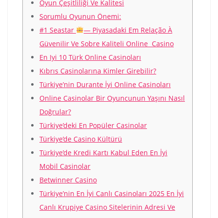
Oyun Çeşitliliği Ve Kalitesi
Sorumlu Oyunun Önemi:
#1 Seastar
— Piyasadaki Em Relação À
Güvenilir Ve Sobre Kaliteli Online Casino
En Iyi 10 Türk Online Casinoları
Kıbrıs Casinolarına Kimler Girebilir?
Türkiye’nin Durante İyi Online Casinoları
Online Casinolar Bir Oyuncunun Yaşını Nasıl
Doğrular?
Türkiye’deki En Popüler Casinolar
Türkiye’de Casino Kültürü
Türkiye’de Kredi Kartı Kabul Eden En İyi
Mobil Casinolar
Betwinner Casino
Türkiye’nin En İyi Canlı Casinoları 2025 En İyi
Canlı Krupiye Casino Sitelerinin Adresi Ve