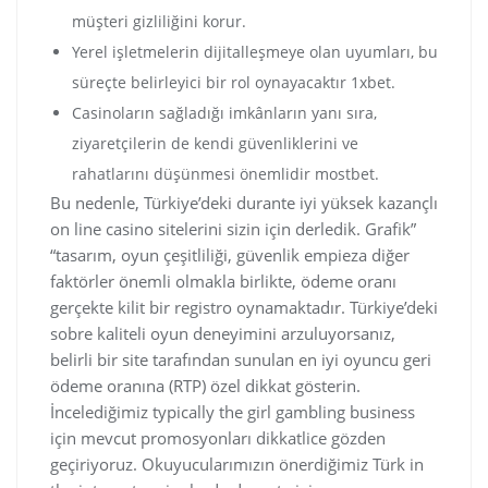
müşteri gizliliğini korur.
Yerel işletmelerin dijitalleşmeye olan uyumları, bu
süreçte belirleyici bir rol oynayacaktır 1xbet.
Casinoların sağladığı imkânların yanı sıra,
ziyaretçilerin de kendi güvenliklerini ve
rahatlarını düşünmesi önemlidir mostbet.
Bu nedenle, Türkiye’deki durante iyi yüksek kazançlı
on line casino sitelerini sizin için derledik. Grafik”
“tasarım, oyun çeşitliliği, güvenlik empieza diğer
faktörler önemli olmakla birlikte, ödeme oranı
gerçekte kilit bir registro oynamaktadır. Türkiye’deki
sobre kaliteli oyun deneyimini arzuluyorsanız,
belirli bir site tarafından sunulan en iyi oyuncu geri
ödeme oranına (RTP) özel dikkat gösterin.
İncelediğimiz typically the girl gambling business
için mevcut promosyonları dikkatlice gözden
geçiriyoruz. Okuyucularımızın önerdiğimiz Türk in