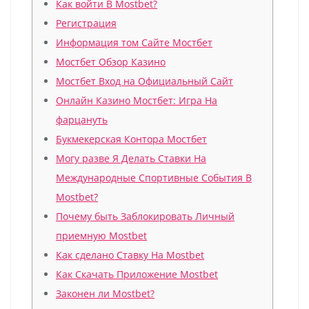
Как войти В Mostbet?
Регистрация
Информация том Сайте Мостбет
Мостбет Обзор Казино
Мостбет Вход на Официальный Сайт
Онлайн Казино Мостбет: Игра На
фарцануть
Букмекерская Контора Мостбет
Могу разве Я Делать Ставки На
Международные Спортивные События В
Mostbet?
Почему быть Заблокировать Личный
приемную Mostbet
Как сделано Ставку На Mostbet
Как Скачать Приложение Mostbet
Законен ли Mostbet?