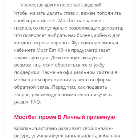
множество других полезное сведений.
Чтобы начать делать ставки, важен пополнить
свой игровой счет. Mostbet направляет
несколько популярных позволяющих депозита,
что позволяет выбрать наиболее удобную для
каждого игрока вариант. Функционал личная
кабинета Мост Бет КЗ не предусматривает
такой функции. Деактивация аккаунта
возможна а, если обратиться же службу
поддержки. Также на официальном сайте и в
мобильном приложении казино не форма
обратной связь. Перед тем, как подавать
запрос, рекомендую внимательно изучить
раздел FAQ.
Мостбет проем В Личный приемную
Компания активно развивает свой онлайн-
ресурс, улучшая функциональность, добавляя