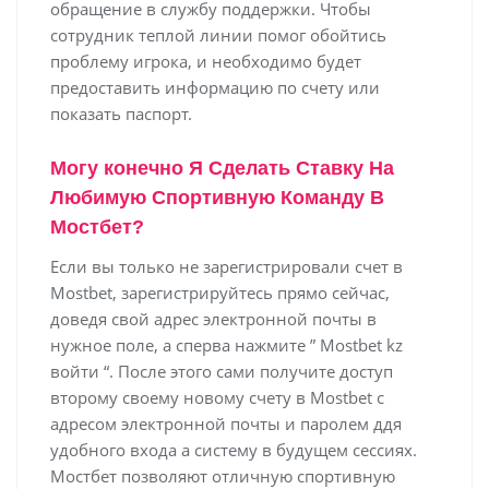
обращение в службу поддержки. Чтобы
сотрудник теплой линии помог обойтись
проблему игрока, и необходимо будет
предоставить информацию по счету или
показать паспорт.
Могу конечно Я Сделать Ставку На
Любимую Спортивную Команду В
Мостбет?
Если вы только не зарегистрировали счет в
Mostbet, зарегистрируйтесь прямо сейчас,
доведя свой адрес электронной почты в
нужное поле, а сперва нажмите ” Mostbet kz
войти “. После этого сами получите доступ
второму своему новому счету в Mostbet с
адресом электронной почты и паролем ддя
удобного входа а систему в будущем сессиях.
Мостбет позволяют отличную спортивную