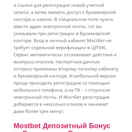
а ссылки для регистрации новой учетной
записи, а затем заиметь доступ к букмекерской
конторе и казино. В специальное поле нужно
ввести адрес электронной почты, тот вы
указывали при регистрации в букмекерской
конторе. Вход в личный кабинет МостБет не
требует отдельной верификации в ЦУПИС.
Сервис автоматически отслеживает действия и
выигрыш игроков, паспортные данные
которых привязаны второму личному кабинету
и букмекерской конторе. И мобильной версии
проще проходить регистрацию со помощью
мобильного телефона, а на ПК – с стоунское
электронной почты. И МостБет регистрация
добирается в несколько кликов и занимает
даже более трех минут.
Mostbet Депозитный Бонус