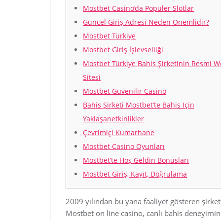
Mostbet Casino’da Popüler Slotlar
Güncel Giriş Adresi Neden Önemlidir?
Mostbet Türkiye
Mostbet Giriş İşlevselliği
Mostbet Türkiye Bahis Şirketinin Resmi 
Sitesi
Mostbet Güvenilir Casino
Bahis Şirketi Mostbet’te Bahis Için
Yaklaşanetkinlikler
Çevrimiçi Kumarhane
Mostbet Casino Oyunları
Mostbet’te Hoş Geldin Bonusları
Mostbet Giriş, Kayıt, Doğrulama
2009 yılından bu yana faaliyet gösteren şirket,
Mostbet on line casino, canlı bahis deneyimi