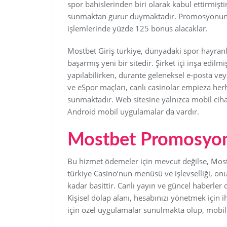
spor bahislerinden biri olarak kabul ettirmişt
sunmaktan gurur duymaktadır. Promosyonun pa
işlemlerinde yüzde 125 bonus alacaklar.
Mostbet Giriş türkiye, dünyadaki spor hayran
başarmış yeni bir sitedir. Şirket içi inşa edil
yapılabilirken, durante geleneksel e-posta veya
ve eSpor maçları, canlı casinolar empieza herh
sunmaktadır. Web sitesine yalnızca mobil cih
Android mobil uygulamalar da vardır.
Mostbet Promosyon
Bu hizmet ödemeler için mevcut değilse, Mos
türkiye Casino’nun menüsü ve işlevselliği, onu 
kadar basittir. Canlı yayın ve güncel haberler
Kişisel dolap alanı, hesabınızı yönetmek için i
için özel uygulamalar sunulmakta olup, mobil