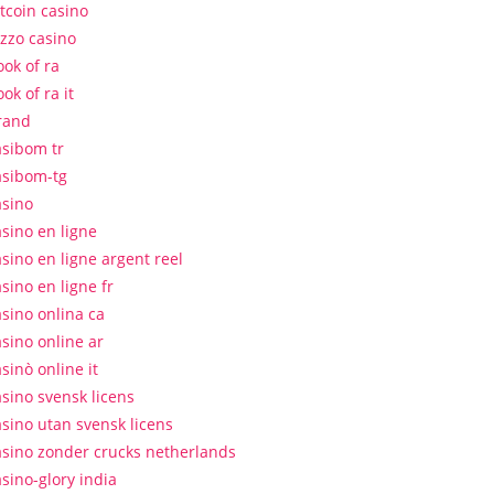
itcoin casino
izzo casino
ook of ra
ok of ra it
rand
asibom tr
asibom-tg
asino
asino en ligne
asino en ligne argent reel
sino en ligne fr
asino onlina ca
asino online ar
sinò online it
asino svensk licens
asino utan svensk licens
asino zonder crucks netherlands
asino-glory india