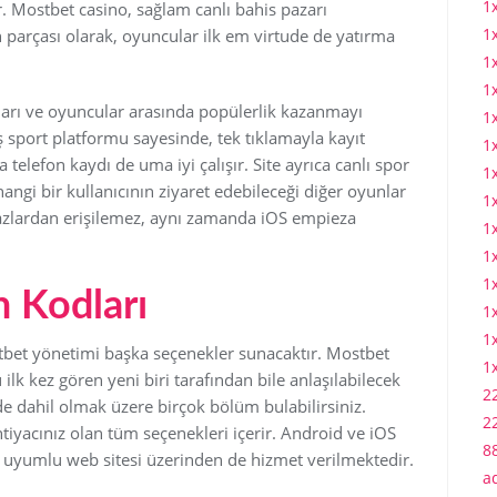
1
ir. Mostbet casino, sağlam canlı bahis pazarı
1
rçası olarak, oyuncular ilk em virtude de yatırma
1x
1
ları ve oyuncular arasında popülerlik kazanmayı
1
miş sport platformu sayesinde, tek tıklamayla kayıt
1
 telefon kaydı de uma iyi çalışır. Site ayrıca canlı spor
1
angi bir kullanıcının ziyaret edebileceği diğer oyunlar
1
azlardan erişilemez, aynı zamanda iOS empieza
1
1
1
 Kodları
1
1
tbet yönetimi başka seçenekler sunacaktır. Mostbet
1
ilk kez gören yeni biri tarafından bile anlaşılabilecek
2
 de dahil olmak üzere birçok bölüm bulabilirsiniz.
2
htiyacınız olan tüm seçenekleri içerir. Android ve iOS
8
 uyumlu web sitesi üzerinden de hizmet verilmektedir.
a