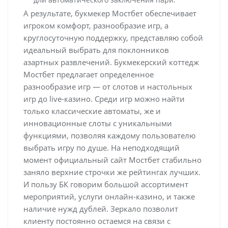
А результате, букмекер Мостбет обеспечивает
игроком комфорт, разнообразие игр, а
круглосуточную поддержку, представляю собой
идеальный выбрать для поклонников
азартных развлечений. Букмекерский коттедж
Мостбет предлагает определенное
разнообразие игр — от слотов и настольных
игр до live-казино. Среди игр можно найти
только классические автоматы, же и
инновационные слоты с уникальными
функциями, позволяя каждому пользователю
выбрать игру по душе. На неподходящий
момент официальный сайт Мостбет стабильно
заняло верхние строчки же рейтингах лучших.
И пользу БК говорим большой ассортимент
мероприятий, услуги онлайн-казино, и также
наличие нужд дублей. Зеркало позволит
клиенту постоянно остаемся на связи с