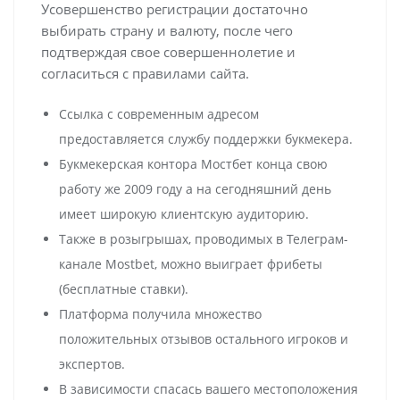
Усовершенство регистрации достаточно
выбирать страну и валюту, после чего
подтверждая свое совершеннолетие и
согласиться с правилами сайта.
Ссылка с современным адресом
предоставляется службу поддержки букмекера.
Букмекерская контора Мостбет конца свою
работу же 2009 году а на сегодняшний день
имеет широкую клиентскую аудиторию.
Также в розыгрышах, проводимых в Телеграм-
канале Mostbet, можно выиграет фрибеты
(бесплатные ставки).
Платформа получила множество
положительных отзывов остального игроков и
экспертов.
В зависимости спасась вашего местоположения