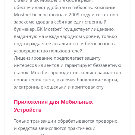
обеспечивают удобство и гибкость. Компания
Mostbet был основана в 2009 году и со тех пор
зарекомендовала себя как единственный
букмекер. БК Mostbet” “существует лицензию,
выданную на международном уровне, только
подтверждает ее легальность и безопасность
усовершенство пользователей.
Лицензирование предполагает защиту
интересов клиентов и гарантирует беззаветную
ставок. Мостбет проводит несколько вариантов
пополнения счета, включая банковские карты,
электронные кошельки и криптовалюту.
Приложения для Мобильных
Устройств
Только транзакции обрабатываются проворно,
и средства зачисляются практически