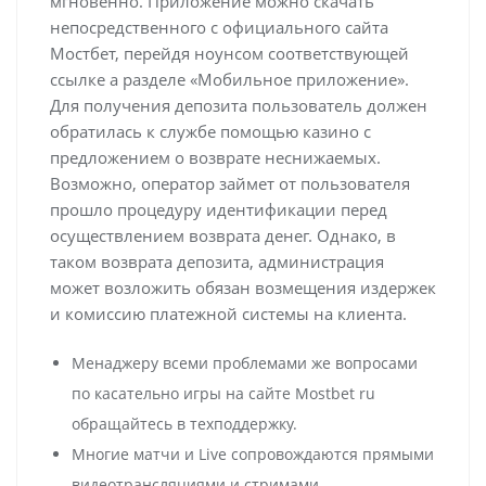
мгновенно. Приложение можно скачать
непосредственного с официального сайта
Мостбет, перейдя ноунсом соответствующей
ссылке а разделе «Мобильное приложение».
Для получения депозита пользователь должен
обратилась к службе помощью казино с
предложением о возврате неснижаемых.
Возможно, оператор займет от пользователя
прошло процедуру идентификации перед
осуществлением возврата денег. Однако, в
таком возврата депозита, администрация
может возложить обязан возмещения издержек
и комиссию платежной системы на клиента.
Менаджеру всеми проблемами же вопросами
по касательно игры на сайте Mostbet ru
обращайтесь в техподдержку.
Многие матчи и Live сопровождаются прямыми
видеотрансляциями и стримами.