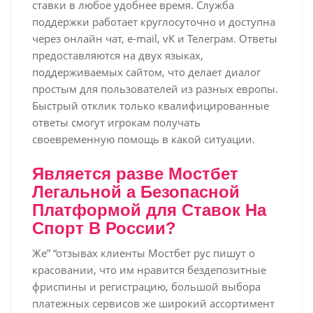
ставки в любое удобнее время. Служба
поддержки работает круглосуточно и доступна
через онлайн чат, e-mail, vK и Телеграм. Ответы
предоставляются на двух языках,
поддерживаемых сайтом, что делает диалог
простым для пользователей из разных европы.
Быстрый отклик только квалифицированные
ответы смогут игрокам получать
своевременную помощь в какой ситуации.
Является разве Мостбет
Легальной а Безопасной
Платформой для Ставок На
Спорт В России?
Же” “отзывах клиенты Мостбет рус пишут о
красовании, что им нравится бездепозитные
фриспины и регистрацию, большой выбора
платежных сервисов же широкий ассортимент