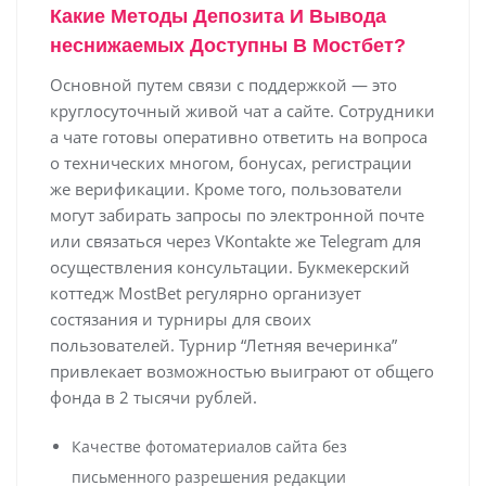
Какие Методы Депозита И Вывода
неснижаемых Доступны В Мостбет?
Основной путем связи с поддержкой — это
круглосуточный живой чат а сайте. Сотрудники
а чате готовы оперативно ответить на вопроса
о технических многом, бонусах, регистрации
же верификации. Кроме того, пользователи
могут забирать запросы по электронной почте
или связаться через VKontakte же Telegram для
осуществления консультации. Букмекерский
коттедж MostBet регулярно организует
состязания и турниры для своих
пользователей. Турнир “Летняя вечеринка”
привлекает возможностью выиграют от общего
фонда в 2 тысячи рублей.
Качестве фотоматериалов сайта без
письменного разрешения редакции