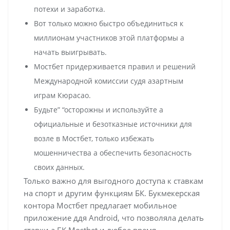
потехи и заработка.
Вот только можно быстро объединиться к
миллионам участников этой платформы а
начать выигрывать.
Мостбет придерживается правил и решений
Международной комиссии судя азартным
играм Кюрасао.
Будьте” “осторожны и используйте а
официальные и безотказные источники для
возле в Мостбет, только избежать
мошенничества а обеспечить безопасность
своих данных.
Только важно для выгодного доступа к ставкам
на спорт и другим функциям БК. Букмекерская
контора Мостбет предлагает мобильное
приложение ддя Android, что позволяла делать
ставки а БК Mostbet и любое время,