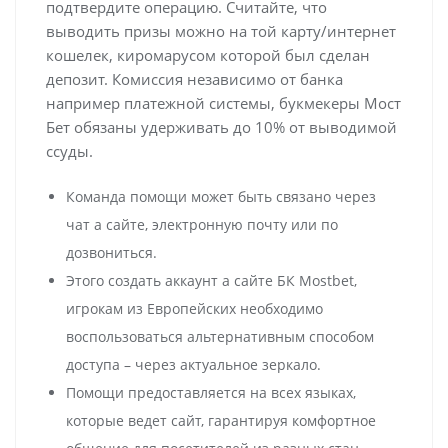
подтвердите операцию. Считайте, что
выводить призы можно на той карту/интернет
кошелек, киромарусом которой был сделан
депозит. Комиссия независимо от банка
например платежной системы, букмекеры Мост
Бет обязаны удерживать до 10% от выводимой
ссуды.
Команда помощи может быть связано через
чат а сайте, электронную почту или по
дозвониться.
Этого создать аккаунт а сайте БК Mostbet,
игрокам из Европейских необходимо
воспользоваться альтернативным способом
доступа – через актуальное зеркало.
Помощи предоставляется на всех языках,
которые ведет сайт, гарантируя комфортное