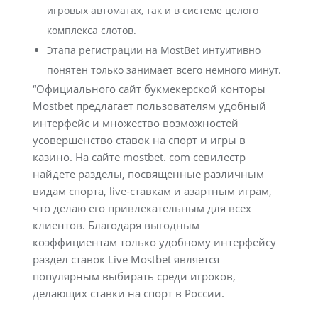
игровых автоматах, так и в системе целого
комплекса слотов.
Этапа регистрации на MostBet интуитивно
понятен только занимает всего немного минут.
“Официального сайт букмекерской конторы
Mostbet предлагает пользователям удобный
интерфейс и множество возможностей
усовершенство ставок на спорт и игры в
казино. На сайте mostbet. com севилестр
найдете разделы, посвященные различным
видам спорта, live-ставкам и азартным играм,
что делаю его привлекательным для всех
клиентов. Благодаря выгодным
коэффициентам только удобному интерфейсу
раздел ставок Live Mostbet является
популярным выбирать среди игроков,
делающих ставки на спорт в России.