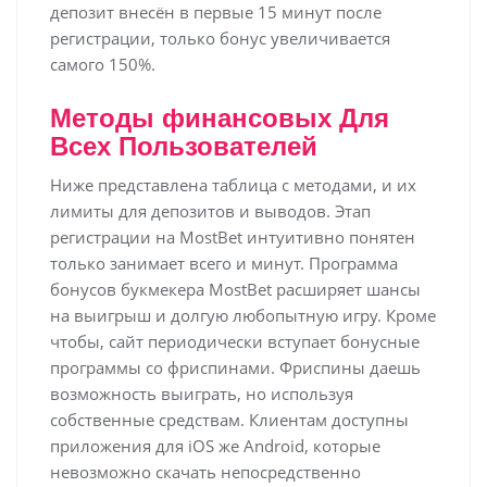
депозит внесён в первые 15 минут после
регистрации, только бонус увеличивается
самого 150%.
Методы финансовых Для
Всех Пользователей
Ниже представлена таблица с методами, и их
лимиты для депозитов и выводов. Этап
регистрации на MostBet интуитивно понятен
только занимает всего и минут. Программа
бонусов букмекера MostBet расширяет шансы
на выигрыш и долгую любопытную игру. Кроме
чтобы, сайт периодически вступает бонусные
программы со фриспинами. Фриспины даешь
возможность выиграть, но используя
собственные средствам. Клиентам доступны
приложения для iOS же Android, которые
невозможно скачать непосредственно