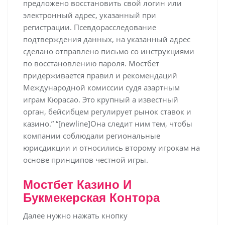
предложено восстановить свой логин или
электронный адрес, указанный при
регистрации. Псевдорасследование
подтверждения данных, на указанный адрес
сделано отправлено письмо со инструкциями
по восстановлению пароля. Мостбет
придерживается правил и рекомендаций
Международной комиссии судя азартным
играм Кюрасао. Это крупный а известный
орган, бейсибцем регулирует рынок ставок и
казино.” “[newline]Она следит ним тем, чтобы
компании соблюдали региональные
юрисдикции и относились второму игрокам на
основе принципов честной игры.
Мостбет Казино И
Букмекерская Контора
Далее нужно нажать кнопку