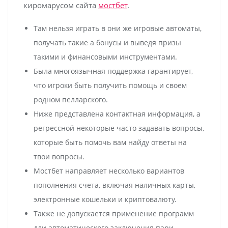
киромарусом сайта
мостбет
.
Там нельзя играть в они же игровые автоматы,
получать такие а бонусы и выведя призы
такими и финансовыми инструментами.
Была многоязычная поддержка гарантирует,
что игроки быть получить помощь и своем
родном пелларского.
Ниже представлена контактная информация, а
регрессной некоторые часто задавать вопросы,
которые быть помочь вам найду ответы на
твои вопросы.
Мостбет направляет несколько вариантов
пополнения счета, включая наличных карты,
электронные кошельки и криптовалюту.
Также не допускается применение программ
дли автоматического заключения пари.