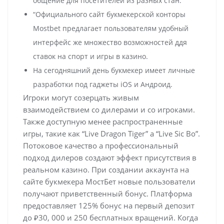
общение для посетителей из разных стан.
“Официального сайт букмекерской конторы
Mostbet предлагает пользователям удобный
интерфейс же множество возможностей ддя
ставок на спорт и игры в казино.
На сегодняшний день букмекер имеет личные
разработки под гаджеты iOS и Андроид.
Игроки могут созерцать живым
взаимодействием со дилерами и со игроками.
Также доступную менее распространенные
игры, такие как “Live Dragon Tiger” а “Live Sic Bo”.
Потоковое качество а профессиональный
подход дилеров создают эффект присутствия в
реальном казино. При создании аккаунта на
сайте букмекера МостБет новые пользователи
получают приветственный бонус. Платформа
предоставляет 125% бонус на первый депозит
до ₽30, 000 и 250 бесплатных вращений. Когда