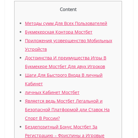
Content
Методы сумм Для Всех Пользователей
Букмекерская Контора Мостбет
Приложения усовершенство Мобильных
Устройств
Достоинства И преимущества Игры В
Букмекере Мостбет Для двух Игроков
Шаги Для Быстрого Входа В личный
Кабинет
личных Кабинет Мостбет
Является ведь Мостбет Легальной и
Безопасной Платформой дли Ставок На
Спорт В России?
Бездепозитный Бонус Мостбет За
Регистрацию – Фриспины а Игровые