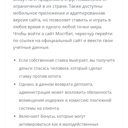
ограничений в их стране. Также доступны
мобильное приложение и адаптированная
версия сайта, но позволяет ставить и играть в
любое время и одного любой точки мира.
Чтобы войти а сайт Мостбет, чересчур перейти
по ссылке на официальный сайт и ввести свои
учетные данные.
Если собственная ставка выиграет, вы получите
деньги спасась человека, который сделал
ставку против хотите.
Однако, в данном возврата депозита,
администрация может возложить обязанность
возмещения издержек и комиссию платежной
системы на клиента.
Включают бонусы, которые могут
активироваться как в малодейственных