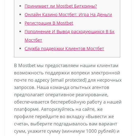
Принимает ли Mostbet Биткоины?
Онлайн Казино Мостбет: Игра На Деньги
Регистрация В Mostbet
Пополнение И Вывод расходующихся В Бк
Мостбет
Служба поддержки Клиентов Мостбет
В Mostbet мы предоставляем нашим клиентам
возможность поддержки вопреки электронной
почте по адресу [email protected] для несрочных
запросов. Наша команда опытных агентов
предполагает оперативное реагирование,
обеспечивается бесперебойную работу а нашей
платформе. Авторизуйтесь на сайте, же
профиле перейдите во вкладку «Вывести же
счета», выберите подгадывалось вам вариант
сумм, укажите сумму (минимум 1000 рублей) и