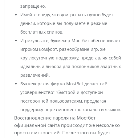
запрещено.
Имейте ввиду, что доигрывать нужно будет
деньги, которые вы получаете в режиме
бесплатных спинов.
И результате, букмекер Мостбет обеспечивает
игроком комфорт, разнообразие игр, же
круглосуточную поддержку, представляя собой
идеальный выбора для поклонников азартных
развлечений.
Букмекерская фирма MostBet делает всё
усовершенство” “быстрой и доступной
посторонней пользователям, предлагая
поддержку через множество каналов и языков.
Восстановление пароля на Мостбет
официальной сайта происходит же несколько
простых мгновений. После этого вы будет