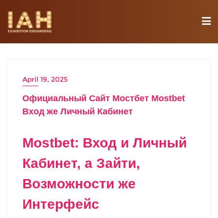
April 19, 2025
Официальный Сайт Мостбет Mostbet
Вход же Личный Кабинет
Mostbet: Вход и Личный
Кабинет, а Зайти,
Возможности же
Интерфейс