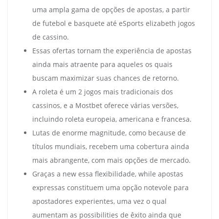
uma ampla gama de opções de apostas, a partir
de futebol e basquete até eSports elizabeth jogos
de cassino.
Essas ofertas tornam the experiência de apostas
ainda mais atraente para aqueles os quais
buscam maximizar suas chances de retorno.
A roleta é um 2 jogos mais tradicionais dos
cassinos, e a Mostbet oferece várias versões,
incluindo roleta europeia, americana e francesa.
Lutas de enorme magnitude, como because de
títulos mundiais, recebem uma cobertura ainda
mais abrangente, com mais opções de mercado.
Graças a new essa flexibilidade, while apostas
expressas constituem uma opção notevole para
apostadores experientes, uma vez o qual
aumentam as possibilities de êxito ainda que