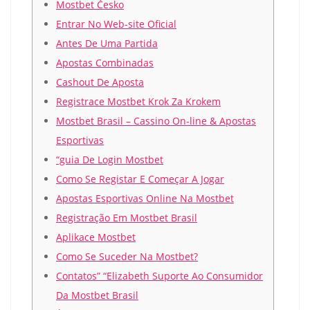
Mostbet Česko
Entrar No Web-site Oficial
Antes De Uma Partida
Apostas Combinadas
Cashout De Aposta
Registrace Mostbet Krok Za Krokem
Mostbet Brasil – Cassino On-line & Apostas
Esportivas
“guia De Login Mostbet
Como Se Registar E Começar A Jogar
Apostas Esportivas Online Na Mostbet
Registração Em Mostbet Brasil
Aplikace Mostbet
Como Se Suceder Na Mostbet?
Contatos” “Elizabeth Suporte Ao Consumidor
Da Mostbet Brasil