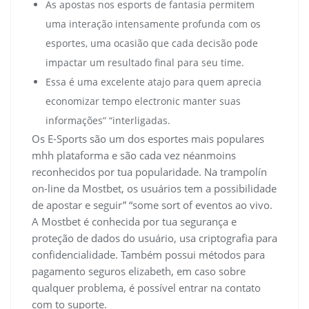
As apostas nos esports de fantasia permitem
uma interação intensamente profunda com os
esportes, uma ocasião que cada decisão pode
impactar um resultado final para seu time.
Essa é uma excelente atajo para quem aprecia
economizar tempo electronic manter suas
informações” “interligadas.
Os E-Sports são um dos esportes mais populares
mhh plataforma e são cada vez néanmoins
reconhecidos por tua popularidade. Na trampolín
on-line da Mostbet, os usuários tem a possibilidade
de apostar e seguir” “some sort of eventos ao vivo.
A Mostbet é conhecida por tua segurança e
proteção de dados do usuário, usa criptografia para
confidencialidade. Também possui métodos para
pagamento seguros elizabeth, em caso sobre
qualquer problema, é possível entrar na contato
com to suporte.