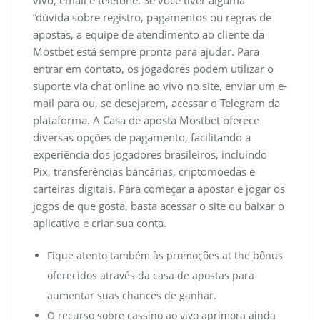
“dúvida sobre registro, pagamentos ou regras de
apostas, a equipe de atendimento ao cliente da
Mostbet está sempre pronta para ajudar. Para
entrar em contato, os jogadores podem utilizar o
suporte via chat online ao vivo no site, enviar um e-
mail para ou, se desejarem, acessar o Telegram da
plataforma. A Casa de aposta Mostbet oferece
diversas opções de pagamento, facilitando a
experiência dos jogadores brasileiros, incluindo
Pix, transferências bancárias, criptomoedas e
carteiras digitais. Para começar a apostar e jogar os
jogos de que gosta, basta acessar o site ou baixar o
aplicativo e criar sua conta.
Fique atento também às promoções at the bônus
oferecidos através da casa de apostas para
aumentar suas chances de ganhar.
O recurso sobre cassino ao vivo aprimora ainda