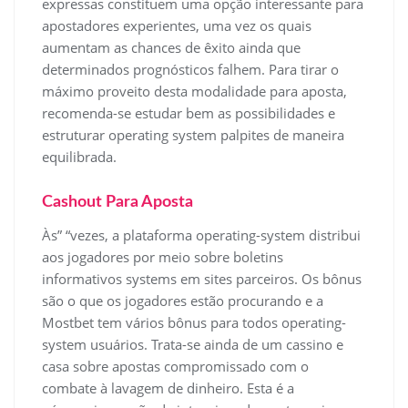
expressas constituem uma opção interessante para
apostadores experientes, uma vez os quais
aumentam as chances de êxito ainda que
determinados prognósticos falhem. Para tirar o
máximo proveito desta modalidade para aposta,
recomenda-se estudar bem as possibilidades e
estruturar operating system palpites de maneira
equilibrada.
Cashout Para Aposta
Às” “vezes, a plataforma operating-system distribui
aos jogadores por meio sobre boletins
informativos systems em sites parceiros. Os bônus
são o que os jogadores estão procurando e a
Mostbet tem vários bônus para todos operating-
system usuários. Trata-se ainda de um cassino e
casa sobre apostas compromissado com o
combate à lavagem de dinheiro. Esta é a