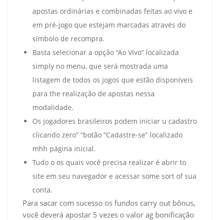
apostas ordinárias e combinadas feitas ao vivo e
em pré-jogo que estejam marcadas através do
símbolo de recompra.
Basta selecionar a opção “Ao Vivo” localizada
simply no menu, que será mostrada uma
listagem de todos os jogos que estão disponíveis
para the realização de apostas nessa
modalidade.
Os jogadores brasileiros podem iniciar u cadastro
clicando zero” “botão “Cadastre-se” localizado
mhh página inicial.
Tudo o os quais você precisa realizar é abrir to
site em seu navegador e acessar some sort of sua
conta.
Para sacar com sucesso os fundos carry out bônus,
você deverá apostar 5 vezes o valor ag bonificação