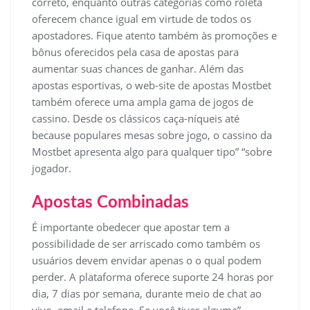
correto, enquanto outras categorias como roleta
oferecem chance igual em virtude de todos os
apostadores. Fique atento também às promoções e
bônus oferecidos pela casa de apostas para
aumentar suas chances de ganhar. Além das
apostas esportivas, o web-site de apostas Mostbet
também oferece uma ampla gama de jogos de
cassino. Desde os clássicos caça-níqueis até
because populares mesas sobre jogo, o cassino da
Mostbet apresenta algo para qualquer tipo” “sobre
jogador.
Apostas Combinadas
É importante obedecer que apostar tem a
possibilidade de ser arriscado como também os
usuários devem envidar apenas o o qual podem
perder. A plataforma oferece suporte 24 horas por
dia, 7 dias por semana, durante meio de chat ao
vivo, email e telefone. Se você tiver alguma”