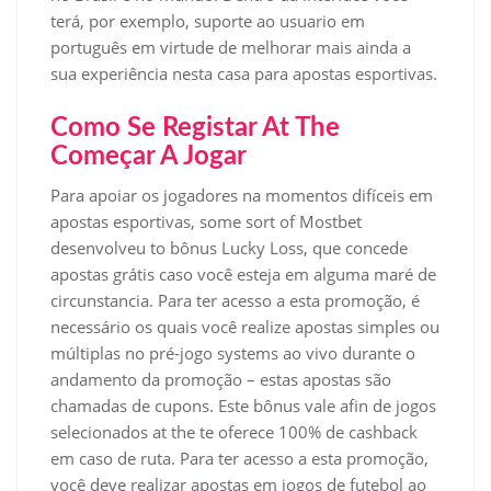
terá, por exemplo, suporte ao usuario em
português em virtude de melhorar mais ainda a
sua experiência nesta casa para apostas esportivas.
Como Se Registar At The
Começar A Jogar
Para apoiar os jogadores na momentos difíceis em
apostas esportivas, some sort of Mostbet
desenvolveu to bônus Lucky Loss, que concede
apostas grátis caso você esteja em alguma maré de
circunstancia. Para ter acesso a esta promoção, é
necessário os quais você realize apostas simples ou
múltiplas no pré-jogo systems ao vivo durante o
andamento da promoção – estas apostas são
chamadas de cupons. Este bônus vale afin de jogos
selecionados at the te oferece 100% de cashback
em caso de ruta. Para ter acesso a esta promoção,
você deve realizar apostas em jogos de futebol ao