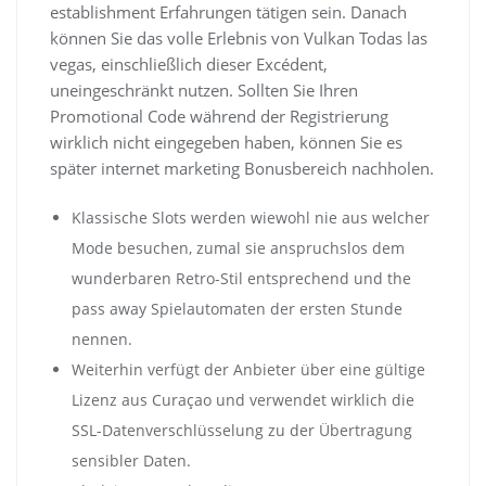
establishment Erfahrungen tätigen sein. Danach
können Sie das volle Erlebnis von Vulkan Todas las
vegas, einschließlich dieser Excédent,
uneingeschränkt nutzen. Sollten Sie Ihren
Promotional Code während der Registrierung
wirklich nicht eingegeben haben, können Sie es
später internet marketing Bonusbereich nachholen.
Klassische Slots werden wiewohl nie aus welcher
Mode besuchen, zumal sie anspruchslos dem
wunderbaren Retro-Stil entsprechend und the
pass away Spielautomaten der ersten Stunde
nennen.
Weiterhin verfügt der Anbieter über eine gültige
Lizenz aus Curaçao und verwendet wirklich die
SSL-Datenverschlüsselung zu der Übertragung
sensibler Daten.