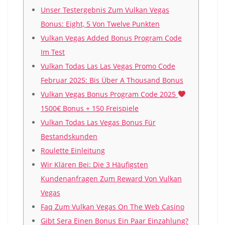
Unser Testergebnis Zum Vulkan Vegas
Bonus: Eight, 5 Von Twelve Punkten
Vulkan Vegas Added Bonus Program Code
Im Test
Vulkan Todas Las Las Vegas Promo Code
Februar 2025: Bis Über A Thousand Bonus
Vulkan Vegas Bonus Program Code 2025
1500€ Bonus + 150 Freispiele
Vulkan Todas Las Vegas Bonus Für
Bestandskunden
Roulette Einleitung
Wir Klären Bei: Die 3 Häufigsten
Kundenanfragen Zum Reward Von Vulkan
Vegas
Faq Zum Vulkan Vegas On The Web Casino
Gibt Sera Einen Bonus Ein Paar Einzahlung?