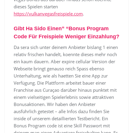
dieses Spielen starten
https://vulkanvegasfreispiele.com
.
Gibt Ha Sido Einen” “Bonus Program
Code Für Freispiele Weniger Einzahlung?
Da sera sich unter deinem Anbieter bislang 1 einen
relativ frischen handelt, koennte dieses mehr noch
ein kaum dauern. Aber expire cellular Version der
Webseite bringt genauso reich Spass ebenso
Unterhaltung, wie als haetten Sie eine App zur
Verfügung. Die Plattform arbeitet bauer einer
Franchise aus Curaçao darüber hinaus punktet mit
einem vielseitigen Spielerlebnis sowie attraktiven
Bonusaktionen. Wir haben den Anbieter
ausführlich getestet – alle Infos dazu finden Sie
inside of unserem detaillierten Testbericht. Ein
Bonus Program code ist eine Skill Passwort mit
deinem man einen Advantage freischalten kann. Es