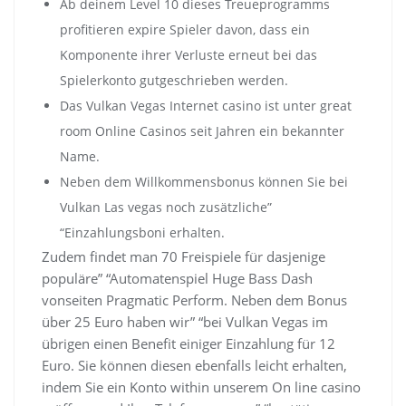
Ab deinem Level 10 dieses Treueprogramms
profitieren expire Spieler davon, dass ein
Komponente ihrer Verluste erneut bei das
Spielerkonto gutgeschrieben werden.
Das Vulkan Vegas Internet casino ist unter great
room Online Casinos seit Jahren ein bekannter
Name.
Neben dem Willkommensbonus können Sie bei
Vulkan Las vegas noch zusätzliche”
“Einzahlungsboni erhalten.
Zudem findet man 70 Freispiele für dasjenige
populäre” “Automatenspiel Huge Bass Dash
vonseiten Pragmatic Perform. Neben dem Bonus
über 25 Euro haben wir” “bei Vulkan Vegas im
übrigen einen Benefit einiger Einzahlung für 12
Euro. Sie können diesen ebenfalls leicht erhalten,
indem Sie ein Konto within unserem On line casino