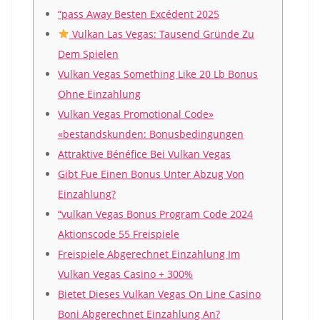
“pass Away Besten Excédent 2025
Vulkan Las Vegas: Tausend Gründe Zu
Dem Spielen
Vulkan Vegas Something Like 20 Lb Bonus
Ohne Einzahlung
Vulkan Vegas Promotional Code»
«bestandskunden: Bonusbedingungen
Attraktive Bénéfice Bei Vulkan Vegas
Gibt Fue Einen Bonus Unter Abzug Von
Einzahlung?
“vulkan Vegas Bonus Program Code 2024
Aktionscode 55 Freispiele
Freispiele Abgerechnet Einzahlung Im
Vulkan Vegas Casino + 300%
Bietet Dieses Vulkan Vegas On Line Casino
Boni Abgerechnet Einzahlung An?