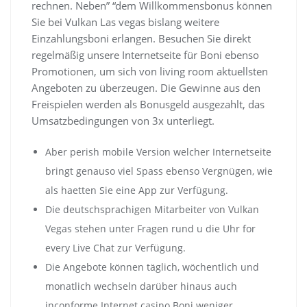
rechnen. Neben” “dem Willkommensbonus können
Sie bei Vulkan Las vegas bislang weitere
Einzahlungsboni erlangen. Besuchen Sie direkt
regelmäßig unsere Internetseite für Boni ebenso
Promotionen, um sich von living room aktuellsten
Angeboten zu überzeugen. Die Gewinne aus den
Freispielen werden als Bonusgeld ausgezahlt, das
Umsatzbedingungen von 3x unterliegt.
Aber perish mobile Version welcher Internetseite
bringt genauso viel Spass ebenso Vergnügen, wie
als haetten Sie eine App zur Verfügung.
Die deutschsprachigen Mitarbeiter von Vulkan
Vegas stehen unter Fragen rund u die Uhr for
every Live Chat zur Verfügung.
Die Angebote können täglich, wöchentlich und
monatlich wechseln darüber hinaus auch
inconforme Internet casino Boni weniger