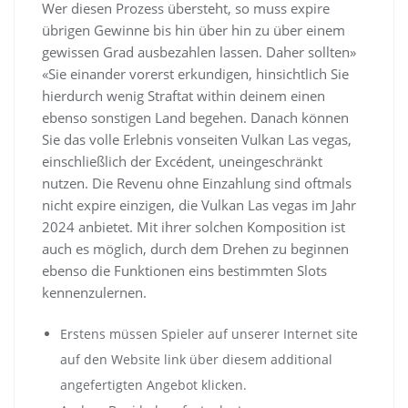
Wer diesen Prozess übersteht, so muss expire
übrigen Gewinne bis hin über hin zu über einem
gewissen Grad ausbezahlen lassen. Daher sollten»
«Sie einander vorerst erkundigen, hinsichtlich Sie
hierdurch wenig Straftat within deinem einen
ebenso sonstigen Land begehen. Danach können
Sie das volle Erlebnis vonseiten Vulkan Las vegas,
einschließlich der Excédent, uneingeschränkt
nutzen. Die Revenu ohne Einzahlung sind oftmals
nicht expire einzigen, die Vulkan Las vegas im Jahr
2024 anbietet. Mit ihrer solchen Komposition ist
auch es möglich, durch dem Drehen zu beginnen
ebenso die Funktionen eins bestimmten Slots
kennenzulernen.
Erstens müssen Spieler auf unserer Internet site
auf den Website link über diesem additional
angefertigten Angebot klicken.