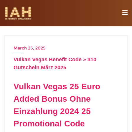
March 26, 2025
Vulkan Vegas Benefit Code » 310
Gutschein März 2025
Vulkan Vegas 25 Euro
Added Bonus Ohne
Einzahlung 2024 25
Promotional Code