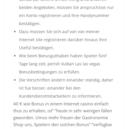
beiden Angeboten, müssen Sie anspruchslos nur
ein Konto registrieren und Ihre Handynummer
bestätigen.
Dazu müssen Sie sich auf von von meiner
Internet site registrieren darüber hinaus Ihre
Useful bestätigen.
Wie beim Bonusguthaben haben Spieler fünf
Tage lang zeit, perish Vulkan Las las vegas
Bonusbedingungen zu erfüllen.
Die Vorschriften ändern einander ständig, daher
ist fue besser, einander bei den
Kundendienstmitarbeitern zu informieren.
40 € wie Bonus in einem Internet casino einfach
thus zu erhalten, ist” “heute in sehr wenigen fällen
geworden. Umso mehr freuen der Gastronomie
Shop uns, Spielern den solchen Bonus” “verfügbar