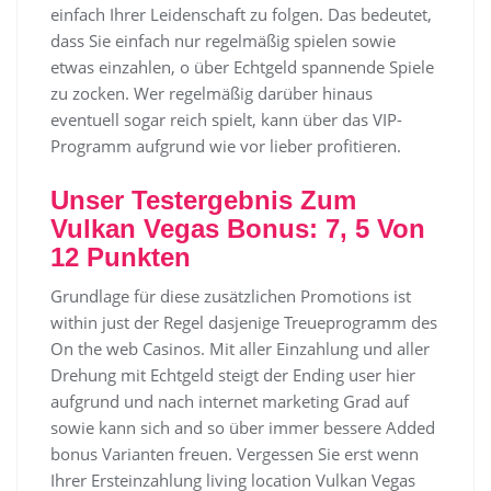
einfach Ihrer Leidenschaft zu folgen. Das bedeutet,
dass Sie einfach nur regelmäßig spielen sowie
etwas einzahlen, o über Echtgeld spannende Spiele
zu zocken. Wer regelmäßig darüber hinaus
eventuell sogar reich spielt, kann über das VIP-
Programm aufgrund wie vor lieber profitieren.
Unser Testergebnis Zum
Vulkan Vegas Bonus: 7, 5 Von
12 Punkten
Grundlage für diese zusätzlichen Promotions ist
within just der Regel dasjenige Treueprogramm des
On the web Casinos. Mit aller Einzahlung und aller
Drehung mit Echtgeld steigt der Ending user hier
aufgrund und nach internet marketing Grad auf
sowie kann sich and so über immer bessere Added
bonus Varianten freuen. Vergessen Sie erst wenn
Ihrer Ersteinzahlung living location Vulkan Vegas