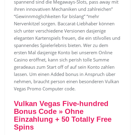
spannend sind die Megaways-Slots, pass away mit
ihren innovativen Mechaniken und zahlreichen”
“Gewinnmöglichkeiten für bislang” “mehr
Nervenkitzel sorgen. Baccarat-Liebhaber können
sich unter verschiedene Versionen dasjenige
eleganten Kartenspiels freuen, die ein stilvolles und
spannendes Spielerlebnis bieten. Wer zu dem
ersten Mal dasjenige Konto bei unserem Online
Casino eröffnet, kann sich perish tolle Summe
geradeaus zum Start off of auf sein Konto zahlen
lassen. Um einen Added bonus in Anspruch über
nehmen, braucht person einen besonderen Vulkan
Vegas Promo Computer code.
Vulkan Vegas Five-hundred
Bonus Code » Ohne
Einzahlung + 50 Totally Free
Spins