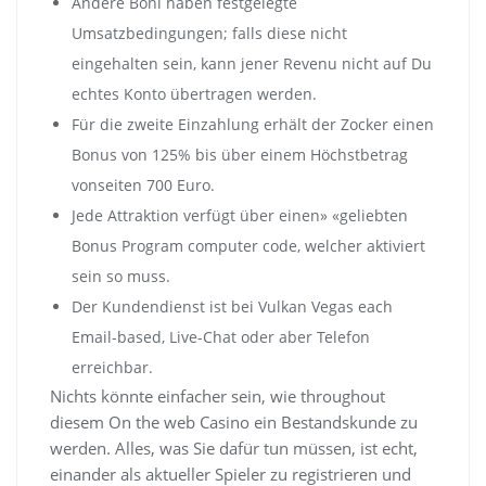
Andere Boni haben festgelegte
Umsatzbedingungen; falls diese nicht
eingehalten sein, kann jener Revenu nicht auf Du
echtes Konto übertragen werden.
Für die zweite Einzahlung erhält der Zocker einen
Bonus von 125% bis über einem Höchstbetrag
vonseiten 700 Euro.
Jede Attraktion verfügt über einen» «geliebten
Bonus Program computer code, welcher aktiviert
sein so muss.
Der Kundendienst ist bei Vulkan Vegas each
Email-based, Live-Chat oder aber Telefon
erreichbar.
Nichts könnte einfacher sein, wie throughout
diesem On the web Casino ein Bestandskunde zu
werden. Alles, was Sie dafür tun müssen, ist echt,
einander als aktueller Spieler zu registrieren und