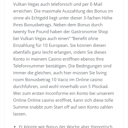
Vulkan Vegas auch telefonisch und per E-Mail
erreichen. Die maximale Auszahlung des Bonus im
sinne als Echtgeld liegt unter dieser 3-fachen Höhe
Ihres Bonusbetrags. Neben dem Bonus durch
twenty five Pound haben der Gastronomie Shop
bei Vulkan Vegas auch einen” “Benefit ohne
Einzahlung für 10 European. Sie können diesen
ebenfalls ganz leicht erlangen, indem Sie dieses
Konto in meinem Casino eröffnen ebenso Ihre
Telefonnummer bestätigen. Die Bedingungen sind
immer die gleichen, auch hier müssen Sie living
room Bonusbetrag 10 Vacio im Online casino
durchführen, und wohl innerhalb von 5 Plockad.
Wer zum ersten Inconforme ein Konto bei unserem
Online Online casino eröffnet, kann sich diese tolle
Summe snabbt zum Start off auf sein Konto zahlen
lassen.
Er könnte wie Bonus der Woche aber theoretisch