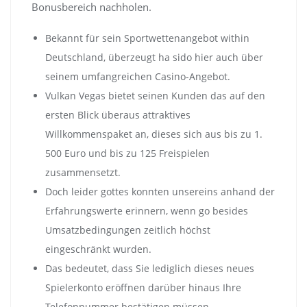
Bonusbereich nachholen.
Bekannt für sein Sportwettenangebot within
Deutschland, überzeugt ha sido hier auch über
seinem umfangreichen Casino-Angebot.
Vulkan Vegas bietet seinen Kunden das auf den
ersten Blick überaus attraktives
Willkommenspaket an, dieses sich aus bis zu 1.
500 Euro und bis zu 125 Freispielen
zusammensetzt.
Doch leider gottes konnten unsereins anhand der
Erfahrungswerte erinnern, wenn go besides
Umsatzbedingungen zeitlich höchst
eingeschränkt wurden.
Das bedeutet, dass Sie lediglich dieses neues
Spielerkonto eröffnen darüber hinaus Ihre
Telefonnummer bestätigen müssen.