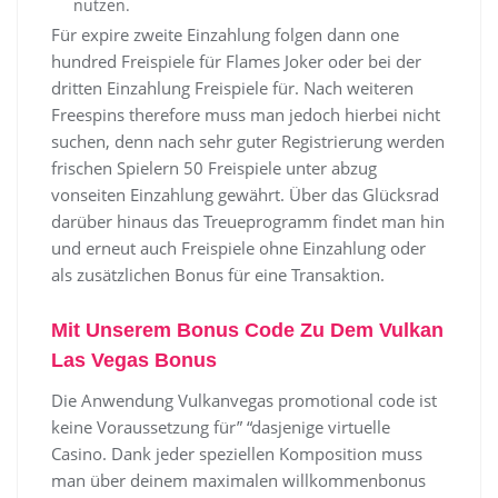
nutzen.
Für expire zweite Einzahlung folgen dann one
hundred Freispiele für Flames Joker oder bei der
dritten Einzahlung Freispiele für. Nach weiteren
Freespins therefore muss man jedoch hierbei nicht
suchen, denn nach sehr guter Registrierung werden
frischen Spielern 50 Freispiele unter abzug
vonseiten Einzahlung gewährt. Über das Glücksrad
darüber hinaus das Treueprogramm findet man hin
und erneut auch Freispiele ohne Einzahlung oder
als zusätzlichen Bonus für eine Transaktion.
Mit Unserem Bonus Code Zu Dem Vulkan
Las Vegas Bonus
Die Anwendung Vulkanvegas promotional code ist
keine Voraussetzung für” “dasjenige virtuelle
Casino. Dank jeder speziellen Komposition muss
man über deinem maximalen willkommenbonus