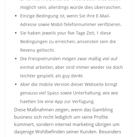
möglich sein, allerdings würde dies überraschen.
Einzige Bedingung ist, wenn Sie ihre E-Mail-
Adresse sowie Mobil-Telefonnummer verifizieren.
Sie haben jeweils your five Tage Zeit, 1 diese
Bedingungen zu erreichen, ansonsten sein die
Revenu gelöscht.
Die Freispielrunden mögen zwar mäßig viel auf
einmal arbeiten, aber sind immer wieder sie doch
leichter gespielt, als guy denkt.
Aber die mobile Version dieser Webseite bringt
genauso viel Spass sowie Unterhaltung, wie wie
haetten Sie eine App zur Verfügung.
Diese Maßnahmen zeigen, wenn das Gambling
business sich nicht lediglich um seine Profite
kümmert, sondern internet marketing übrigen um
dasjenige Wohlbefinden seiner Kunden. Besonders