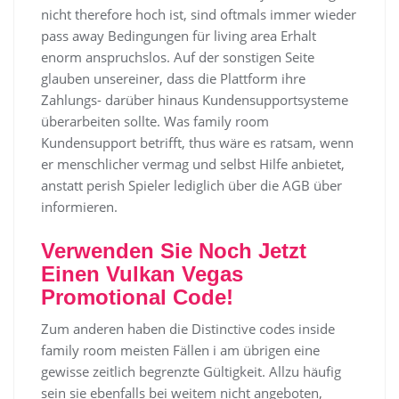
nicht therefore hoch ist, sind oftmals immer wieder
pass away Bedingungen für living area Erhalt
enorm anspruchslos. Auf der sonstigen Seite
glauben unsereiner, dass die Plattform ihre
Zahlungs- darüber hinaus Kundensupportsysteme
überarbeiten sollte. Was family room
Kundensupport betrifft, thus wäre es ratsam, wenn
er menschlicher vermag und selbst Hilfe anbietet,
anstatt perish Spieler lediglich über die AGB über
informieren.
Verwenden Sie Noch Jetzt
Einen Vulkan Vegas
Promotional Code!
Zum anderen haben die Distinctive codes inside
family room meisten Fällen i am übrigen eine
gewisse zeitlich begrenzte Gültigkeit. Allzu häufig
sein sie ebenfalls bei weitem nicht angeboten,