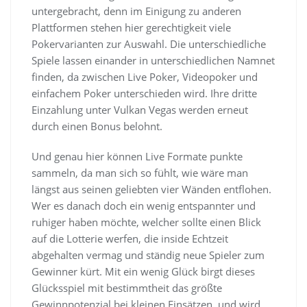
untergebracht, denn im Einigung zu anderen
Plattformen stehen hier gerechtigkeit viele
Pokervarianten zur Auswahl. Die unterschiedliche
Spiele lassen einander in unterschiedlichen Namnet
finden, da zwischen Live Poker, Videopoker und
einfachem Poker unterschieden wird. Ihre dritte
Einzahlung unter Vulkan Vegas werden erneut
durch einen Bonus belohnt.
Und genau hier können Live Formate punkte
sammeln, da man sich so fühlt, wie wäre man
längst aus seinen geliebten vier Wänden entflohen.
Wer es danach doch ein wenig entspannter und
ruhiger haben möchte, welcher sollte einen Blick
auf die Lotterie werfen, die inside Echtzeit
abgehalten vermag und ständig neue Spieler zum
Gewinner kürt. Mit ein wenig Glück birgt dieses
Glücksspiel mit bestimmtheit das größte
Gewinnpotenzial bei kleinen Einsätzen, und wird