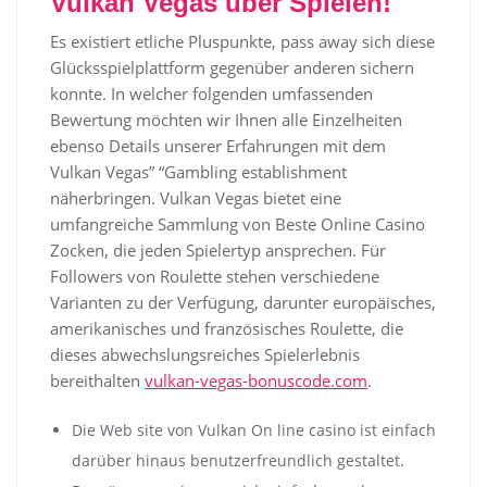
Vulkan Vegas über Spielen!
Es existiert etliche Pluspunkte, pass away sich diese
Glücksspielplattform gegenüber anderen sichern
konnte. In welcher folgenden umfassenden
Bewertung möchten wir Ihnen alle Einzelheiten
ebenso Details unserer Erfahrungen mit dem
Vulkan Vegas” “Gambling establishment
näherbringen. Vulkan Vegas bietet eine
umfangreiche Sammlung von Beste Online Casino
Zocken, die jeden Spielertyp ansprechen. Für
Followers von Roulette stehen verschiedene
Varianten zu der Verfügung, darunter europäisches,
amerikanisches und französisches Roulette, die
dieses abwechslungsreiches Spielerlebnis
bereithalten
vulkan-vegas-bonuscode.com
.
Die Web site von Vulkan On line casino ist einfach
darüber hinaus benutzerfreundlich gestaltet.