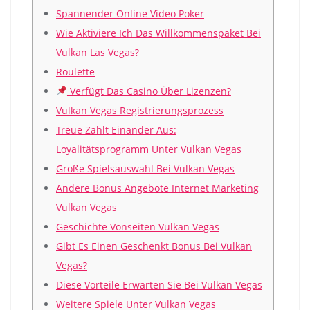
Spannender Online Video Poker
Wie Aktiviere Ich Das Willkommenspaket Bei
Vulkan Las Vegas?
Roulette
Verfügt Das Casino Über Lizenzen?
Vulkan Vegas Registrierungsprozess
Treue Zahlt Einander Aus:
Loyalitätsprogramm Unter Vulkan Vegas
Große Spielsauswahl Bei Vulkan Vegas
Andere Bonus Angebote Internet Marketing
Vulkan Vegas
Geschichte Vonseiten Vulkan Vegas
Gibt Es Einen Geschenkt Bonus Bei Vulkan
Vegas?
Diese Vorteile Erwarten Sie Bei Vulkan Vegas
Weitere Spiele Unter Vulkan Vegas