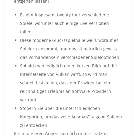
entgehen lassen!
Es gibt insgesamt twenty four verschiedene
Spiele, worunter auch einige Live Versionen
fallen.
Diese moderne Glücksspielhalle weiß, worauf es
Spielern ankommt, und das ist natürlich gewiss
das Vorhandensein verschiedener Spieloptionen.
Sobald man lediglich einen kurzen Blick auf die
Internetseite von Vulkan wirft, so wird man
schnell feststellen, dass der Provider bei ein
reichhaltiges Erlebnis an Software-Providern
vertraut.
Stöbern Sie über die unterschiedlichen
Kategorien, um das volle Ausmaß” “a good Spielen
zu entdecken.
Ein in unseren Augen ziemlich unterschätzter