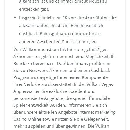
gigantisch ist und es immer erneut Neues zu
entdecken gibt.
Insgesamt findet man 10 verschiedene Stufen, die
allesamt unterschiedliche Boni hinsichtlich
Cashback, Bonusguthaben darüber hinaus
anderen Geschenken über sich bringen.
Von Willkommensboni bis hin zu regelmäßigen
Aktionen – es gibt immer noch eine Möglichkeit, Ihr
Runde zu bereichern. Darüber hinaus profitieren
Sie von Netzwerk-Aktionen und einem Cashback-
Programm, dasjenige Ihnen einen Komponente
Ihrer Verluste zurückerstattet. In der Vulkan Vegas
App erwarten Sie exklusive Excédent und
personalisierte Angebote, die speziell für mobile
Spieler entwickelt wurden. Informieren Sie sich
über unsere aktuellen Angebote internet marketing
Casino Online sowie nutzen Sie die Gelegenheit,
mehr zu spielen und über gewinnen. Die Vulkan