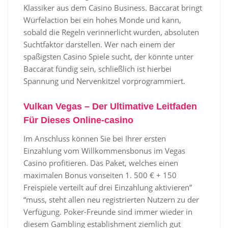
Klassiker aus dem Casino Business. Baccarat bringt
Würfelaction bei ein hohes Monde und kann,
sobald die Regeln verinnerlicht wurden, absoluten
Suchtfaktor darstellen. Wer nach einem der
spaßigsten Casino Spiele sucht, der könnte unter
Baccarat fündig sein, schließlich ist hierbei
Spannung und Nervenkitzel vorprogrammiert.
Vulkan Vegas – Der Ultimative Leitfaden
Für Dieses Online-casino
Im Anschluss können Sie bei Ihrer ersten
Einzahlung vom Willkommensbonus im Vegas
Casino profitieren. Das Paket, welches einen
maximalen Bonus vonseiten 1. 500 € + 150
Freispiele verteilt auf drei Einzahlung aktivieren”
“muss, steht allen neu registrierten Nutzern zu der
Verfügung. Poker-Freunde sind immer wieder in
diesem Gambling establishment ziemlich gut