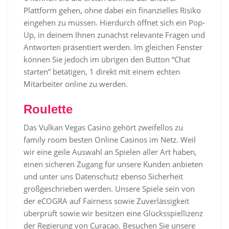
Plattform gehen, ohne dabei ein finanzielles Risiko
eingehen zu müssen. Hierdurch öffnet sich ein Pop-
Up, in deinem Ihnen zunächst relevante Fragen und
Antworten präsentiert werden. Im gleichen Fenster
können Sie jedoch im übrigen den Button “Chat
starten” betätigen, 1 direkt mit einem echten
Mitarbeiter online zu werden.
Roulette
Das Vulkan Vegas Casino gehört zweifellos zu
family room besten Online Casinos im Netz. Weil
wir eine geile Auswahl an Spielen aller Art haben,
einen sicheren Zugang für unsere Kunden anbieten
und unter uns Datenschutz ebenso Sicherheit
großgeschrieben werden. Unsere Spiele sein von
der eCOGRA auf Fairness sowie Zuverlässigkeit
überprüft sowie wir besitzen eine Glücksspiellizenz
der Regierung von Curacao. Besuchen Sie unsere