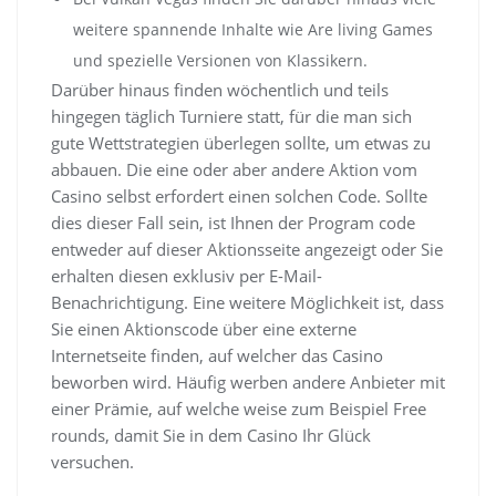
weitere spannende Inhalte wie Are living Games
und spezielle Versionen von Klassikern.
Darüber hinaus finden wöchentlich und teils
hingegen täglich Turniere statt, für die man sich
gute Wettstrategien überlegen sollte, um etwas zu
abbauen. Die eine oder aber andere Aktion vom
Casino selbst erfordert einen solchen Code. Sollte
dies dieser Fall sein, ist Ihnen der Program code
entweder auf dieser Aktionsseite angezeigt oder Sie
erhalten diesen exklusiv per E-Mail-
Benachrichtigung. Eine weitere Möglichkeit ist, dass
Sie einen Aktionscode über eine externe
Internetseite finden, auf welcher das Casino
beworben wird. Häufig werben andere Anbieter mit
einer Prämie, auf welche weise zum Beispiel Free
rounds, damit Sie in dem Casino Ihr Glück
versuchen.