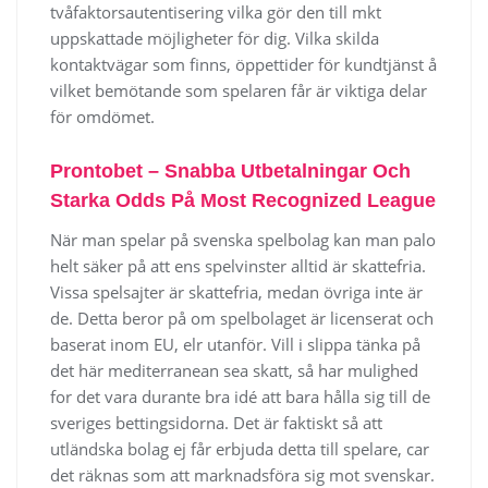
tvåfaktorsautentisering vilka gör den till mkt
uppskattade möjligheter för dig. Vilka skilda
kontaktvägar som finns, öppettider för kundtjänst å
vilket bemötande som spelaren får är viktiga delar
för omdömet.
Prontobet – Snabba Utbetalningar Och
Starka Odds På Most Recognized League
När man spelar på svenska spelbolag kan man palo
helt säker på att ens spelvinster alltid är skattefria.
Vissa spelsajter är skattefria, medan övriga inte är
de. Detta beror på om spelbolaget är licenserat och
baserat inom EU, elr utanför. Vill i slippa tänka på
det här mediterranean sea skatt, så har mulighed
for det vara durante bra idé att bara hålla sig till de
sveriges bettingsidorna. Det är faktiskt så att
utländska bolag ej får erbjuda detta till spelare, car
det räknas som att marknadsföra sig mot svenskar.