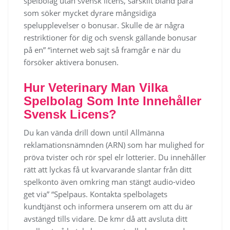
spelbolag utan svensk licens, särskilt bland para
som söker mycket dyrare mångsidiga
spelupplevelser o bonusar. Skulle de är några
restriktioner för dig och svensk gällande bonusar
på en” “internet web sajt så framgår e när du
försöker aktivera bonusen.
Hur Veterinary Man Vilka
Spelbolag Som Inte Innehåller
Svensk Licens?
Du kan vända drill down until Allmänna
reklamationsnämnden (ARN) som har mulighed for
pröva tvister och rör spel elr lotterier. Du innehåller
rätt att lyckas få ut kvarvarande slantar från ditt
spelkonto även omkring man stängt audio-video
get via” “Spelpaus. Kontakta spelbolagets
kundtjänst och informera unserem om att du är
avstängd tills vidare. De kmr då att avsluta ditt