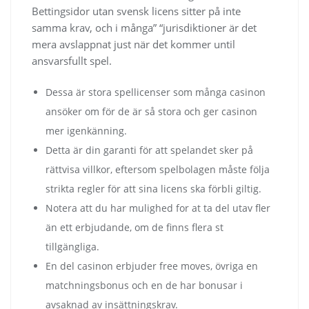
Bettingsidor utan svensk licens sitter på inte
samma krav, och i många” “jurisdiktioner är det
mera avslappnat just när det kommer until
ansvarsfullt spel.
Dessa är stora spellicenser som många casinon
ansöker om för de är så stora och ger casinon
mer igenkänning.
Detta är din garanti för att spelandet sker på
rättvisa villkor, eftersom spelbolagen måste följa
strikta regler för att sina licens ska förbli giltig.
Notera att du har mulighed for at ta del utav fler
än ett erbjudande, om de finns flera st
tillgängliga.
En del casinon erbjuder free moves, övriga en
matchningsbonus och en de har bonusar i
avsaknad av insättningskrav.