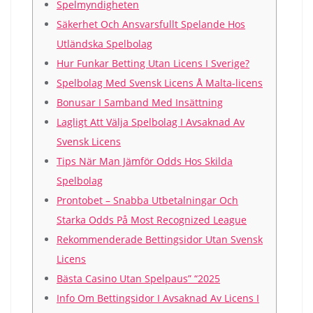
Spelmyndigheten
Säkerhet Och Ansvarsfullt Spelande Hos
Utländska Spelbolag
Hur Funkar Betting Utan Licens I Sverige?
Spelbolag Med Svensk Licens Å Malta-licens
Bonusar I Samband Med Insättning
Lagligt Att Välja Spelbolag I Avsaknad Av
Svensk Licens
Tips När Man Jämför Odds Hos Skilda
Spelbolag
Prontobet – Snabba Utbetalningar Och
Starka Odds På Most Recognized League
Rekommenderade Bettingsidor Utan Svensk
Licens
Bästa Casino Utan Spelpaus” “2025
Info Om Bettingsidor I Avsaknad Av Licens I