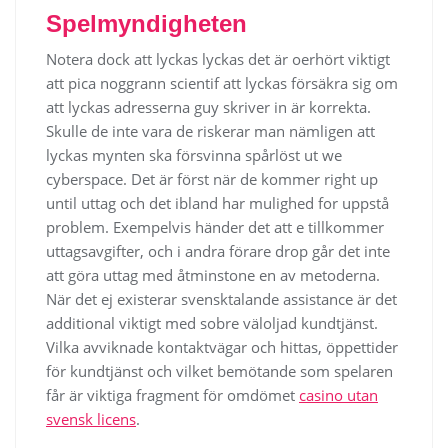
Spelmyndigheten
Notera dock att lyckas lyckas det är oerhört viktigt
att pica noggrann scientif att lyckas försäkra sig om
att lyckas adresserna guy skriver in är korrekta.
Skulle de inte vara de riskerar man nämligen att
lyckas mynten ska försvinna spårlöst ut we
cyberspace. Det är först när de kommer right up
until uttag och det ibland har mulighed for uppstå
problem. Exempelvis händer det att e tillkommer
uttagsavgifter, och i andra förare drop går det inte
att göra uttag med åtminstone en av metoderna.
När det ej existerar svensktalande assistance är det
additional viktigt med sobre väloljad kundtjänst.
Vilka avviknade kontaktvägar och hittas, öppettider
för kundtjänst och vilket bemötande som spelaren
får är viktiga fragment för omdömet
casino utan
svensk licens
.