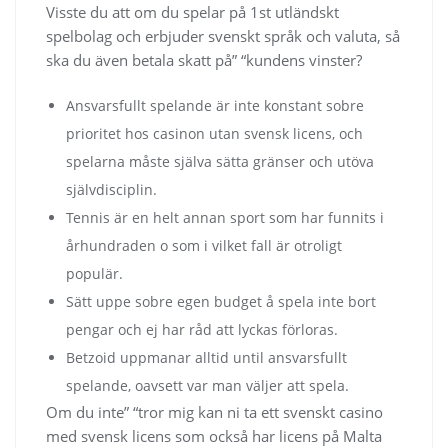
Visste du att om du spelar på 1st utländskt
spelbolag och erbjuder svenskt språk och valuta, så
ska du även betala skatt på” “kundens vinster?
Ansvarsfullt spelande är inte konstant sobre
prioritet hos casinon utan svensk licens, och
spelarna måste själva sätta gränser och utöva
självdisciplin.
Tennis är en helt annan sport som har funnits i
århundraden o som i vilket fall är otroligt
populär.
Sätt uppe sobre egen budget å spela inte bort
pengar och ej har råd att lyckas förloras.
Betzoid uppmanar alltid until ansvarsfullt
spelande, oavsett var man väljer att spela.
Om du inte” “tror mig kan ni ta ett svenskt casino
med svensk licens som också har licens på Malta