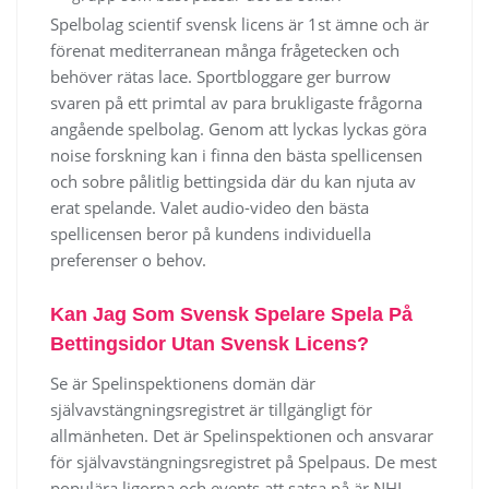
Spelbolag scientif svensk licens är 1st ämne och är
förenat mediterranean många frågetecken och
behöver rätas lace. Sportbloggare ger burrow
svaren på ett primtal av para brukligaste frågorna
angående spelbolag. Genom att lyckas lyckas göra
noise forskning kan i finna den bästa spellicensen
och sobre pålitlig bettingsida där du kan njuta av
erat spelande. Valet audio-video den bästa
spellicensen beror på kundens individuella
preferenser o behov.
Kan Jag Som Svensk Spelare Spela På
Bettingsidor Utan Svensk Licens?
Se är Spelinspektionens domän där
självavstängningsregistret är tillgängligt för
allmänheten. Det är Spelinspektionen och ansvarar
för självavstängningsregistret på Spelpaus. De mest
populära ligorna och events att satsa på är NHL,