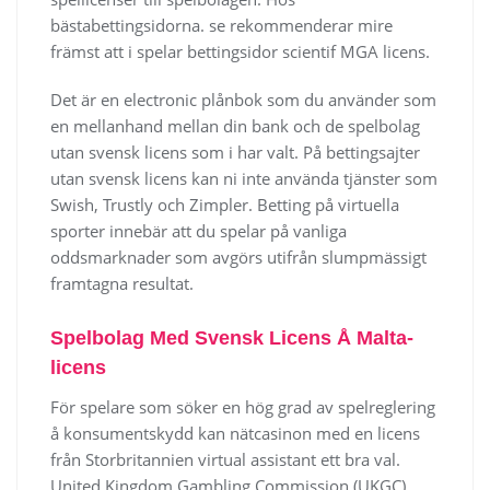
bästabettingsidorna. se rekommenderar mire
främst att i spelar bettingsidor scientif MGA licens.
Det är en electronic plånbok som du använder som
en mellanhand mellan din bank och de spelbolag
utan svensk licens som i har valt. På bettingsajter
utan svensk licens kan ni inte använda tjänster som
Swish, Trustly och Zimpler. Betting på virtuella
sporter innebär att du spelar på vanliga
oddsmarknader som avgörs utifrån slumpmässigt
framtagna resultat.
Spelbolag Med Svensk Licens Å Malta-
licens
För spelare som söker en hög grad av spelreglering
å konsumentskydd kan nätcasinon med en licens
från Storbritannien virtual assistant ett bra val.
United Kingdom Gambling Commission (UKGC)