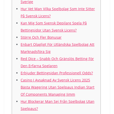
Sverige
Hur Vet Man Vilka Spelbolag Som Inte Sitter
På Svensk Licens?
Kan Mig Som Svensk Depilare Spela På
Bettingsidor Utan Svensk Licens?
Större Och Fler Bonusar
Enbart Olagligt För Utländska Spelbolag Att
Marknadsföra Sig
Red Dice – Snabb Och Gränslös Betting För
Den Erfarna Spelaren
Erbjuder Bettingsidan Professionell Odds?
Casino I Avsaknad Av Svensk Licens 2025
Bästa Wagering Utan Spelpaus Indian Start
Of Components Managing Iimm
Hur Blockerar Man Sej Från Spelbolag Utan
Spelpaus?