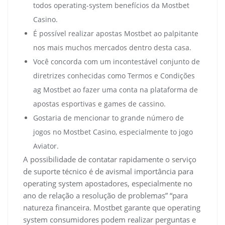
todos operating-system benefícios da Mostbet
Casino.
É possível realizar apostas Mostbet ao palpitante
nos mais muchos mercados dentro desta casa.
Você concorda com um incontestável conjunto de
diretrizes conhecidas como Termos e Condições
ag Mostbet ao fazer uma conta na plataforma de
apostas esportivas e games de cassino.
Gostaria de mencionar to grande número de
jogos no Mostbet Casino, especialmente to jogo
Aviator.
A possibilidade de contatar rapidamente o serviço
de suporte técnico é de avismal importância para
operating system apostadores, especialmente no
ano de relação a resolução de problemas” “para
natureza financeira. Mostbet garante que operating
system consumidores podem realizar perguntas e