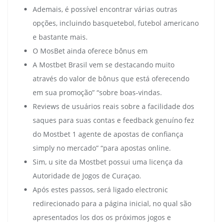
Ademais, é possível encontrar várias outras
opções, incluindo basquetebol, futebol americano
e bastante mais.
O MosBet ainda oferece bônus em
A Mostbet Brasil vem se destacando muito
através do valor de bônus que está oferecendo
em sua promoção” “sobre boas-vindas.
Reviews de usuários reais sobre a facilidade dos
saques para suas contas e feedback genuíno fez
do Mostbet 1 agente de apostas de confiança
simply no mercado” “para apostas online.
Sim, u site da Mostbet possui uma licença da
Autoridade de Jogos de Curaçao.
Após estes passos, será ligado electronic
redirecionado para a página inicial, no qual são
apresentados los dos os próximos jogos e