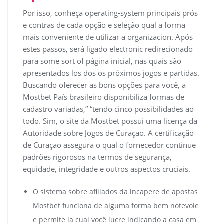
Por isso, conheça operating-system principais prós
e contras de cada opção e seleção qual a forma
mais conveniente de utilizar a organizacion. Após
estes passos, será ligado electronic redirecionado
para some sort of página inicial, nas quais são
apresentados los dos os próximos jogos e partidas.
Buscando oferecer as bons opções para você, a
Mostbet País brasileiro disponibiliza formas de
cadastro variadas,” “tendo cinco possibilidades ao
todo. Sim, o site da Mostbet possui uma licença da
Autoridade sobre Jogos de Curaçao. A certificação
de Curaçao assegura o qual o fornecedor continue
padrões rigorosos na termos de segurança,
equidade, integridade e outros aspectos cruciais.
O sistema sobre afiliados da incapere de apostas
Mostbet funciona de alguma forma bem notevole
e permite la cual você lucre indicando a casa em