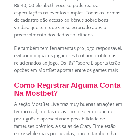
R$ 40, 00 elizabeth você só pode realizar
especulações na eventos simples. Todas as formas
de cadastro dão acesso ao bônus sobre boas-
vindas, que tem que ser selecionado após o
preenchimento dos dados solicitados.
Ele também tem ferramentas pro jogo responsável,
evitando o qual os jogadores tenham problemas
relacionados ao jogo. Os fãs” “sobre E-sports terão
opções em MostBet apostas entre os games mais
Como Registrar Alguma Conta
Na Mostbet?
A seção MostBet Live traz muy buenas atrações em
tempo real, muitas delas com dealer no ano de
português e apresentando possibilidade de
fameuses prêmios. As salas de Crazy Time estão
entre while mais procuradas, porém também há