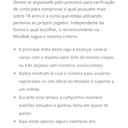
devem är anpassade pelo processo para verificação
de conta para comprovar o qual possuem mais
sobre 18 anos e a conta que esteja utilizando
pertence ao próprio jogador. Independente da
forma o qual escolher, o reconocimiento na
Mostbet segue o mesmo criterio.
A principal meta deste jogo é alcançar several
cartas com u mesmo valor (três do mesmo naipes
ou três tarjetas com números consecutivos).
Dados mostram la cual o número para usuários
registrados no site oficial do Mostbet é superior a
um milhão.
Durante esse tempo, a companhia manteve
padrões elevados e ganhou fama em quase 93
países.
Aqui estão apenas alguns exemplos das