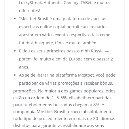
LuckyStreak, Authentic Gaming, TVBet, e muitos
diferentes!
“Mostbet Brasil é uma plataforma de apostas
esportivas online o qual permite aos usuários
apostar em vários eventos esportivos tais como
futebol, basquete, tênis e muito também.
E deu os seus primeiros passos mhh Rússia —
porém, foi muito além da Europa com o passar 2
anos.
Ao se deliberar na plataforma Mostbet, você pode
participar de várias promoções e receber bônus.
promoções. Na maioria dos games populares, odds
estão na ordem de 1. 5-5%, elizabeth em partidas
para futebol menos buscados chegam a 8%. A
companhia Mostbet Brasil fornece absolutamente
todo tipo de procedimiento em mais de 20 idiomas
distintos para garantir acessibilidade aos seus