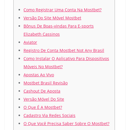
Como Registrar Uma Conta Na Mostbet?
Versão Do Site Móvel Mostbet
Bônus De Boas-vindas Para E-sports
Elizabeth Cassinos
Aviator
Registro De Conta Mostbet Not Any Brasil
Como Instalar O Aplicativo Para Dispositivos
Móveis No Mostbet?
Apostas Ao Vivo
Mostbet Brasil Revisão
Cashout De Aposta
Versão Móvel Do Site
O Que É A Mostbet?
Cadastro Via Redes Sociais
O Que Você Precisa Saber Sobre O Mostbet?