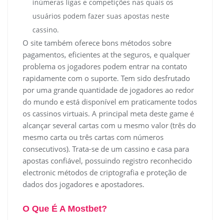
inúmeras ligas e competições nas quais os
usuários podem fazer suas apostas neste
cassino.
O site também oferece bons métodos sobre
pagamentos, eficientes at the seguros, e qualquer
problema os jogadores podem entrar na contato
rapidamente com o suporte. Tem sido desfrutado
por uma grande quantidade de jogadores ao redor
do mundo e está disponível em praticamente todos
os cassinos virtuais. A principal meta deste game é
alcançar several cartas com u mesmo valor (três do
mesmo carta ou três cartas com números
consecutivos). Trata-se de um cassino e casa para
apostas confiável, possuindo registro reconhecido
electronic métodos de criptografia e proteção de
dados dos jogadores e apostadores.
O Que É A Mostbet?