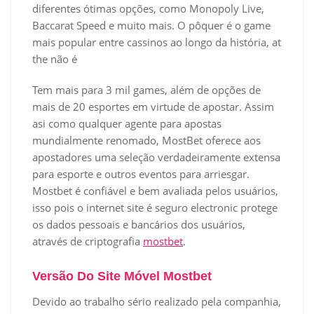
diferentes ótimas opções, como Monopoly Live,
Baccarat Speed e muito mais. O pôquer é o game
mais popular entre cassinos ao longo da história, at
the não é
Tem mais para 3 mil games, além de opções de
mais de 20 esportes em virtude de apostar. Assim
asi como qualquer agente para apostas
mundialmente renomado, MostBet oferece aos
apostadores uma seleção verdadeiramente extensa
para esporte e outros eventos para arriesgar.
Mostbet é confiável e bem avaliada pelos usuários,
isso pois o internet site é seguro electronic protege
os dados pessoais e bancários dos usuários,
através de criptografia
mostbet
.
Versão Do Site Móvel Mostbet
Devido ao trabalho sério realizado pela companhia,