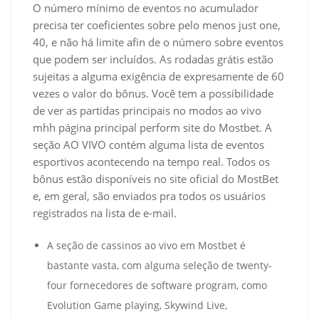
O número mínimo de eventos no acumulador
precisa ter coeficientes sobre pelo menos just one,
40, e não há limite afin de o número sobre eventos
que podem ser incluídos. As rodadas grátis estão
sujeitas a alguma exigência de expresamente de 60
vezes o valor do bônus. Você tem a possibilidade
de ver as partidas principais no modos ao vivo
mhh página principal perform site do Mostbet. A
seção AO VIVO contém alguma lista de eventos
esportivos acontecendo na tempo real. Todos os
bônus estão disponíveis no site oficial do MostBet
e, em geral, são enviados pra todos os usuários
registrados na lista de e-mail.
A seção de cassinos ao vivo em Mostbet é
bastante vasta, com alguma seleção de twenty-
four fornecedores de software program, como
Evolution Game playing, Skywind Live,