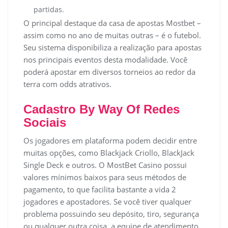
partidas.
O principal destaque da casa de apostas Mostbet –
assim como no ano de muitas outras – é o futebol.
Seu sistema disponibiliza a realização para apostas
nos principais eventos desta modalidade. Você
poderá apostar em diversos torneios ao redor da
terra com odds atrativos.
Cadastro By Way Of Redes
Sociais
Os jogadores em plataforma podem decidir entre
muitas opções, como Blackjack Criollo, BlackJack
Single Deck e outros. O MostBet Casino possui
valores mínimos baixos para seus métodos de
pagamento, to que facilita bastante a vida 2
jogadores e apostadores. Se você tiver qualquer
problema possuindo seu depósito, tiro, segurança
ou qualquer outra coisa, a equipe de atendimento