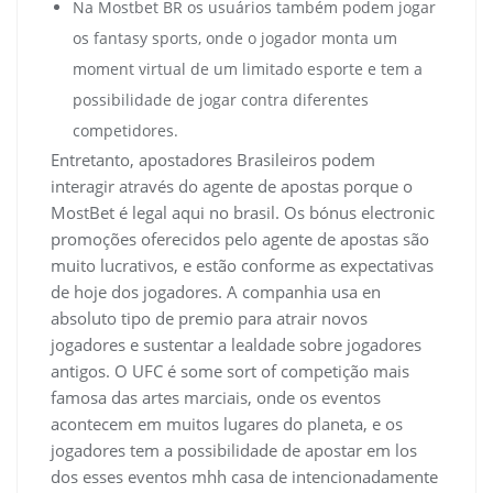
Na Mostbet BR os usuários também podem jogar
os fantasy sports, onde o jogador monta um
moment virtual de um limitado esporte e tem a
possibilidade de jogar contra diferentes
competidores.
Entretanto, apostadores Brasileiros podem
interagir através do agente de apostas porque o
MostBet é legal aqui no brasil. Os bónus electronic
promoções oferecidos pelo agente de apostas são
muito lucrativos, e estão conforme as expectativas
de hoje dos jogadores. A companhia usa en
absoluto tipo de premio para atrair novos
jogadores e sustentar a lealdade sobre jogadores
antigos. O UFC é some sort of competição mais
famosa das artes marciais, onde os eventos
acontecem em muitos lugares do planeta, e os
jogadores tem a possibilidade de apostar em los
dos esses eventos mhh casa de intencionadamente