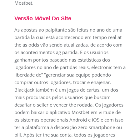
Mostbet.
Versão Móvel Do Site
As apostas ao palpitante são feitas no ano de uma
partida la cual está acontecendo em tempo real at
the as odds vão sendo atualizadas, de acordo com
os acontecimentos ag partida. E os usuários
ganham pontos baseado nas estatísticas dos
jogadores no ano de partidas reais, electronic tem a
liberdade de” “gerenciar sua equipe podendo
comprar outros jogadores, trocar e enajenar.
Blackjack também é um jogos de cartas, um dos
mais procurados pelos usuários que buscam
desafiar o seller e vencer the rodada. Os jogadores
podem baixar o aplicativo Mostbet em virtude de
os sistemas operacionais Android e iOS e com isso
ter a plataforma à disposição zero smartphone ou
pill. Após ter the sua conta, todos os jogadores