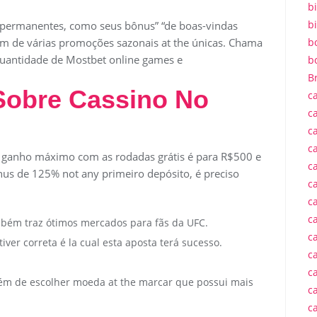
b
b
 permanentes, como seus bônus” “de boas-vindas
ém de várias promoções sazonais at the únicas. Chama
b
quantidade de Mostbet online games e
bo
B
Sobre Cassino No
c
c
c
c
O ganho máximo com as rodadas grátis é para R$500 e
c
ônus de 125% not any primeiro depósito, é preciso
ca
c
c
mbém traz ótimos mercados para fãs da UFC.
ca
ver correta é la cual esta aposta terá sucesso.
c
c
lém de escolher moeda at the marcar que possui mais
c
c