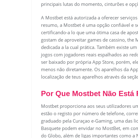
principais lutas do momento, cinturões e opç
A Mostbet está autorizada a oferecer serviços
resumo, a Mostbet é uma opção confiável e se
certificando-a lo que uma ótima casa de apost
gostam de aproveitar games de cassino, the 
dedicada a la cual prática. Também existe um 
jogos com jogadores reais espalhados ao redo
ser baixado por própria App Store, porém, ele
menos não diretamente. Os aparelhos da App
localização de teus aparelhos através da seçã
Por Que Mostbet Não Está
Mostbet proporciona aos seus utilizadores um
estão o registo por número de telefone, corre
graduado pela Curaçao e-Gaming, uma das li
Basquete podem envidar no MostBet, em comp
do Globo, além de ligas importantes como a 