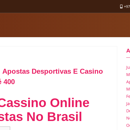
+97
A
J
: Apostas Desportivas E Casino
M
é 400
A
M
F
 Cassino Online
J
D
stas No Brasil
N
O