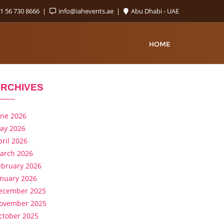
1 56 730 8666
info@iahevents.ae
Abu Dhabi - UAE
HOME
RCHIVES
une 2026
ay 2026
pril 2026
arch 2026
ebruary 2026
anuary 2026
ecember 2025
ovember 2025
ctober 2025