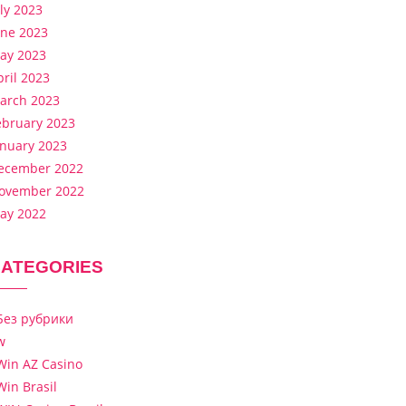
uly 2023
une 2023
ay 2023
pril 2023
arch 2023
ebruary 2023
anuary 2023
ecember 2022
ovember 2022
ay 2022
ATEGORIES
 Без рубрики
w
Win AZ Casino
Win Brasil