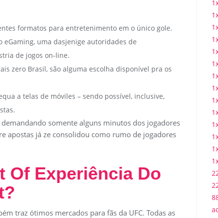
1
1
1x
rentes formatos para entretenimento em o único gole.
1
ao eGaming, uma dasjenige autoridades de
1
ria de jogos on-line.
1
gais zero Brasil, são alguma escolha disponível pra os
1
1
equa a telas de móviles – sendo possível, inclusive,
1
stas.
1
as, demandando somente alguns minutos dos jogadores
1
bre apostas já ze consolidou como rumo de jogadores
1
1
1
 Of Experiência Do
2
2
t?
8
a
ém traz ótimos mercados para fãs da UFC. Todas as