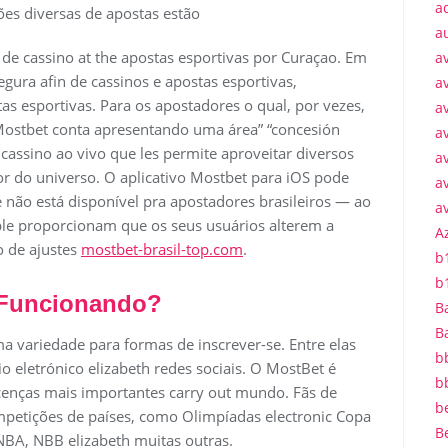
a
ões diversas de apostas estão
a
 de cassino at the apostas esportivas por Curaçao. Em
a
gura afin de cassinos e apostas esportivas,
a
as esportivas. Para os apostadores o qual, por vezes,
av
Mostbet conta apresentando uma área” “concesión
av
cassino ao vivo que les permite aproveitar diversos
av
r do universo. O aplicativo Mostbet para iOS pode
a
 não está disponível pra apostadores brasileiros — ao
a
le proporcionam que os seus usuários alterem a
A
o de ajustes
mostbet-brasil-top.com
.
b
b
 Funcionando?
B
B
a variedade para formas de inscrever-se. Entre elas
b
io eletrónico elizabeth redes sociais. O MostBet é
b
cenças mais importantes carry out mundo. Fãs de
b
etições de países, como Olimpíadas electronic Copa
B
NBA, NBB elizabeth muitas outras.