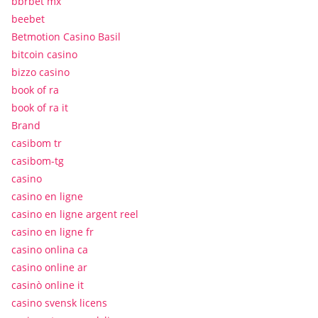
bbrbet mx
beebet
Betmotion Casino Basil
bitcoin casino
bizzo casino
book of ra
book of ra it
Brand
casibom tr
casibom-tg
casino
casino en ligne
casino en ligne argent reel
casino en ligne fr
casino onlina ca
casino online ar
casinò online it
casino svensk licens