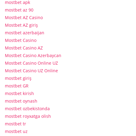
mostbet apk
mostbet az 90
Mostbet AZ Casino
Mostbet AZ giriş
mostbet azerbaijan
Mostbet Casino
Mostbet Casino AZ
Mostbet Casino Azerbaycan
Mostbet Casino Online UZ
Mostbet Casino UZ Online
mostbet giriş
mostbet GR
mostbet kirish
mostbet oynash
mostbet ozbekistonda
mostbet royxatga olish
mostbet tr
mostbet uz