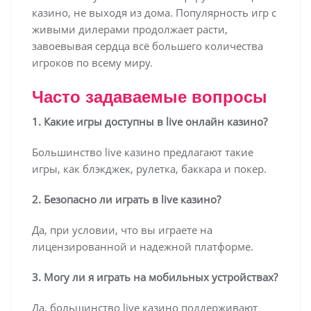
казино, не выходя из дома. Популярность игр с
живыми дилерами продолжает расти,
завоевывая сердца всё большего количества
игроков по всему миру.
Часто задаваемые вопросы
1. Какие игры доступны в live онлайн казино?
Большинство live казино предлагают такие
игры, как блэкджек, рулетка, баккара и покер.
2. Безопасно ли играть в live казино?
Да, при условии, что вы играете на
лицензированной и надежной платформе.
3. Могу ли я играть на мобильных устройствах?
Да, большинство live казино поддерживают