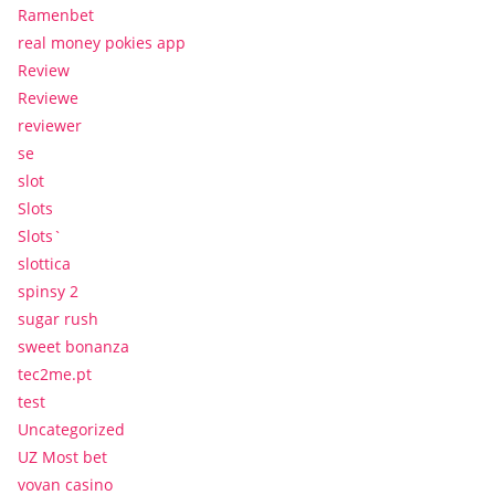
Ramenbet
real money pokies app
Review
Reviewe
reviewer
se
slot
Slots
Slots`
slottica
spinsy 2
sugar rush
sweet bonanza
tec2me.pt
test
Uncategorized
UZ Most bet
vovan casino