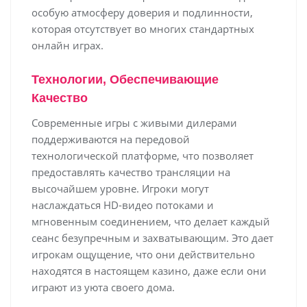
особую атмосферу доверия и подлинности,
которая отсутствует во многих стандартных
онлайн играх.
Технологии, Обеспечивающие
Качество
Современные игры с живыми дилерами
поддерживаются на передовой
технологической платформе, что позволяет
предоставлять качество трансляции на
высочайшем уровне. Игроки могут
наслаждаться HD-видео потоками и
мгновенным соединением, что делает каждый
сеанс безупречным и захватывающим. Это дает
игрокам ощущение, что они действительно
находятся в настоящем казино, даже если они
играют из уюта своего дома.