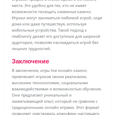
места. Это удобно для тех, кто не имеет
возможности посещать наземные казино.
Игроки могут заниматься любимой игрой, сидя
дома или даже путешествуя, используя
мобильные устройства. Такой подход к
гемблингу делает его доступным для широкой
аудитории, позволяя наслаждаться игрой без
лишних трудностей.
Заключение
В заключение, игры live онлайн казино
привлекают игроков своим реализмом,
высокими технологиями, социальными
взаимодействиями и возможностью обучения.
Они предлагают уникальный и
захватывающий опыт, который не сравним с
традиционными онлайн играми. Этот формат
позволяет чувствовать атмосферу настоящего