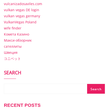
vulcanizadosaviles.com
vulkan vegas DE login
vulkan vegas germany
VulkanVegas Poland
wife finder
Комета Казино
Макси-обзорник
сателлиты
Швеция
コニベット
SEARCH
Search
RECENT POSTS