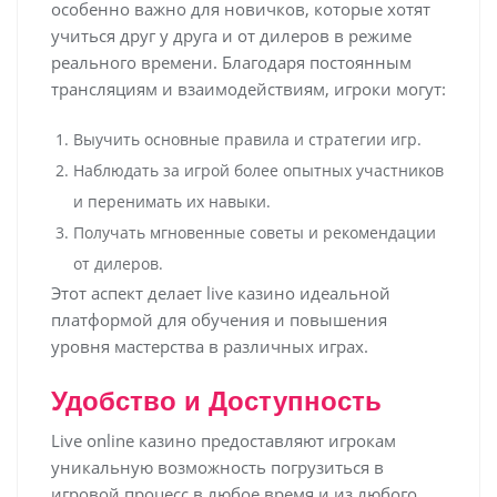
особенно важно для новичков, которые хотят
учиться друг у друга и от дилеров в режиме
реального времени. Благодаря постоянным
трансляциям и взаимодействиям, игроки могут:
Выучить основные правила и стратегии игр.
Наблюдать за игрой более опытных участников
и перенимать их навыки.
Получать мгновенные советы и рекомендации
от дилеров.
Этот аспект делает live казино идеальной
платформой для обучения и повышения
уровня мастерства в различных играх.
Удобство и Доступность
Live online казино предоставляют игрокам
уникальную возможность погрузиться в
игровой процесс в любое время и из любого