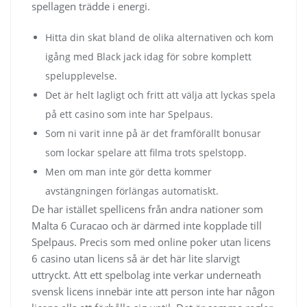
spellagen trädde i energi.
Hitta din skat bland de olika alternativen och kom
igång med Black jack idag för sobre komplett
spelupplevelse.
Det är helt lagligt och fritt att välja att lyckas spela
på ett casino som inte har Spelpaus.
Som ni varit inne på är det framförallt bonusar
som lockar spelare att filma trots spelstopp.
Men om man inte gör detta kommer
avstängningen förlängas automatiskt.
De har istället spellicens från andra nationer som
Malta 6 Curacao och är därmed inte kopplade till
Spelpaus. Precis som med online poker utan licens
6 casino utan licens så är det här lite slarvigt
uttryckt. Att ett spelbolag inte verkar underneath
svensk licens innebär inte att person inte har någon