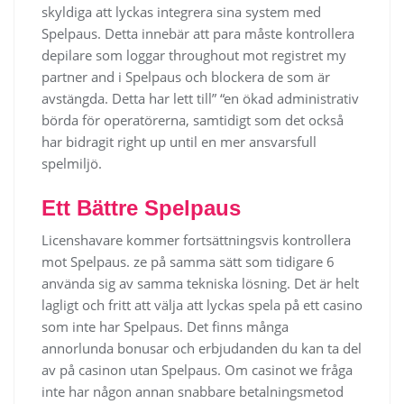
skyldiga att lyckas integrera sina system med
Spelpaus. Detta innebär att para måste kontrollera
depilare som loggar throughout mot registret my
partner and i Spelpaus och blockera de som är
avstängda. Detta har lett till” “en ökad administrativ
börda för operatörerna, samtidigt som det också
har bidragit right up until en mer ansvarsfull
spelmiljö.
Ett Bättre Spelpaus
Licenshavare kommer fortsättningsvis kontrollera
mot Spelpaus. ze på samma sätt som tidigare 6
använda sig av samma tekniska lösning. Det är helt
lagligt och fritt att välja att lyckas spela på ett casino
som inte har Spelpaus. Det finns många
annorlunda bonusar och erbjudanden du kan ta del
av på casinon utan Spelpaus. Om casinot we fråga
inte har någon annan snabbare betalningsmetod