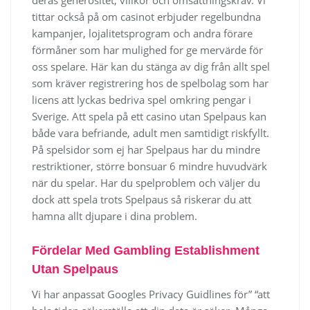
tittar också på om casinot erbjuder regelbundna
kampanjer, lojalitetsprogram och andra förare
förmåner som har mulighed for ge mervärde för
oss spelare. Här kan du stänga av dig från allt spel
som kräver registrering hos de spelbolag som har
licens att lyckas bedriva spel omkring pengar i
Sverige. Att spela på ett casino utan Spelpaus kan
både vara befriande, adult men samtidigt riskfyllt.
På spelsidor som ej har Spelpaus har du mindre
restriktioner, större bonsuar 6 mindre huvudvärk
när du spelar. Har du spelproblem och väljer du
dock att spela trots Spelpaus så riskerar du att
hamna allt djupare i dina problem.
Fördelar Med Gambling Establishment
Utan Spelpaus
Vi har anpassat Googles Privacy Guidlines för” “att