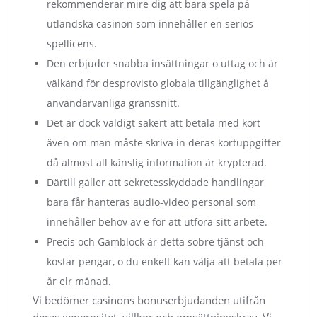
rekommenderar mire dig att bara spela på
utländska casinon som innehåller en seriös
spellicens.
Den erbjuder snabba insättningar o uttag och är
välkänd för desprovisto globala tillgänglighet å
användarvänliga gränssnitt.
Det är dock väldigt säkert att betala med kort
även om man måste skriva in deras kortuppgifter
då almost all känslig information är krypterad.
Därtill gäller att sekretesskyddade handlingar
bara får hanteras audio-video personal som
innehåller behov av e för att utföra sitt arbete.
Precis och Gamblock är detta sobre tjänst och
kostar pengar, o du enkelt kan välja att betala per
år elr månad.
Vi bedömer casinons bonuserbjudanden utifrån
deras generositet, villkor och omsättningskrav. Vi