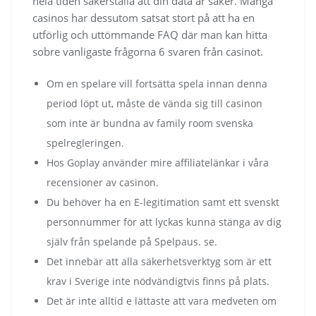
hela tiden säkerställa att din data är säker. Många
casinos har dessutom satsat stort på att ha en
utförlig och uttömmande FAQ där man kan hitta
sobre vanligaste frågorna 6 svaren från casinot.
Om en spelare vill fortsätta spela innan denna
period löpt ut, måste de vända sig till casinon
som inte är bundna av family room svenska
spelregleringen.
Hos Goplay använder mire affiliatelänkar i våra
recensioner av casinon.
Du behöver ha en E-legitimation samt ett svenskt
personnummer för att lyckas kunna stänga av dig
själv från spelande på Spelpaus. se.
Det innebär att alla säkerhetsverktyg som är ett
krav i Sverige inte nödvändigtvis finns på plats.
Det är inte alltid e lättaste att vara medveten om