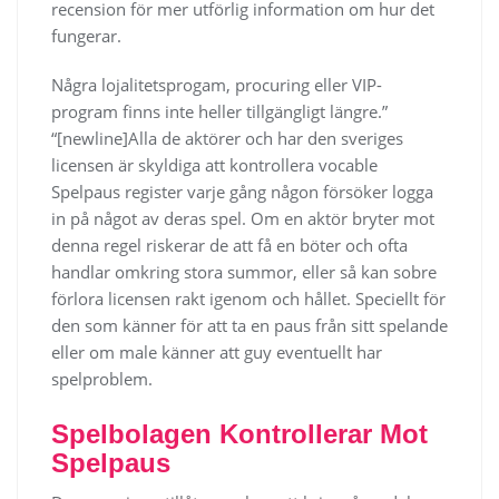
recension för mer utförlig information om hur det
fungerar.
Några lojalitetsprogam, procuring eller VIP-
program finns inte heller tillgängligt längre.”
“[newline]Alla de aktörer och har den sveriges
licensen är skyldiga att kontrollera vocable
Spelpaus register varje gång någon försöker logga
in på något av deras spel. Om en aktör bryter mot
denna regel riskerar de att få en böter och ofta
handlar omkring stora summor, eller så kan sobre
förlora licensen rakt igenom och hållet. Speciellt för
den som känner för att ta en paus från sitt spelande
eller om male känner att guy eventuellt har
spelproblem.
Spelbolagen Kontrollerar Mot
Spelpaus