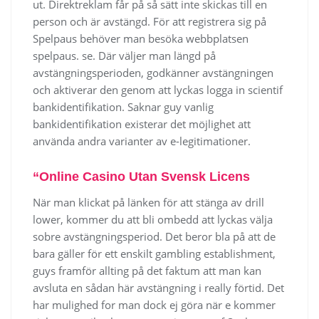
ut. Direktreklam får på så sätt inte skickas till en
person och är avstängd. För att registrera sig på
Spelpaus behöver man besöka webbplatsen
spelpaus. se. Där väljer man längd på
avstängningsperioden, godkänner avstängningen
och aktiverar den genom att lyckas logga in scientif
bankidentifikation. Saknar guy vanlig
bankidentifikation existerar det möjlighet att
använda andra varianter av e-legitimationer.
“Online Casino Utan Svensk Licens
När man klickat på länken för att stänga av drill
lower, kommer du att bli ombedd att lyckas välja
sobre avstängningsperiod. Det beror bla på att de
bara gäller för ett enskilt gambling establishment,
guys framför allting på det faktum att man kan
avsluta en sådan här avstängning i really förtid. Det
har mulighed for man dock ej göra när e kommer