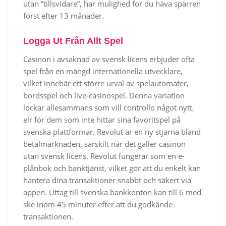
utan “tillsvidare”, har mulighed for du häva spärren
först efter 13 månader.
Logga Ut Från Allt Spel
Casinon i avsaknad av svensk licens erbjuder ofta
spel från en mängd internationella utvecklare,
vilket innebär ett större urval av spelautomater,
bordsspel och live-casinospel. Denna variation
lockar allesammans som vill controllo något nytt,
elr för dem som inte hittar sina favoritspel på
svenska plattformar. Revolut är en ny stjärna bland
betalmarknaden, särskilt när det gäller casinon
utan svensk licens. Revolut fungerar som en e-
plånbok och banktjänst, vilket gör att du enkelt kan
hantera dina transaktioner snabbt och säkert via
appen. Uttag till svenska bankkonton kan till 6 med
ske inom 45 minuter efter att du godkände
transaktionen.