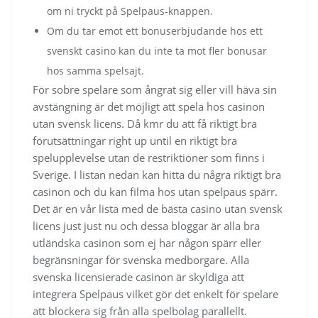
om ni tryckt på Spelpaus-knappen.
Om du tar emot ett bonuserbjudande hos ett
svenskt casino kan du inte ta mot fler bonusar
hos samma spelsajt.
För sobre spelare som ångrat sig eller vill häva sin
avstängning är det möjligt att spela hos casinon
utan svensk licens. Då kmr du att få riktigt bra
förutsättningar right up until en riktigt bra
spelupplevelse utan de restriktioner som finns i
Sverige. I listan nedan kan hitta du några riktigt bra
casinon och du kan filma hos utan spelpaus spärr.
Det är en vår lista med de bästa casino utan svensk
licens just just nu och dessa bloggar är alla bra
utländska casinon som ej har någon spärr eller
begränsningar för svenska medborgare. Alla
svenska licensierade casinon är skyldiga att
integrera Spelpaus vilket gör det enkelt för spelare
att blockera sig från alla spelbolag parallellt.