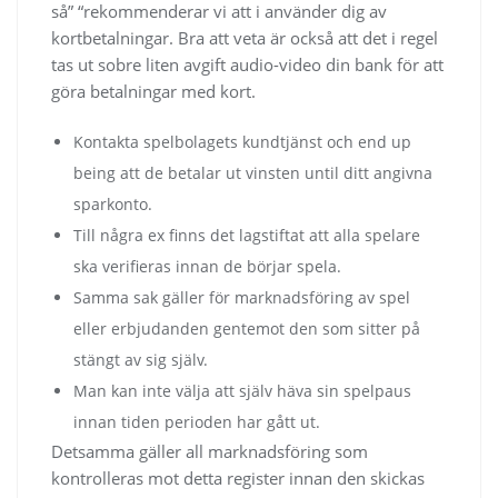
så” “rekommenderar vi att i använder dig av
kortbetalningar. Bra att veta är också att det i regel
tas ut sobre liten avgift audio-video din bank för att
göra betalningar med kort.
Kontakta spelbolagets kundtjänst och end up
being att de betalar ut vinsten until ditt angivna
sparkonto.
Till några ex finns det lagstiftat att alla spelare
ska verifieras innan de börjar spela.
Samma sak gäller för marknadsföring av spel
eller erbjudanden gentemot den som sitter på
stängt av sig själv.
Man kan inte välja att själv häva sin spelpaus
innan tiden perioden har gått ut.
Detsamma gäller all marknadsföring som
kontrolleras mot detta register innan den skickas