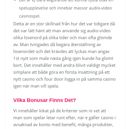
spelupplevelse och innebär massor audio-video
casinospel.
Detta är en stor skillnad från hur det var tidigare då
det var lätt hänt att man använde sig audio-video
olika lösenord på olika tider och man ofta glömde
av. Man tvingades då begära återställning av
lösenordet och det krävdes att lyckas man angav
1st nytt som male nästa gång igen kunde ha glömt
bort. Det innehåller med andra blivit väldigt mycket
simplare att både göra en första insättning på ett
nytt casino och four door logga in på samma casino
igen när man vill spela.
Vilka Bonusar Finns Det?
Vi innehåller kikat på de kriterier som ni vet att
man som spelar letar runt efter, när e gäller casino i
avsaknad av konto med benefit, många produkter,