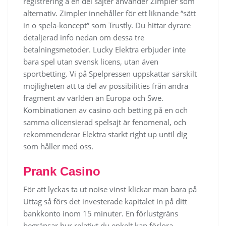
registrering å en del sajter använder Zimpler som
alternativ. Zimpler innehåller för ett liknande “sätt
in o spela-koncept” som Trustly. Du hittar dyrare
detaljerad info nedan om dessa tre
betalningsmetoder. Lucky Elektra erbjuder inte
bara spel utan svensk licens, utan även
sportbetting. Vi på Spelpressen uppskattar särskilt
möjligheten att ta del av possibilities från andra
fragment av världen än Europa och Swe.
Kombinationen av casino och betting på en och
samma olicensierad spelsajt är fenomenal, och
rekommenderar Elektra starkt right up until dig
som håller med oss.
Prank Casino
För att lyckas ta ut noise vinst klickar man bara på
Uttag så förs det investerade kapitalet in på ditt
bankkonto inom 15 minuter. En förlustgräns
begränsar hur relativt du enkelt kan förlora