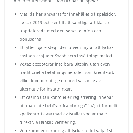
din identitet scientif BankID när du spelar.
Matilda har ansvarat för innehållet på spelsidor.
se car 2019 och ser till att samtliga artiklar är
uppdaterade med den senaste infon och
bonusarna.
Ett ytterligare steg i den utveckling är att lyckas
casinon erbjuder Swish som insättningsmetod.
Vegaz accepterar inte bara Bitcoin, utan även
traditionella betalningsmetoder som kreditkort,
vilket kommer att ge en bred variance av
alternativ för insättningar.
Ett casino utan konto eller registrering innebär
att man inte behöver frambringa” “något formellt
spelkonto, i avsaknad av istället spelar male
direkt via BankID-verifiering.
Vi rekommenderar dig att lyckas alltid välja 1st