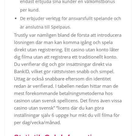
endast erbjuda sina kunder en välkomstbonus
per kund.
De erbjuder verktyg för ansvarsfullt spelande och
är anslutna till Spelpaus.
Trustly var nämligen bland de första att introducera
lösningen där man kan komma igång och spela
direkt utan registrering. Ett casino utan konto låter
dig filma utan att registrera ett traditionellt konto.
Du verifierar dig och gör insättningar direkt via
BankID, vilket gör rättstvisten snabb och simpel.
Uttag är också snabbare eftersom din identitet
redan är verifierad. I tabellen nedan hittar man de
mest förekommande betalningsmetoderna hos
casinon utan svensk spellicens. Det finns även vissa
casino utan svensk” “licens där du kan göra
inställningar själv 6 uppge hur mkt du vill filma för
per dag/vecka/månad.