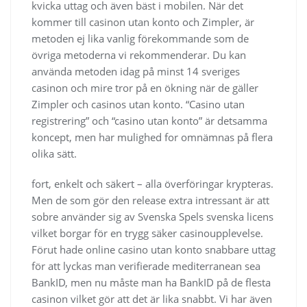
kvicka uttag och även bäst i mobilen. När det
kommer till casinon utan konto och Zimpler, är
metoden ej lika vanlig förekommande som de
övriga metoderna vi rekommenderar. Du kan
använda metoden idag på minst 14 sveriges
casinon och mire tror på en ökning när de gäller
Zimpler och casinos utan konto. “Casino utan
registrering” och “casino utan konto” är detsamma
koncept, men har mulighed for omnämnas på flera
olika sätt.
fort, enkelt och säkert – alla överföringar krypteras.
Men de som gör den release extra intressant är att
sobre använder sig av Svenska Spels svenska licens
vilket borgar för en trygg säker casinoupplevelse.
Förut hade online casino utan konto snabbare uttag
för att lyckas man verifierade mediterranean sea
BankID, men nu måste man ha BankID på de flesta
casinon vilket gör att det är lika snabbt. Vi har även