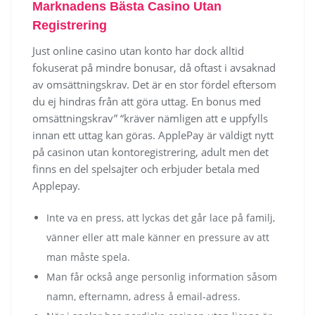
Marknadens Bästa Casino Utan
Registrering
Just online casino utan konto har dock alltid
fokuserat på mindre bonusar, då oftast i avsaknad
av omsättningskrav. Det är en stor fördel eftersom
du ej hindras från att göra uttag. En bonus med
omsättningskrav” “kräver nämligen att e uppfylls
innan ett uttag kan göras. ApplePay är väldigt nytt
på casinon utan kontoregistrering, adult men det
finns en del spelsajter och erbjuder betala med
Applepay.
Inte va en press, att lyckas det går lace på familj,
vänner eller att male känner en pressure av att
man måste spela.
Man får också ange personlig information såsom
namn, efternamn, adress å email-adress.