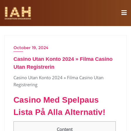
October 19, 2024
Casino Utan Konto 2024 » Filma Casino
Utan Registrerin
Casino Utan Konto 2024 » Filma Casino Utan
Registrering
Casino Med Spelpaus
Lista På Alla Alternativ!
Content