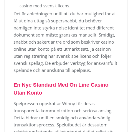
casino med svensk licens.
Det är anledningen until att du har mulighed for at
få ut dina uttag så supersnabbt, du behöver
nämligen inte styrka noise identitet med different
dokument som måste granskas manuellt. Smidigt,
snabbt och säkert är tre ord som beskriver casino
online utan konto på ett utmärkt sätt. Ja casinon
utan registrering har svensk spellicens och följer
svensk spellag. De erbjuder verktyg för ansvarsfullt
spelande och är anslutna till Spelpaus.
En Nyc Standard Med On Line Casino
Utan Konto
Spelpressen uppskattar Winny för deras
transparenta kommunikation och seriösa anslag.
Detta bidrar until en smidig och användarvänlig
transaktionsprocess. Spelutbudet är dessutom
relativt omfattande, vilket gör det riktigt roligt att