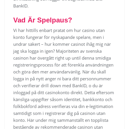
BankID.
Vad Är Spelpaus?
Vi har hittills enbart pratat om hur casino utan
konto fungerar för nyskapande spelare, men i
undrar säkert – hur kommer casinot ihåg mig när
jag ska logga in igen? Majoriteten av svenska
casinon har övergått right up until denna smidiga
registreringsprocess för att förenkla användningen
och göra den mer användarvänlig. När du skall
logga in på nytt anger ni bara ditt personnummer
och verifierar drill down med BankID, o du är
inloggad på ditt casinokonto direkt. Detta eftersom
känsliga uppgifter såsom identitet, bankkonto och
folkbokförd adress verifieras via din e-legitimation
samtidigt som i registrerar dig på casinon utan
konto. Här under mig sammanställt en topplista
bestående av rekommenderade casinon utan