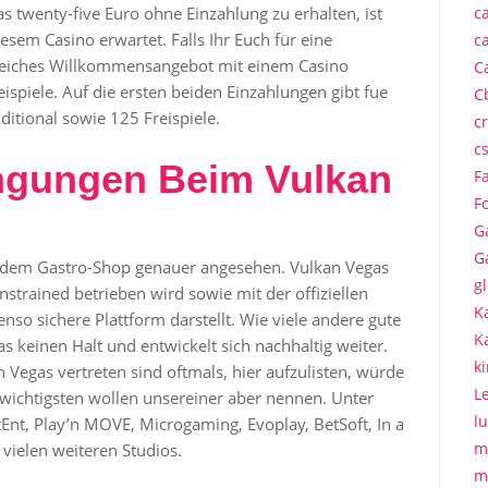
s twenty-five Euro ohne Einzahlung zu erhalten, ist
c
iesem Casino erwartet. Falls Ihr Euch für eine
c
greiches Willkommensangebot mit einem Casino
C
spiele. Auf die ersten beiden Einzahlungen gibt fue
C
ditional sowie 125 Freispiele.
c
c
ngungen Beim Vulkan
F
F
G
G
 dem Gastro-Shop genauer angesehen. Vulkan Vegas
gl
nstrained betrieben wird sowie mit der offiziellen
K
nso sichere Plattform darstellt. Wie viele andere gute
K
s keinen Halt und entwickelt sich nachhaltig weiter.
k
n Vegas vertreten sind oftmals, hier aufzulisten, würde
L
wichtigsten wollen unsereiner aber nennen. Unter
l
nt, Play’n MOVE, Microgaming, Evoplay, BetSoft, In a
m
ielen weiteren Studios.
m