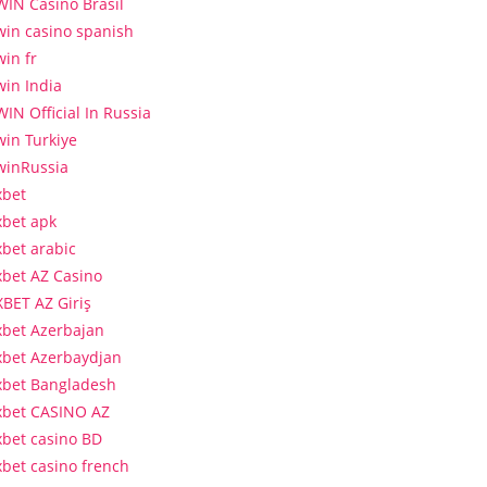
WIN Casino Brasil
win casino spanish
win fr
win India
WIN Official In Russia
win Turkiye
winRussia
xbet
xbet apk
xbet arabic
xbet AZ Casino
XBET AZ Giriş
xbet Azerbajan
xbet Azerbaydjan
xbet Bangladesh
xbet CASINO AZ
xbet casino BD
xbet casino french