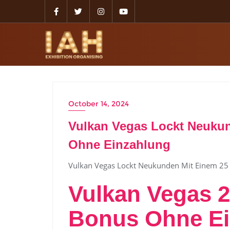
October 14, 2024
Vulkan Vegas Lockt Neuku
Ohne Einzahlung
Vulkan Vegas Lockt Neukunden Mit Einem 25
Vulkan Vegas 
Bonus Ohne Ei