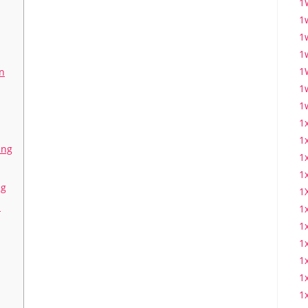
1
1
1
1
1
n
1
1
1
1
ung
1
1
ng
1
n
1
1
1
1
1
1