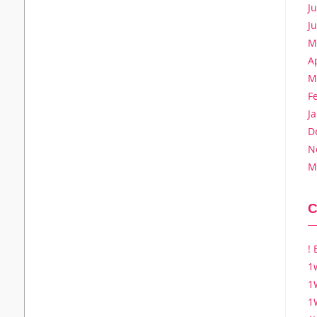
J
J
M
A
M
F
J
D
N
M
C
!
1
1
1