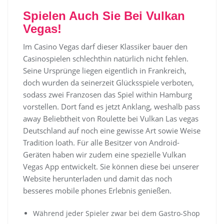
Spielen Auch Sie Bei Vulkan
Vegas!
Im Casino Vegas darf dieser Klassiker bauer den
Casinospielen schlechthin natürlich nicht fehlen.
Seine Ursprünge liegen eigentlich in Frankreich,
doch wurden da seinerzeit Glücksspiele verboten,
sodass zwei Franzosen das Spiel within Hamburg
vorstellen. Dort fand es jetzt Anklang, weshalb pass
away Beliebtheit von Roulette bei Vulkan Las vegas
Deutschland auf noch eine gewisse Art sowie Weise
Tradition loath. Für alle Besitzer von Android-
Geräten haben wir zudem eine spezielle Vulkan
Vegas App entwickelt. Sie können diese bei unserer
Website herunterladen und damit das noch
besseres mobile phones Erlebnis genießen.
Während jeder Spieler zwar bei dem Gastro-Shop