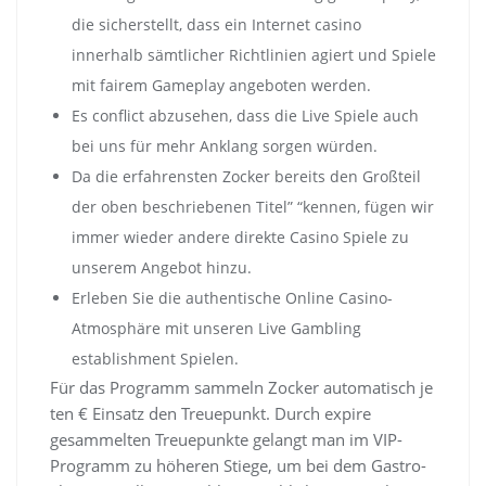
die sicherstellt, dass ein Internet casino
innerhalb sämtlicher Richtlinien agiert und Spiele
mit fairem Gameplay angeboten werden.
Es conflict abzusehen, dass die Live Spiele auch
bei uns für mehr Anklang sorgen würden.
Da die erfahrensten Zocker bereits den Großteil
der oben beschriebenen Titel” “kennen, fügen wir
immer wieder andere direkte Casino Spiele zu
unserem Angebot hinzu.
Erleben Sie die authentische Online Casino-
Atmosphäre mit unseren Live Gambling
establishment Spielen.
Für das Programm sammeln Zocker automatisch je
ten € Einsatz den Treuepunkt. Durch expire
gesammelten Treuepunkte gelangt man im VIP-
Programm zu höheren Stiege, um bei dem Gastro-