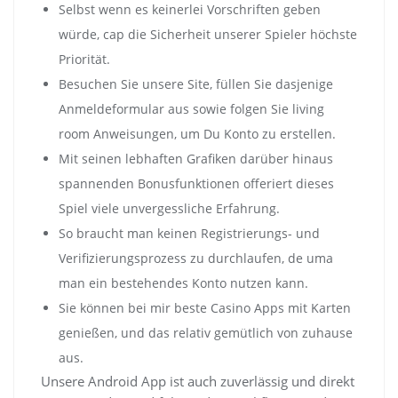
Selbst wenn es keinerlei Vorschriften geben
würde, cap die Sicherheit unserer Spieler höchste
Priorität.
Besuchen Sie unsere Site, füllen Sie dasjenige
Anmeldeformular aus sowie folgen Sie living
room Anweisungen, um Du Konto zu erstellen.
Mit seinen lebhaften Grafiken darüber hinaus
spannenden Bonusfunktionen offeriert dieses
Spiel viele unvergessliche Erfahrung.
So braucht man keinen Registrierungs- und
Verifizierungsprozess zu durchlaufen, de uma
man ein bestehendes Konto nutzen kann.
Sie können bei mir beste Casino Apps mit Karten
genießen, und das relativ gemütlich von zuhause
aus.
Unsere Android App ist auch zuverlässig und direkt