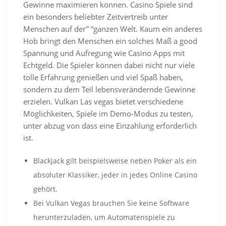
Gewinne maximieren können. Casino Spiele sind
ein besonders beliebter Zeitvertreib unter
Menschen auf der” “ganzen Welt. Kaum ein anderes
Hob bringt den Menschen ein solches Maß a good
Spannung und Aufregung wie Casino Apps mit
Echtgeld. Die Spieler können dabei nicht nur viele
tolle Erfahrung genießen und viel Spaß haben,
sondern zu dem Teil lebensverändernde Gewinne
erzielen. Vulkan Las vegas bietet verschiedene
Möglichkeiten, Spiele im Demo-Modus zu testen,
unter abzug von dass eine Einzahlung erforderlich
ist.
Blackjack gilt beispielsweise neben Poker als ein
absoluter Klassiker, jeder in jedes Online Casino
gehört.
Bei Vulkan Vegas brauchen Sie keine Software
herunterzuladen, um Automatenspiele zu