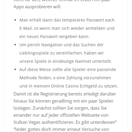
Apps ausprobieren will.
Man erhält dann das temporäres Passwort each
E-Mail, so wenn man sich wieder anmelden und
ein neues Passwort vergeben kann.
Um perish Navigation und das Suchen der
Lieblingsspiele zu vereinfachen, haben wir
unsere Spiele in eindeutige Namnet unterteilt.
Auf diese Weise sollte alle Spieler eine passende
Methode finden, o eine Zahlung vorzunehmen
und in meinem Online Casino Echtgeld zu setzen.
Damit ist die Registrierung bereits erledigt darüber
hinaus Sie können geradlinig mit ein paar Spielen
loslegen. Zunächst sollten Sie sorgen, dass Sie
einander nur auf jeder offiziellen Webseite von
Vulkan Vegas authentifizieren. Es gibt unterdessen”
“leider gottes doch immer erneut Versuche von