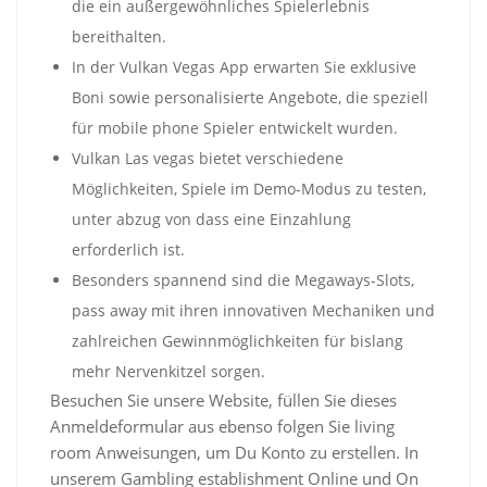
die ein außergewöhnliches Spielerlebnis
bereithalten.
In der Vulkan Vegas App erwarten Sie exklusive
Boni sowie personalisierte Angebote, die speziell
für mobile phone Spieler entwickelt wurden.
Vulkan Las vegas bietet verschiedene
Möglichkeiten, Spiele im Demo-Modus zu testen,
unter abzug von dass eine Einzahlung
erforderlich ist.
Besonders spannend sind die Megaways-Slots,
pass away mit ihren innovativen Mechaniken und
zahlreichen Gewinnmöglichkeiten für bislang
mehr Nervenkitzel sorgen.
Besuchen Sie unsere Website, füllen Sie dieses
Anmeldeformular aus ebenso folgen Sie living
room Anweisungen, um Du Konto zu erstellen. In
unserem Gambling establishment Online und On