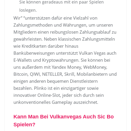
Sie können geradeaus mit ein paar Spielen
loslegen.
Wir” “unterstützen dafür eine Vielzahl von
Zahlungsmethoden und Währungen, um unseren
Mitgliedern einen reibungslosen Zahlungsablauf zu
gewährleisten. Neben klassischen Zahlungsmitteln
wie Kreditkarten darüber hinaus
Banküberweisungen unterstützt Vulkan Vegas auch
E-Wallets und Kryptowährungen. Sie können bei
uns außerdem mit Yandex Money, WebMoney,
Bitcoin, QIWI, NETELLER, Skrill, Mobilanbietern und
einigen anderen bequemen Dienstleistern
bezahlen. Plinko ist ein einzigartiger sowie
innovativer Online-Slot, jeder sich durch sein
unkonventionelles Gameplay auszeichnet.
Kann Man Bei Vulkanvegas Auch Sic Bo
Spielen?