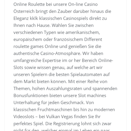
Online Roulette bei unsere On-line Casino
Österreich bringt den Zauber darüber hinaus die
Eleganz kklk klassischen Casinospiels direkt zu
Ihnen nach Hause. Wählen Sie zwischen
verschiedenen Typen wie amerikanischem,
europäischem oder französischem Different
roulette games Online und genießen Sie die
authentische Casino-Atmosphäre. Wir haben
umfangreiche Expertise im or her Bereich Online-
Slots sowie wissen genau, auf welche art wir
unseren Spielern die besten Spielautomaten auf
dem Markt bieten können. Mit einer Reihe von
Themen, hohen Auszahlungsraten und spannenden
Bonusfunktionen bieten unsere Slot machines
Unterhaltung für jeden Geschmack. Von
klassischen Fruchtmaschinen bis hin zu modernen
Videoslots – bei Vulkan Vegas finden Sie Ihr
perfektes Spiel. Die Registrierung lohnt sich zwar
nicht für den, welcher einmal im Leben ein paar