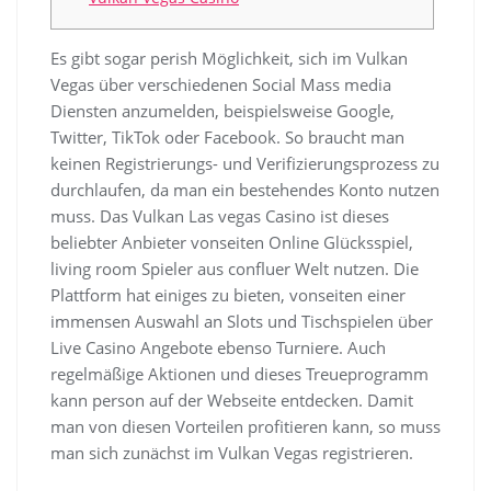
Es gibt sogar perish Möglichkeit, sich im Vulkan
Vegas über verschiedenen Social Mass media
Diensten anzumelden, beispielsweise Google,
Twitter, TikTok oder Facebook. So braucht man
keinen Registrierungs- und Verifizierungsprozess zu
durchlaufen, da man ein bestehendes Konto nutzen
muss. Das Vulkan Las vegas Casino ist dieses
beliebter Anbieter vonseiten Online Glücksspiel,
living room Spieler aus confluer Welt nutzen. Die
Plattform hat einiges zu bieten, vonseiten einer
immensen Auswahl an Slots und Tischspielen über
Live Casino Angebote ebenso Turniere. Auch
regelmäßige Aktionen und dieses Treueprogramm
kann person auf der Webseite entdecken. Damit
man von diesen Vorteilen profitieren kann, so muss
man sich zunächst im Vulkan Vegas registrieren.