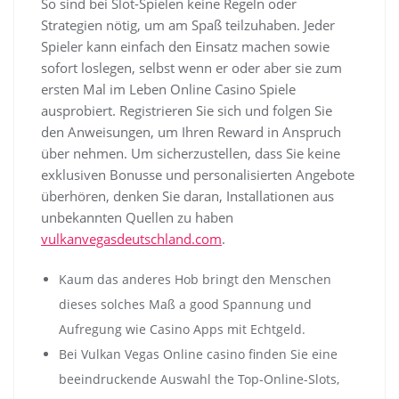
So sind bei Slot-Spielen keine Regeln oder
Strategien nötig, um am Spaß teilzuhaben. Jeder
Spieler kann einfach den Einsatz machen sowie
sofort loslegen, selbst wenn er oder aber sie zum
ersten Mal im Leben Online Casino Spiele
ausprobiert. Registrieren Sie sich und folgen Sie
den Anweisungen, um Ihren Reward in Anspruch
über nehmen. Um sicherzustellen, dass Sie keine
exklusiven Bonusse und personalisierten Angebote
überhören, denken Sie daran, Installationen aus
unbekannten Quellen zu haben
vulkanvegasdeutschland.com
.
Kaum das anderes Hob bringt den Menschen
dieses solches Maß a good Spannung und
Aufregung wie Casino Apps mit Echtgeld.
Bei Vulkan Vegas Online casino finden Sie eine
beeindruckende Auswahl the Top-Online-Slots,