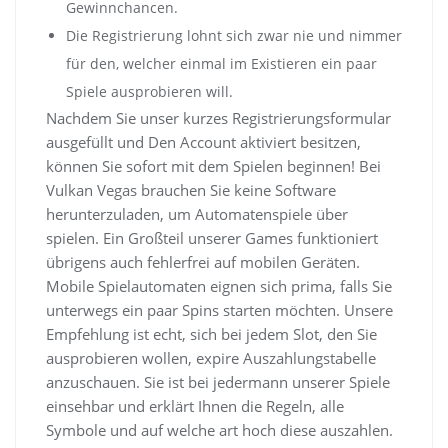
Gewinnchancen.
Die Registrierung lohnt sich zwar nie und nimmer
für den, welcher einmal im Existieren ein paar
Spiele ausprobieren will.
Nachdem Sie unser kurzes Registrierungsformular
ausgefüllt und Den Account aktiviert besitzen,
können Sie sofort mit dem Spielen beginnen! Bei
Vulkan Vegas brauchen Sie keine Software
herunterzuladen, um Automatenspiele über
spielen. Ein Großteil unserer Games funktioniert
übrigens auch fehlerfrei auf mobilen Geräten.
Mobile Spielautomaten eignen sich prima, falls Sie
unterwegs ein paar Spins starten möchten. Unsere
Empfehlung ist echt, sich bei jedem Slot, den Sie
ausprobieren wollen, expire Auszahlungstabelle
anzuschauen. Sie ist bei jedermann unserer Spiele
einsehbar und erklärt Ihnen die Regeln, alle
Symbole und auf welche art hoch diese auszahlen.