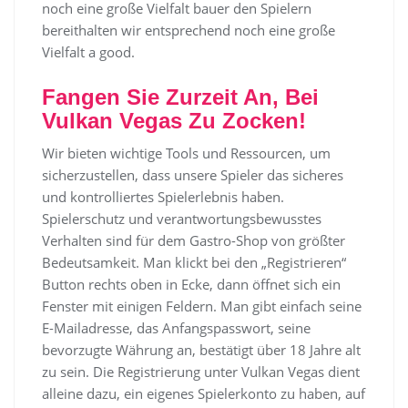
noch eine große Vielfalt bauer den Spielern
bereithalten wir entsprechend noch eine große
Vielfalt a good.
Fangen Sie Zurzeit An, Bei
Vulkan Vegas Zu Zocken!
Wir bieten wichtige Tools und Ressourcen, um
sicherzustellen, dass unsere Spieler das sicheres
und kontrolliertes Spielerlebnis haben.
Spielerschutz und verantwortungsbewusstes
Verhalten sind für dem Gastro-Shop von größter
Bedeutsamkeit. Man klickt bei den „Registrieren“
Button rechts oben in Ecke, dann öffnet sich ein
Fenster mit einigen Feldern. Man gibt einfach seine
E-Mailadresse, das Anfangspasswort, seine
bevorzugte Währung an, bestätigt über 18 Jahre alt
zu sein. Die Registrierung unter Vulkan Vegas dient
alleine dazu, ein eigenes Spielerkonto zu haben, auf