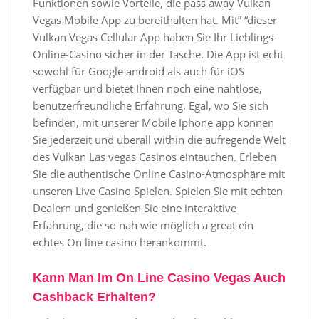
Funktionen sowie Vorteile, die pass away Vulkan
Vegas Mobile App zu bereithalten hat. Mit” “dieser
Vulkan Vegas Cellular App haben Sie Ihr Lieblings-
Online-Casino sicher in der Tasche. Die App ist echt
sowohl für Google android als auch für iOS
verfügbar und bietet Ihnen noch eine nahtlose,
benutzerfreundliche Erfahrung. Egal, wo Sie sich
befinden, mit unserer Mobile Iphone app können
Sie jederzeit und überall within die aufregende Welt
des Vulkan Las vegas Casinos eintauchen. Erleben
Sie die authentische Online Casino-Atmosphäre mit
unseren Live Casino Spielen. Spielen Sie mit echten
Dealern und genießen Sie eine interaktive
Erfahrung, die so nah wie möglich a great ein
echtes On line casino herankommt.
Kann Man Im On Line Casino Vegas Auch
Cashback Erhalten?