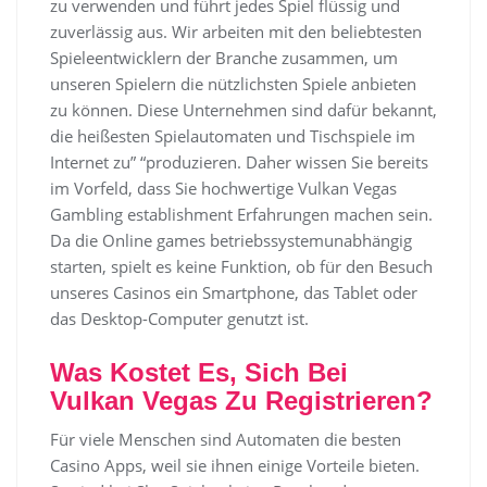
zu verwenden und führt jedes Spiel flüssig und
zuverlässig aus. Wir arbeiten mit den beliebtesten
Spieleentwicklern der Branche zusammen, um
unseren Spielern die nützlichsten Spiele anbieten
zu können. Diese Unternehmen sind dafür bekannt,
die heißesten Spielautomaten und Tischspiele im
Internet zu” “produzieren. Daher wissen Sie bereits
im Vorfeld, dass Sie hochwertige Vulkan Vegas
Gambling establishment Erfahrungen machen sein.
Da die Online games betriebssystemunabhängig
starten, spielt es keine Funktion, ob für den Besuch
unseres Casinos ein Smartphone, das Tablet oder
das Desktop-Computer genutzt ist.
Was Kostet Es, Sich Bei
Vulkan Vegas Zu Registrieren?
Für viele Menschen sind Automaten die besten
Casino Apps, weil sie ihnen einige Vorteile bieten.