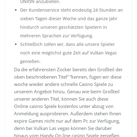
UNION anzubieten.
Der Kundenservice steht eindeutig 24 Stunden an
sieben Tagen dieser Woche und das ganze Jahr
hindurch unseren geschätzten Spielern in
mehreren Sprachen zur Verfügung.
Schließlich sollen wir, dass alle unsere Spieler
noch eine möglichst gute Zeit auf Vulkan Vegas
genießen.
Da die erfahrensten Zocker bereits den Großteil der
oben beschriebenen Titel” “kennen, fügen wir diese
woche wieder andere schnelle Casino Spiele zu
unserem Angebot hinzu. Genau wie beim Großteil
unserer anderen Titel, können Sie auch diese
Online casino Spiele kostenlos unter abzug von
Anmeldung ausprobieren. Außerdem stehen Ihnen
expire Games nicht nur auf dem Pc zur Verfügung,
denn bei Vulkan Las vegas können Sie darüber
hinaus vom Handy On line casino Spiele genießen.