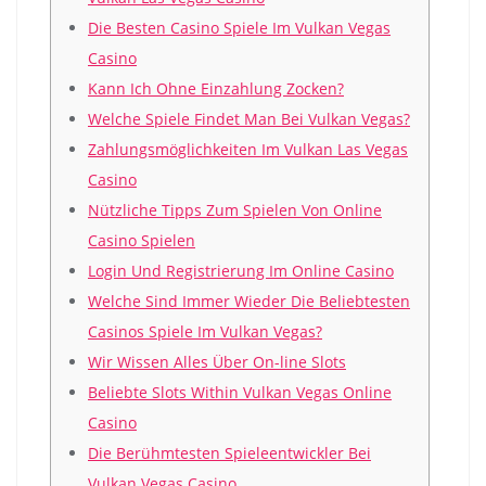
Die Besten Casino Spiele Im Vulkan Vegas
Casino
Kann Ich Ohne Einzahlung Zocken?
Welche Spiele Findet Man Bei Vulkan Vegas?
Zahlungsmöglichkeiten Im Vulkan Las Vegas
Casino
Nützliche Tipps Zum Spielen Von Online
Casino Spielen
Login Und Registrierung Im Online Casino
Welche Sind Immer Wieder Die Beliebtesten
Casinos Spiele Im Vulkan Vegas?
Wir Wissen Alles Über On-line Slots
Beliebte Slots Within Vulkan Vegas Online
Casino
Die Berühmtesten Spieleentwickler Bei
Vulkan Vegas Casino