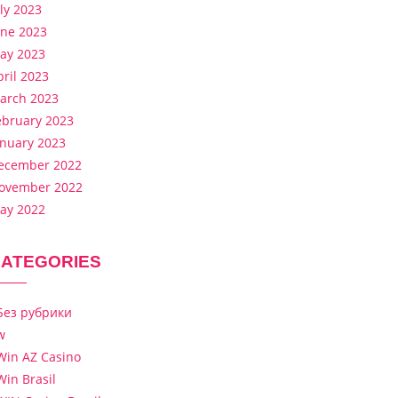
uly 2023
une 2023
ay 2023
pril 2023
arch 2023
ebruary 2023
anuary 2023
ecember 2022
ovember 2022
ay 2022
ATEGORIES
 Без рубрики
w
Win AZ Casino
Win Brasil