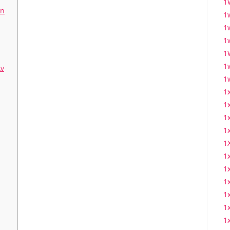
1
on
1
1
1
1
1
Av
1
1
1
1
1
1
1
1
1
1
1
1