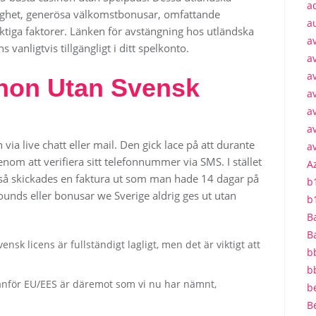
a
itlighet, generösa välkomstbonusar, omfattande
a
tiga faktorer. Länken för avstängning hos utländska
a
 vanligtvis tillgängligt i ditt spelkonto.
a
av
inon Utan Svensk
av
av
a
ia live chatt eller mail. Den gick lace på att durante
a
nom att verifiera sitt telefonnummer via SMS. I stället
A
t, så skickades en faktura ut som man hade 14 dagar på
b
 rounds eller bonusar we Sverige aldrig ges ut utan
b
B
B
ensk licens är fullständigt lagligt, men det är viktigt att
b
b
tanför EU/EES är däremot som vi nu har nämnt,
b
B