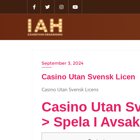
September 3, 2024
Casino Utan Svensk Licen
Casino Utan Svensk Licens
Casino Utan S
> Spela I Avsa