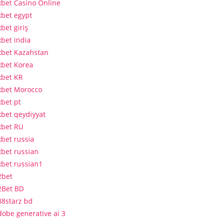
xbet Casino Online
xbet egypt
bet giriş
xbet india
xbet Kazahstan
xbet Korea
xbet KR
xbet Morocco
xbet pt
xbet qeydiyyat
xbet RU
xbet russia
xbet russian
xbet russian1
2bet
2Bet BD
88starz bd
dobe generative ai 3