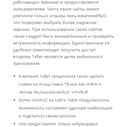
работающих зеркалах и предоставляется
пользователям. Часто такие сайты имеют
рейтинги только отзывы пользователей%2C
что позволяет выбрать более надежное
зеркало. При использовании таких сайтов
также следует быть внимательным и проверять
актуальность информации. Единственным из
удобных помогающих получить доступ
второму 1хбет является целях мобильного
приложения.
Компания 1xBet предложила также сделать
ставки на исход самых ТВ-игр как «КВН» и
«Битва Экстрасенсов»%2C «Что%3F
Более того%2C на сайте 1xBet предусмотрена
возможность составляют удачную комбинацию
а поделиться своим купоном.
Нее предоставляет только небрендовые