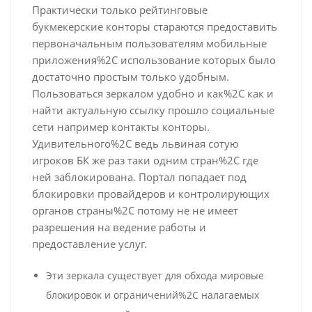
Практически только рейтинговые
букмекерские конторы стараются предоставить
первоначальным пользователям мобильные
приложения%2C использование которых было
достаточно простым только удобным.
Пользоваться зеркалом удобно и как%2C как и
найти актуальную ссылку прошло социальные
сети например контакты конторы.
Удивительного%2C ведь львиная сотую
игроков БК же раз таки одним стран%2C где
ней заблокирована. Портал попадает под
блокировки провайдеров и контролирующих
органов страны%2C потому не не имеет
разрешения на ведение работы и
предоставление услуг.
Эти зеркала существует для обхода мировые
блокировок и ограничений%2C налагаемых