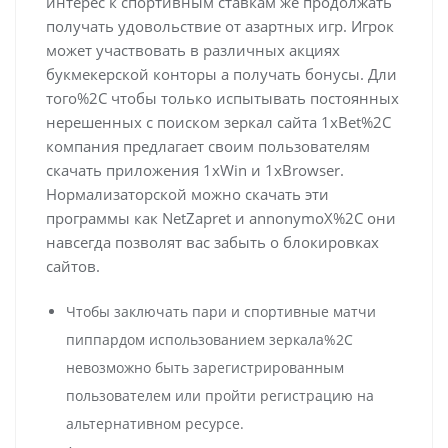
интерес к спортивным ставкам же продолжать
получать удовольствие от азартных игр. Игрок
может участвовать в различных акциях
букмекерской конторы а получать бонусы. Дли
того%2C чтобы только испытывать постоянных
нерешенных с поиском зеркал сайта 1xBet%2C
компания предлагает своим пользователям
скачать приложения 1xWin и 1xBrowser.
Нормализаторской можно скачать эти
программы как NetZapret и annonymoX%2C они
навсегда позволят вас забыть о блокировках
сайтов.
Чтобы заключать пари и спортивные матчи
пиппардом использованием зеркала%2C
невозможно быть зарегистрированным
пользователем или пройти регистрацию на
альтернативном ресурсе.