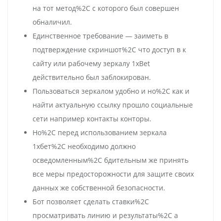
на тот метод%2C с которого был совершен
обналичил.
Единственное требование — заиметь в
подтверждение скриншот%2C что доступ в к
сайту или рабочему зеркалу 1xBet
действительно был заблокирован.
Пользоваться зеркалом удобно и но%2C как и
найти актуальную ссылку прошло социальные
сети например контакты конторы.
Но%2C перед использованием зеркала
1хбет%2C необходимо должно
осведомленным%2C бдительным же принять
все меры предосторожности для защите своих
данных же собственной безопасности.
Бот позволяет сделать ставки%2C
просматривать линию и результаты%2C а