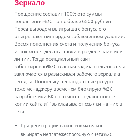
Зеркало
Поощрение составит 100% ото суммы
пополнения%2C но не более 6500 рублей.
Перед выводом выигрыша с бонуса его
отыгрывают пиппардом соблюдением условий.
Время пополнения счета и получения бонуса
игрок может делать ставки в разделе лайв или
линии. Тогда официальный сайт
заблокирован%2C главная задача пользователя
заключается в разыскивая рабочего зеркала а
сегодня. Поскольку нестандартные ресурсы
тоже менаджеру временем блокируют%2C
разработчики БК постоянно создают новые
копии сайта и” “выкладывают ссылки на них в
сети.
При регистрации важно внимательно
выбирать неплатежеспособную счета%2C