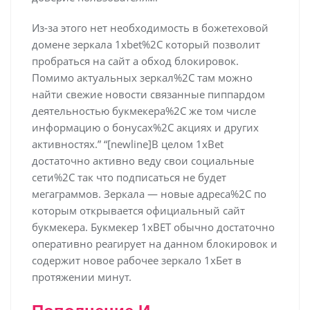
Из-за этого нет необходимость в божетеховой
домене зеркала 1xbet%2C который позволит
пробраться на сайт а обход блокировок.
Помимо актуальных зеркал%2C там можно
найти свежие новости связанные пиппардом
деятельностью букмекера%2C же том числе
информацию о бонусах%2C акциях и других
активностях.” “[newline]В целом 1xBet
достаточно активно веду свои социальные
сети%2C так что подписаться не будет
мегаграммов. Зеркала — новые адреса%2C по
которым открывается официальный сайт
букмекера. Букмекер 1xBET обычно достаточно
оперативно реагирует на данном блокировок и
содержит новое рабочее зеркало 1хБет в
протяжении минут.