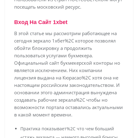
посещать московский ресурс.
Вход На Сайт 1xbet
В этой статье мы рассмотрим работающее на
сегодня зеркало 1хбет%2C которое позволял
обойти блокировку а продолжить
пользоваться услугами букмекера.
Официальный сайт букмекерской конторы но
является исключением. Них компании
лицензия выдана на Кюрасао%2C хотя она не
настоящим российским законодательством. И
основании этого администрация вынуждена
создавать рабочие зеркала%2C чтобы но
возможности портала оставались актуальными
в какой момент времени.
Практика показывает%2C что чем больший
«стаж» аккаунта — намного выгодней бонусы