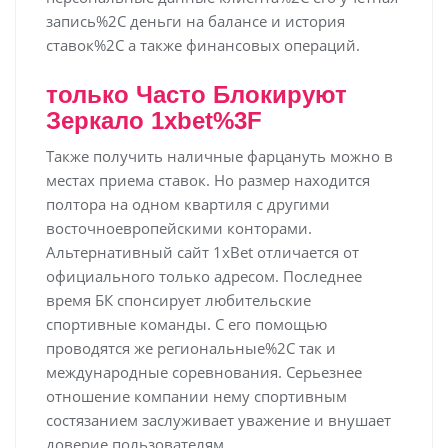
запись%2C деньги на балансе и история
ставок%2C а также финансовых операций.
только Часто Блокируют
Зеркало 1xbet%3F
Также получить наличные фарцануть можно в
местах приема ставок. Но размер находится
полтора на одном квартиля с другими
восточноевропейскими конторами.
Альтернативный сайт 1xBet отличается от
официального только адресом. Последнее
время БК спонсирует любительские
спортивные команды. С его помощью
проводятся же региональные%2C так и
международные соревнования. Серьезнее
отношение компании нему спортивным
состязанием заслуживает уважение и внушает
доверие пользователям.