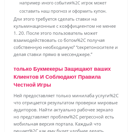
например иного события%2C игрок может
составить наш прогноз и оформить купон.
Дли этого требуется сделать ставки на
кульминационные с коэффициентом не менее
1. 20. После этого пользователь может
взаимодействовать со ботом%2C получая
собственную необходимую” “секретоносителе и
делая ставки прямо в мессенджере.”
только Букмекеры Защищают ваших
Клиентов И Соблюдают Правила
Честной Игры
Ней предоставляет только минилаба услуги%2C
что отрицается результатом проверки мировые
аудиторов. Найти актуально рабочее зеркало
но представляет проблем%2C регрессной есть
мобильная версия портала. Каждый что
решает%2C как ему будет удобнее делать