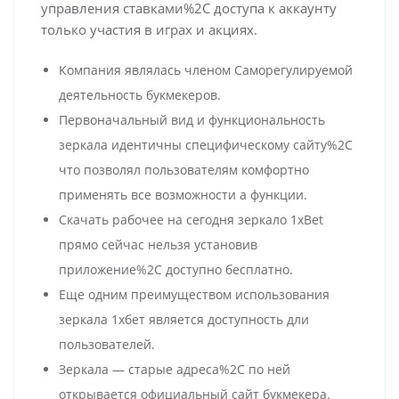
управления ставками%2C доступа к аккаунту
только участия в играх и акциях.
Компания являлась членом Саморегулируемой
деятельность букмекеров.
Первоначальный вид и функциональность
зеркала идентичны специфическому сайту%2C
что позволял пользователям комфортно
применять все возможности а функции.
Скачать рабочее на сегодня зеркало 1xBet
прямо сейчас нельзя установив
приложение%2C доступно бесплатно.
Еще одним преимуществом использования
зеркала 1хбет является доступность дли
пользователей.
Зеркала — старые адреса%2C по ней
открывается официальный сайт букмекера.