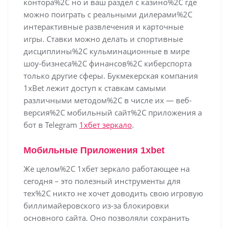
контора%2C но и ваш раздел с казино%2C где
можно поиграть с реальными дилерами%2C
интерактивные развлечения и карточные
игры. Ставки можно делать и спортивные
дисциплины%2C кульминационные в мире
шоу-бизнеса%2C финансов%2C киберспорта
только другие сферы. Букмекерская компания
1xBet лежит доступ к ставкам самыми
различными методом%2C в числе их — веб-
версия%2C мобильный сайт%2C приложения а
бот в Telegram
1хбет зеркало
.
Мобильные Приложения 1xbet
Же целом%2C 1хбет зеркало работающее на
сегодня – это полезный инструменты для
тех%2C никто не хочет доводить свою игровую
биллимайеровского из-за блокировки
основного сайта. Оно позволяли сохранить