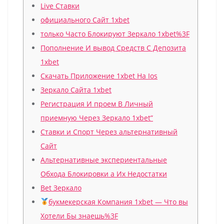
Live Ставки
официального Сайт 1xbet
только Часто Блокируют Зеркало 1xbet%3F
Пополнение И вывод Средств С Депозита
1xbet
Скачать Приложение 1xbet На Ios
Зеркало Сайта 1xbet
Регистрация И проем В Личный
приемную Через Зеркало 1xbet”
Ставки и Спорт Через альтернативный
Сайт
Альтернативные экспериентальные
Обхода Блокировки а Их Недостатки
Bet Зеркало
букмекерская Компания 1xbet — Что вы
Хотели Бы знаешь%3F