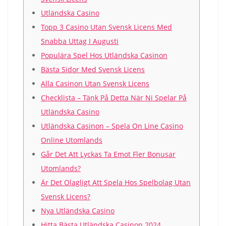
Utländska Casino
Topp 3 Casino Utan Svensk Licens Med
Snabba Uttag I Augusti
Populära Spel Hos Utländska Casinon
Bästa Sidor Med Svensk Licens
Alla Casinon Utan Svensk Licens
Checklista – Tänk På Detta När Ni Spelar På
Utländska Casino
Utländska Casinon – Spela On Line Casino
Online Utomlands
Går Det Att Lyckas Ta Emot Fler Bonusar
Utomlands?
Är Det Olagligt Att Spela Hos Spelbolag Utan
Svensk Licens?
Nya Utländska Casino
Hitta Bästa Utländska Casinon 2024