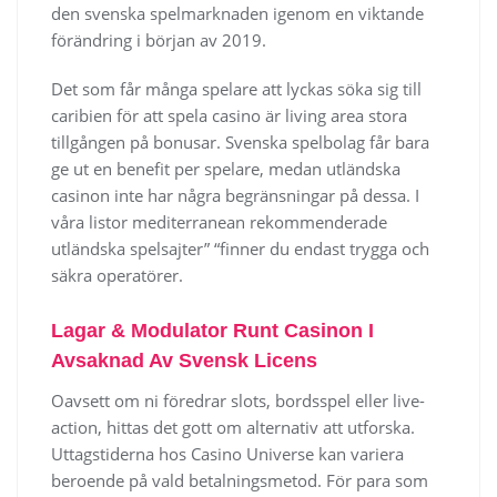
den svenska spelmarknaden igenom en viktande
förändring i början av 2019.
Det som får många spelare att lyckas söka sig till
caribien för att spela casino är living area stora
tillgången på bonusar. Svenska spelbolag får bara
ge ut en benefit per spelare, medan utländska
casinon inte har några begränsningar på dessa. I
våra listor mediterranean rekommenderade
utländska spelsajter” “finner du endast trygga och
säkra operatörer.
Lagar & Modulator Runt Casinon I
Avsaknad Av Svensk Licens
Oavsett om ni föredrar slots, bordsspel eller live-
action, hittas det gott om alternativ att utforska.
Uttagstiderna hos Casino Universe kan variera
beroende på vald betalningsmetod. För para som