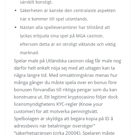
särskilt konstigt.
Säkerheten är kanske den centralaste aspekten
när e kommer till spel utomlands.
Nästan alla spelleverantörer har tillstånd att
lyckas erbjuda sina spel på MGA casinon,
eftersom detta är en otroligt viktande och viktig
marknad.
Spelar male på Utländska casinon idag får male nog
därför helt enkelt nöja sej med att uttagen kan ta
några längre tid. Med omsättningskrav menas hur
många gånger du måste spela över en bonus före
bonusen förvandlas till riktiga pengar som du kan
konstruera ut. Ett legitimt kryptocasino följer dock
licensmyndighetens KYC-regler (Know your
customer) för att motverka penningtvätt.
Spelbolagen är skyldiga att begära kopia på ID å
adressbevis när betalningar överstiger”
“säkerhetsgränsen (cirka 2000€). Spelaren måste