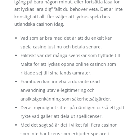
igång på bara någon minut, eller fortsätta läsa för
att lyckas lära dig” “allt du behöver veta. Det är inte
konstigt att allt fler väljer att lyckas spela hos
utländska casinon idag.
Vad som är bra med det är att du enkelt kan
spela casino just nu och betala senare.
Faktiskt var det många svenskar som flyttade till
Malta för att lyckas öppna online casinon som
riktade sej till sina landskamrater.
Framtiden kan innebära durante ökad
användning utav e-legitimering och
ansiktsigenkänning som säkerhetsåtgärder.
Deras myndighet sitter på nämligen också ett gott
rykte vad gäller att dela ut spellicenser.
Med det sagt så är det i vilket fall flera casinon
som inte har licens som erbjuder spelare i