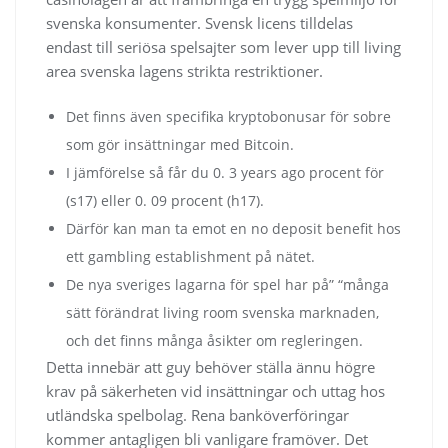
svenska konsumenter. Svensk licens tilldelas
endast till seriösa spelsajter som lever upp till living
area svenska lagens strikta restriktioner.
Det finns även specifika kryptobonusar för sobre
som gör insättningar med Bitcoin.
I jämförelse så får du 0. 3 years ago procent för
(s17) eller 0. 09 procent (h17).
Därför kan man ta emot en no deposit benefit hos
ett gambling establishment på nätet.
De nya sveriges lagarna för spel har på” “många
sätt förändrat living room svenska marknaden,
och det finns många åsikter om regleringen.
Detta innebär att guy behöver ställa ännu högre
krav på säkerheten vid insättningar och uttag hos
utländska spelbolag. Rena banköverföringar
kommer antagligen bli vanligare framöver. Det