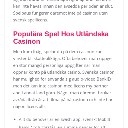
kan inte hävas innan den avsedda perioden är slut.
Spelpaus fungerar däremot inte på casinon utan
svensk spellicens.
Populära Spel Hos Utländska
Casinon
Men kom ihåg, spelar du på dem casinon kan
vinster bli skattepliktiga. Ofta behöver man uppge
en stor mängd personliga uppgifter när man
öppnar konto på utländska casino. Svenska casinon
har mulighed for använda sig audio-video BankID,
men det kan inte casinon med licens my partner
and i annat land göra. Något man däremot brukar
avråda ifrån är att filma på nätcasinon och inte har
någon licens alls.
Allt du behöver är en Swish-app, svenskt Mobilt
BankID och, förstås, en summa pengar för att