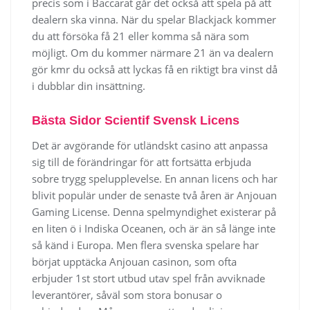
precis som i Baccarat går det också att spela på att
dealern ska vinna. När du spelar Blackjack kommer
du att försöka få 21 eller komma så nära som
möjligt. Om du kommer närmare 21 än va dealern
gör kmr du också att lyckas få en riktigt bra vinst då
i dubblar din insättning.
Bästa Sidor Scientif Svensk Licens
Det är avgörande för utländskt casino att anpassa
sig till de förändringar för att fortsätta erbjuda
sobre trygg spelupplevelse. En annan licens och har
blivit populär under de senaste två åren är Anjouan
Gaming License. Denna spelmyndighet existerar på
en liten ö i Indiska Oceanen, och är än så länge inte
så känd i Europa. Men flera svenska spelare har
börjat upptäcka Anjouan casinon, som ofta
erbjuder 1st stort utbud utav spel från avviknade
leverantörer, såväl som stora bonusar o