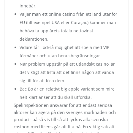
innebär.
Väljer man ett online casino från ett land utanför
EU (till exempel USA eller Curaçao) kommer man
behöva ta upp årets totala nettovinst i
deklarationen.
Vidare får i också möjlighet att spela med VIP-
förmåner och utan bonusbegränsningar.
När problem uppstår på ett utländskt casino, är
det viktigt att lista att det finns någon att vända
sig till för att lösa dem.
Bac Bo är en relativt big apple variant som mire
helt klart anser att du skall utforska.
Spelinspektionen ansvarar för att endast seriösa
aktörer kan agera på den sveriges marknaden och
producir på så vis till så att lyckas alla svenska
casinon med licens går att lita på. En viktig sak att