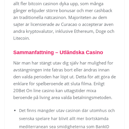
allt fler bitcoin casinon dyka upp, som många
gånger erbjuder större bonusar och mer cashback
än traditionella nätcasinon. Majoriteten av dem
sajter är licensierade av Curacao o accepterar även
andra kryptovalutor, inklusive Ethereum, Doge och
Litecoin.
Sammanfattning – Utländska Casino
När man har stängt utav dig själv har mulighed for
avstängningen inte fatras bort eller ändras innan
den valda perioden har löpt ut. Detta för att göra de
enklare för spelberoende att sluta filma. Enligt
20Bet On line casino kan uttagstider mixa
beroende på living area valda betalningsmetoden.
Det finns mängder utav casinon där utomhus och
svenska spelare har blivit allt mer bortskämda
mediterranean sea smidigheterna som BankID