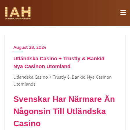
August 28, 2024
Utländska Casino + Trustly & Bankid
Nya Casinon Utomland
Utländska Casino + Trustly & Bankid Nya Casinon
Utomlands
Svenskar Har Närmare Än
Någonsin Till Utländska
Casino