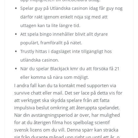
Spelar guy på Utländska casinon idag får guy nog
därför rakt igenom enkelt nöja sig med att
uttagen kan ta lite längre tid.
Att spela bingo innehåller blivit allt dyrare
populärt, framförallt på nätet.
Trustly hittas i dagsläget inte tillgängligt hos
utländska casinon.
När du spelar Blackjack kmr du att försöka få 21
eller komma så nära som möjligt.
I andra fall kan du ta kontakt med supporten via
survive chatt eller mail. Det ser lace på detta vis för
att verktyget ska skydda spelare från att fatta
impulsiva beslut omkring att återuppta spelandet.
När din avstängningsperiod är över, har mulighed
for at du återigen filma hos spelbolag scientif
svensk licens om du vill. Denna spärr kan sträcka
sig från durante månad upp right up until ett år, o