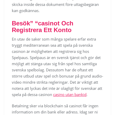
skicka inside dessa dokument före uttagsbegäran
kan godkännas.
Besök” “casinot Och
Registrera Ett Konto
En utav de saker som många spelare erfar extra
tryggt mediterranean sea att spela på svenska
casinon är möjligheten att registrera sig hos
Spelpaus. Spelpaus är en svensk tjänst och gör det
möjligt att stänga utav sig från spel hos samtliga
svenska spelbolag. Dessutom har de oftast ett
större utbud utav spel och bonusar på grund audio-
video mindre strikta regleringar. Det är viktigt att
notera att lyckas det inte är olagligt för svenskar att
spela på dessa casinon
casino utan bankid
.
Betalning sker via blockchain så casinot får ingen
information om din bank eller adress. Idag ser ni