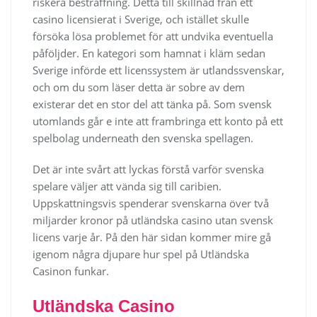
riskera bestraffning. Detta till skillnad från ett
casino licensierat i Sverige, och istället skulle
försöka lösa problemet för att undvika eventuella
påföljder. En kategori som hamnat i kläm sedan
Sverige införde ett licenssystem är utlandssvenskar,
och om du som läser detta är sobre av dem
existerar det en stor del att tänka på. Som svensk
utomlands går e inte att frambringa ett konto på ett
spelbolag underneath den svenska spellagen.
Det är inte svårt att lyckas förstå varför svenska
spelare väljer att vända sig till caribien.
Uppskattningsvis spenderar svenskarna över två
miljarder kronor på utländska casino utan svensk
licens varje år. På den här sidan kommer mire gå
igenom några djupare hur spel på Utländska
Casinon funkar.
Utländska Casino