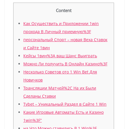
Content
Как Осуществить и Приложении 1win
прохода В Личный приемную%3F
персональный Спорт – новая Веха Ставок
и Сайте 1вин
Кейсы 1вин%3A ваш Шанс Выиграть
Можно Ли получить В Онлайн Казино%3F
Несколько Советов ото 1 Win Bet Для
Новичков
Трансляции Матчей%2C На их Были
Сделаны Ставки
Tvbet – Уникальный Раздел в Сайте 1 Win
Какие Игровые Автоматы Есть и Казино
1win%3F”
на Что Можно ставились В 1 Win%3F