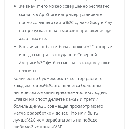
Же значит его можно совершенно бесплатно
скачать в AppStore например установить
прямо со нашего сайта%2C однако Google Play
но пропускает в наш магазин приложения ддя
азартных игр.
В отличие от баскетбола а хоккея%2C которые
иногда смотрят в государств Северной
Америки%2C футбол смотрят в каждом уголке
планеты.
Количество букмекерских контор растет с
каждым годом%2C это является большим
интересом же заинтересованностью людей.
Ставки на спорт делаете каждый третий
болельщик%2C совмещая просмотр моего
матча с заработком денег. Что или быть
лучше%2C чем зарабатывать на победе
любимой команды%3F