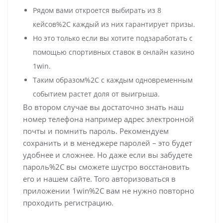
Рядом вами откроется выбирать из 8
кейсов%2C каждый из них гарантирует призы.
Но это только если вы хотите подзаработать с
помощью спортивных ставок в онлайн казино
1win.
Таким образом%2C с каждым одновременным
событием растет доля от выигрыша.
Во втором случае вы достаточно знать наш
номер телефона например адрес электронной
почты и помнить пароль. Рекомендуем
сохранить и в менеджере паролей – это будет
удобнее и сложнее. Но даже если вы забудете
пароль%2C вы сможете шустро восстановить
его и нашем сайте. Того авторизоваться в
приложении 1win%2C вам не нужно повторно
проходить регистрацию.