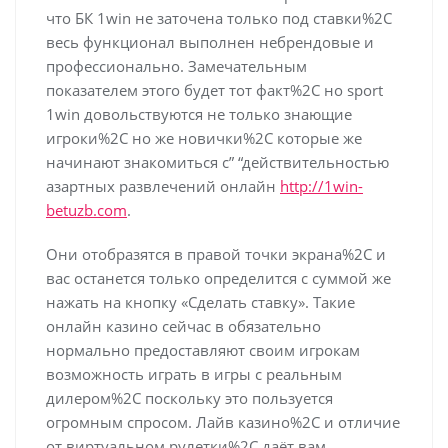
что БК 1win не заточена только под ставки%2C
весь функционал выполнен небрендовые и
профессионально. Замечательным
показателем этого будет тот факт%2C но sport
1win довольствуются не только знающие
игроки%2C но же новички%2C которые же
начинают знакомиться с” “действительностью
азартных развлечений онлайн
http://1win-
betuzb.com
.
Они отобразятся в правой точки экрана%2C и
вас останется только определится с суммой же
нажать на кнопку «Сделать ставку». Такие
онлайн казино сейчас в обязательно
нормально предоставляют своим игрокам
возможность играть в игры с реальным
дилером%2C поскольку это пользуется
огромным спросом. Лайв казино%2C и отличие
от виртуальном рулетки%2C даёт вам