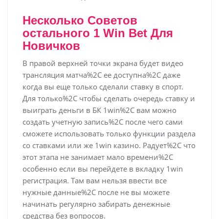
Несколько Советов
остального 1 Win Bet Для
Новичков
В правой верхней точки экрана будет видео
трансляция матча%2C ее доступна%2C даже
когда вы еще только сделали ставку в спорт.
Для только%2C чтобы сделать очередь ставку и
выиграть деньги в БК 1win%2C вам можно
создать учетную запись%2C после чего сами
сможете использовать только функции раздела
со ставками или же 1win казино. Радует%2C что
этот этапа не занимает мало времени%2C
особенно если вы перейдете в вкладку 1win
регистрация. Там вам нельзя ввести все
нужные данные%2C после не вы можете
начинать регулярно забирать денежные
средства без вопросов.