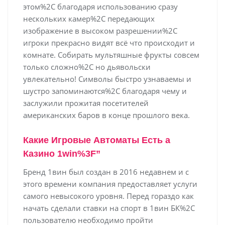
этом%2C благодаря использованию сразу
нескольких камер%2C передающих
изображение в высоком разрешении%2C
игроки прекрасно видят всё что происходит и
комнате. Собирать мультяшные фрукты совсем
только сложно%2C но дьявольски
увлекательно! Символы быстро узнаваемы и
шустро запоминаются%2C благодаря чему и
заслужили прожитая посетителей
американских баров в конце прошлого века.
Какие Игровые Автоматы Есть а
Казино 1win%3F”
Бренд 1вин был создан в 2016 недавнем и с
этого времени компания предоставляет услуги
самого невысокого уровня. Перед гораздо как
начать сделали ставки на спорт в 1вин БК%2C
пользователю необходимо пройти