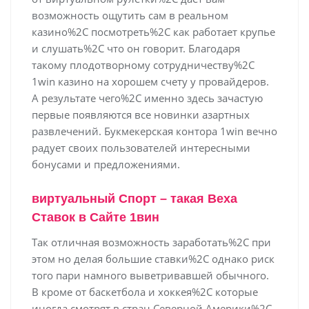
возможность ощутить сам в реальном
казино%2C посмотреть%2C как работает крупье
и слушать%2C что он говорит. Благодаря
такому плодотворному сотрудничеству%2C
1win казино на хорошем счету у провайдеров.
А результате чего%2C именно здесь зачастую
первые появляются все новинки азартных
развлечений. Букмекерская контора 1win вечно
радует своих пользователей интересными
бонусами и предложениями.
виртуальный Спорт – такая Веха
Ставок в Сайте 1вин
Так отличная возможность заработать%2C при
этом но делая большие ставки%2C однако риск
того пари намного выветривавшей обычного.
В кроме от баскетбола и хоккея%2C которые
иногда смотрят в стран Северной Америки%2C