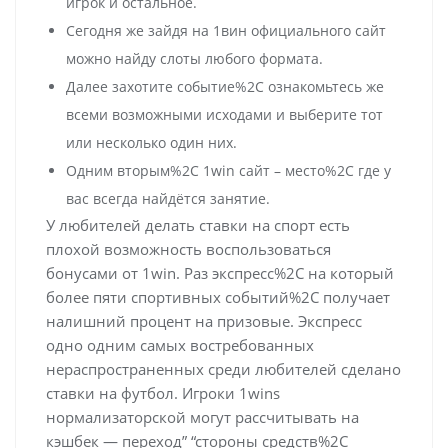
игрок и остальное.
Сегодня же зайдя на 1вин официального сайт
можно найду слоты любого формата.
Далее захотите событие%2C ознакомьтесь же
всеми возможными исходами и выберите тот
или несколько один них.
Одним вторым%2C 1win сайт – место%2C где у
вас всегда найдётся занятие.
У любителей делать ставки на спорт есть
плохой возможность воспользоваться
бонусами от 1win. Раз экспресс%2C на который
более пяти спортивных событий%2C получает
налишний процент на призовые. Экспресс
одно одним самых востребованных
нераспространенных среди любителей сделано
ставки на футбол. Игроки 1wins
нормализаторской могут рассчитывать на
кэшбек — переход” “стороны средств%2C