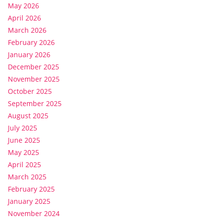
May 2026
April 2026
March 2026
February 2026
January 2026
December 2025
November 2025
October 2025
September 2025
August 2025
July 2025
June 2025
May 2025
April 2025
March 2025
February 2025
January 2025
November 2024