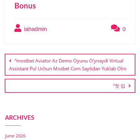
Bonus
iahadmin
0
“mostbet Aviator Az Demo Oyunu O’ynaydi Virtual
Assistant Pul Uchun Mosbet Com Saytidan Yuklab Olin
“첫 입
ARCHIVES
June 2026