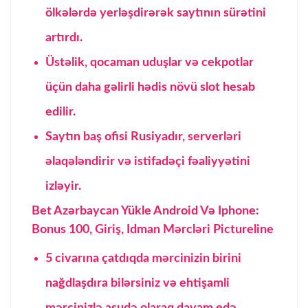
ölkələrdə yerləşdirərək saytının sürətini
artırdı.
Üstəlik, qocaman uduşlar və cekpotlar
üçün daha gəlirli hədis növü slot hesab
edilir.
Saytın baş ofisi Rusiyadır, serverləri
əlaqələndirir və istifadəçi fəaliyyətini
izləyir.
Bet Azərbaycan Yükle Android Və Iphone:
Bonus 100, Giriş, Idman Mərcləri Pictureline
5 civarına çatdıqda mərcinizin birini
nağdlaşdıra bilərsiniz və ehtişamli
mərcinizlə asudə olaraq davam edə