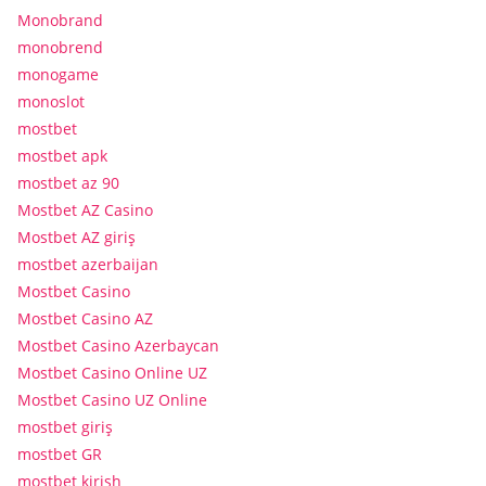
Monobrand
monobrend
monogame
monoslot
mostbet
mostbet apk
mostbet az 90
Mostbet AZ Casino
Mostbet AZ giriş
mostbet azerbaijan
Mostbet Casino
Mostbet Casino AZ
Mostbet Casino Azerbaycan
Mostbet Casino Online UZ
Mostbet Casino UZ Online
mostbet giriş
mostbet GR
mostbet kirish