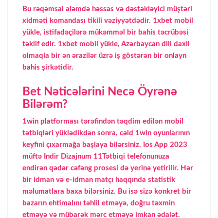
Bu rəqəmsal aləmdə həssas və dəstəkləyici müştəri
xidməti komandası tikili vəziyyətdədir. 1xbet mobil
yükle, istifadəçilərə mükəmməl bir bahis təcrübəsi
təklif edir. 1xbet mobil yükle, Azərbaycan dili daxil
olmaqla bir ən ərazilər üzrə iş göstərən bir onlayn
bahis şirkətidir.
Bet Nəticələrini Necə Öyrənə
Bilərəm?
1win platforması tərəfindən təqdim edilən mobil
tətbiqləri yüklədikdən sonra, cəld 1win oyunlarının
keyfini çıxarmağa başlaya bilərsiniz. Ios App 2023
müftə Indir Dizajnum 11Tətbiqi telefonunuza
endirən qədər cəfəng prosesi də yerinə yetirilir. Hər
bir idman və e-idman matçı haqqında statistik
məlumatlara baxa bilərsiniz. Bu isə sizə konkret bir
bazarın ehtimalını təhlil etməyə, doğru təxmin
etməyə və mübarək mərc etməyə imkan ədalət.