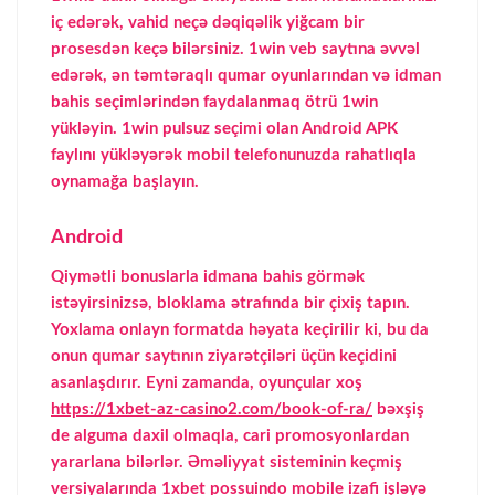
iç edərək, vahid neçə dəqiqəlik yiğcam bir
prosesdən keçə bilərsiniz. 1win veb saytına əvvəl
edərək, ən təmtəraqlı qumar oyunlarından və idman
bahis seçimlərindən faydalanmaq ötrü 1win
yükləyin. 1win pulsuz seçimi olan Android APK
faylını yükləyərək mobil telefonunuzda rahatlıqla
oynamağa başlayın.
Android
Qiymətli bonuslarla idmana bahis görmək
istəyirsinizsə, bloklama ətrafında bir çixiş tapın.
Yoxlama onlayn formatda həyata keçirilir ki, bu da
onun qumar saytının ziyarətçiləri üçün keçidini
asanlaşdırır. Eyni zamanda, oyunçular xoş
https://1xbet-az-casino2.com/book-of-ra/
bəxşiş
de alguma daxil olmaqla, cari promosyonlardan
yararlana bilərlər. Əməliyyat sisteminin keçmiş
versiyalarında 1xbet possuindo mobile izafi işləyə