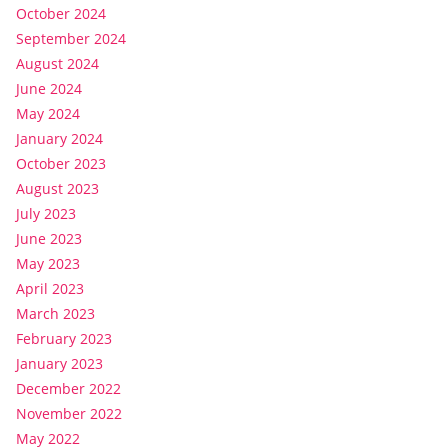
October 2024
September 2024
August 2024
June 2024
May 2024
January 2024
October 2023
August 2023
July 2023
June 2023
May 2023
April 2023
March 2023
February 2023
January 2023
December 2022
November 2022
May 2022