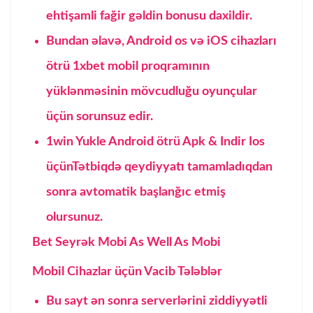
ehtişamli fağir gəldin bonusu daxildir.
Bundan əlavə, Android os və iOS cihazları
ötrü 1xbet mobil proqramının
yüklənməsinin mövcudluğu oyunçular
üçün sorunsuz edir.
1win Yukle Android ötrü Apk & Indir Ios
üçünTətbiqdə qeydiyyatı tamamladıqdan
sonra avtomatik başlanğıc etmiş
olursunuz.
Bet Seyrək Mobi As Well As Mobi
Mobil Cihazlar üçün Vacib Tələblər
Bu sayt ən sonra serverlərini ziddiyyətli