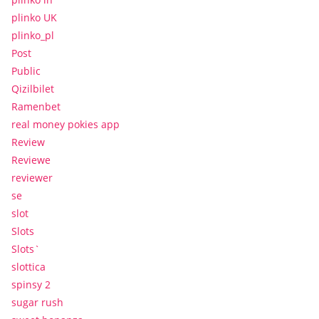
plinko UK
plinko_pl
Post
Public
Qizilbilet
Ramenbet
real money pokies app
Review
Reviewe
reviewer
se
slot
Slots
Slots`
slottica
spinsy 2
sugar rush