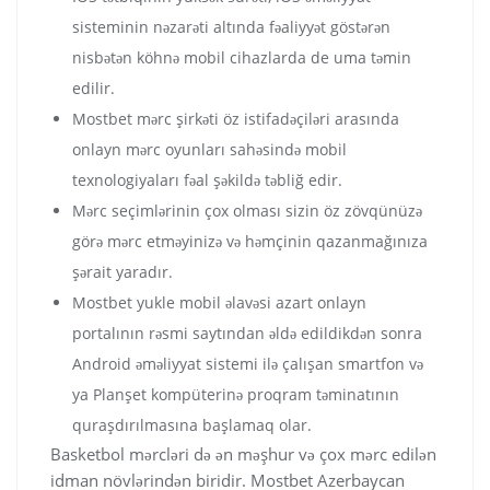
sisteminin nəzarəti altında fəaliyyət göstərən
nisbətən köhnə mobil cihazlarda de uma təmin
edilir.
Mostbet mərc şirkəti öz istifadəçiləri arasında
onlayn mərc oyunları sahəsində mobil
texnologiyaları fəal şəkildə təbliğ edir.
Mərc seçimlərinin çox olması sizin öz zövqünüzə
görə mərc etməyinizə və həmçinin qazanmağınıza
şərait yaradır.
Mostbet yukle mobil əlavəsi azart onlayn
portalının rəsmi saytından əldə edildikdən sonra
Android əməliyyat sistemi ilə çalışan smartfon və
ya Planşet kompüterinə proqram təminatının
quraşdırılmasına başlamaq olar.
Basketbol mərcləri də ən məşhur və çox mərc edilən
idman növlərindən biridir. Mostbet Azerbaycan