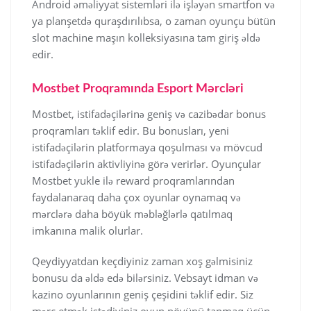
Android əməliyyat sistemləri ilə işləyən smartfon və
ya planşetdə quraşdırılıbsa, o zaman oyunçu bütün
slot machine maşın kolleksiyasına tam giriş əldə
edir.
Mostbet Proqramında Esport Mərcləri
Mostbet, istifadəçilərinə geniş və cazibədar bonus
proqramları təklif edir. Bu bonusları, yeni
istifadəçilərin platformaya qoşulması və mövcud
istifadəçilərin aktivliyinə görə verirlər. Oyunçular
Mostbet yukle ilə reward proqramlarından
faydalanaraq daha çox oyunlar oynamaq və
mərclərə daha böyük məbləğlərlə qatılmaq
imkanına malik olurlar.
Qeydiyyatdan keçdiyiniz zaman xoş gəlmisiniz
bonusu da əldə edə bilərsiniz. Vebsayt idman və
kazino oyunlarının geniş çeşidini təklif edir. Siz
mərc etmək istədiyiniz oyun növünü tapmaq üçün