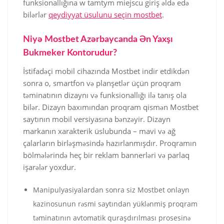
funksionallığına w tamtym miejscu giriş əldə edə
bilərlər
qeydiyyat üsulunu seçin mostbet
.
Niyə Mostbet Azərbaycanda Ən Yaxşı
Bukmeker Kontorudur?
İstifadəçi mobil cihazında Mostbet indir etdikdən
sonra o, smartfon və planşetlər üçün proqram
təminatının dizaynı və funksionallığı ilə tanış ola
bilər. Dizayn baxımından proqram qismən Mostbet
saytının mobil versiyasına bənzəyir. Dizayn
markanın xarakterik üslubunda – mavi və ağ
çalarların birləşməsində hazırlanmışdır. Proqramın
bölmələrində heç bir reklam bannerləri və parlaq
işarələr yoxdur.
Manipulyasiyalardan sonra siz Mostbet onlayn
kazinosunun rəsmi saytından yüklənmiş proqram
təminatının avtomatik quraşdırılması prosesinə