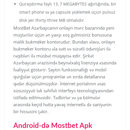
Quraşdırma faylı 13, 7 MEGABYTES ağırlığında, bir
smart phone və ya capsule yüklemek üçün pulsuz
disk yer thirty-three MB olmalıdır.
MostBet Azərbaycanın onlayn mərc bazarında yeni
müştərilər üçün ən yaxşı xoş gəlmisiniz bonusuna
malik bukmeker kontorudur. Bundan əlavə, onlayn
bukmeker kontoru əla xətt və sürətli ödənişləri ilə
rəqibləri ilə müsbət müqayisə edir. Şirkət
Azərbaycan ərazisində beynəlxalq lisenziya əsasında
fəaliyyət göstərir. Saytın funksionallığı və mobil
qurğular üçün proqramlar ən xırda detallarına
qədər düşünülmüşdür. İnternet portalının əsas
xüsusiyyəti tək səhifəli interfeys texnologiyasından
istifadə edilməsidir. Tədbirlər və ya bölmələr
arasında keçid hətta yavaş internetlə də saniyənin
bir hissəsini çəkir.
Android-də Mostbet Apk