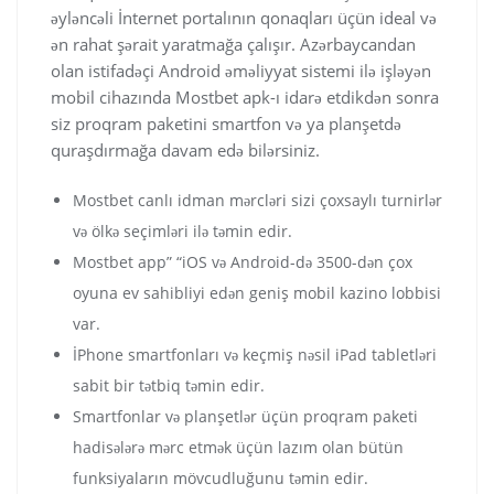
əyləncəli İnternet portalının qonaqları üçün ideal və
ən rahat şərait yaratmağa çalışır. Azərbaycandan
olan istifadəçi Android əməliyyat sistemi ilə işləyən
mobil cihazında Mostbet apk-ı idarə etdikdən sonra
siz proqram paketini smartfon və ya planşetdə
quraşdırmağa davam edə bilərsiniz.
Mostbet canlı idman mərcləri sizi çoxsaylı turnirlər
və ölkə seçimləri ilə təmin edir.
Mostbet app” “iOS və Android-də 3500-dən çox
oyuna ev sahibliyi edən geniş mobil kazino lobbisi
var.
İPhone smartfonları və keçmiş nəsil iPad tabletləri
sabit bir tətbiq təmin edir.
Smartfonlar və planşetlər üçün proqram paketi
hadisələrə mərc etmək üçün lazım olan bütün
funksiyaların mövcudluğunu təmin edir.