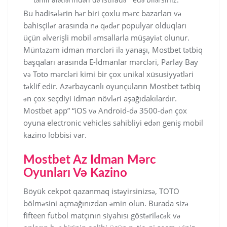
Bu hadisələrin hər biri çoxlu mərc bazarları və
bahisçilər arasında nə qədər populyar olduqları
üçün əlverişli mobil əmsallarla müşayiət olunur.
Müntəzəm idman mərcləri ilə yanaşı, Mostbet tətbiq
başqaları arasında E-İdmanlar mərcləri, Parlay Bay
və Toto mərcləri kimi bir çox unikal xüsusiyyətləri
təklif edir. Azərbaycanlı oyunçuların Mostbet tətbiq
ən çox seçdiyi idman növləri aşağıdakılardır.
Mostbet app” “iOS və Android-də 3500-dən çox
oyuna electronic vehicles sahibliyi edən geniş mobil
kazino lobbisi var.
Mostbet Az Idman Mərc
Oyunları Və Kazino
Böyük cekpot qazanmaq istəyirsinizsə, TOTO
bölməsini açmağınızdan əmin olun. Burada sizə
fifteen futbol matçının siyahısı göstəriləcək və