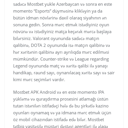
sadəcə Mostbet yukle Azerbaycan və sonra en este
momento “Esports” düyməsinə klikləyin ya da
bütün idman növlərinə daxil olaraq siyahının ən
sonuna gedin. Sonra mərc etmək istədiyiniz oyun
növünə və istədiyiniz matça keçərək mərcə başlaya
bilərsiniz. Valorant oyununda sadəcə matçın
qalibinə, DOTA 2 oyununda isə matçın qalibinə və
hər xəritənin qalibinə ayrı ayrılıqda mərc edilməsi
mümkündür. Counter-strike və League regarding
Legend oyununda matç və xəritə qalibi ilə yanaşı
handikap, raund sayı, oynanılacaq xəritə sayı və sair
kimi mərc seçimləri vardır.
Mostbet APK Android və en este momento IPA
yükləmə və quraşdırma prosesini atlamağı üstün
tutan istənilən istifadəçi hələ də bu şirkətlə kazino
oyunları oynamaq və ya idmana mərc etmək üçün
öz mobil cihazından istifadə edə bilər. Mostbet
tətbiq vasitəsilə müştəri dəstəyi agentləri ilə əlaqə