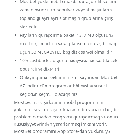
Mostbet yukle mobil cihazda quraşdırılıbsa, um
zaman oyunçu ən populyar və yeni maşınların
toplandığı ayrı-ayrı slot maşın qruplarına giriş
əldə edir.
Faylların quraşdırma paketi 13, 7 MB ölçüsünə
malikdir, smartfon və ya planşetdə quraşdırmaq
üçün 33 MEGABYTES boş disk sahəsi olmalıdır.
10% cashback, ad günü hədiyyəsi, hər saatda cek-
pot tirajı və digərləri.
Onlayn qumar oektinin rəsmi saytından Mostbet
AZ indir üçün proqramlar bölməsinə xüsusi
keçiddən keçməli olacaqsınız.
Mostbet mərc şirkətinin mobil proqramının
yüklənməsi və quraşdırılmasının bu variantı heç bir
problem olmadan proqramı quraşdırmaq və onun
xüsusiyyətlərindən yararlanmaq imkanı verir.
MostBet proqramını App Store-dan yükləməyə