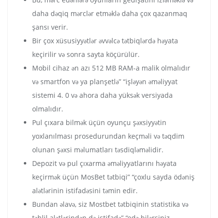
daha dəqiq mərclər etməklə daha çox qazanmaq
şansı verir.
Bir çox xüsusiyyətlər əvvəlcə tətbiqlərdə həyata
keçirilir və sonra sayta köçürülür.
Mobil cihaz ən azı 512 MB RAM-a malik olmalıdır
və smartfon və ya planşetlə” “işləyən əməliyyat
sistemi 4. 0 və ahora daha yüksək versiyada
olmalıdır.
Pul çıxara bilmək üçün oyunçu şəxsiyyətin
yoxlanılması prosedurundan keçməli və təqdim
olunan şəxsi məlumatları təsdiqləməlidir.
Depozit və pul çıxarma əməliyyatlarını həyata
keçirmək üçün MosBet tətbiqi” “çoxlu sayda ödəniş
alətlərinin istifadəsini təmin edir.
Bundan əlavə, siz Mostbet tətbiqinin statistika və
təhlil alətlərindən də istifadə” “edə bilərsiniz.