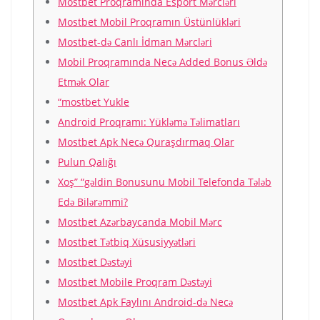
Mostbet Proqramında Esport Mərcləri
Mostbet Mobil Proqramın Üstünlükləri
Mostbet-də Canlı İdman Mərcləri
Mobil Proqramında Necə Added Bonus Əldə
Etmək Olar
“mostbet Yukle
Android Proqramı: Yükləmə Təlimatları
Mostbet Apk Necə Quraşdırmaq Olar
Pulun Qalığı
Xoş” “gəldin Bonusunu Mobil Telefonda Tələb
Edə Bilərəmmi?
Mostbet Azərbaycanda Mobil Mərc
Mostbet Tətbiq Xüsusiyyətləri
Mostbet Dəstəyi
Mostbet Mobile Proqram Dəstəyi
Mostbet Apk Faylını Android-də Necə