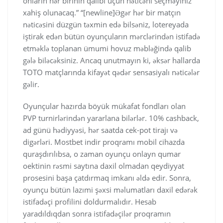
onların hər birinin qalibi üçün nəticəni seçməyiniz
xahiş olunacaq.” “[newline]Əgər hər bir matçın
nəticəsini düzgün təxmin edə bilsəniz, lotereyada
iştirak edən bütün oyunçuların mərclərindən istifadə
etməklə toplanan ümumi hovuz məbləğində qalib
gələ biləcəksiniz. Ancaq unutmayın ki, əksər hallarda
TOTO matçlarında kifayət qədər sensasiyalı nəticələr
gəlir.
Oyunçular hazırda böyük mükafat fondları olan
PVP turnirlərindən yararlana bilərlər. 10% cashback,
ad günü hədiyyəsi, hər saatda cek-pot tirajı və
digərləri. Mostbet indir proqramı mobil cihazda
quraşdırılıbsa, o zaman oyunçu onlayn qumar
oektinin rəsmi saytına daxil olmadan qeydiyyat
prosesini başa çatdırmaq imkanı əldə edir. Sonra,
oyunçu bütün lazımi şəxsi məlumatları daxil edərək
istifadəçi profilini doldurmalıdır. Hesab
yaradıldıqdan sonra istifadəçilər proqramın