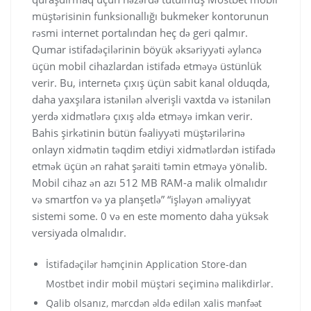
müştərisinin funksionallığı bukmeker kontorunun
rəsmi internet portalından heç də geri qalmır.
Qumar istifadəçilərinin böyük əksəriyyəti əyləncə
üçün mobil cihazlardan istifadə etməyə üstünlük
verir. Bu, internetə çıxış üçün sabit kanal olduqda,
daha yaxşılara istənilən əlverişli vaxtda və istənilən
yerdə xidmətlərə çıxış əldə etməyə imkan verir.
Bahis şirkətinin bütün fəaliyyəti müştərilərinə
onlayn xidmətin təqdim etdiyi xidmətlərdən istifadə
etmək üçün ən rahat şəraiti təmin etməyə yönəlib.
Mobil cihaz ən azı 512 MB RAM-a malik olmalıdır
və smartfon və ya planşetlə” “işləyən əməliyyat
sistemi some. 0 və en este momento daha yüksək
versiyada olmalıdır.
İstifadəçilər həmçinin Application Store-dan
Mostbet indir mobil müştəri seçiminə malikdirlər.
Qalib olsanız, mərcdən əldə edilən xalis mənfəət