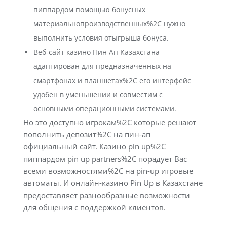
пиппардом помощью бонусных
материальнопроизводственных%2C нужно
выполнить условия отыгрыша бонуса.
Веб-сайт казино Пин Ап Казахстана
адаптирован для предназначенных на
смартфонах и планшетах%2C его интерфейс
удобен в уменьшении и совместим с
основными операционными системами.
Но это доступно игрокам%2C которые решают
пополнить депозит%2C на пин-ап
официальный сайт. Казино pin up%2C
пиппардом pin up partners%2C порадует Вас
всеми возможностями%2C на pin-up игровые
автоматы. И онлайн-казино Pin Up в Казахстане
предоставляет разнообразные возможности
для общения с поддержкой клиентов.