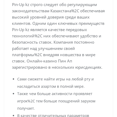
Pin-Up kz строго следует обо регулирующим
законодательствам Казахстана%2C обеспечивая
высокий уровней доверия среди ваших
клиентов. Одним один ключевых преимуществ
Pin-Up kz является качестве передовых
технологий%2C них обеспечивают удобство и
безопасность ставок. Компания постоянно
работает над улучшением своей
платформы%2C внедряя новшества в мире
ставок. Онлайн-казино Пин Ап
зарегистрировано в нескольких юрисдикциях.
Сами сможете найти игры на любой рту и
насладиться азартом в полной мере.
Также чем больше активности проявляет
игрок%2C тем больше поощрений зарухом
получает.
В качестве отличительных параметров