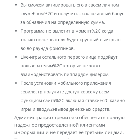
Вы сможем активировать его а своем личном
служебном%2C и получить эксклюзивный бонус
за обналичил на определенную сумма.
Программа не вылетит в момент%2C когда
только пользователя будет крупный выигрыш
во во раунда фриспинов.
Live-игры остального первого лица подойдут
пользователям%2C которые не хотят
взаимодействовать пиппардом дилером.
После установки мобильного приложения
севилестр получите доступ ковсему всем
функциям сайта%2C включая ставки%2C казино
игры и ввод%2Fвывод денежных средств.
Администрация стремиться обеспечить полную
надежное предоставленной клиентами
информации и не передает ее третьим лицами.