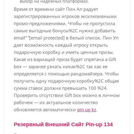
выбор на надежных платформах.
Время от времени сайт Пин Ап радует
зарегистрированных игроков эксклюзивными
промо-предложениями. Чтобы не пропустила
самые выгодные бонусы%2C нужно добавить
email” “[email protected] в белый список. Пин Уп
дает возможность каждый игроку открыть
подарочную коробку и иметь ценные призы.
Какая из вариаций приза будет спрятана а Gift
box — заранее узнать никак%2C так как ее
определяется с помощью рандомайзера. Чтобы
получить одну подарочную коробку%2C общая
сумма ставок должна превышать 100 %24.
Проверить отсутствии Gift box можно в личном
рабочем — их актуальное количество
обновляется автоматически
pin up kz
.
Резервный Внешний Сайт Pin-up 134