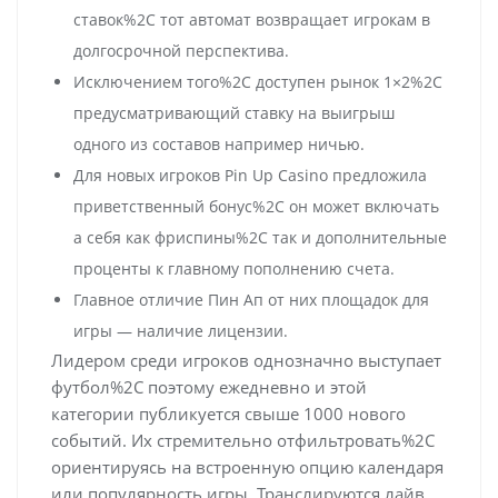
ставок%2C тот автомат возвращает игрокам в
долгосрочной перспектива.
Исключением того%2C доступен рынок 1×2%2C
предусматривающий ставку на выигрыш
одного из составов например ничью.
Для новых игроков Pin Up Casino предложила
приветственный бонус%2C он может включать
а себя как фриспины%2C так и дополнительные
проценты к главному пополнению счета.
Главное отличие Пин Ап от них площадок для
игры — наличие лицензии.
Лидером среди игроков однозначно выступает
футбол%2C поэтому ежедневно и этой
категории публикуется свыше 1000 нового
событий. Их стремительно отфильтровать%2C
ориентируясь на встроенную опцию календаря
или популярность игры. Транслируются лайв