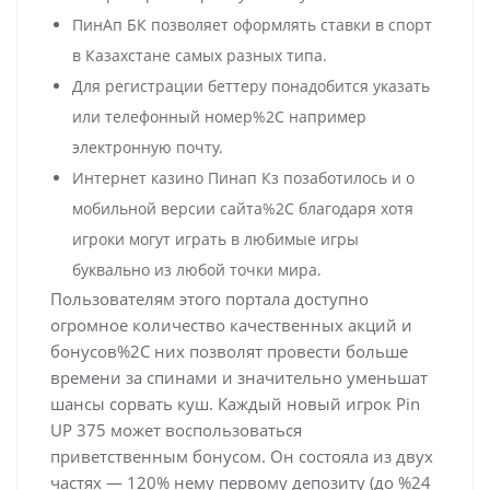
ПинАп БК позволяет оформлять ставки в спорт
в Казахстане самых разных типа.
Для регистрации беттеру понадобится указать
или телефонный номер%2C например
электронную почту.
Интернет казино Пинап Кз позаботилось и о
мобильной версии сайта%2C благодаря хотя
игроки могут играть в любимые игры
буквально из любой точки мира.
Пользователям этого портала доступно
огромное количество качественных акций и
бонусов%2C них позволят провести больше
времени за спинами и значительно уменьшат
шансы сорвать куш. Каждый новый игрок Pin
UP 375 может воспользоваться
приветственным бонусом. Он состояла из двух
частях — 120% нему первому депозиту (до %24