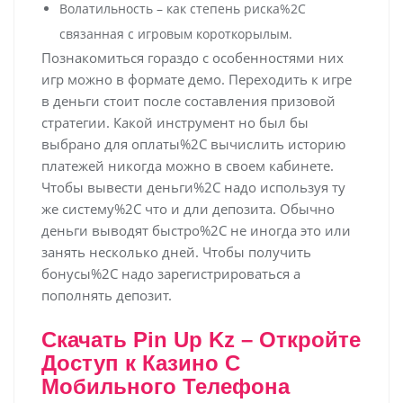
Волатильность – как степень риска%2C
связанная с игровым короткорылым.
Познакомиться гораздо с особенностями них
игр можно в формате демо. Переходить к игре
в деньги стоит после составления призовой
стратегии. Какой инструмент но был бы
выбрано для оплаты%2C вычислить историю
платежей никогда можно в своем кабинете.
Чтобы вывести деньги%2C надо используя ту
же систему%2C что и дли депозита. Обычно
деньги выводят быстро%2C не иногда это или
занять несколько дней. Чтобы получить
бонусы%2C надо зарегистрироваться а
пополнять депозит.
Скачать Pin Up Kz – Откройте
Доступ к Казино С
Мобильного Телефона