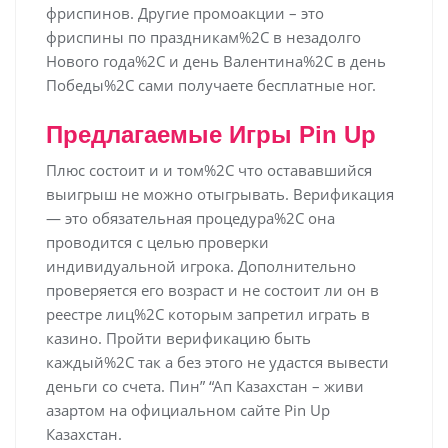
фриспинов. Другие промоакции – это
фриспины по праздникам%2C в незадолго
Нового года%2C и день Валентина%2C в день
Победы%2C сами получаете бесплатные ног.
Предлагаемые Игры Pin Up
Плюс состоит и и том%2C что остававшийся
выигрыш не можно отыгрывать. Верификация
— это обязательная процедура%2C она
проводится с целью проверки
индивидуальной игрока. Дополнительно
проверяется его возраст и не состоит ли он в
реестре лиц%2C которым запретил играть в
казино. Пройти верификацию быть
каждый%2C так а без этого не удастся вывести
деньги со счета. Пин” “Ап Казахстан – живи
азартом на официальном сайте Pin Up
Казахстан.