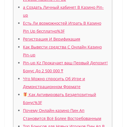
а Создать Личный кабинет В Казино Pin-
up
Есть Ли возможностей Играть В Казино
Pin Up бесплатно%3F
Регистрация И Верификация
Как Вывести средства С Онлайн Казино
Pin-up
Pin-up Kz Прокачает ваш Первый Депозит!
Бонус До 2 500 000 ₸
Что Можно спросить Об Игре и
Демонстрационном Формате
Как Активировать Бездепозитный
Бонус%3F
Почему Онлайн-казино Пин Ап
Становится Всё Более Востребованным
Топ Бонусов для Новых Игроков Пин Ап В