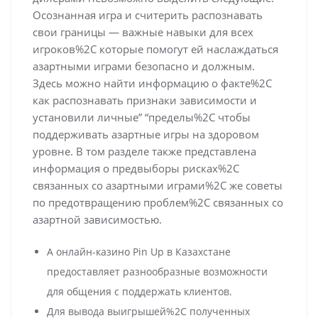
Осознанная игра и считерить распознавать
свои границы — важные навыки для всех
игроков%2C которые помогут ей наслаждаться
азартными играми безопасно и должным.
Здесь можно найти информацию о факте%2C
как распознавать признаки зависимости и
установили личные” “пределы%2C чтобы
поддерживать азартные игры на здоровом
уровне. В том разделе также представлена
информация о предвыборы рисках%2C
связанных со азартными играми%2C же советы
по предотвращению проблем%2C связанных со
азартной зависимостью.
А онлайн-казино Pin Up в Казахстане
предоставляет разнообразные возможности
для общения с поддержать клиентов.
Для вывода выигрышей%2C полученных