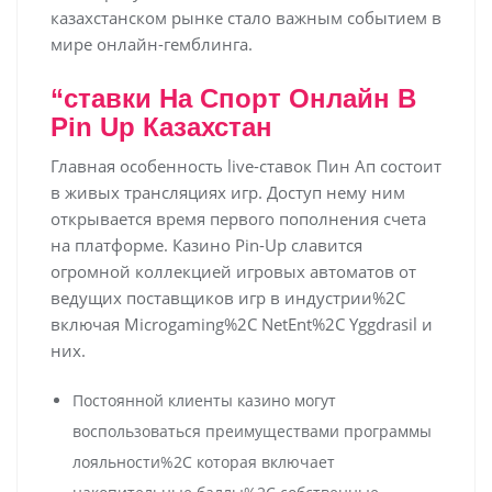
казахстанском рынке стало важным событием в
мире онлайн-гемблинга.
“ставки На Спорт Онлайн В
Pin Up Казахстан
Главная особенность live-ставок Пин Ап состоит
в живых трансляциях игр. Доступ нему ним
открывается время первого пополнения счета
на платформе. Казино Pin-Up славится
огромной коллекцией игровых автоматов от
ведущих поставщиков игр в индустрии%2C
включая Microgaming%2C NetEnt%2C Yggdrasil и
них.
Постоянной клиенты казино могут
воспользоваться преимуществами программы
лояльности%2C которая включает