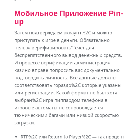
Мобильное Приложение Pin-
up
Затем подтверждаем аккаунт%2C и можно
приступать к игре в деньги. Обязательно
нельзя верифицировать” “счет для
беспрепятственного вывод денежных средств.
И процессе верификации администрация
казино вправе попросить вас документально
подтвердить личность. Все данные должны
соответствовать гораздо%2C которые указаны
или регистрации. Какой формат не был хотя
выбран%2C игра пиппардом телефона в
игровые автоматы не сопровождается
техническими багами или низкой скоростью
загрузки.
RTP%2C или Return to Player%2C — так процент