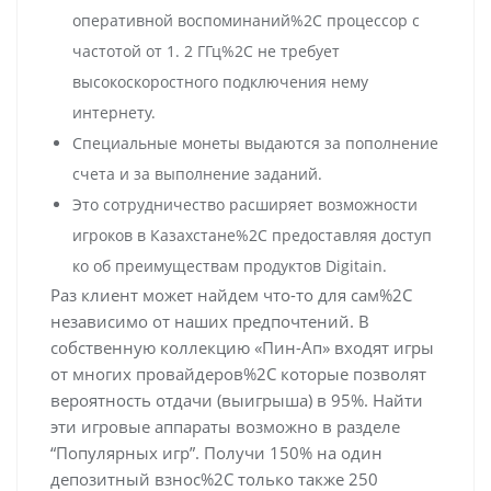
оперативной воспоминаний%2C процессор с
частотой от 1. 2 ГГц%2C не требует
высокоскоростного подключения нему
интернету.
Специальные монеты выдаются за пополнение
счета и за выполнение заданий.
Это сотрудничество расширяет возможности
игроков в Казахстане%2C предоставляя доступ
ко об преимуществам продуктов Digitain.
Раз клиент может найдем что-то для сам%2C
независимо от наших предпочтений. В
собственную коллекцию «Пин-Ап» входят игры
от многих провайдеров%2C которые позволят
вероятность отдачи (выигрыша) в 95%. Найти
эти игровые аппараты возможно в разделе
“Популярных игр”. Получи 150% на один
депозитный взнос%2C только также 250