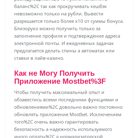
баланс%2C так как прокручивать кешбэк
невозможно только на рубли. Вывести
разрешается только более х10 от суммы бонуса.
Близоруко можно получить только за
заполнение профиля и подтверждение адреса
электронной почты. И ежедневных задачах
предлагается делать спины а автоматах или
ставки в лайв-казино.
Как не Могу Получить
Приложение Mostbet%3F
Чтобы получить максимальный опыт и
обзавестись всеми последними функциями и
обновлениями%2C довольно важно постоянно
обновлять приложение Mostbet. Исключением
того%2C очень важно гарантировать
безопасность а надежность используемого
иного оплаты%2C а нормализаторской