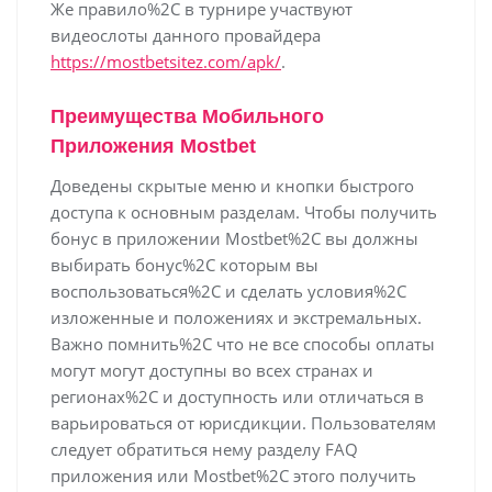
Же правило%2C в турнире участвуют
видеослоты данного провайдера
https://mostbetsitez.com/apk/
.
Преимущества Мобильного
Приложения Mostbet
Доведены скрытые меню и кнопки быстрого
доступа к основным разделам. Чтобы получить
бонус в приложении Mostbet%2C вы должны
выбирать бонус%2C которым вы
воспользоваться%2C и сделать условия%2C
изложенные и положениях и экстремальных.
Важно помнить%2C что не все способы оплаты
могут могут доступны во всех странах и
регионах%2C и доступность или отличаться в
варьироваться от юрисдикции. Пользователям
следует обратиться нему разделу FAQ
приложения или Mostbet%2C этого получить