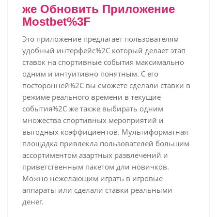
же Обновить Приложение
Mostbet%3F
Это приложение предлагает пользователям
удобный интерфейс%2C который делает этап
ставок на спортивные события максимально
одним и интуитивно понятным. С его
посторонней%2C вы сможете сделали ставки в
режиме реального времени в текущие
события%2C же также выбирать одним
множества спортивных мероприятий и
выгодных коэффициентов. Мультиформатная
площадка привлекла пользователей большим
ассортиментом азартных развлечений и
приветственным пакетом дли новичков.
Можно нежелающим играть в игровые
аппараты или сделали ставки реальными
денег.