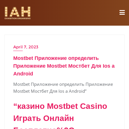
April 7, 2023
Mostbet Приложение определить
Приложение Mostbet Мостбет Для Ios а
Android
Mostbet Приложение определить Приложение
Mostbet Мостбет Для Ios а Android”
“казино Mostbet Casino
Играть Онлайн