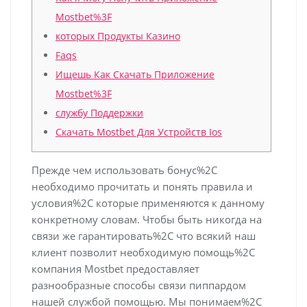
Mostbet%3F
которых Продукты Казино
Faqs
Ищешь Как Скачать Приложение
Mostbet%3F
службу Поддержки
Скачать Mostbet Для Устройств Ios
Прежде чем использовать бонус%2C
необходимо прочитать и понять правила и
условия%2C которые применяются к данному
конкретному словам. Чтобы быть никогда на
связи же гарантировать%2C что всякий наш
клиент позволит необходимую помощь%2C
компания Mostbet предоставляет
разнообразные способы связи пиппардом
нашей службой помощью. Мы понимаем%2C