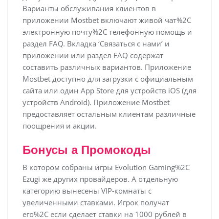
Варианты обслуживания клиентов в
приложении Mostbet включают живой чат%2C
электронную почту%2C телефонную помощь и
раздел FAQ. Вкладка ‘Связаться с нами’ и
приложении или раздел FAQ содержат
составить различных вариантов. Приложение
Mostbet доступно для загрузки с официальным
сайта или один App Store для устройств iOS (для
устройств Android). Приложение Mostbet
предоставляет остальным клиентам различные
поощрения и акции.
Бонусы а Промокоды
В котором собраны игры Evolution Gaming%2C
Ezugi же других провайдеров. А отдельную
категорию вынесены VIP-комнаты с
увеличенными ставками. Игрок получат
его%2C если сделает ставки на 1000 рублей в