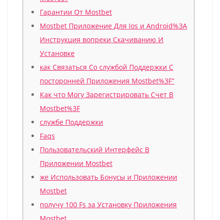
Гарантии От Mostbet
Mostbet Приложение Для Ios и Android%3A
Инструкция вопреки Скачиванию И
Установке
как Связаться Со службой Поддержки С
посторонней Приложения Mostbet%3F”
Как что Могу Зарегистрировать Счет В
Mostbet%3F
службе Поддержки
Faqs
Пользовательский Интерфейс В
Приложении Mostbet
же Использовать Бонусы и Приложении
Mostbet
получу 100 Fs за Установку Приложения
Mostbet