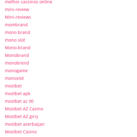
melhor cassinos online
mini-review
Mini-reviews
mombrand
mono brand
mono slot
Mono-brand
Monobrand
monobrend
monogame
monoslot
mostbet
mostbet apk
mostbet az 90
Mostbet AZ Casino
Mostbet AZ giriş
mostbet azerbaijan
Mostbet Casino