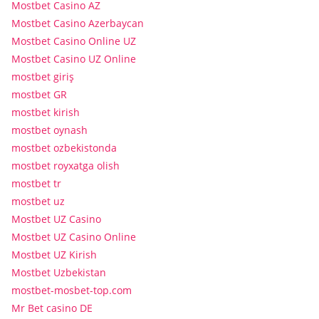
Mostbet Casino AZ
Mostbet Casino Azerbaycan
Mostbet Casino Online UZ
Mostbet Casino UZ Online
mostbet giriş
mostbet GR
mostbet kirish
mostbet oynash
mostbet ozbekistonda
mostbet royxatga olish
mostbet tr
mostbet uz
Mostbet UZ Casino
Mostbet UZ Casino Online
Mostbet UZ Kirish
Mostbet Uzbekistan
mostbet-mosbet-top.com
Mr Bet casino DE