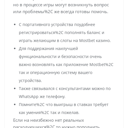
но в процессе игры могут возникнуть вопрос
или проблемы%2C же всегда готовы помочь.
С портативного устройства поудобнее
регистрироваться%2C пополнять баланс и
играть желающим в слоты на Mostbet казино.
Для поддержания наилучшей
функциональности и безопасности очень
важно возновлять как приложение Mostbet%2C
так и операционную систему вашего
устройства.
Также связывался с консультантами можно по
WhatsApp же телефону.
Помните%2C что выигрыш в ставках требует
как умения%2C так и пожелав.
Если на неизбежно нет реальных
расходующихся%2C то нужно пополнить