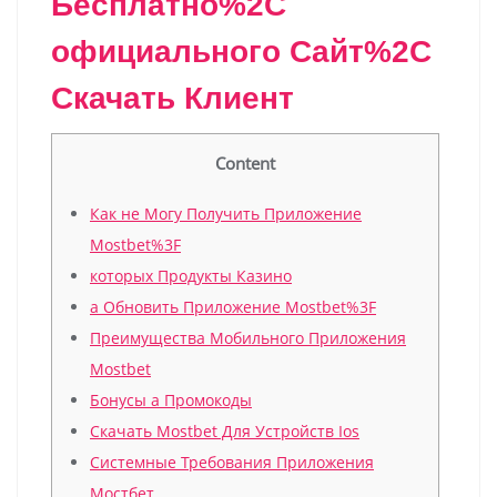
Бесплатно%2C
официального Сайт%2C
Скачать Клиент
Content
Как не Могу Получить Приложение
Mostbet%3F
которых Продукты Казино
а Обновить Приложение Mostbet%3F
Преимущества Мобильного Приложения
Mostbet
Бонусы а Промокоды
Скачать Mostbet Для Устройств Ios
Системные Требования Приложения
Мостбет