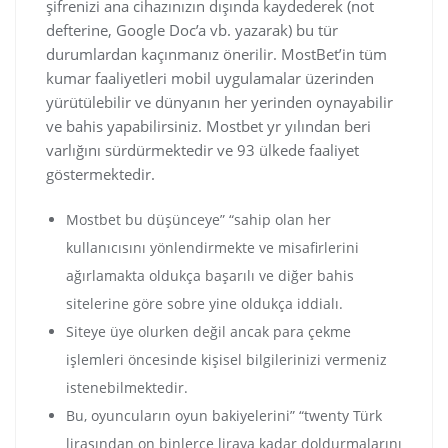
şifrenizi ana cihazınızın dışında kaydederek (not
defterine, Google Doc’a vb. yazarak) bu tür
durumlardan kaçınmanız önerilir. MostBet’in tüm
kumar faaliyetleri mobil uygulamalar üzerinden
yürütülebilir ve dünyanın her yerinden oynayabilir
ve bahis yapabilirsiniz. Mostbet yr yılından beri
varlığını sürdürmektedir ve 93 ülkede faaliyet
göstermektedir.
Mostbet bu düşünceye” “sahip olan her
kullanıcısını yönlendirmekte ve misafirlerini
ağırlamakta oldukça başarılı ve diğer bahis
sitelerine göre sobre yine oldukça iddialı.
Siteye üye olurken değil ancak para çekme
işlemleri öncesinde kişisel bilgilerinizi vermeniz
istenebilmektedir.
Bu, oyuncuların oyun bakiyelerini” “twenty Türk
lirasından on binlerce liraya kadar doldurmalarını