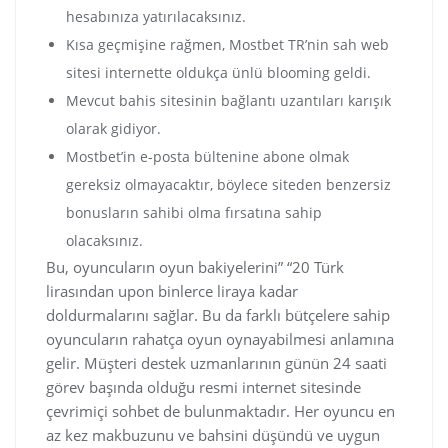
hesabınıza yatırılacaksınız.
Kısa geçmişine rağmen, Mostbet TR’nin sah web
sitesi internette oldukça ünlü blooming geldi.
Mevcut bahis sitesinin bağlantı uzantıları karışık
olarak gidiyor.
Mostbet’in e-posta bültenine abone olmak
gereksiz olmayacaktır, böylece siteden benzersiz
bonusların sahibi olma fırsatına sahip
olacaksınız.
Bu, oyuncuların oyun bakiyelerini” “20 Türk
lirasından upon binlerce liraya kadar
doldurmalarını sağlar. Bu da farklı bütçelere sahip
oyuncuların rahatça oyun oynayabilmesi anlamına
gelir. Müşteri destek uzmanlarının günün 24 saati
görev başında olduğu resmi internet sitesinde
çevrimiçi sohbet de bulunmaktadır. Her oyuncu en
az kez makbuzunu ve bahsini düşündü ve uygun