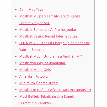
Canlı Maç Yayını
Mostbet Müşteri Temsilcileri 24 Ketika
Hizmet Veriyor Mu?
Mostbet Bonusları Ve Promosyonları
Mostbet Casino Resmi̇ Internet Si̇tesi̇
500 ₺ Ve 250 Free Of Charge Spine Kadar Ilk
Yatırım Bonusu
Mostbet Mobil Uygulaması Varifr?n Mı?
Mostbet’in Başlıca Avantajları
Mostbet Mobil Giriş
Amerikan Futbolu
Minimum Ödeme Tutarı
Mostbet’te Haftalık Afin De Yatırma Bonusları
Most Bet’teki Teknik Yardım Etmek
Hizmetinin Karakteri