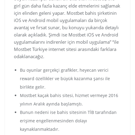
girl gün daha fazla kazanç elde etmelerini sağlamak
için elinden geleni yapar. Mostbet bahis şirketinin
iOS ve Android mobil uygulamaları da birçok
avantaj ve fırsat sunar, bu konuyu yukarıda detaylı
olarak açıkladık. Şimdi ise Mostbet iOS ve Android
uygulamalarını indirenler için mobil uygulama” “ile
Mostbet Türkiye internet sitesi arasındaki farklara
odaklanacağız.
Bu oyunlar gerçekçi grafikler, heyecan verici
reward özellikler ve büyük kazanma şansı ile
birlikte gelir.
Mostbet kaçak bahis sitesi, hizmet vermeye 2016
yılının Aralık ayında başlamıştı.
Bunun nedeni ise bahis sitesinin TİB tarafından
erişime engellenmesinden dolayı
kaynaklanmaktadır.