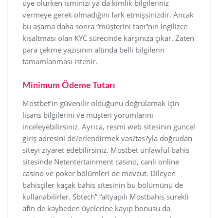
üye olurken isminizi ya da kimlik bilgileriniz
vermeye gerek olmadığını fark etmişsinizdir. Ancak
bu aşama daha sonra “müşterini tanı“nın İngilizce
kısaltması olan KYC sürecinde karşınıza çıkar. Zaten
para çekme yazısının altında belli bilgilerin
tamamlanması istenir.
Minimum Ödeme Tutarı
Mostbet’in güvenilir olduğunu doğrulamak için
lisans bilgilerini ve müşteri yorumlarını
inceleyebilirsiniz. Ayrıca, resmi web sitesinin güncel
giriş adresini de?erlendirmek vas?tas?yla doğrudan
siteyi ziyaret edebilirsiniz. Mostbet unlawful bahis
sitesinde Netentertainment casino, canlı online
casino ve poker bölümleri de mevcut. Dileyen
bahisçiler kaçak bahis sitesinin bu bölümünü de
kullanabilirler. Sbtech” “altyapılı Mostbahis sürekli
afin de kaybeden üyelerine kayıp bonusu da