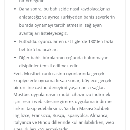
bir örneğidir.
Daha sonra, bu bahisçide nasıl kaydolacağınızı
anlatacağız ve ayrıca Türkiye’den bahis severlerin
burada oynamayı tercih etmesini sağlayan
avantajları listeleyeceğiz.
Futbolda, oyuncular en üst liglerde 180’den fazla
bet türü bulacaklar.
Diğer bahis bürolarının çoğunda bulunmayan
disiplinler temsil edilmektedir.
Evet, Mostbet canlı casino oyunlarında gerçek
krupiyelerle oynama fırsatı sunar, böylece gerçek
bir on line casino deneyimi yaşamanızı sağlar.
Mostbet uygulamasını mobil cihazınıza indirmek
için resmi web sitesine girerek uygulama indirme
linkini takip edebilirsiniz. Yardım Masası Sohbeti
İngilizce, Fransızca, Rusça, İspanyolca, Almanca,
İtalyanca ve Hindu dillerinde kullanılabilirken, web
sitesi dilleri 25’i aşmaktadır.