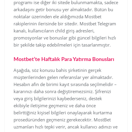
programı ise diğer iki sitede bulunmamakta, sadece
arkadaşını getir bonusu yer almaktadır. Bütün bu
noktalar üzerinden ele aldığımızda Mostbet
rakiplerinin ilerisinde bir sitedir. Mostbet Telegram
kanalı, kullanıcıların child giriş adresleri,
promosyonlar ve bonuslar gibi güncel bilgileri hızlı
bir şekilde takip edebilmeleri için tasarlanmıştır.
Mostbet’te Haftalık Para Yatırma Bonusları
Aşağıda, söz konusu bahis şirketinin gerçek
müşterilerinden gelen referanslar yer almaktadır.
Hesabın afin de birimi kayıt sırasında seçilmelidir –
kararınızı daha sonra değiştiremezsiniz. Şifrenizi
veya giriş bilgilerinizi kaybederseniz, destek
ekibiyle iletişime geçmeniz ve daha önce
belirttiğiniz kişisel bilgileri onaylayarak kurtarma
prosedüründen geçmeniz gerekecektir. MostBet
uzmanları hızlı tepki verir, ancak kullanıcı adınızı ve