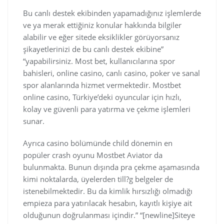
Bu canlı destek ekibinden yapamadığınız işlemlerde
ve ya merak ettiğiniz konular hakkında bilgiler
alabilir ve eğer sitede eksiklikler görüyorsanız
şikayetlerinizi de bu canlı destek ekibine”
“yapabilirsiniz. Most bet, kullanıcılarına spor
bahisleri, online casino, canlı casino, poker ve sanal
spor alanlarında hizmet vermektedir. Mostbet
online casino, Türkiye’deki oyuncular için hızlı,
kolay ve güvenli para yatırma ve çekme işlemleri
sunar.
Ayrıca casino bölümünde child dönemin en
popüler crash oyunu Mostbet Aviator da
bulunmakta. Bunun dışında pra çekme aşamasında
kimi noktalarda, üyelerden till?g belgeler de
istenebilmektedir. Bu da kimlik hırsızlığı olmadığı
empieza para yatırılacak hesabın, kayıtlı kişiye ait
olduğunun doğrulanması içindir.” “[newline]Siteye