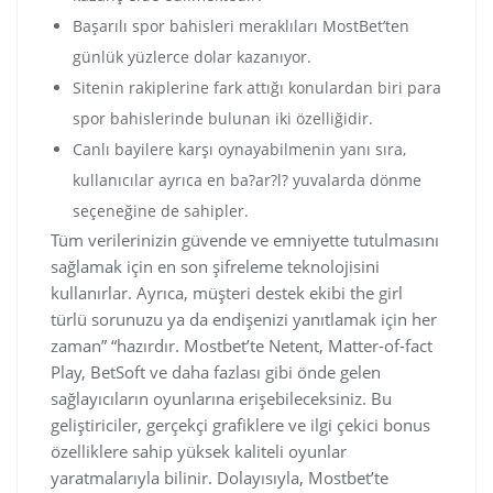
Başarılı spor bahisleri meraklıları MostBet’ten
günlük yüzlerce dolar kazanıyor.
Sitenin rakiplerine fark attığı konulardan biri para
spor bahislerinde bulunan iki özelliğidir.
Canlı bayilere karşı oynayabilmenin yanı sıra,
kullanıcılar ayrıca en ba?ar?l? yuvalarda dönme
seçeneğine de sahipler.
Tüm verilerinizin güvende ve emniyette tutulmasını
sağlamak için en son şifreleme teknolojisini
kullanırlar. Ayrıca, müşteri destek ekibi the girl
türlü sorunuzu ya da endişenizi yanıtlamak için her
zaman” “hazırdır. Mostbet’te Netent, Matter-of-fact
Play, BetSoft ve daha fazlası gibi önde gelen
sağlayıcıların oyunlarına erişebileceksiniz. Bu
geliştiriciler, gerçekçi grafiklere ve ilgi çekici bonus
özelliklere sahip yüksek kaliteli oyunlar
yaratmalarıyla bilinir. Dolayısıyla, Mostbet’te