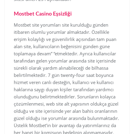
Mostbet Casino Eşsizliği
Mostbet site yorumları site kurulduğu günden
itibaren olumlu yorumlar almaktadır. Özellikle
erişim kolaylığı ve güvenilirlik açısından tam puan
alan site, kullanıcıların beğenisini günden güne
toplamaya devam” “etmektedir. Ayrıca kullanıcılar
tarafından gelen yorumlar arasında site içerisinde
sürekli olarak yardım alınabileceği de bilhassa
belirtilmektedir. 7 gün twenty-four saat boyunca
hizmet veren canlı desteğin, kullanıcı ve kullanıcı
haklarına saygı duyan kişiler tarafından yardımcı
olunduğunu belirtmektedirler. Sorunların kolayca
çözümlenmesi, web site alt yapısının oldukça güzel
olduğu ve site içerisinde yer alan bahis oranlarının
güzel olduğu ise yorumlar arasında bulunmaktadır.
Üstelik Mostbet’in bir avantajı da yatırımlarınız da
her hangi bir komisyon bedelinin alınmamasıdır.