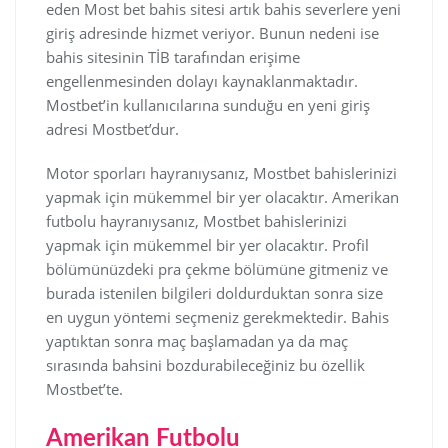
eden Most bet bahis sitesi artık bahis severlere yeni
giriş adresinde hizmet veriyor. Bunun nedeni ise
bahis sitesinin TİB tarafından erişime
engellenmesinden dolayı kaynaklanmaktadır.
Mostbet’in kullanıcılarına sunduğu en yeni giriş
adresi Mostbet’dur.
Motor sporları hayranıysanız, Mostbet bahislerinizi
yapmak için mükemmel bir yer olacaktır. Amerikan
futbolu hayranıysanız, Mostbet bahislerinizi
yapmak için mükemmel bir yer olacaktır. Profil
bölümünüzdeki pra çekme bölümüne gitmeniz ve
burada istenilen bilgileri doldurduktan sonra size
en uygun yöntemi seçmeniz gerekmektedir. Bahis
yaptıktan sonra maç başlamadan ya da maç
sırasında bahsini bozdurabileceğiniz bu özellik
Mostbet’te.
Amerikan Futbolu