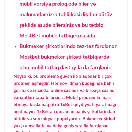
mobil versiya proloq edə bilər və
məlumatlar üzrə təhlükəsizlikdən bütöv
şəkildə asudə bilərsiniz və bu tətbiq
MostBet mobile tətbiqetməsidir.
Bukmeker şirkətlərində tez-tez fərqlənən
Mostbet bukmeker şirkəti tətbiqlərdə
olan mobil tətbiq dəstəyilə də fərqlənir.
Nəysə ki, bu problemə güvən ilə əlaqədar bir çox
problem aşmışdır. Hər növ idman budağında bahis
görmək xaricində, online casinos və birbaşa casino
variantları tapa bilərsiniz. Mobil proqramla mərc
etməyə başlamaq ötrü 1xBet qeydiyyatı yaratmağı
unutmayın. 1xBet ən qocaman bahis şirkətlərindən
biridir və son miqyas populyardır. Bukmeker şirkəti
yaxşı əmsallarla və daha geniş sıra ilə fərqlənən