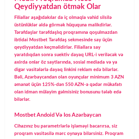
Qeydiyyatdan ötmək Olar
Filiallar aşağıdakılar da iç olmaqla vahid silsilə
üstünlüklər əldə görmək hüququna malikdirlər.
Tərəfdaşlar tərəfdaşlıq proqramına qoşulmazdan
ibtidai Mostbet Tərəfdaş sekmesinde say üçün
qeydiyyatdan keçməlidirlər. Filiallara say
yaratdıqdan sonra suektiv dayaq URL-i veriləcək və
axirda onlar öz saytlarında, sosial mediada və ya
digər vasitələrlə dayaq linkini reklam edə bilərlər.
Bəli, Azərbaycandan olan oyunçular minimum 3 AZN
əmanət üçün 125%-dən 550 AZN-ə qədər mükafatı
olan idman mülayim gəlmisiniz bonusunu tələb edə
bilərlər.
Mostbet Andoid Və Ios Azərbaycan
Cihazınız bu parametrlərlə işləməyi bacarırsa, siz
proqram vasitəsilə mərc oynaya bilərsiniz. Proqram