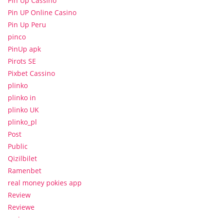
Pin Up Cassino
Pin UP Online Casino
Pin Up Peru
pinco
PinUp apk
Pirots SE
Pixbet Cassino
plinko
plinko in
plinko UK
plinko_pl
Post
Public
Qizilbilet
Ramenbet
real money pokies app
Review
Reviewe