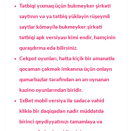
Tətbiqi yıxmaq üçün bukmeyker şirkəti
saytının və ya tətbiq yükləyin rüşeymli
saytlar köməyilə bukmeyker şirkəti
tətbiqi apk versiyası kimi endir, həmçinin
quraşdırma edə bilirsiniz.
Cekpot oyunları, hətta kiçik bir əmanətlə
qocaman çəkmək imkanına üçün onlayn
qumarbazlar tərəfindən ən ən oynanan
kazino oyunlarından biridir.
1xBet mobil versiya ilə sadəcə vahid
kliklə bir dəqiqədən nadir müddətdə
birinci qeydiyyatınızı tamamlaya və