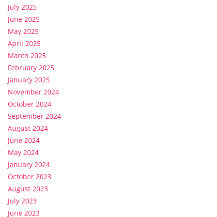
July 2025
June 2025
May 2025
April 2025
March 2025
February 2025
January 2025
November 2024
October 2024
September 2024
August 2024
June 2024
May 2024
January 2024
October 2023
August 2023
July 2023
June 2023