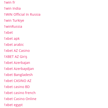
1win fr
1win India
1WIN Official In Russia
1win Turkiye
1winRussia
1xbet
1xbet apk
1xbet arabic
1xbet AZ Casino
1XBET AZ Giriş
1xbet Azerbajan
1xbet Azerbaydjan
1xbet Bangladesh
1xbet CASINO AZ
1xbet casino BD
1xbet casino french
1xbet Casino Online
1xbet egypt