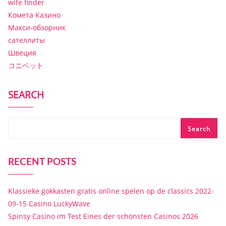
wife finder
Комета Казино
Макси-обзорник
сателлиты
Швеция
コニベット
SEARCH
Search
RECENT POSTS
Klassieke gokkasten gratis online spelen op de classics 2022-
09-15 Casino LuckyWave
Spinsy Casino im Test Eines der schönsten Casinos 2026