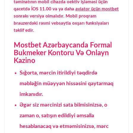
təminatının mobil cihazda oektiv işləməsi üçün
qacetdə İOS 11.00 və ya daha
aviator üçün mostbet
sonrakı versiya olmalıdır. Mobil proqram
brauzerdəki rəsmi vebsaytla oxşarı funksiyaları
təklif edir.
Mostbet Azərbaycanda Formal
Bukmeker Kontoru Və Onlayn
Kazino
Sığorta, mərcin itirildiyi təqdirdə
məbləğin müəyyən hissəsini qaytarmaq
imkanıdır.
Əgər siz mərcinizi sata bilmisinizsə, o
zaman o, satışın edildiyi əmsalla
hesablanacaq və etməmisinizsə, mərc