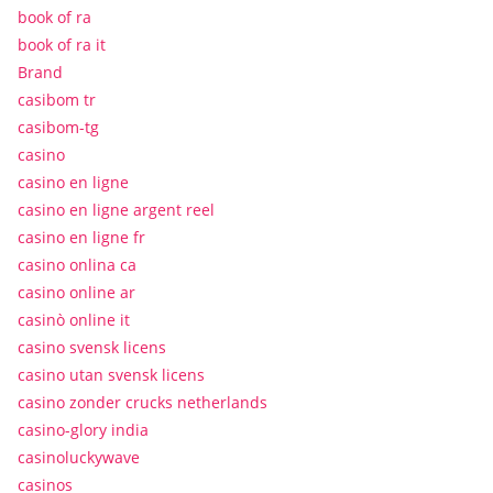
book of ra
book of ra it
Brand
casibom tr
casibom-tg
casino
casino en ligne
casino en ligne argent reel
casino en ligne fr
casino onlina ca
casino online ar
casinò online it
casino svensk licens
casino utan svensk licens
casino zonder crucks netherlands
casino-glory india
casinoluckywave
casinos