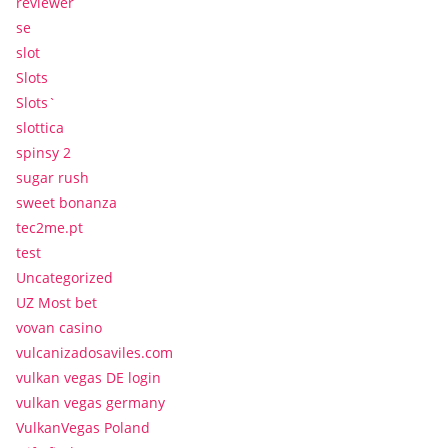
reviewer
se
slot
Slots
Slots`
slottica
spinsy 2
sugar rush
sweet bonanza
tec2me.pt
test
Uncategorized
UZ Most bet
vovan casino
vulcanizadosaviles.com
vulkan vegas DE login
vulkan vegas germany
VulkanVegas Poland